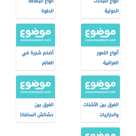
أنواع النباتات
أنواع البطاطا
الحولية
الحلوة
أنواع التمور
أضخم شجرة في
العراقية
العالم
الفرق بين الأشنات
الفرق بين
والحزازيات
حشائش السافانا
والاستبس