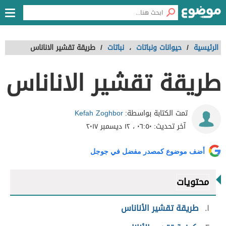
الرئيسية
/
حيوانات ونباتات
،
نباتات
/
طريقة تقشير الاناناس
طريقة تقشير الاناناس
Kefah Zoghbor
تمت الكتابة بواسطة:
آخر تحديث:
٠٦:٥٠ ، ١٢ ديسمبر ٢٠١٧
أضف موضوع كمصدر مفضل في جوجل
محتويات
١
طريقة تقشير الأناناس