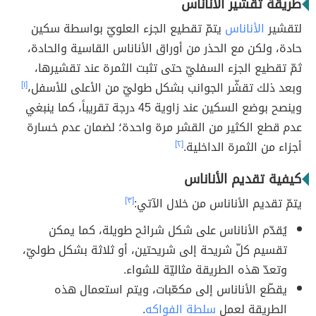
طريقة تقشير الأناناس
لتقشير
الأناناس
يتمّ تقطيع الجزء العلويّ بواسطة سكين
حادة، ولكن مع الحذر من أوراق الأناناس القاسية والحادة،
ثمّ تقطيع الجزء السفليّ حتى تثبت الثمرة عند تقشيرها،
وبعد ذلك تقشّر الجوانب بشكل طوليّ من الأعلى للأسفل،
[١]
وينصح بوضع السكين عند زاوية 45 درجة تقريباً، كما ينبغي
عدم قطع الكثير من القشر مرة واحدة؛ لضمان عدم خسارة
أجزاء من الثمرة الداخلية.
[٢]
كيفية تقديم الأناناس
يتمّ تقديم الأناناس من خلال الآتي:
[٣]
يُقدّم الأناناس على شكل شرائح طويلة، كما يمكن
تقسيم كلّ شريحة إلى شريحتين، أو ثلاثة بشكل طوليّ،
وتعدّ هذه الطريقة مثاليّة للشواء.
يقطّع الأناناس إلى مكعّبات، ويتم استعمال هذه
الطريقة لعمل
سلطة الفواكه
.