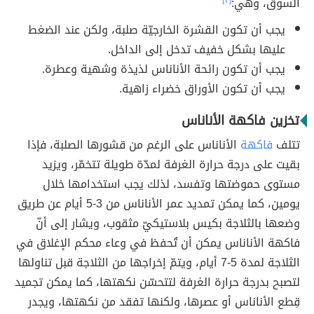
السوق، وهي:
[٣]
يجب أن تكون القشرة الخارجيّة صلبة، ولكن عند الضغط
عليها بشكل خفيف تدخل إلى الداخل.
يجب أن تكون رائحة الأناناس لذيذة وشهية وعطرة.
يجب أن تكون الأوراق خضراء زاهية.
تخزين فاكهة الأناناس
تتلف
فاكهة
الأناناس على الرغم من قشورها الصلبة، فإذا
بقيت على درجة حرارة الغرفة لمدّة طويلة تتخمّر، ويزيد
مستوى حموضتها وتفسد، لذلك يجب استخدامها خلال
يومين، كما يمكن تمديد عمر الأناناس من 3-5 أيام عن طريق
وضعها بالثلاجة بكيس بلاستيكيّ مثقوب، ويشار إلى أنّ
فاكهة الأناناس يمكن أن تُحفظ في وعاء محكم الإغلاق في
الثلاجة لمدة 5-7 أيام، ويتمّ إخراجها من الثلاجة قبل تناولها
لتصبح بدرجة حرارة الغرفة لتتحسّن نكهتها، كما يمكن تجميد
قِطع الأناناس أو عصرها، ولكنها تفقد من نكهتها، ويجدر