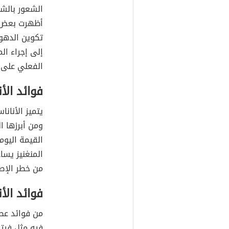
الشعور بالشب
أظهرت بعض ال
تكوين الدهون
إلى إجراء ال
الفعلي على 
فوائد الأ
يتميز الأنان
القيمة اليوم
المنغنيز يس
من خطر الإص
فوائد الأ
من فوائد عصي
فيه مثل فيتا