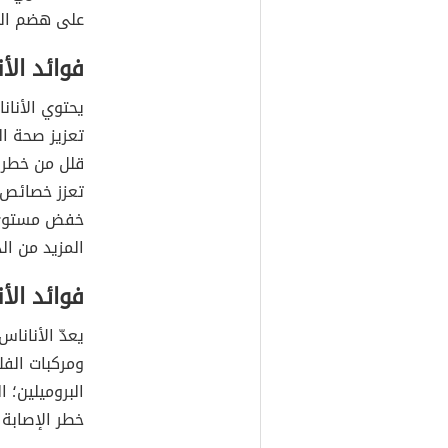
على هضم البر
فوائد الأ
يحتوي الأنا
تعزيز صحة ال
قلل من خطر ا
تعزز خصائص 
خفض مستوى ا
المزيد من ا
فوائد الأ
يعدّ الأناناس
ومركبات الفل
البروميلين؛ 
خطر الإصابة