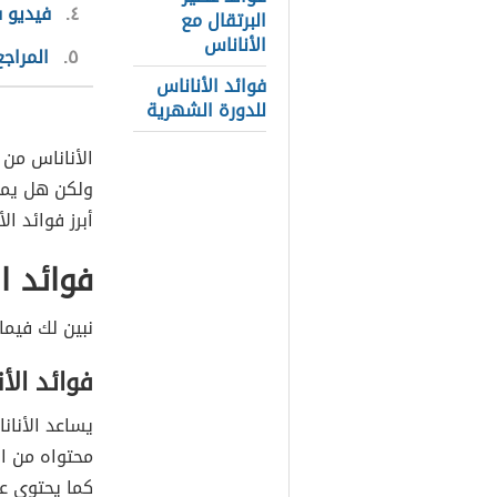
٤
فيديو ف
البرتقال مع
الأناناس
٥
المراجع
فوائد الأناناس
للدورة الشهرية
الأناناس من 
ولكن هل يمت
أبرز فوائد الأ
فوائد ا
نبين لك فيما 
فوائد الأ
يساعد الأنا
محتواه من ال