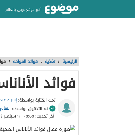
أكبر موقع عربي بالعالم
الرئيسية
/
تغذية
،
فوائد الفواكه
/
فوائ
فوائد الأنانا
إسراء عبدا
تمت الكتابة بواسطة:
تهاني
تم التدقيق بواسطة:
آخر تحديث:
٠٥:٥٥ ، ٩ سبتمبر ٢٠٢٤