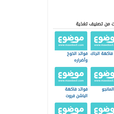
ت من تصنيف تغذية
 فاكهة الجاك
فوائد الخوخ
وأضراره
المانجو
فوائد فاكهة
الباشن فروت