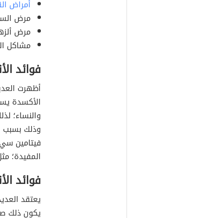
أمراض ال
مرض السكر
مرض ألزها
مشاكل ال
فوائد الأ
أظهرت العديد
الأكسدة يسا
والنساء؛ لذل
وذلك بسبب ا
فيتامين سي، 
المفيدة؛ مثل
فوائد الأ
يعتقد العديد
يكون ذلك صحي