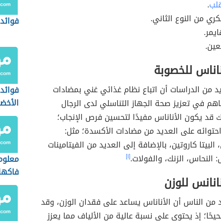
قلب
.
ي من النوع الثاني.
فوائد 
يمر.
عين.
ناناس للخصوبة
 من الدراسات أن اتباع نظام غذائي غني بمضادات
فوائد 
الأخضر
هم في تعزيز صحة الجهاز التناسلي لدى الرجال
ك قد يكون الأناناس مفيدًا لتحسين فرص الإنجاب؛
حتوائه على العديد من مضادات الأكسدة؛ مثل:
البيتا كاروتين، بالإضافة إلى العديد من الفيتامينات
: النحاس، الزنك، والفولات.
[١]
معلوم
فاكهة
نانانس للوزن
 من الناس أن الأناناس يساعد على فقدان الوزن، وقد
حًا؛ إذ يحتوي على نسبة عالية من الألياف مما يعزز