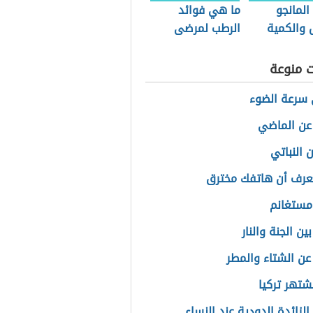
المانجو
ما هي فوائد
 والكمية
الرطب لمرضى
وح بها
السكري
ت منوعة
سرعة الضوء
 عن الماضي
ن النباتي
رف أن هاتفك مخترق
مستغانم
ين الجنة والنار
عن الشتاء والمطر
تشتهر تركيا
لزائدة الدودية عند النساء