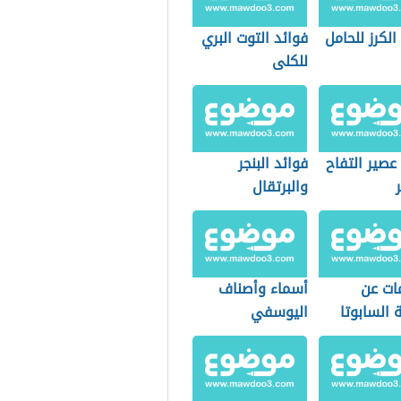
الكرز للحامل
فوائد التوت البري
للكلى
عصير التفاح
فوائد البنجر
والبرتقال
ات عن
أسماء وأصناف
 السابوتا
اليوسفي