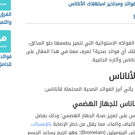
وائد ومحاذير استهلاك الأناناس
الفرق 
والتمر
الفواكه الاستوائية التي تتميز بطعمها حلو المذاق،
لك أي فوائد صحية؟ تعرف معنا في هذا المقال على
فوائد 
ناناس وآثاره الجانبية.
للحامل
لأناناس
يأتي أبرز الفوائد الصحية المحتملة للأناناس:
ناناس للجهاز الهضمي
ناس على تعزيز صحة الجهاز الهضمي؛ وذلك بفضل
ألياف والماء، مما يقلل من خطر الإصابة
بالإمساك
،
كما يحتوي على البروميلين (Bromelain)؛ وهو إنزيم يساعد الجسم