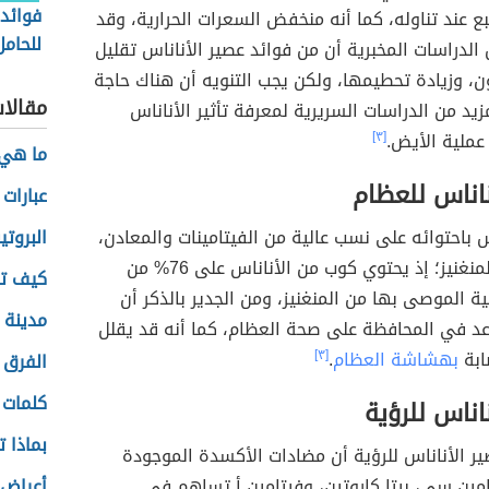
فوائد 
ع عند تناوله، كما أنه منخفض السعرات الحرارية، وقد
للحامل
دراسات المخبرية أن من فوائد عصير الأناناس تقليل
المسم
، وزيادة تحطيمها، ولكن يجب التنويه أن هناك حاجة
مقالا
مزيد من الدراسات السريرية لمعرفة تأثير الأناناس
عملية الأيض.
[٣]
ما هي 
ناناس للعظام
عبارات
اس باحتوائه على نسب عالية من الفيتامينات والمعادن،
البروتي
ومن أبرزها المنغنيز؛ إذ يحتوي كوب من الأناناس على 76% من
كيف تع
ية الموصى بها من المنغنيز، ومن الجدير بالذكر أن
مدينة 
اعد في المحافظة على صحة العظام، كما أنه قد يقلل
ابة
بهشاشة العظام
.
[٣]
الفرق ب
كلمات 
ناناس للرؤية
بماذا 
ر الأناناس للرؤية أن مضادات الأكسدة الموجودة
مين سي، بيتا كاروتين، وفيتامين أ تساهم في
أعراض ا