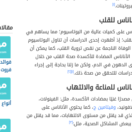
وتينات.
[١]
ناناس للقلب
مقالا
ناس على كميات عالية من البوتاسيوم؛ مما يساهم في
قلب؛ إذ أظهرت إحدى الدراسات أن تناول البوتاسيوم
لوفاة الناجمة عن نقص تروية القلب، كما يمكن أن
الأناناس المضادة للأكسدة صحة القلب من خلال
فوائد
لدهون في الدم، ولكن ما زلنا بحاجة إلى إجراء
فروت
لدراسات للتحقق من صحة ذلك.
[١]
[٢]
ناناس للمناعة والالتهاب
 مصدرًا غنيًا بمضادات الأكسدة، مثل: الفينولات،
أنواع 
افونيد،
وفيتامين ج
، كما يحتوي الأناناس على
الذي قد يقلل من مستوى الالتهابات، مما قد يقلل من
 ببعض المشاكل الصحية، مثل:
[٣]