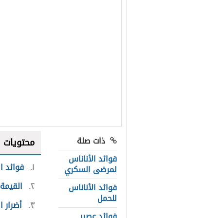
ذات صلة
محتويات
فوائد الأناناس
١
فوائد ا
لمرضى السكري
٢
القيمة 
فوائد الأناناس
للحمل
٣
أضرار ا
فوائد عصير