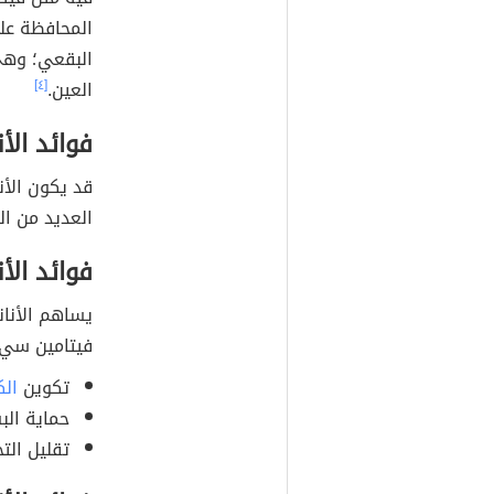
المحافظة عل
البقعي؛ وهي
العين.
[٤]
فوائد الأ
قد يكون الأن
العديد من ال
فوائد الأ
يساهم الأنا
فيتامين سي؛ 
تكوين
الك
حماية الب
تقليل الت