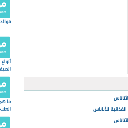
فوائد 
أنواع 
الصيف
لأناناس
ما هي
العنب 
الغذائية للأناناس
لأناناس