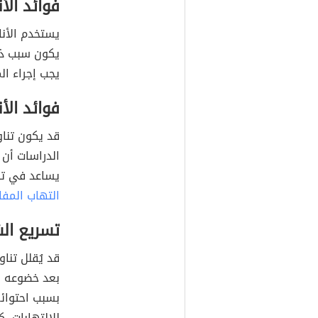
فوائد الأ
يستخدم الأن
يكون سبب ذل
يجب إجراء ال
فوائد الأ
قد يكون تناو
الدراسات أن 
يساعد في تخ
التهاب المف
تسريع ال
قد يُقلل تنا
بعد خضوعه لل
بسبب احتوائ
للالتهابات، 