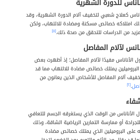
ناناس للدورة الشهرية
اناس كعلاج شعبي لتخفيف آلام الدورة الشهرية، وقد
ك امتلاكه خصائص مسكنة ومضادة للالتهاب، ولكن
مزيد من الدراسات للتحقق من صحة ذلك.
[٥]
نانس لآلام المفاصل
ل الأناناس مفيدًا لآلام المفاصل؛ إذ أظهرت بعض
البروميلين يمتلك خصائص مضادة للالتهاب مما قد
فيف آلام المفاصل للأشخاص الذين يعانون من
اصل
.
[٢]
شفاء
ول الأناناس من الوقت الذي يستغرقه الجسم للتعافي
جراحة أو ممارسة التمارين الرياضية الشاقة، وذلك
ه على البروميلين الذي يمتلك خصائص مضادة
كما قد يقلل من الألم والتورم بعد الخضوع لتدخل