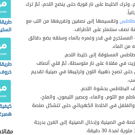
 وترك الخليط على نار قوية حتى ينضج اللحم، ثمّ ترك
باً.
بطاطس
وتقسيمها إلى نصفين وتفريغها من اللب مع
طريقة
ة نصف سنتمتر على الأطراف.
الستي
 المستخرج في قدر وغمره بالماء وسلقه بضع دقائق
ه من الماء.
بطاطس المسلوقة إلى خليط اللحم.
يت في مقلاة على نار متوسطة، ثمّ قلي أنصاف
طريقة
تى تصبح ذهبية اللون وترتيبها في صينية تقديم
خروف 
الطريق
سب.
ف البطاطس بحشوة اللحم.
طم مع الثوم، والماء، وعصير الليمون، والملح،
 والفلفل في الخلاط الكهربائي حتى تتشكل صلصة
كيفية
همبرغ
لصة في الصينية وإدخال الصينية إلى الفرن بدرجة
مقالا