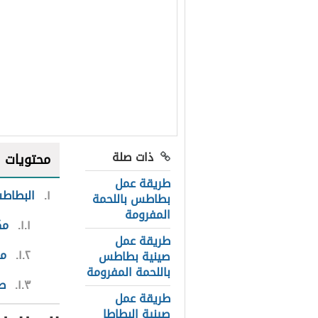
ذات صلة
محتويات
طريقة عمل
١
البطاط
بطاطس باللحمة
المفرومة
١.١
مك
طريقة عمل
١.٢
مك
صينية بطاطس
باللحمة المفرومة
١.٣
طر
طريقة عمل
صينية البطاطا