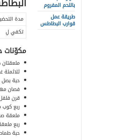
البطاط
باللحم المفروم
طريقة عمل
مدة التحضي
قوارب البطاطس
تكفي لِ
مكوّنات 
ملعقتان ك
ثلاثمئة غ
حبة بصل 
فصان مهر
قرن فلفل 
ربع كوب م
ملعقة صغي
ربع ملعقة
حبة طماط