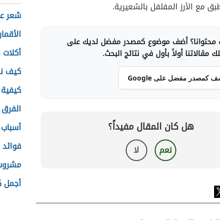
بق مع الأرز المفلفل بالشعيرية.
شعر عن
الأقمار
محتوانا؟ أضف موضوع كمصدر مفضل لديك على
أكلات ل
 مقالاتنا أولاً بأول في نتائج البحث.
كيف نص
ف كمصدر مفضل على Google
كيفية 
الفرق ب
هل كان المقال مفيداً؟
أسباب 
فوائد ح
نعم
لا
مشروب
أجمل 