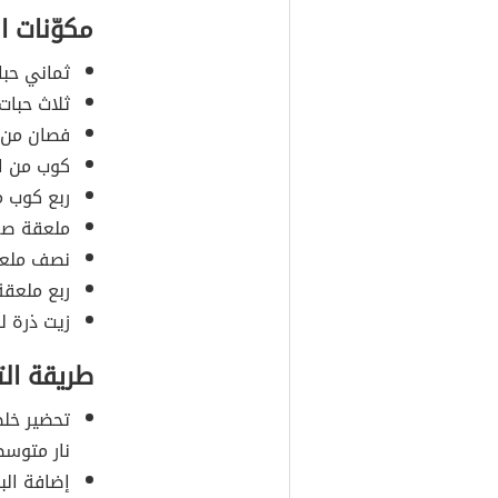
مكوّنات 
ثماني حب
ثلاث حبات
فصان من ا
كوب من ال
ربع كوب م
ملعقة صغي
نصف ملعق
ربع ملعقة
زيت ذرة ل
طريقة ال
تحضير خل
نار متوسط
إضافة الب