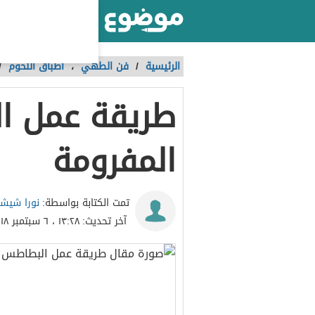
أكبر موقع عربي بالعالم
الرئيسية
/
فن الطهي
،
أطباق اللحوم
/
طريقة عمل ا
المفرومة
نورا شيش
تمت الكتابة بواسطة:
آخر تحديث:
١٣:٢٨ ، ٦ سبتمبر ٢٠١٨