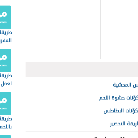
طريقة
المفر
طريقة
لعمل 
س المحشية
وّنات حشوة اللحم
وّنات البطاطس
طريقة
يقة التحضير
باللحم