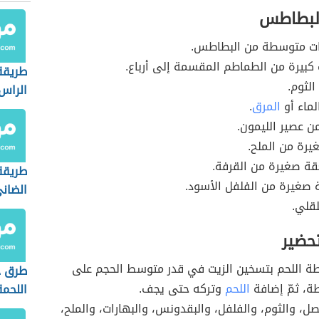
البطاطس
ات متوسطة من البطاطس.
 كبيرة من الطماطم المقسمة إلى أرباع.
طريقة
لثوم.
الراس
ماء أو
المرق
.
ن عصير الليمون.
رة من الملح.
ة صغيرة من القرفة.
طريقة
 صغيرة من الفلفل الأسود.
الضان
لقلي.
تحضير
طة اللحم بتسخين الزيت في قدر متوسط الحجم على
طرق ج
ة، ثمّ إضافة
اللحم
وتركه حتى يجف.
اللحمة
صل، والثوم، والفلفل، والبقدونس، والبهارات، والملح،