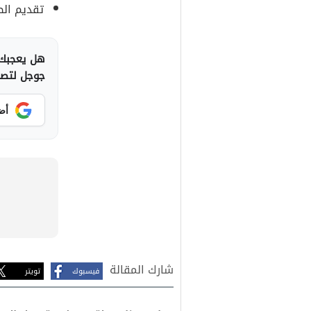
تقديم الط
هل يعجبك 
جوجل لتصلك
أض
شارك المقالة
فيسبوك
تويتر