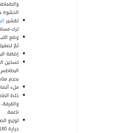
والطماطم،
الحشوة جان
تقشير
ال
ترك مساف
وضع اللب
ثمّ تصفيت
إضافة ال
تسخين الز
البطاطس ح
بحجم منا
ملء أنصا
خلط الطما
والقرفة،
ناعمة.
توزيع الص
حرارة 180 مئوية لمدة 30 دقيقة.