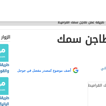
طريقة عمل طاجن سمك القراميط
طاجن سمك
الزوار
طريقة
اني
والقو
أضف موضوع كمصدر مفضل في جوجل
طريقة
البانية