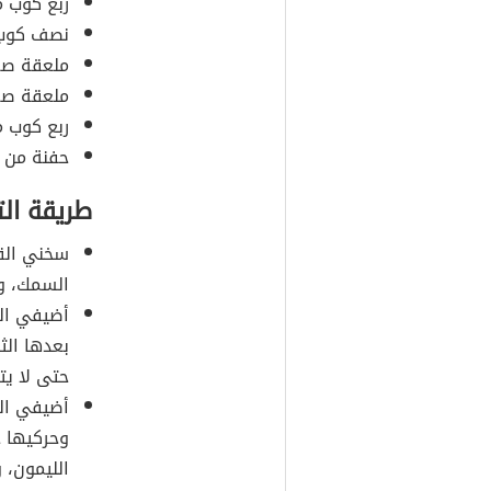
ربع كوب م
نصف كوب 
ملعقة صغ
ملعقة صغ
ربع كوب م
حفنة من ا
طريقة ال
سخني الق
السمك، وش
أضيفي ال
بعدها الث
حتى لا يت
أضيفي الف
وحركيها 
الليمون، 