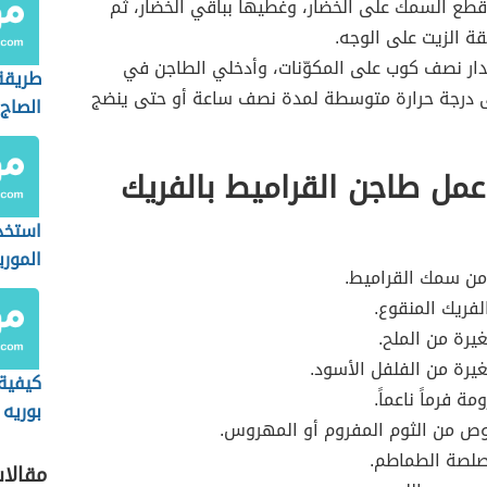
طع السمك على الخضار، وغطيها بباقي الخضار، ثم
 الزيت على الوجه.
ر نصف كوب على المكوّنات، وأدخلي الطاجن في
طريقة
ى درجة حرارة متوسطة لمدة نصف ساعة أو حتى ينضج
الصاج
مل طاجن القراميط بالفريك
استخد
الموري
من سمك القراميط.
وصفات
فريك المنقوع.
رة من الملح.
رة من الفلفل الأسود.
كيفية
ة فرماً ناعماً.
بوريه
وص من الثوم المفروم أو المهروس.
لصة الطماطم.
مقالا