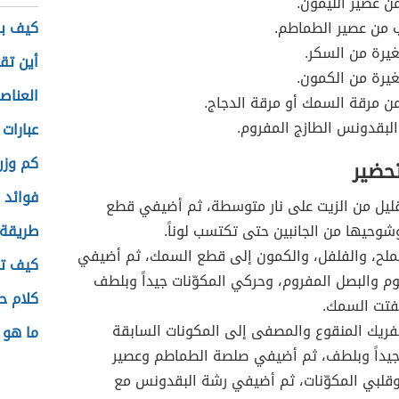
ن عصير الليمون.
من عصير الطماطم.
كيف بد
يرة من السكر.
أين تقع
يرة من الكمون.
العناص
ن مرقة السمك أو مرقة الدجاج.
لبقدونس الطازج المفروم.
عبارات
كم وزن
تحضير
فوائد 
ليل من الزيت على نار متوسطة، ثم أضيفي قطع
وحيها من الجانبين حتى تكتسب لوناً.
طريقة 
ملح، والفلفل، والكمون إلى قطع السمك، ثم أضيفي
كيف تت
وم والبصل المفروم، وحركي المكوّنات جيداً وبلطف
كلام ح
فتت السمك.
ريك المنقوع والمصفى إلى المكونات السابقة
ما هو 
جيداً وبلطف، ثم أضيفي صلصة الطماطم وعصير
وقلبي المكوّنات، ثم أضيفي رشة البقدونس مع