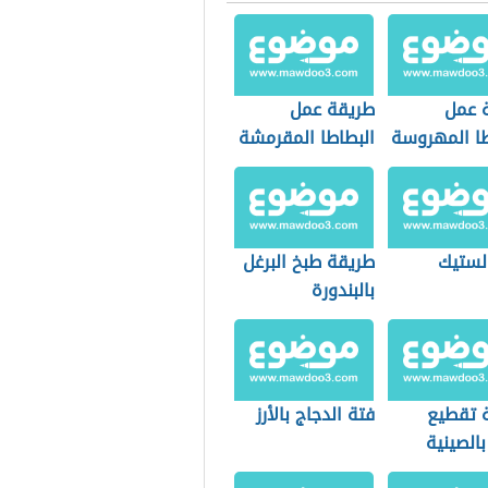
 عمل
طريقة عمل
طا المهروسة
البطاطا المقرمشة
لستيك
طريقة طبخ البرغل
بالبندورة
 تقطيع
فتة الدجاج بالأرز
بالصينية