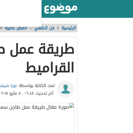
أكبر موقع عربي بالعالم
الرئيسية
/
فن الطهي
،
أطباق جانبية
/
طريقة عمل 
القراميط
نورا شيش
تمت الكتابة بواسطة:
آخر تحديث:
٠٦:٤٨ ، ٨ مايو ٢٠١٧