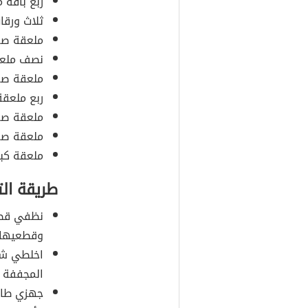
ربع باقة م
ثلاث ورقات
ملعقة صغ
نصف ملعقة
ملعقة صغي
ربع ملعقة
ملعقة صغي
ملعقة صغي
ملعقة كبير
طريقة ال
نظفي قطع
وقطعيها إ
اخلطي شرا
المجففة و
جهزي طاجن