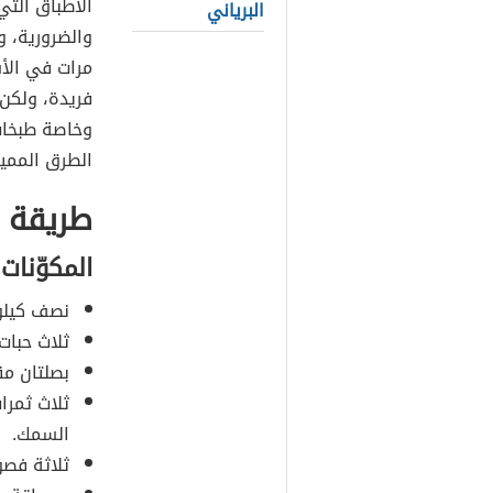
الأطباق الت
البرياني
والضرورية، و
مرات في الأس
فريدة، ولكن
وخاصة طبخات
الطرق الممي
طريقة 
المكوّنات
نصف كيلو
ثلاث حبا
بصلتان م
ثلاث ثمرا
السمك.
ثلاثة فصو