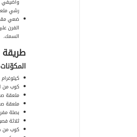
وأضيفي ق
رشي ملعقة
ضعي مقدا
الفرن عل
السمك.
طريقة ع
المكوّنات
كيلوغرام 
كوب من ال
ملعقة صغي
ملعقة صغي
بصلة مفروم
ثلاثة فص
كوب من ص