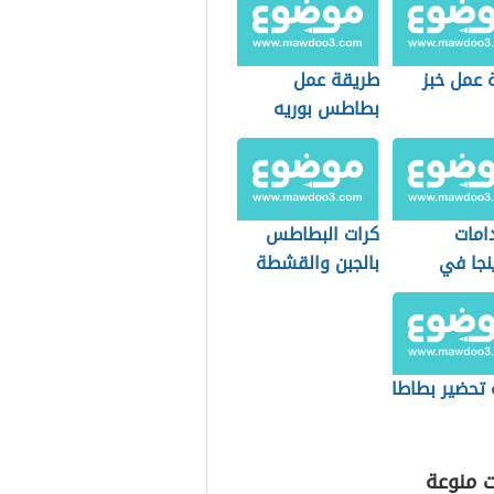
 عمل خبز
طريقة عمل
بطاطس بوريه
امات
كرات البطاطس
نجا في
بالجبن والقشطة
 الطعام
 تحضير بطاطا
ت منوعة