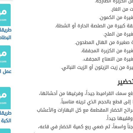
ن الكزبرة الطازجة.
 من الغار.
يرة من الكمون.
 كبيرة من الصلصة الحارة أو الشطة.
طريقة
رة من الملح.
البطا
 صغيرة من الهال المطحون.
رة من الكزبرة المجففة.
رة من النعناع المجفف.
ة من زيت الزيتون أو الزيت النباتي.
عمل ا
تحضير
 سمك القراميط جيداً، وفرغيها من أحشائها،
لى قطع بالحجم الذي ترينه مناسباً.
ئح الخضار المقطعة مع كل البهارات والأعشاب
طريقة
قلبيها جيداً.
الكبة 
اً واسعاً، ثم ضعي ربع كمية الخضار في قاعه،