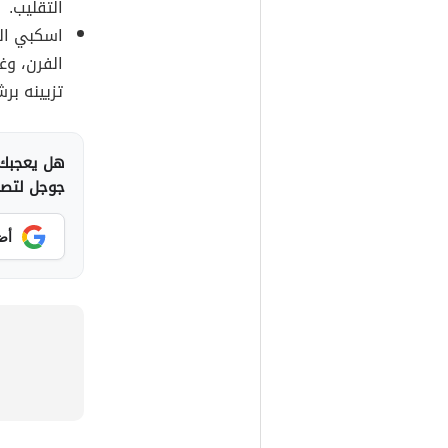
التقليب.
اسكبي ال
الفرن، وغ
تزيينه بر
هل يعجبك 
جوجل لتصلك
أض