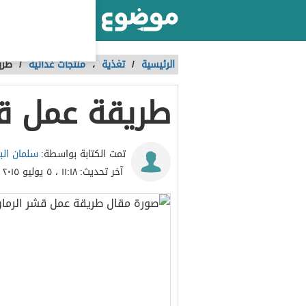
أكبر موقع عربي بالعالم
الرئيسية
/
تغذية
،
منتجات غذائية
/
طري
طريقة عمل قش
سلمان الب
تمت الكتابة بواسطة:
آخر تحديث:
١١:١٨ ، ٥ يوليو ٢٠١٥