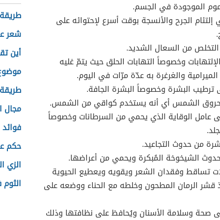
موم الموجودة في الجسم.
طريقة
 إلتئام الجرح والأنسجة بوقت أسرع لإحتوائه على
.
شعر عن
التخلص من السعال الشديد.
أين تقع
إلتهابات وخصوصاً التهابات الحلق حيث يتمّ غليه
موضوع 
الميرامية والغرغرة به عدّة مرّات في اليوم.
ترطيب البشرة وخصوصاً البشرة الجافة.
طريقة
روق الشمس أي أنه يستخدم كواقي من الشمس.
مجال ا
 عامل الوقاية الذي يحمي من السرطانات وخصوصاً
فوائد 
لد.
رة من حدوث التجاعيد.
حكم عن
دوث الشيخوخة المُبكرة ويحمي من أعراضها.
الزي ا
لات تساقط وفقدان الشعر ويقويه ويعطيع الحيوية
الثوم 
 قشر الرمان المطحون وخلطه مع الحناء ووضعه على
ى صحة وسلامة الأسنان ويُحافظ على نظافتها وذلك