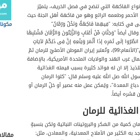
واع الفاكهة التي تنضج في فصل الخريف، يتميّز
 الأحمر وطعمه الرائع وهو من فاكهة أهل الجنة حيث
في كتابه: "فِيهِمَا فَاكِهَةٌ وَنَخْلٌ وَرُمَّانٌ"
مكونات
رحمن:68)، وقال أيضاً "وَجَنَّاتٍ مِّنْ أَعْنَابٍ وَالزَّيْتُونَ وَالرُّمَّانَ مُشْتَبِهًا
ٍ انظُرُوا إلَى ثَمَرِهِ إذَا أَثْمَرَ وَيَنْعِهِ إنَّ فِى ذَلِكُمْ لآيَاتٍ
لِّقَوْمٍ يُؤْمِنُونَ"(الأنعام:99)، وتُعتبر إيران الموطن الأصليّ للرمان ثمّ
ل غرب الهند والولايات المتحدة الأمريكية، بالإضافة
ذيذ إلا ان له فوائد كثيرة بسبب قيمته الغذائية
سول الله صل الله عليه وسلم قال: "كلوا الرمان
باغ المعدة"، ويُمكن عمل منه عصير أو خلّ الرمان أو
 قشره أيضاً.
الغذائية للرمان
ان كمية من السُكر والبروتينات النباتية ولكن بنسبةٍ
جد به الكثير من الأملاح المعدنية، والمعادن، مثل:
مقالا