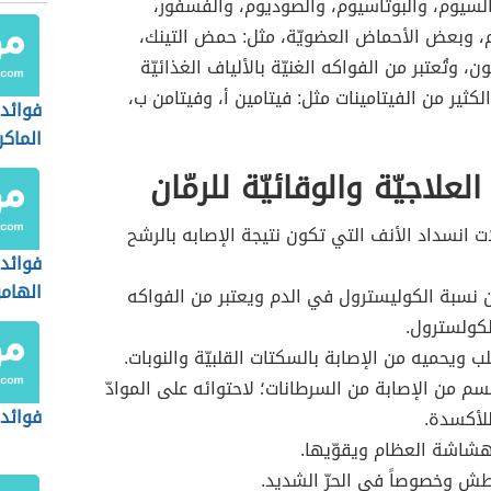
السيوم، والبوتاسيوم، والصوديوم، والفسفور،
، وبعض الأحماض العضويّة، مثل: حمض التينك،
 وتُعتبر من الفواكه الغنيّة بالألياف الغذائيّة
الكثير من الفيتامينات مثل: فيتامين أ، وفيتامن ب،
فوائد
الماكر
العلاجيّة والوقائيّة للرمّان
ات انسداد الأنف التي تكون نتيجة الإصابه بالرشح
فوائد
الهامو
نسبة الكوليسترول في الدم ويعتبر من الفواكه
لكولسترول.
لب ويحميه من الإصابة بالسكتات القلبيّة والنوبات.
م من الإصابة من السرطانات؛ لاحتوائه على الموادّ
فوائد
لأكسدة.
شاشة العظام ويقوّيها.
ش وخصوصاً في الحرّ الشديد.