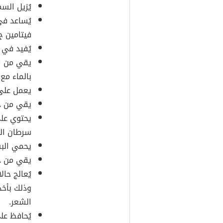
يُزيل الس
يُساعد في
فيتامين ج
يُفيد في 
يقي من ال
بالماء مع 
يعمل على 
يقي من ح
يحتوي على
سرطان الج
يحمي البش
يقي من ح
يُعالج حا
وذلك بأخذ
الشعر.
يُحافظ عل