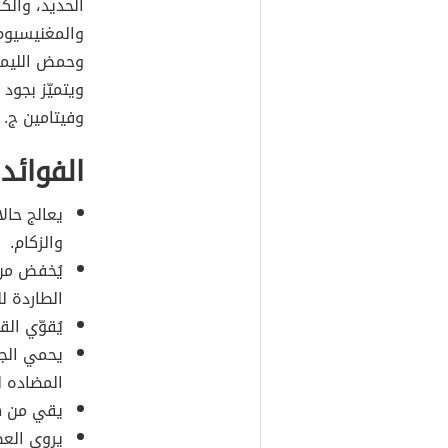
الحديد، والك
والمغنيسيوم
وحمض الليمون،
ويتميّز بجود 
وفيتامين ج.
الفوائد 
يعالج حال
والزكام.
يُخفض من 
الطاردة ل
يُقوّي الق
يحمي الجس
المضاده ل
يقي من ه
يروي العط