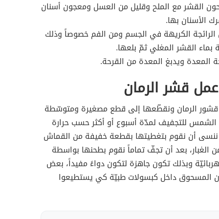
ون القشر مع الملح وقليل من العسل ومعجون أسنان
ك الأسنان بها.
الرائجة الكريهة في الجسم ومن الفم خصوصاً وذلك
بماء القشر المغلي ثمّ بلعها.
رحة المعدة ويدبغ المعدة من القرحة.
عمل قشر الرمان
 قشور الرمان ونقطّعها إلى قطع مصغيرة ومتوسّطة
لشمس للتجفيف لمدّة أسبوع أو أكثر حسب حرارة
نسى أن نقوم بتغطيتها بقطعة خفيفة من القماش
من الغبار، بعد أن تجفّ تماماً نقوم بطحنها بواسطة
ربائيّة وبذلك تكون جاهزة لتكون دواءً مفيداً، بعض
 المسحوق داخل كبسولات طبيّة كي يستطيعوا