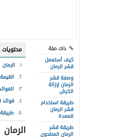
ذات صلة
محتويات
كيف أستعمل
١
الرمان
قشر الرمان
٢
القيمة 
وصفة قشر
الرمان لإزالة
٣
الفوائد 
الكرش
٤
فوائد 
طريقة استخدام
قشر الرمان
٥
طريقة 
للمعدة
الرمان
طريقة قشر
الرمان المطحون