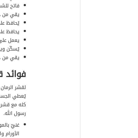
فاتح للشه
يقي من حد
يُحافظ عل
يحافظ عل
يعمل على 
يُسكّن ويخ
يقي من ح
فوائد ق
لقشر الرمان 
يُعطي الجسم 
كله مع قشره
رسول الله.
غنيّ بالم
الأورام و