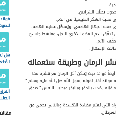
ية.
وث تصلّب الشرايين.
فوائد 
ى نسبة السُكر الطبيعية في الدم.
للصوت
ى صحة الجهاز الهضمي، ويُسهّل عملية الهضم.
تدفّق الدم للعضو الذكريّ للرجل، ومنشط جنسيّ.
فّف الآلم.
الات الإسهال.
هل يُ
شر الرمان وطريقة ستعماله
الأطع
أثناء 
أيضاً فوائد حيث يُمكن أكل الرمان مع قشره ممّا
فوائد أكثر لقوله رسول الله صل الله عليه وسلم "
 فإنه يذهب بالحفر وبالبخر ويطيب النفس " صدق
الفرق 
الصلب
الطري
واد التي تُعتبر مضادة للأكسدة وبالتالي يحمي من
السرطان.
مقالا