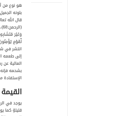
هو نوع من أن
بلونه الجميل
قال الله تعالى 
(ال
وَغَيْرَ مُتَشَابِه
انتشر في شما
إلى طعمه الل
العالية عن ر
بشحمه فإنه د
الإستفادة من
القيمة 
يوجد في الرم
قليلةٍ كما يو