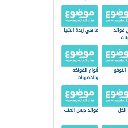
 فوائد
ما هي زبدة الشيا
نات
يوم
التوفو
أنواع الفواكه
والخضروات
الخل
فوائد دبس العنب