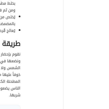
بخلط مطح
ومن ثم فر
يُخلص من 
بالمضمضة 
يُعالج قُ
طريقة 
نقوم بإحضار
ونضعها في ا
الشمس ولا ن
خوفاً عليها 
المطحنة الكه
الناس يضعون
شربها.