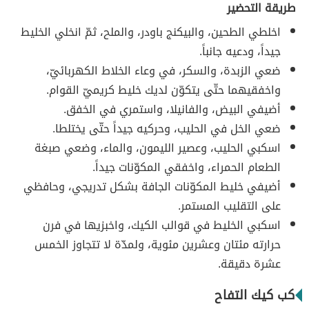
طريقة التحضير
اخلطي الطحين، والبيكنج باودر، والملح، ثمّ انخلي الخليط
جيداً، ودعيه جانباً.
ضعي الزبدة، والسكر، في وعاء الخلاط الكهربائيّ،
واخفقيهما حتّى يتكوّن لديك خليط كريميّ القوام.
أضيفي البيض، والفانيلا، واستمري في الخفق.
ضعي الخل في الحليب، وحركيه جيداً حتّى يختلطا.
اسكبي الحليب، وعصير الليمون، والماء، وضعي صبغة
الطعام الحمراء، واخفقي المكوّنات جيداً.
أضيفي خليط المكوّنات الجافة بشكل تدريجي، وحافظي
على التقليب المستمر.
اسكبي الخليط في قوالب الكيك، واخبزيها في فرن
حرارته مئتان وعشرين مئوية، ولمدّة لا تتجاوز الخمس
عشرة دقيقة.
كب كيك التفاح