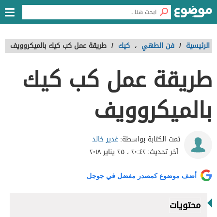
الرئيسية
/
فن الطهي
،
كيك
/
طريقة عمل كب كيك بالميكروويف
طريقة عمل كب كيك
بالميكروويف
غدير خالد
تمت الكتابة بواسطة:
آخر تحديث:
٢٠:٤٢ ، ٢٥ يناير ٢٠١٨
أضف موضوع كمصدر مفضل في جوجل
محتويات