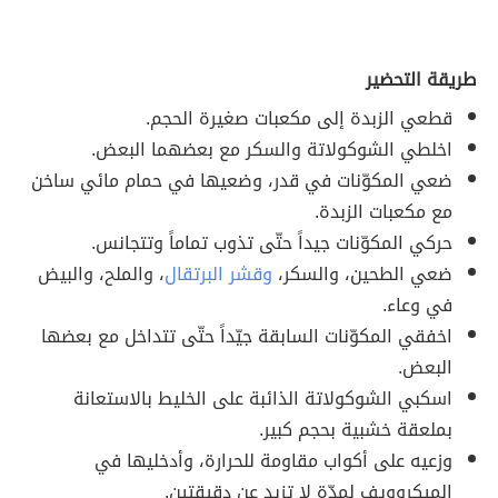
طريقة التحضير
قطعي الزبدة إلى مكعبات صغيرة الحجم.
اخلطي الشوكولاتة والسكر مع بعضهما البعض.
ضعي المكوّنات في قدر، وضعيها في حمام مائي ساخن
مع مكعبات الزبدة.
حركي المكوّنات جيداً حتّى تذوب تماماً وتتجانس.
ضعي الطحين، والسكر،
وقشر البرتقال
، والملح، والبيض
في وعاء.
اخفقي المكوّنات السابقة جيّداً حتّى تتداخل مع بعضها
البعض.
اسكبي الشوكولاتة الذائبة على الخليط بالاستعانة
بملعقة خشبية بحجم كبير.
وزعيه على أكواب مقاومة للحرارة، وأدخليها في
الميكروويف لمدّة لا تزيد عن دقيقتين.