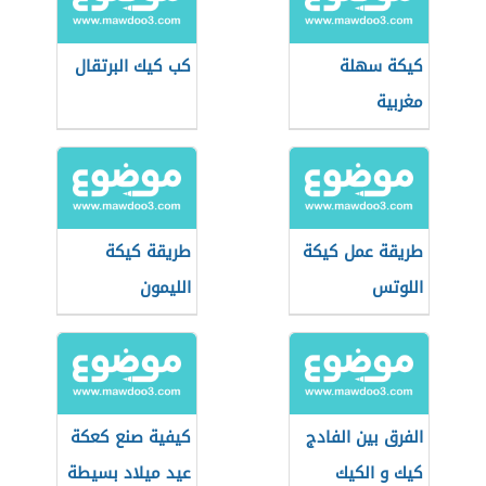
كيكة سهلة
كب كيك البرتقال
مغربية
طريقة عمل كيكة
طريقة كيكة
اللوتس
الليمون
الفرق بين الفادج
كيفية صنع كعكة
كيك و الكيك
عيد ميلاد بسيطة