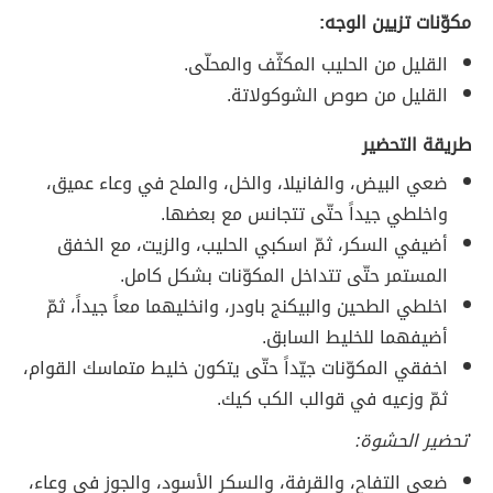
مكوّنات تزيين الوجه:
القليل من الحليب المكثّف والمحلّى.
القليل من صوص الشوكولاتة.
طريقة التحضير
ضعي البيض، والفانيلا، والخل، والملح في وعاء عميق،
واخلطي جيداً حتّى تتجانس مع بعضها.
أضيفي السكر، ثمّ اسكبي الحليب، والزيت، مع الخفق
المستمر حتّى تتداخل المكوّنات بشكل كامل.
اخلطي الطحين والبيكنج باودر، وانخليهما معاً جيداً، ثمّ
أضيفهما للخليط السابق.
اخفقي المكوّنات جيّداً حتّى يتكون خليط متماسك القوام،
ثمّ وزعيه في قوالب الكب كيك.
'
تحضير الحشوة:
ضعي التفاح، والقرفة، والسكر الأسود، والجوز في وعاء،