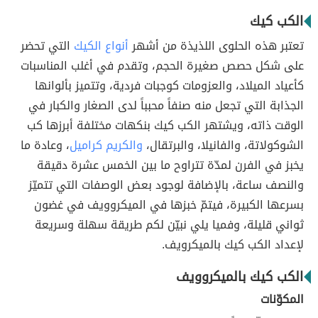
الكب كيك
تعتبر هذه الحلوى اللذيذة من أشهر
أنواع الكيك
التي تحضر
على شكل حصص صغيرة الحجم، وتقدم في أغلب المناسبات
كأعياد الميلاد، والعزومات كوجبات فردية، وتتميز بألوانها
الجذابة التي تجعل منه صنفاً محبباً لدى الصغار والكبار في
الوقت ذاته، ويشتهر الكب كيك بنكهات مختلفة أبرزها كب
الشوكولاتة، والفانيلا، والبرتقال،
والكريم كراميل
، وعادة ما
يخبز في الفرن لمدّة تتراوح ما بين الخمس عشرة دقيقة
والنصف ساعة، بالإضافة لوجود بعض الوصفات التي تتميّز
بسرعها الكبيرة، فيتمّ خبزها في الميكروويف في غضون
ثواني قليلة، وفميا يلي نبيّن لكم طريقة سهلة وسريعة
لإعداد الكب كيك بالميكرويف.
الكب كيك بالميكروويف
المكوّنات