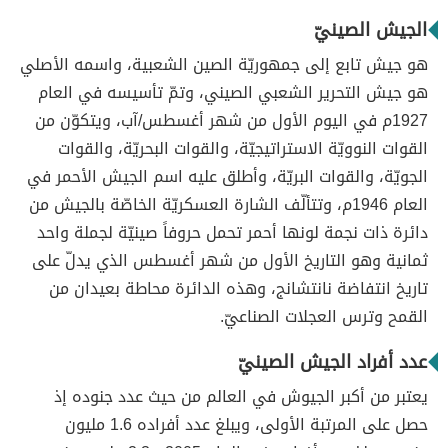
الجيش الصينيّ
هو جيش تابع إلى جمهوريّة الصين الشعبية، واسمه الأصلي
هو جيش التحرير الشعبي الصيني، وتمّ تأسيسه في العام
1927م في اليوم الأول من شهر أغسطس/آب، ويتكوّن من
القوات النوويّة الاستراتيجيّة، والقوات البحريّة، والقوات
الجويّة، والقوات البريّة، وأطلق عليه اسم الجيش الأحمر في
العام 1946م، وتتألّف الشارة العسكريّة الخاصّة بالجيش من
دائرة ذات نجمة لونها أحمر تحمل حروفاً صينيّة لجملة واحد
ثمانية وهو التاريخ الأول من شهر أغسطس الذي يدلّ على
تاريخ انتفاضة نانتشانج، وهذه الدائرة محاطة بعيدان من
القمح وترس العجلات الصناعيّ.
عدد أفراد الجيش الصينيّ
يعتبر من أكبر الجيوش في العالم من حيث عدد جنوده إذ
حصل على المرتبة الأولى، ويبلغ عدد أفراده 1.6 مليون