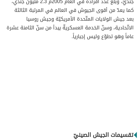
جنديّ، وبلغ عدد أفراده في العام 2005م 2.3 مليون جندي،
كما يعدّ من أقوى الجيوش في العالم في المرتبة الثالثة
بعد جيش الولايات المتّحدة الأمريكيّة وجيش روسيا
الاتّحادية، وسنّ الخدمة العسكريةّ يبدأ من سنّ الثامنة عشرة
عاماً وهو تطوّع وليس إجبارياً.
تقسيمات الجيش الصينيّ