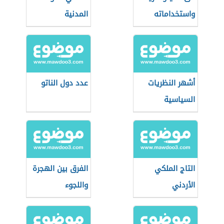
واستخداماته
المدنية
أشهر النظريات
عدد دول الناتو
السياسية
التاج الملكي
الفرق بين الهجرة
الأردني
واللجوء