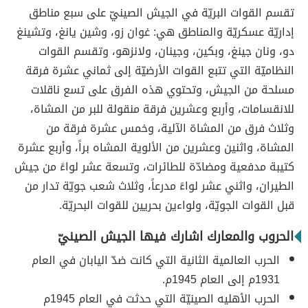
تقسم القوات البريّة في الجيش الصينيّ على سبع مناطق
إداريّة عسكريّة والمناطق هي: غوان زو، وشين يانغ، وتشينغ
دو، ونان جينغ، وبكين، وجينان، ولانزهو، وتقسم القوات
النظاميّة التي تتبع القوات الأرضيّة إلى ثماني عشرة فرقة
مسلحة من الجيش، وتحتوي هذه الفرق على تسع ناقلات
للانقسامات، وأربع وعشرين فرقة منقولة للبر من المشاة،
وثلاث فرق من المشاة الآلية، وخمس عشرة فرقة من
المشاة، واثنين وعشرين من الألوية المشاه براً، وأربع عشرة
كتيبة مدفعية ومضادّة للطائرات، وتسعة عشر لواءً من جيش
الطيران، واثني عشر لواءً مدرعاً، وثلاث شعب جويّة تدار من
قبل القوات الجويّة، ولواءين بحريين للقوات البحريّة.
الحروب والمعارك اشارك فيها الجيش الصينيّ
الحرب العالمية الثانية التي كانت ضدّ اليابان في العام
1931م إلى العام 1945م.
الحرب الأهليه الصينيّة التي حدثت في العام 1945م