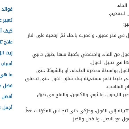
الماء.
فوائد 
للتقديم.
تعبير ع
ر:
كيف أ
في قدر عميق، واغمريه بالماء ثمّ ارفعيه على النار
علاج تن
زيت ال
ول من الماء، واحتفظي بكمية منها بطبق جانبي
ا في تتبيل الفول.
أسباب 
فول بواسطة محضرة الطعام، أو بالشوكة حتى
ما هي 
ى خليط ناعم مستعينة بماء سلق الفول حتى تحصلي
فضل صي
م المناسب.
ر الليمون، والثوم، والكمون، والملح في طبق
أفضل ا
أجمل ع
تبيلة إلى الفول، وحرّكي حتى تتجانس المكوّنات معاً.
ل مع البصل، والفجل والخبز.