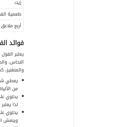
زيت
طعمية الف
أربع ملاعق 
فوائد الف
يعتبر الفول 
النحاس، والح
والمنغنيز، 
يعطي شعور
من الأليا
يحتوي على
لذا يعتبر
يحتوي عل
وينعش الل