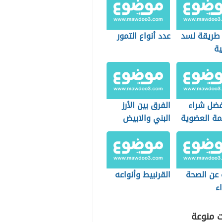
طريقة لسد
عدد أنواع التمور
ة
فضل شراء
الفرق بين الأرز
مة العضوية
البني والابيض
التسوق؟
 عن الصحة
القرنبيط وأنواعه
ء
ت منوعة