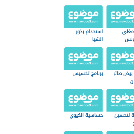
 مغلي
استخدام بذور
ونس
الشيا
 بيض طائر
برنامج تخسيس
ن
 لتحسين
حساسية الكيوي