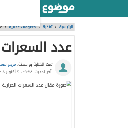
أكبر موقع عربي بالعالم
الرئيسية
/
تغذية
،
معلومات غذائية
/
عد
عدد السعرات 
مريم مسا
تمت الكتابة بواسطة:
آخر تحديث:
٠٩:٣٨ ، ٢ أكتوبر ٢٠١٨