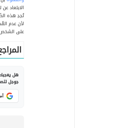
الابتعاد عن 
تُجدِ هذه ال
لأن عدم القُ
على الشخص ال
المراجع
هل يعجبك 
جوجل لتصلك
أض