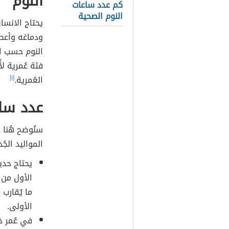
النوم
كم عدد ساعات
النوم الصحية
يحتاج الانسا
ودماغه وأعص
النوم حسب ال
فئة عُمرية ل
العُمرية.
[١]
عدد ساع
سنُوضح هُنا 
المواليد الجُد
الأول من 
الأولى.
في عُمر 