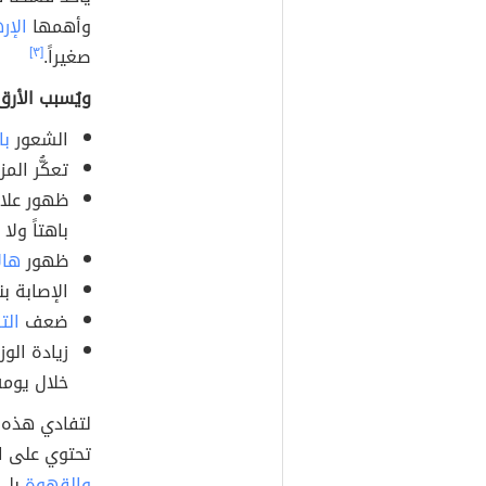
وأهمها
الإر
صغيراً.
[٣]
ويُسبب الأرق 
الشعور
با
تعكُّر الم
ظهور علام
باهتاً ولا
ظهور
هال
الإصابة بن
ضعف
الت
زيادة الو
خلال يومه
لتفادي هذه ا
تحتوي على ا
والقهوة
بل ه