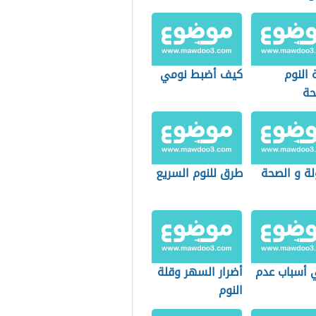
 النوم
كيف أضبط نومي
حة
لة و الصحة
طرق للنوم السريع
 أسباب عدم
أضرار السهر وقلة
النوم