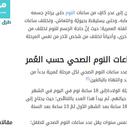
ن إلى عددٍ كافٍ من ساعات
النوم
حتى يرتاح جسمه
ابه، وحتى يستيقظ بحيويّة وانتعاش، وتختلف ساعات
طرق ل
فئه العمرية؛ حيث إنّ حاجة الجِسم للنوم تختلف من
أُخرى، وأحياناً تختلف من شخص لآخر من نفس المرحلة
ات النوم الصحي حسب العُمر
عدد ساعات النوم الصحي لكل مرحلة عُمرية بدءاً من
د وانتهاءً بالبالغين:
[٢]
يحتاج حديثة الولادةإلى 18 ساعة نوم في اليوم في الشهر
حياتهم، ثم يبدأ هذا العدد بالتناقُص؛ حيث يحتاج إلى
ما يُقارب 16 ساعة بعد الشهر الأول ثمّ 13 ساعة بعد السنة
مقالا
خمس سنوات يقل عدد ساعات النوم الصحي للطفل؛