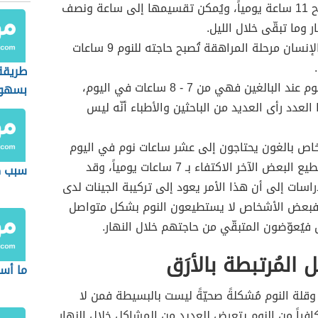
بحيث يُصبح 11 ساعة يومياً، ويُمكن تقسيمها إلى ساعة ونصف
ر وما تبقّى خلال الليل.
عند بلوغ الإنسان مرحلة المراهقة تُصبح حاجته للنوم 9 ساعات
طريقة
ساعات النوم عند البالغين فهي من 7 - 8 ساعات في اليوم،
بسهو
العدد رأى العديد من الباحثين والأطباء أنّه ليس
اص بالغون يحتاجون إلى عشر ساعات نوم في اليوم
بينما يستطيع البعض الآخر الاكتفاء بـ 7 ساعات يومياً، وقد
سبب ك
راسات إلى أن هذا الأمر يعود إلى تركيبة الجينات لدى
 فبعض الأشخاص لا يستطيعون النوم بشكل متواصل
ل فيُعوّضون المتبقّي من حاجتهم خلال النهار.
المُرتبطة بالأرَق
ما أسب
 وقلة النوم مُشكلةً صحيّةً ليست بالبسيطة فمن لا
افياً من النوم يتعرض للعديد من المشاكل خلال النهار