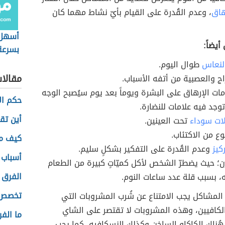
هاق
، وعدم القُدرة على القيام بأيّ نشاط مهما كان
أسهل 
أيضاً:
بسرعة
لنعاس
طوال اليوم.
مقالا
زاج والعصبية من أتفه الأسباب.
ات الإرهاق على البشرة ويوماً بعد يوم سيُصبح الوجه
حكم ال
 توجد فيه علامات للنضارة.
أين تق
ات سوداء
تحت العينين.
وع من الاكتئاب.
كيف ما
ركيز
وعدم القُدرة على التفكير بشكلٍ سليم.
أسباب 
زن؛ حيث يضطرّ الشخص لأكل كميّاتٍ كبيرة من الطعام
الفرق 
، بسبب قلة عدد ساعات النوم.
تخصص ا
لمشاكل يجب الامتناع عن شُرب المشروبات التي
لكافيين، وهذه المشروبات لا تقتصر على الشاي
ما الف
ُناك الكاكاو الساخن وكذلك النسكافيه، كما يجب