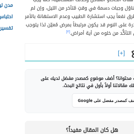
مدن ليب
تناوُل وجبات دسمة في وقتٍ مُتأخر من الليل، وإن لم
طُرق نفعاً يجب استشارة الطبيب وعدم الاستهانة بالأمر
احتباس
درة على النوم قد يكون مرتبطاً بمرض مُعيّن لذا يتوجب
تفسير 
تأكُّد من خلوه من أية أمراض.
[٣]
محتوانا؟ أضف موضوع كمصدر مفضل لديك على
 مقالاتنا أولاً بأول في نتائج البحث.
ف كمصدر مفضل على Google
هل كان المقال مفيداً؟