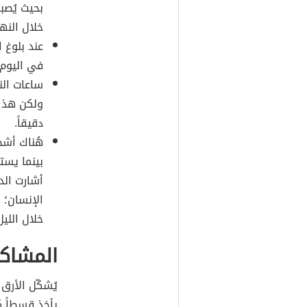
خلال النها
في اليوم.
ولكن هذا 
دقيقاً.
هُناك أشخ
أشارت الد
الإنسان؛
خلال اللي
المشاكل 
يُشكّل الأرق
يأخذ قسطاً ك