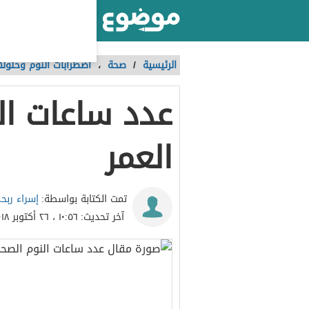
أكبر موقع عربي بالعالم
الرئيسية
/
صحة
،
اضطرابات النوم وحلوله
عدد ساعات ا
العمر
إسراء ربح
تمت الكتابة بواسطة:
آخر تحديث:
١٠:٥٦ ، ٢٦ أكتوبر ٢٠١٨