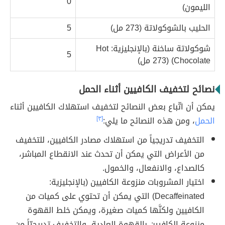
0
الليمون)
الحليب بالشوكولاتة (273 مل)
5
شوكولاتة ساخنة (بالإنجليزية: Hot
5
Chocolate) (273 مل)
نصائح لتخفيف الكافيين أثناء الحمل
يمكن أن اتّباع بعض النصائح لتخفيف استهلاك الكافيين أثناء
الحمل
، ومن هذه النصائح ما يلي:
[٣]
التخفيف تدريجياً من استهلاك مصادر الكافيين، للتخفيف
من الأعراض التي يمكن أن تحدث عند الانقطاع المباشر،
كالصداع، والانفعال، والخمول.
اختيار المشروبات منزوعة الكافيين (بالإنجليزية:
Decaffeinated) التي يمكن أن تحتوي على كميات من
الكافيين ولكنَّها كميات صغيرة، ويمكن خلط القهوة
منزوعة الكافيين بالقهوة العادية، والتخفيف تدريجيّاً من