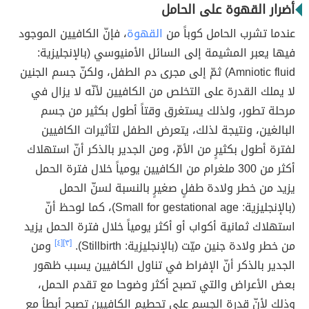
أضرار القهوة على الحامل
عندما تشرب الحامل كوباً من
القهوة
، فإنّ الكافيين الموجود
فيها يعبر المشيمة إلى السائل الأمنيوسي (بالإنجليزية:
Amniotic fluid) ثمّ إلى مجرى دم الطفل، ولكنّ جسم الجنين
لا يملك القدرة على التخلص من الكافيين لأنّه لا يزال في
مرحلة تطور، ولذلك يستغرق وقتاً أطول بكثير من جسم
البالغين، ونتيجة لذلك، يتعرض الطفل لتأثيرات الكافيين
لفترة أطول بكثيرٍ من الأمّ، ومن الجدير بالذكر أنّ استهلاك
أكثر من 300 ملغرام من الكافيين يومياً خلال فترة الحمل
يزيد من خطر ولادة طفلٍ صغيرٍ بالنسبة لسنّ الحمل
(بالإنجليزية: Small for gestational age)، كما لوحظ أنّ
استهلاك ثمانية أكواب أو أكثر يومياً خلال فترة الحمل يزيد
من خطر ولادة جنين ميّت (بالإنجليزية: Stillbirth).
[٣]
[٤]
ومن
الجدير بالذكر أنّ الإفراط في تناول الكافيين يسبب ظهور
بعض الأعراض والتي تصبح أكثر وضوحا مع تقدم الحمل،
وذلك لأنّ قدرة الجسم على تحطيم الكافيين تصبح أبطأ مع