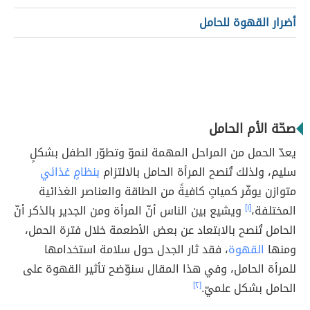
أضرار القهوة للحامل
صحّة الأم الحامل
يعدّ الحمل من المراحل المهمة لنموّ وتطوّر الطفل بشكلٍ
سليم، ولذلك تُنصح المرأة الحامل بالالتزام
بنظامٍ غذائي
متوازن يوفّر كمياتٍ كافيةً من الطاقة والعناصر الغذائية
المختلفة،
[١]
ويشيع بين الناس أنّ المرأة ومن الجدير بالذكر أنّ
الحامل تُنصح بالابتعاد عن بعض الأطعمة خلال فترة الحمل،
ومنها
القهوة
، فقد ثار الجدل حول سلامة استخدامها
للمرأة الحامل، وفي هذا المقال سنوّضح تأثير القهوة على
الحامل بشكل علميّ.
[٢]