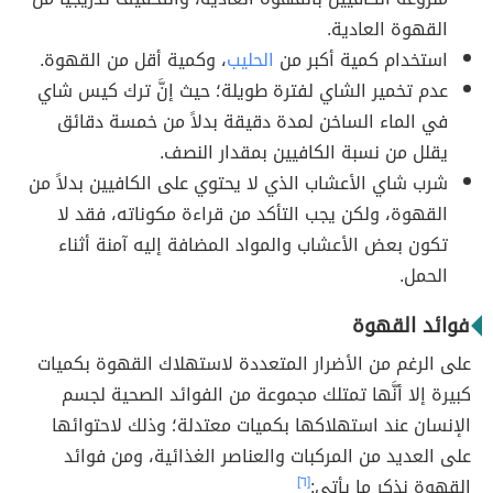
القهوة العادية.
استخدام كمية أكبر من
الحليب
، وكمية أقل من القهوة.
عدم تخمير الشاي لفترة طويلة؛ حيث إنَّ ترك كيس شاي
في الماء الساخن لمدة دقيقة بدلاً من خمسة دقائق
يقلل من نسبة الكافيين بمقدار النصف.
شرب شاي الأعشاب الذي لا يحتوي على الكافيين بدلاً من
القهوة، ولكن يجب التأكد من قراءة مكوناته، فقد لا
تكون بعض الأعشاب والمواد المضافة إليه آمنة أثناء
الحمل.
فوائد القهوة
على الرغم من الأضرار المتعددة لاستهلاك القهوة بكميات
كبيرة إلا أنَّها تمتلك مجموعة من الفوائد الصحية لجسم
الإنسان عند استهلاكها بكميات معتدلة؛ وذلك لاحتوائها
على العديد من المركبات والعناصر الغذائية، ومن فوائد
القهوة نذكر ما يأتي:
[٦]