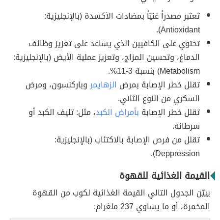
تعتبر مصدراً غنيّاً بمضادات الأكسدة (بالإنجليزية:
Antioxidant).
تحتوي على الكافيين الذي يساعد على تعزيز وظائف
الدماغ، وتحسين المزاج، وتعزيز عملية الأيض (بالإنجليزية:
Metabolism) بنسبة 3-11%.
تقلل خطر الإصابة بمرض
الزهايمر
وباركنسون، ومرض
السكري من النوع الثاني.
تقلل خطر الإصابة
بأمراض الكبد
، مثل: تليف الكبد أو
سرطانه.
تقلل من فرص الإصابة بالاكتئاب (بالإنجليزية:
Deppression).
القيمة الغذائية للقهوة
يبيّن الجدول التالي القيمة الغذائية لكوب من القهوة
المخمرة، أو ما يساوي 237 ملغرام: