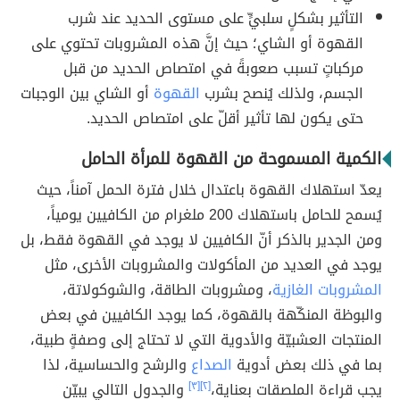
التأثير بشكلٍ سلبيٍّ على مستوى الحديد عند شرب
القهوة أو الشاي؛ حيث إنَّ هذه المشروبات تحتوي على
مركباتٍ تسبب صعوبةً في امتصاص الحديد من قبل
الجسم، ولذلك يُنصح بشرب
القهوة
أو الشاي بين الوجبات
حتى يكون لها تأثير أقلّ على امتصاص الحديد.
الكمية المسموحة من القهوة للمرأة الحامل
يعدّ استهلاك القهوة باعتدال خلال فترة الحمل آمناً، حيث
يُسمح للحامل باستهلاك 200 ملغرام من الكافيين يومياً،
ومن الجدير بالذكر أنّ الكافيين لا يوجد في القهوة فقط، بل
يوجد في العديد من المأكولات والمشروبات الأخرى، مثل
المشروبات الغازية
، ومشروبات الطاقة، والشوكولاتة،
والبوظة المنكّهة بالقهوة، كما يوجد الكافيين في بعض
المنتجات العشبيّة والأدوية التي لا تحتاج إلى وصفةٍ طبية،
بما في ذلك بعض أدوية
الصداع
والرشح والحساسية، لذا
يجب قراءة الملصقات بعناية،
[٢]
[٣]
والجدول التالي يبيّن