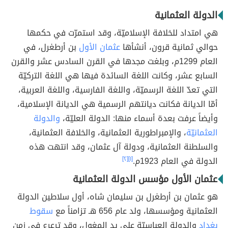
الدولة العثمانية
هي امتداد للخلافة الإسلاميّة، وقد استمرّت في حكمها
حوالي ثمانية قرون، أنشأها
عثمان الأول
بن أرطغرل، في
العام 1299م، وبلغت مجدها في القرن السادس عشر والقرن
السابع عشر، وكانت اللغة السائدة فيها هي اللغة التركيّة
التي تعدّ اللغة الرسميّة، واللغة الفارسية، واللغة العربية،
أمّا الديانة فكانت ديانتهم الرسمية هي الديانة الإسلامية،
وأيضاً عرفت بعدة أسماء منها: الدولة العليّة،
والدولة
العثمانيّة
، والإمبراطورية العثمانية، والخلافة العثمانية،
والسلطنة العثمانية، ودولة آل عثمان، وقد انتهت هذه
الدولة في العام 1923م.
[١]
[٢]
عثمان الأول مؤسس الدولة العثمانية
هو عثمان بن أرطغرل بن سليمان شاه، أول سلاطين الدولة
العثمانية ومؤسسها، ولد عام 656 هـ تزامناً مع
سقوط
بغداد
والدولة العباسيّة على يد المغول، وقد ترعرع في زمن