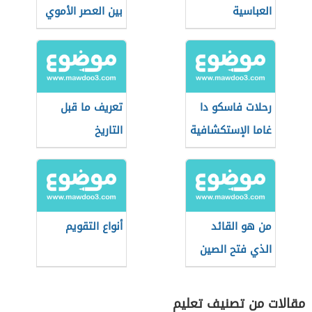
العباسية
بين العصر الأموي
والعباسي
رحلات فاسكو دا
تعريف ما قبل
غاما الإستكشافية
التاريخ
من هو القائد
أنواع التقويم
الذي فتح الصين
مقالات من تصنيف تعليم