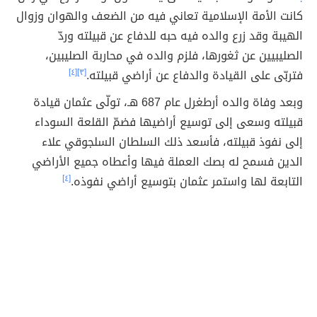
كانت الأمة الإسلامية تعاني فيه من الضعف والهوان وزوال
الهيبة وقد زرع والده فيه حبه للدفاع عن قبيلته وردّ
الصليبيين عن ثغورها، فلزم والده في محاربة الصليبين،
فتربّى على القيادة والدفاع عن أراضي قبيلته.
[٣]
[٤]
وبعد وفاة والده أرطغرل عام 687 هـ، تولّى عثمان قيادة
قبيلته وسعى إلى توسيع أراضيها فضمّ القلعة السوداء
إلى نفوذ قبيلته، فأسعد ذلك السلطان السلجوقي علاء
الدين فسمح له بصك العملة فيها وأعطاه جميع الأراضي
التابعة لها واستمر عثمان بتوسيع أراضي نفوذه.
[٤]