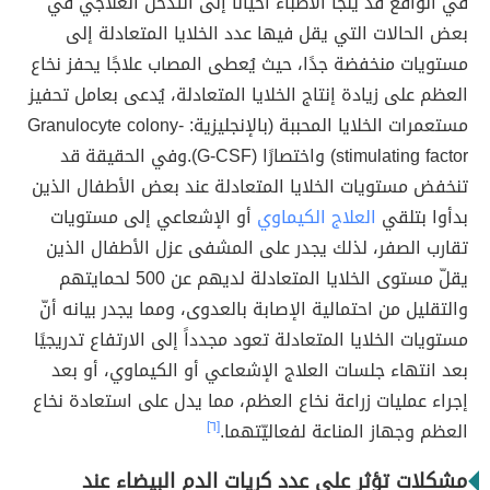
في الواقع قد يلجأ الأطباء أحيانًا إلى التدخل العلاجي في
بعض الحالات التي يقل فيها عدد الخلايا المتعادلة إلى
مستويات منخفضة جدًا، حيث يُعطى المصاب علاجًا يحفز نخاع
العظم على زيادة إنتاج الخلايا المتعادلة، يُدعى بعامل تحفيز
مستعمرات الخلايا المحببة (بالإنجليزية: Granulocyte colony-
stimulating factor) واختصارًا (G-CSF).وفي الحقيقة قد
تنخفض مستويات الخلايا المتعادلة عند بعض الأطفال الذين
بدأوا بتلقي
العلاج الكيماوي
أو الإشعاعي إلى مستويات
تقارب الصفر، لذلك يجدر على المشفى عزل الأطفال الذين
يقلّ مستوى الخلايا المتعادلة لديهم عن 500 لحمايتهم
والتقليل من احتمالية الإصابة بالعدوى، ومما يجدر بيانه أنّ
مستويات الخلايا المتعادلة تعود مجدداً إلى الارتفاع تدريجيًا
بعد انتهاء جلسات العلاج الإشعاعي أو الكيماوي، أو بعد
إجراء عمليات زراعة نخاع العظم، مما يدل على استعادة نخاع
العظم وجهاز المناعة لفعاليّتهما.
[٦]
مشكلات تؤثر على عدد كريات الدم البيضاء عند