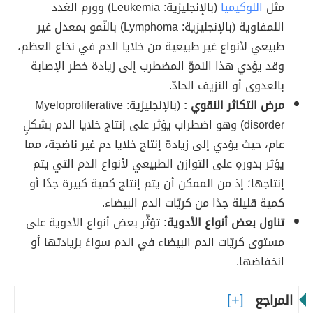
مثل
اللوكيميا
(بالإنجليزية: Leukemia) وورم الغدد
اللمفاوية (بالإنجليزية: Lymphoma) بالنّمو بمعدل غير
طبيعي لأنواع غير طبيعية من خلايا الدم في نخاع العظم،
وقد يؤدي هذا النموّ المضطرب إلى زيادة خطر الإصابة
بالعدوى أو النزيف الحادّ.
مرض التكاثر النقوي :
(بالإنجليزية: Myeloproliferative
disorder) وهو اضطراب يؤثر على إنتاج خلايا الدم بشكلٍ
عام، حيث يؤدي إلى زيادة إنتاج خلايا دم غير ناضجة، مما
يؤثر بدورهِ على التوازن الطبيعي لأنواع الدم التي يتم
إنتاجها؛ إذ من الممكن أن يتم إنتاج كمية كبيرة جدًا أو
كمية قليلة جدًا من كريّات الدم البيضاء.
تناول بعض أنواع الأدوية:
تؤثّر بعض أنواع الأدوية على
مستوى كريّات الدم البيضاء في الدم سواءً بزيادتها أو
انخفاضها.
المراجع