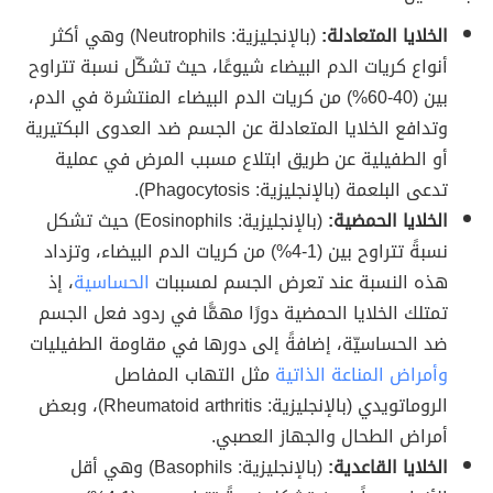
الخلايا المتعادلة:
(بالإنجليزية: Neutrophils) وهي أكثر
أنواع كريات الدم البيضاء شيوعًا، حيث تشكّل نسبة تتراوح
بين (40-60%) من كريات الدم البيضاء المنتشرة في الدم،
وتدافع الخلايا المتعادلة عن الجسم ضد العدوى البكتيرية
أو الطفيلية عن طريق ابتلاع مسبب المرض في عملية
تدعى البلعمة (بالإنجليزية: Phagocytosis).
الخلايا الحمضية:
(بالإنجليزية: Eosinophils) حيث تشكل
نسبةً تتراوح بين (1-4%) من كريات الدم البيضاء، وتزداد
هذه النسبة عند تعرض الجسم لمسببات
الحساسية
، إذ
تمتلك الخلايا الحمضية دورًا مهمًّا في ردود فعل الجسم
ضد الحساسيّة، إضافةً إلى دورها في مقاومة الطفيليات
وأمراض المناعة الذاتية
مثل التهاب المفاصل
الروماتويدي (بالإنجليزية: Rheumatoid arthritis)، وبعض
أمراض الطحال والجهاز العصبي.
الخلايا القاعدية:
(بالإنجليزية: Basophils) وهي أقل