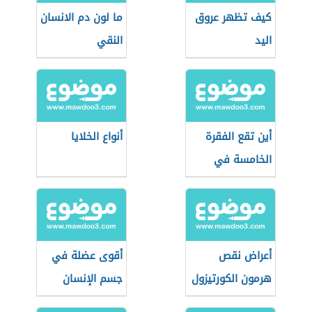
كيف تظهر عروق
ما لون دم الانسان
اليد
النقي
أين تقع الفقرة
أنواع الخلايا
الخامسة في
العمود الفقري
أعراض نقص
أقوى عضلة في
هرمون الكورتيزول
جسم الإنسان