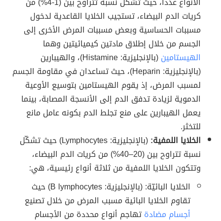
الأنواع عدداً، حيث تشكل نسبةً تتراوح بين (1-4%) من
كريات الدم البيضاء، تستجيب الخلايا القاعدية لدخول
مسببات الحساسية وبعض مسببات المرض الأخرى إلى
الجسم من خلال إطلاق مادتين كيميائيتين وهما
الهيستامين
(بالإنجليزية: Histamine)، والهيبارين
(بالإنجليزية: Heparin)، حيث تساعدان في مقاومة الجسم
لمسبب المرض، إذ يقوم الهيستامين بتوسيع الأوعية
الدموية لزيادة تدفق الدم إلى الأنسجة المصابة، بينما
يعمل الهيبارين على منع تجلط الدم بكونه عامل مانع
للتخثر.
الخلايا اللمفية:
(بالإنجليزية: Lymphocytes) حيث تشكّل
نسبة تتراوح بين (20–40%) من كريات الدم البيضاء،
وتتكون الخلايا اللمفية من ثلاثة أنواع رئيسية، هي:
الخلايا البائيّة: (بالإنجليزية: B lymphocytes) حيث
تقاوم الخلايا البائية مسبب المرض من خلال تصنيع
أجسام مضادة
تهاجم أنواع محددة من الأجسام