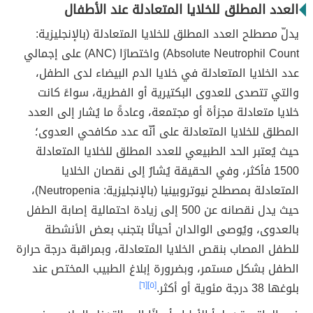
العدد المطلق للخلايا المتعادلة عند الأطفال
يدلّ مصطلح العدد المطلق للخلايا المتعادلة (بالإنجليزية:
Absolute Neutrophil Count) واختصارًا (ANC) على إجمالي
عدد الخلايا المتعادلة في خلايا الدم البيضاء لدى الطفل،
والتي تتصدى للعدوى البكتيرية أو الفطرية، سواءً كانت
خلايا متعادلة مجزأة أو مجتمعة، وعادةً ما يُشار إلى العدد
المطلق للخلايا المتعادلة على أنّه عدد مكافحي العدوى؛
حيث يُعتبر الحد الطبيعي للعدد المطلق للخلايا المتعادلة
1500 فأكثر، وفي الحقيقة يُشارُ إلى نقصان الخلايا
المتعادلة بمصطلح نيوتروبينيا (بالإنجليزية: Neutropenia)،
حيث يدل نقصانه عن 500 إلى زيادة احتمالية إصابة الطفل
بالعدوى، ويُوصى الوالدان أحيانًا بتجنب بعض الأنشطة
للطفل المصاب بنقص الخلايا المتعادلة، وبمراقبة درجة حرارة
الطفل بشكل مستمر، وبضرورة إبلاغ الطبيب المختص عند
بلوغها 38 درجة مئوية أو أكثر.
[٥]
[٦]