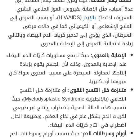
*
ضعف جهاز المناعة:
حيثُ يُعزى ضعف جهاز المناعة إلى
عدة أسباب، مثل الإصابة بفيروس العوز المناعي البشري
المعروف اختصارًا
بالإيدز
(HIV/AIDS)، أو بسبب التعرض إلى
العلاج الإشعاعي أو الكيميائي كما في حالات مرضى
السرطان، الذي يؤدي إلى تدمير كريات الدم البيضاء وبالتالي
زيادة احتمالية التعرض إلى الإصابة بالعدوى.
الإصابة بالعدوى:
حيثُ ترتفع مستويات كريّات الدم البيضاء
عند الإصابة بالعدوى، وذلك لأن الجسم يقوم بزيادة
إنتاجها لمحاولة السيطرة على مسبب العدوى سواءً كان
فيروسًا أو بكتيريا.
متلازمة خلل التنسج النقوي:
أو متلازمة خلل التنسج
النخاعي (بالإنجليزية Myelodysplastic Syndrome)، حيثُ
تتسبب هذه الحالة الصحية باضطراب وإنتاج غير طبيعي
لكريات الدم بشكل عام في نخاع العظم، وبطبيعة الحال
اضطراب في انتاج كريّات الدم البيضاء.
أورام وسرطانات الدم:
حيثُ تتسبب أورام وسرطانات الدم