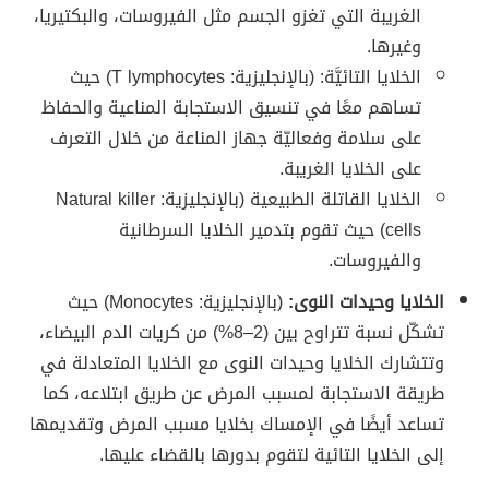
الغريبة التي تغزو الجسم مثل الفيروسات، والبكتيريا،
وغيرها.
الخلايا التائيَّة: (بالإنجليزية: T lymphocytes) حيث
تساهم معًا في تنسيق الاستجابة المناعية والحفاظ
على سلامة وفعاليّة جهاز المناعة من خلال التعرف
على الخلايا الغريبة.
الخلايا القاتلة الطبيعية (بالإنجليزية: Natural killer
cells) حيث تقوم بتدمير الخلايا السرطانية
والفيروسات.
الخلايا وحيدات النوى:
(بالإنجليزية: Monocytes) حيث
تشكّل نسبة تتراوح بين (2–8%) من كريات الدم البيضاء،
وتتشارك الخلايا وحيدات النوى مع الخلايا المتعادلة في
طريقة الاستجابة لمسبب المرض عن طريق ابتلاعه، كما
تساعد أيضًا في الإمساك بخلايا مسبب المرض وتقديمها
إلى الخلايا التائية لتقوم بدورها بالقضاء عليها.