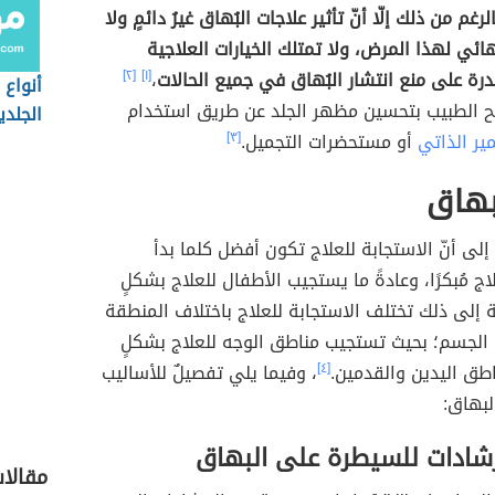
رغم من ذلك إلّا أنّ تأثير علاجات البُهاق غيرُ دائمٍ ولا
هائي لهذا المرض، ولا تمتلك الخيارات العلاجية
درة على منع انتشار البُهاق في جميع الحالات
،
[١]
[٢]
أنواع 
ح الطبيب بتحسين مظهر الجلد عن طريق استخدام
الجلدي
ير الذاتي
أو مستحضرات التجميل.
[٣]
بهاق
 إلى أنّ الاستجابة للعلاج تكون أفضل كلما بدأ
ج مُبكرًا، وعادةً ما يستجيب الأطفال للعلاج بشكلٍ
ة إلى ذلك تختلف الاستجابة للعلاج باختلاف المنطقة
 الجسم؛ بحيث تستجيب مناطق الوجه للعلاج بشكلٍ
طق اليدين والقدمين.
[٤]
، وفيما يلي تفصيلٌ للأساليب
لبهاق:
رشادات للسيطرة على البهاق
مقالا