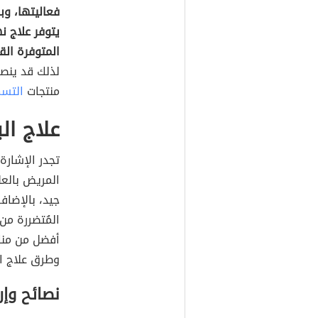
فعاليتها، وبال
يتوفر علاج ن
المتوفرة الق
لذلك قد ينص
منتجات
التسم
علاج ال
تجدر الإشارة
المريض بالعلا
جيد، بالإضاف
المُتضررة من
أفضل من منا
وطرق علاج ا
نصائح وإ