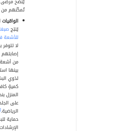
تُمكّنهم من
الواقيات 
يُنتِج
صبغة 
للأشعة ف
لا تتوفر ب
إصابتهم 
من أشعة ا
بينها است
لذوي البش
كميةٍ كاف
على الجلد
الرياضية.
[٦]
الإرشادات