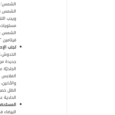
الشمس؛ بم
الشمس قد
ويجب التن
مستويات
الشمس بنح
فيتامين "د
تجنب الإص
الخدوش،
]
جديدة من 
الجلديّة ع
الملابس ا
والأذنين،
الظل خصوصً
الحادية عش
المستحضرا
البيضاء ف