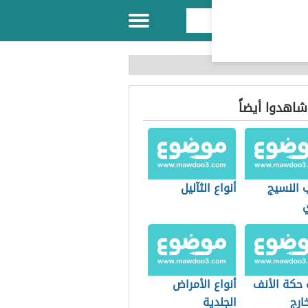
 شاهدوا أيضاً
 النسيج
أنواع الثآليل
ي
 حكة الأنف
أنواع الأمراض
ارج
الجلدية