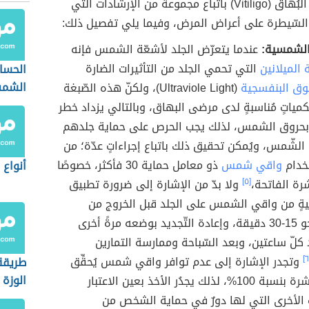
يُنصَح مرضى البُهاق (Vitiligo) باتباع مجموعة من الإرشادات التي
 السّيطرة على أعراض المرض، وفيما يلي تفصيل ذلك:
الشمسية:
عندما يتعرّض الجلد لأشعّة الشمس فإنه
الميلانين
التي تحمي الجلد من التأثيرات الضارة
الحسا
الشم
وق البنفسجية
(Ultraviole Light)، ولكنّ هذه الصّبغة
كمياتٍ مُناسبةٍ لدى مرضى البهاق، وبالتالي يزداد خطر
بحروق الشمس، لذلك يجب الحرص على حماية جلدهم
لشّمس، ويُمكن تحقيق ذلك باتباع إجراءاتٍ عدّة؛ من
خدام
واقي شمس
ذو معامل حماية 30 فأكثر، خصوصًا
أنواع 
رة الفاتحة،
[٥]
ولا بدّ من الإشارة إلى ضرورة تطبيق
يةٍ من واقي الشمس على الجلد قبل الخروج من
المنزل بنحو 15-30 دقيقة، وإعادة التّجديد بوضعه مرةً أخرى
 كلّ ساعتين، وبعد السّباحة وممارسة التمارين
وتجدر الإشارة إلى عدم توافر واقي شمس يُحقِّق
طريقة
الوزة
حماية للبشرة بنسبة 100%، لذلك يجدُر الأخذ بعين الاعتبار
 الأخرى التي لها دورٌ في حماية الشخص من