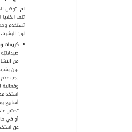
لم يتوصّل ال
تلف الخلايا 
تُستخدم وحد
لون البشرة، ن
كريمات وم
صيدلانيّة
من انتشار
لون بشرته
يجب عدم ا
استخدامه 
أسابيع وم
تحسّن عند
أو في حال
عن استخدام