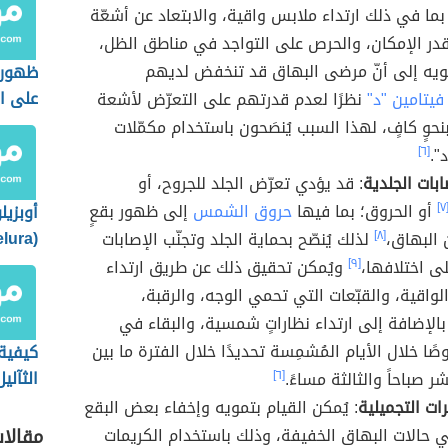
ا في ذلك ارتداء ملابس واقية، والابتعاد عن أشعّة
ر الإمكان، والحرص على التواجد في مناطق الظل،
ويه إلى أنّ مرضى البهاق قد تنخفض لديهم
ظهور 
على ال
فيتامين "د"
نظرًا لعدم قدرتهم على التعرّض لأشعة
وٍ كافٍ، لهذا السبب يُنصَحون باستخدام مكمّلات
".
[٦]
ابات الجلدية
: قد يؤدي تعرّض الجلد للجروح، أو
[٧
أو الحروق؛ بما فيها
حروق الشمس
إلى ظهور بقعٍ
أوبزيلو
البهاق،
[٨]
لذلك يُنصّح بحماية الجلد وتجنّب الإصابات
دواء ي
لى اختلافها،
[٩]
ويُمكن تحقيق ذلك عن طريق ارتداء
لمرضى
لواقية، والقبّعات التي تحمي الوجه، والرقبة،
 بالإضافة إلى ارتداء نظاراتٍ شمسية، والبقاء في
ا خلال الأيام المُشمِسة تحديدًا خلال الفترة ما بين
كيفية
الثآلي
ر صباحاً والثالثة مساءً.
[٦]
ت التجميلية
: يُمكن القيام بتمويه وإخفاء بعض البقع
ي حالات البهاق الخفيفة، وذلك باستخدام الكريمات
مقالا