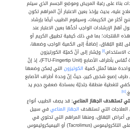
ات بناءً على رغبة المريض وموضِع الجسم الذي سيتم
لاج عليه، بحيث يؤخذ بعين الاعتبار أنّ المراهم تكون
نيّ أكثر من الكريمات، وسيقوم الطبيب أيضًا بإرشاد
ل أهمّ الإرشادات الواجب أخذُها بعين الاعتبار عند
ذه المُنتجات؛ بما في ذلك كيفية تطبيق الكريم أو
ى بُقع البُهاق، إضافةً إلى الكمية الواجب وضعها،
 الاستخدام،
[١]
ويُشار إلى أنّ كميّة الكورتيزون
الموضوعة تُقاس بأطراف الأصابع (FTU-Fingertip Unit)، إذ إنّ
واحدة منها تُمثل كمية
الكوتيزون
التي يُمكن وضعها
رف إصبع شخصٍ كبير، حيثُ إنّ وحدة أطراف الأصابع
تكفي لتغطية منطقة جلديّة بمساحة ضعفيّ حجم يد
.
[١٤]
لتي تستهدف الجهاز المناعي:
قد يصِف الطبيب أنواع
ن العلاجات التي تستهدف
الجهاز المناعي
في سبيل
لى أعراض البُهاق، ومنها المراهم التي تحتوي في
تركيبتها على التاكروليموس (Tacrolimus) أو البيميكروليموس