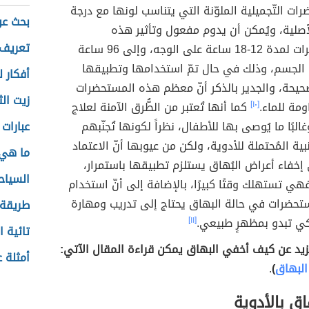
ات التّجميلية الملوّنة التي يتناسب لونها مع درجة
بحث عن
أصلية، ويُمكن أن يدوم مفعول وتأثير هذه
تعريف 
المستحضرات لمدة 12-18 ساعة على الوجه، وإلى 96 ساعة
الجسم، وذلك في حال تمّ استخدامها وتطبيقها
أفكار ل
حيحة، والجدير بالذكر أنّ معظم هذه المستحضرات
زيت ال
مة للماء.
[١٠]
كما أنها تُعتبر من الطُّرق الآمنة لعلاج
البًا ما يُوصى بها للأطفال، نظراً لكونها تُجنّبهم
عبارات
انبية المُحتملة للأدوية، ولكن من عيوبها أنّ الاعتماد
ما هي 
إخفاء أعراض البُهاق يستلزم تطبيقها باستمرار،
السياح
فهي تستهلك وقتًا كبيرًا، بالإضافة إلى أنّ استخدام
حضرات في حالة البهاق يحتاج إلى تدريب ومهارة
طريقة 
ي تبدو بمظهرٍ طبيعي.
[١١]
تائية ا
زيد عن كيف أخفي البهاق يمكن قراءة المقال الآتي:
أمثلة 
لبهاق
)
.
اق بالأدوية