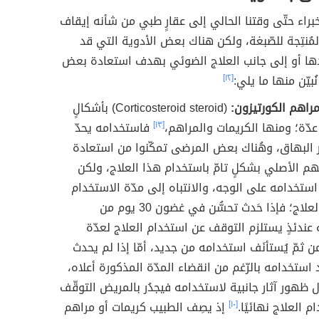
خبراء حتّى وقتنا الحالي إلى عقارٍ طبي من شأنه إيقاف
المُنتِجة للصّبغة، ولكن هناك بعض الأدوية التي قد
ها أو إلى جانب العلاج الضوئي بهدف استعادة بعض
ُبيّن منها ما يلي:
[١٢]
راهم الكورتيزون:
(Corticosteroid steroid) بأشكالٍ
 عدّة؛ ومنها الكريمات والمراهم،
[١٣]
فاستخدامه يحدّ
 البهاق، وهُناك بعض المرضى تمكّنوا من استعادة
م الأصلي بشكلٍ تامّ باستخدام هذا العلاج، ولكن
ستخدامه على الوجه، والانتباه إلى مدّة الاستخدام
وفعالية العلاج؛ فإذا حَدث تحسُّن في غضون 30 يوم من
عندئذٍ يستلزم التوقف عن استخدام العلاج لعدّة
ن ثمّ يُستأنَف استخدامه من جديد، أمّا إذا لم يحدث
 استخدامه بالرّغم من انقضاء المدّة المذكورة أعلاه،
 ظهور آثار جانبية لاستخدامه فيجدُر بالمريض التوقّف
 العلاج نهائيًا.
[١٠]
إذ يصِف الطبيب كريمات أو مراهم