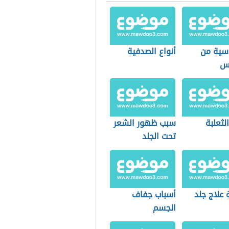
سية من
أنواع الصدفية
س
الثعلبة
سبب ظهور الشعر
تحت الجلد
 علاج جلد
أسباب جفاف
الجسم