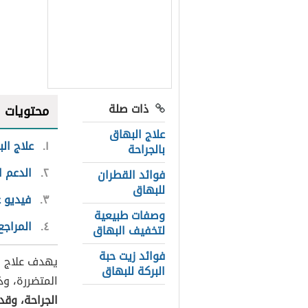
ذات صلة
محتويات
علاج البهاق
١
علاج ال
بالجراحة
٢
الدعم ا
فوائد القطران
للبهاق
٣
فيديو 
وصفات طبيعية
٤
المراجع
لتخفيف البهاق
فوائد زيت حبة
يهدف علاج ا
البركة للبهاق
المتضررة، وذ
الجراحة، وقد