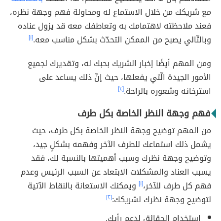
مع شريكك من خلال الاستماع له ومحاولة فهم وجهة نظره،
فعند ملاحظته لاهتمامك به وتعاطفك معه قد يزول عناده
وبالتّالي يصبح من الممكن التحدّث بشكل مناسب معه.
[١]
ومن المهم أيضًا إخبار الشريك بحبك له، وتقديرك لجميع
الأمور الجيدة الّتي يفعلها، حيث إنّ ذلك يساعد على
استرخائه وشعوره بالراحة.
[٢]
فهم وجهة النظر الخاصة بكل طرف
من المهم توضيح وجهة النظر الخاصة بكل طرف، حيث
يشمل ذلك استماعك للطرف الآخر وفهمه بشكلٍ جيد،
وتوضيح وجهة نظرك وسبب أهميتها بالنسبة لك، فقد
يسبب العناد والمشكلات الابتعاد عن السبب الرئيس وعدم
فهم كل طرف للآخر،
[١]
ويمكنك الاستعانة بالنقاط الآتية
لتوضيح وجهة نظرك لشريكك:
[٢]
استخدام الحقائق لدعم رأيك.