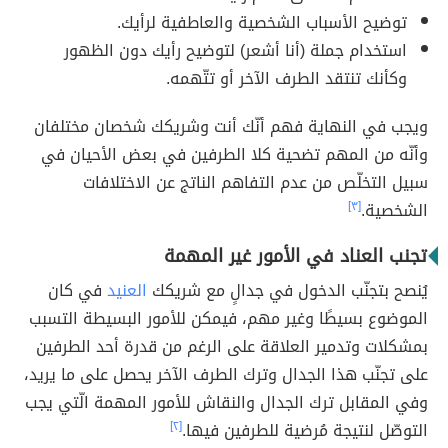
توضيح الأسباب الشخصية والعاطفية لرأيك.
استخدام جملة (أنا أشعر) لتوضيح رأيك دون الظهور
وكأنك تنتقد الطرف الآخر أو تتّهمه.
ويجب في النهاية فهم أنّك أنت وشريكك شخصان مختلفان
وأنّه من المهم تضحية كلا الطرفين في بعض الأحيان في
سبيل التخلّص من عدم التفاهم الناتج عن الاختلافات
الشخصية.
[٣]
تجنب العناد في الأمور غير المهمة
يُنصح بتجنّب الدخول في جدالٍ مع شريكك
العنيد
في كان
الموضوع بسيطًا وغير مهم، فيمكن للأمور البسيطة التسبب
بمشكلات وتدمير العلاقة على الرغم من قدرة أحد الطرفين
على تجنّب هذا الجدال وترك الطرف الآخر يحصل على ما يريد،
وفي المقابل ترك الجدال والنقاش للأمور المهمة الّتي يجب
التوصّل لنتيجة مُرضية للطرفين فيها.
[٢]