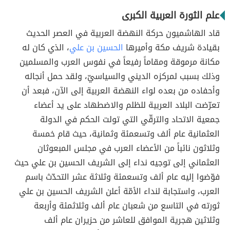
علم الثورة العربية الكبرى
قاد الهاشميون حركة النهضة العربية في العصر الحديث
بقيادة شريف مكة وأميرها
الحسين بن علي
، الذي كان له
مكانة مرموقة ومقاماً رفيعاً في نفوس العرب والمسلمين
وذلك بسبب لمركزه الديني والسياسيّ، ولقد حمل أنجاله
وأحفاده من بعده لواء النهضة العربية إلى الآن، فبعد أن
تعرّضت البلاد العربية للظلم والاضطهاد على يد أعضاء
جمعية الاتحاد والترقّي التي تولت الحكم في الدولة
العثمانية عام ألف وتسعمئة وثمانية، حيث قام خمسة
وثلاثون نائباً من الأعضاء العرب في مجلس المبعوثان
العثماني إلى توجيه نداء إلى الشريف الحسين بن علي حيث
فوّضوا إليه عام ألف وتسعمئة وثلاثة عشر التحدّث باسم
العرب، واستجابة لنداء الأمّة أعلن الشريف الحسين بن علي
ثورته في التاسع من شعبان عام ألف وثلاثمئة وأربعة
وثلاثين هجرية الموافق للعاشر من حزيران عام ألف