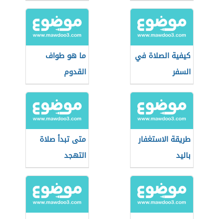
كيفية الصلاة في
ما هو طواف
السفر
القدوم
طريقة الاستغفار
متى تبدأ صلاة
باليد
التهجد