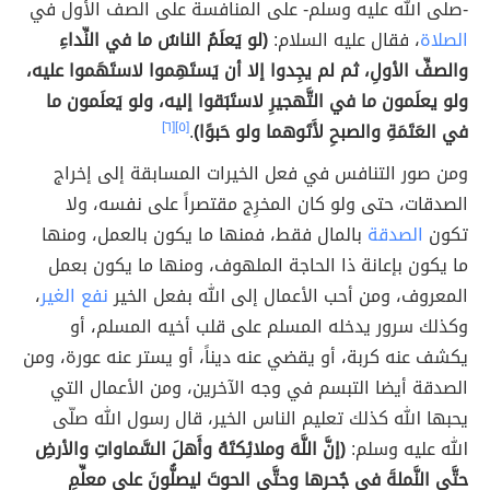
-صلى الله عليه وسلم- على المنافسة على الصف الأول في
الصلاة
، فقال عليه السلام:
(لو يَعلَمُ الناسُ ما في النِّداءِ
والصفِّ الأولِ، ثم لم يجِدوا إلا أن يَستَهِموا لاستَهَموا عليه،
ولو يعلَمون ما في التَّهجيرِ لاستَبَقوا إليه، ولو يَعلَمون ما
في العَتَمَةِ والصبحِ لأَتَوهما ولو حَبوًا)
.
[٥]
[٦]
ومن صور التنافس في فعل الخيرات المسابقة إلى إخراج
الصدقات، حتى ولو كان المخرِج مقتصراً على نفسه، ولا
تكون
الصدقة
بالمال فقط، فمنها ما يكون بالعمل، ومنها
ما يكون بإعانة ذا الحاجة الملهوف، ومنها ما يكون بعمل
المعروف، ومن أحب الأعمال إلى الله بفعل الخير
نفع الغير
،
وكذلك سرور يدخله المسلم على قلب أخيه المسلم، أو
يكشف عنه كربة، أو يقضي عنه ديناً، أو يستر عنه عورة، ومن
الصدقة أيضا التبسم في وجه الآخرين، ومن الأعمال التي
يحبها الله كذلك تعليم الناس الخير، قال رسول الله صلّى
الله عليه وسلم:
(إنَّ اللَّهَ وملائِكتَهُ وأَهلَ السَّماواتِ والأرضِ
حتَّى النَّملةَ في جُحرِها وحتَّى الحوتَ ليصلُّونَ على معلِّمِ