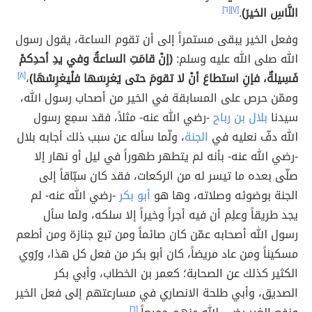
النَّاسِ الخيرَ)
.
[٧]
[٦]
وفعل الخير يبقى مستمراً إلى أن تقوم الساعة، يقول رسول
الله صلى الله عليه وسلم:
(إنْ قامَتِ الساعةُ وفي يدِ أحدِكمْ
فَسِيلةٌ، فإنِ استطاعَ أنْ لا تقومَ حتى يَغرِسَها فلْيغرِسْهَا)
،
[٨]
وممّن حرص على المسابقة في الخير من أصحاب رسول الله،
سيدنا
بلال بن رباح
-رضي الله عنه- مثلاً، فقد سمِع رسول
الله دفّ نعليه في
الجنة
، ولّما سأله عن سبب ذلك أجابه بلال
-رضي الله عنه- بأنه لم يتطهر طهوراً في ليل أو نهار إلا
صلّى بعده ما تيسر له من الركعات، فقد كان سبّاقاً إلى
الجنة بوضوئه وصلاته، وها هو
أبو بكر
-رضي الله عنه- لم
يجد طريقاً وعلِم أن فيه أجراً وخيراً إلا سلكه، ولما سأل
رسول الله أصحابه عمّن كان صائماً ومن تبع جنازة ومن أطعم
مسكيناً ومن عاد مريضاً، كان أبو بكر من فعل كل هذا، ورُوي
الكثير كذلك عن الصحابة؛ كعمر بن الخطاب، وأبي بكر
الصديق، وأبي طلحة الانصاري في مسارعتهم إلى فعل الخير
[٦]