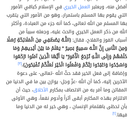
أفضل منه، ويعتبر
العمل الخيري
في الإسلام كباقي الأمور
التي يقوم بها المسلم باستمرار، وهو من الأمور التي يتقرب
بها المسلم من الله تعالى، كما أنه جزء من العبادة، وأكثر
الله من ذكر العمل الخيري والحث عليه، وجعله سبباً من
أسباب الفوز والفلاح، فقال:
(اللَّـهُ يَصْطَفِي مِنَ الْمَلَائِكَةِ رُسُلًا
وَمِنَ النَّاسِ إِنَّ اللَّـهَ سَمِيعٌ بَصِيرٌ * يَعْلَمُ مَا بَيْنَ أَيْدِيهِمْ وَمَا
خَلْفَهُمْ وَإِلَى اللَّـهِ تُرْجَعُ الْأُمُورُ* يَا أَيُّهَا الَّذِينَ آمَنُوا ارْكَعُوا
وَاسْجُدُوا وَاعْبُدُوا رَبَّكُمْ وَافْعَلُوا الْخَيْرَ لَعَلَّكُمْ تُفْلِحُونَ)
،
[٣]
وإضافة إلى فعل الخير فقد حثّ الله -تعالى- على دعوة
الآخرين إليه، كما أن الله -عزّ وجل- يوازن بين ما في الدنيا من
المفاتن وما أمَر به من الاتصاف بمكارم
الأخلاق
، حيث أن
الالتزام بهذه المكارم أبقى أثراً وأدوم نفعاً، وهي الأولى
بأن تحظى باهتمام الإنسان ، وهي خير له من الدنيا وما
فيها.
[٢]