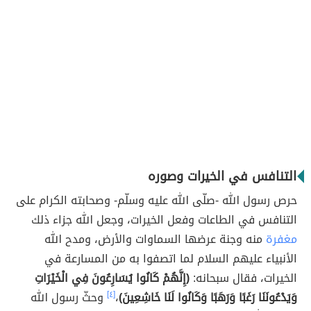
التنافس في الخيرات وصوره
حرص رسول الله -صلّى الله عليه وسلّم- وصحابته الكرام على
التنافس في الطاعات وفعل الخيرات، وجعل الله جزاء ذلك
مغفرة
منه وجنة عرضها السماوات والأرض، ومدح الله
الأنبياء عليهم السلام لما اتصفوا به من المسارعة في
الخيرات، فقال سبحانه:
(إِنَّهُمْ كَانُوا يُسَارِعُونَ فِي الْخَيْرَاتِ
وَيَدْعُونَنَا رَغَبًا وَرَهَبًا وَكَانُوا لَنَا خَاشِعِينَ)
،
[٤]
وحثّ رسول الله