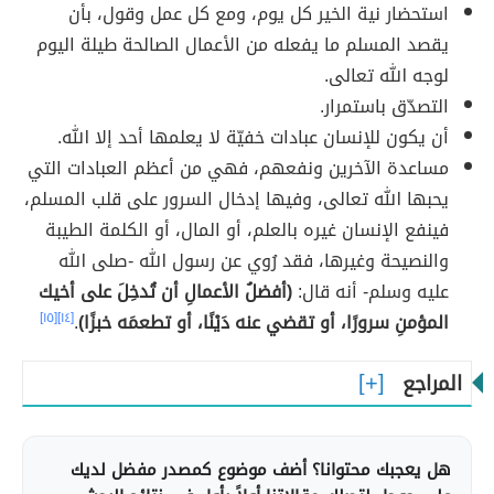
استحضار نية الخير كل يوم، ومع كل عمل وقول، بأن
يقصد المسلم ما يفعله من الأعمال الصالحة طيلة اليوم
لوجه الله تعالى.
التصدّق باستمرار.
أن يكون للإنسان عبادات خفيّة لا يعلمها أحد إلا الله.
مساعدة الآخرين ونفعهم، فهي من أعظم العبادات التي
يحبها الله تعالى، وفيها إدخال السرور على قلب المسلم،
فينفع الإنسان غيره بالعلم، أو المال، أو الكلمة الطيبة
والنصيحة وغيرها، فقد رُوي عن رسول الله -صلى الله
عليه وسلم- أنه قال:
(أفضلُ الأعمالِ أن تُدخِلَ على أخيك
المؤمنِ سرورًا، أو تقضي عنه دَيْنًا، أو تطعمَه خبزًا)
.
[١٤]
[١٥]
المراجع
هل يعجبك محتوانا؟ أضف موضوع كمصدر مفضل لديك