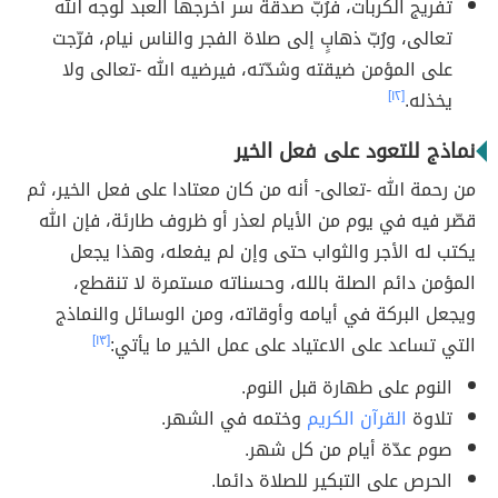
تفريج الكربات، فرُبّ صدقة سر أخرجها العبد لوجه الله
تعالى، ورُبّ ذهابٍ إلى صلاة الفجر والناس نيام، فرّجت
على المؤمن ضيقته وشدّته، فيرضيه الله -تعالى ولا
يخذله.
[١٢]
نماذج للتعود على فعل الخير
من رحمة الله -تعالى- أنه من كان معتادا على فعل الخير، ثم
قصّر فيه في يوم من الأيام لعذر أو ظروف طارئة، فإن الله
يكتب له الأجر والثواب حتى وإن لم يفعله، وهذا يجعل
المؤمن دائم الصلة بالله، وحسناته مستمرة لا تنقطع،
ويجعل البركة في أيامه وأوقاته، ومن الوسائل والنماذج
التي تساعد على الاعتياد على عمل الخير ما يأتي:
[١٣]
النوم على طهارة قبل النوم.
تلاوة
القرآن الكريم
وختمه في الشهر.
صوم عدّة أيام من كل شهر.
الحرص على التبكير للصلاة دائما.