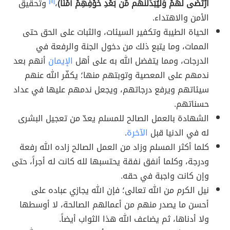
ارْتَضَى لَهُمْ وَلَيُبَدِّلَنَّهُم مِّن بَعْدِ خَوْفِهِمْ أَمْنًا)
،
[١١]
وتحقيق
الأمن والاهتداء.
الحياة الطيبة وتكفير السيئات، والثبات على الحق حتى
الممات، وما يتبع ذلك من دخول الجنة والرفعة في
الدرجات، ومما يتفضل الله به على أهل
الإيمان
أنهم بعد
ندمهم على المعصية وتوبتهم منها؛ يكفّر الله عنهم
سيئاتهم ويرفع درجاتهم، ويجعل ندمهم عليها في عداد
حسناتهم.
الشهادة بالعمل الصالح للمسلم يعدّ من تعجيل البشرى
له في الدنيا قبل
الآخرة
.
كلما أكثر المسلم وزاد من العمل الصالح زاده الله رفعة
ودرجة، وكلما أنفق نفقة يحتسبها لله كانت له أجراً، حتى
وإن كانت واجبة في حقه.
نيل الكرم من الله تعالى؛ فإن الله يجازي عباده على
أحسن ما يصدر منهم من أعمالهم الصالحة، لا أوسطها
ولا أدناها، ثم يضاعف الله هذا الثواب أيضاً.