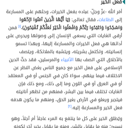
فعل الخير
أمَر الله -عزّ وجلّ- عباده بفعل الخيرات، وحثهم على المسارعة
إلى
الطاعات
، فقال تعالى:
(يَا أَيُّهَا الَّذِينَ آمَنُوا ارْكَعُوا
وَاسْجُدُوا وَاعْبُدُوا رَبَّكُمْ وَافْعَلُوا الْخَيْرَ لَعَلَّكُمْ تُفْلِحُونَ)
،
[١]
فمن
أرقى الغايات التي يسعى الإنسان إلى وصولها ويحرص على
أدائها هي فعل الخيرات والمسارعة إليها، وبهذا تسمو
إنسانيته، وتكتمل بشريته، ويتشبه بالملائكة، ويتصف
بالأخلاق التي اتصف بها
الأنبياء
والمرسلين، فقد حثّ الدين
الإسلامي على فعل الخير مع جميع الناس بغض النظر عن
الاختلاف فيما بينهم، سواءً كان في الجنس أو في المعتقد
أو في العرق أو في اللون وما إلى ذلك، ومع ذلك فإن
الغايات تختلف فيما بين البشر، فمنهم من تظهر أنانيته
فيتجبر ويعلو في الأرض بغير الحق، ومنهم ما يكون هدفه
فعل الخير والمسارعة إليه.
[٢]
ويُطلق الخير على كل ما ينتفع به المرء عاجلاً أم آجلاً، وهو
نِسبيّ؛ منه ما يقابل بالشر، ومنه ما يقابل بخير آخر لكونه