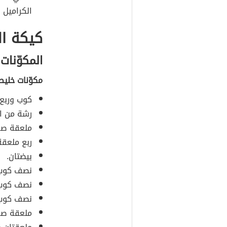
الكراميل 
كيكة ال
المكوّنات
مكوّنات خليط
كوب وربع 
رشة من ال
ملعقة صغي
ربع ملعقة
بيضتان.
نصف كوب 
نصف كوب م
نصف كوب 
ملعقة صغي