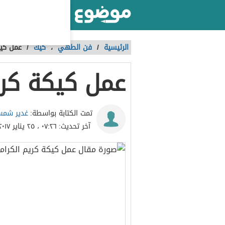
أكبر موقع عربي بالعالم
الرئيسية
/
فن الطهي
،
كيك
/
عمل كيك
عمل كيكة كري
غدير شمس
تمت الكتابة بواسطة:
آخر تحديث:
٠٧:٢٦ ، ٢٥ يناير ٢٠١٧