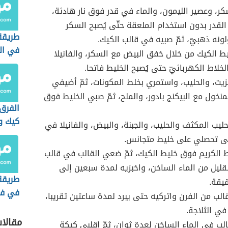
، وعصير الليمون، والماء في قدر فوق نار هادئة،
القدر بدون استخدام الملعقة حتّى يُصبح السكر
طريقة
ولونه ذهبيّ، ثمّ صبيه في قالب الكيك.
في ال
 الكيك من خلال خفق البيض مع السكر، والفانيلا
خلاط الكهربائيّ حتى يُصبح الخليط فاتحا.
يت، والحليب، واستمري بخلط المكونات، ثمّ أضيفي
منخول مع البيكنج بادور، والملح، ثمّ صبي الخليط فوق
الفرق 
كيك و
ليب المكثف والحليب، والجبنة، والبيض، والفانيلا في
العاد
ّى تحصلي على خليط متجانس.
الكريم فوق خليط الكيك، ثمّ ضعي القالب في قالب
لقليل من الماء الساخن، واخبزيه لمدة سبعين إلى
طريقة 
يقة.
في فرن
الب من الفرن واتركيه حتى يبرد لمدة ساعتين تقريبا،
في الثلاجة.
مقالا
ب في الماء الساخن لعدة ثوان، ثمّ اقلبي كيكة