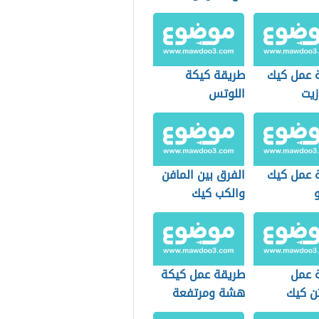
 عمل كيك
طريقة كيكة
زيت
اللوتس
 عمل كيك
الفرق بين المافن
و
والكب كيك
 عمل
طريقة عمل كيكة
تن كيك
هشة ومرتفعة