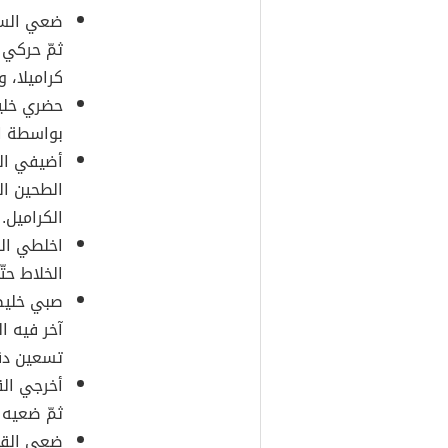
ضعي السكر
ثمّ حركي 
كراميلا، 
حضري خليط
بواسطة ال
أضيفي الز
الطحين ال
الكراميل.
اخلطي الح
الخلاط حت
صبي خليط 
آخر فيه ا
تسعين دق
أخرجي الق
ثمّ ضعيه 
ضعي القال