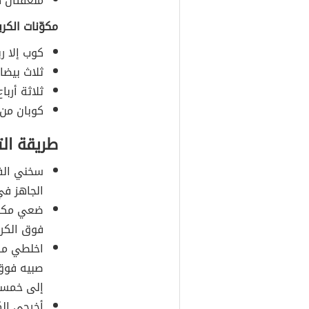
ملعقتان كب
مكوّنات الكر
كوب إلا ر
ثلاث بيضا
ثلاثة أرب
كوبان من 
طريقة ال
سخني الفر
الجاهز ف
ضعي مكوّن
فوق الكرا
اخلطي مك
صبيه فوق
إلى خمسي
أخرجي الك