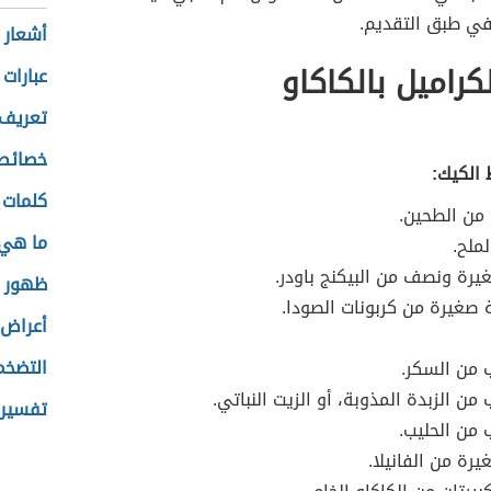
في طبق التقديم.
أشعار 
كراميل بالكاكاو
عبارات
تعريف 
خصائص 
 الكيك:
كلمات 
من الطحين.
ما هي 
ملح.
رة ونصف من البيكنج باودر.
ظهور د
 صغيرة من كربونات الصودا.
أعراض 
التضخم
من السكر.
ن الزبدة المذوبة، أو الزيت النباتي.
تفسير 
من الحليب.
رة من الفانيلا.