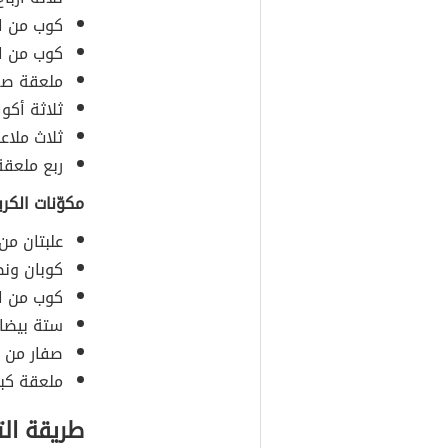
كوب من ال
كوب من ال
ملعقة صغي
ثلاثة أكو
ثلاث ملاع
ربع ملعقة
مكوّنات الكري
علبتان من
كوبان ونص
كوب من ال
ستة بيضا
صفار من أ
ملعقة كبير
طريقة ال