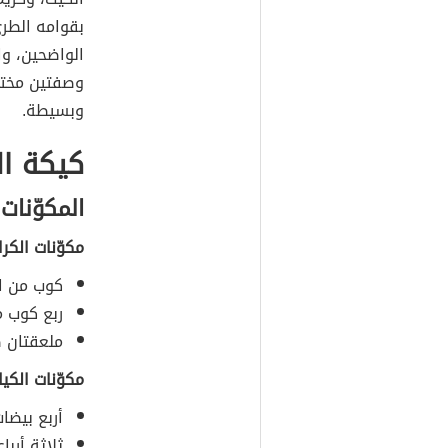
بقوامه الطري
الواضحين، وا
وصفتين مختل
وبسيطة.
كيكة ال
المكوّنات
مكوّنات الكرا
كوب من ا
ربع كوب م
ملعقتان ص
مكوّنات الكي
أربع بيضات
ثلاثة أربا