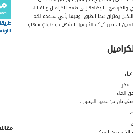
 والكريميّ، بالإضافة إلى طعم الكراميل والفانيلا
للذين يُميّزان هذا الطبق، وفيما يأتي سنقدم لكم
طريقة
فتين لتحضير كيكة الكراميل الشهية بخطواتٍ سهلةٍ
اللوتس
كراميل
ميل:
لسكر.
ن الماء.
غيرتان من عصير الليمون.
ك:
.
مقالا
ع الكوب من السكر.