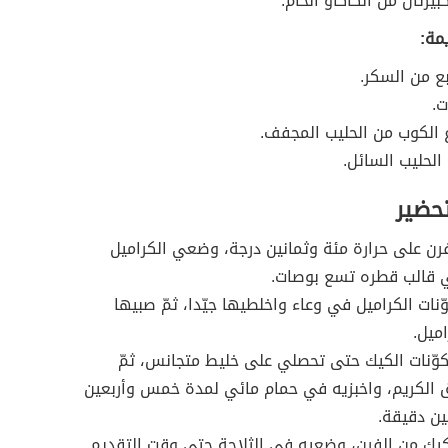
يرتان من الكاكاو الخام.
يمة:
بع من السكر.
ت.
اع الكوب من الحليب المجفف.
الحليب السائل.
تحضير
ن على حرارة مئة وثمانين درجة، وضعي الكراميل
ي قالب قطره تسع بوصات.
ات الكراميل في وعاء واخلطيها جيّدا، ثمّ صبيها
ميل.
وّنات الكيك حتى تحصلي على خليط متجانس، ثمّ
 الكريم، واخبزيه في حمام مائي لمدة خمس وأربعين
ن دقيقة.
يك من الفرن، وضعيه في الثلاجة حتى وقت التقديم.