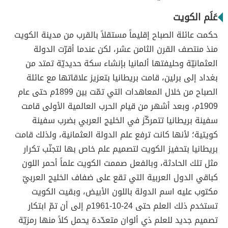
عَلَم الكويت
حكمت عائلة الصباح إقليماً مستقلاً بالقرب من مدينة الكويت
منذ منتصف القرن الثامن عشر، لكن عندما أقرّت الدولة
العثمانيّة وحليفتها ألمانيا بإنشاء سكة حديديّة تمتد من
بغداد إلى برلين، قامت بريطانيا بتعزيز علاقاتها مع عائلة
الصباح من خلال المعاهدات التي تمّت بين 1899م حتى عام
1909م، وبعد أشهر من قيام الحرب العالمية الأولى قامت
سفينة بريطانيا تتمركّز في الخليج العربي بضرب سفينة
كويتية؛ لأنها كانت ترفع علم الدولة العثمانية، ولذلك قامت
بريطانيا بتحفيز الكويت لتصميم علم خاص بها لتجنّب تكرار
مثل تلك الحادثة، وبالفعل صممت الكويت علماً أحمر اللون
كباقي الدول العربية التي تقع على ضفاف الخليج العربيّ
مكتوب عليه اسم الدولة باللون الأبيض، وبقيت الكويت
تستخدم ذلك العلم حتى 24-10-1961م إلى أن تمّ ابتكار
تصميم جديد للعلم ذي ألوان متعدّدة يحمل كلاً منها رمزيّة