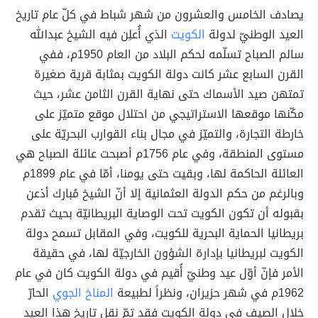
يصادف الخامس والعشرون من شهر شباط في كلّ عام تاريخ
العيد الوطنيّ لدولة
الكويت
الذي أُعلِن فيه الشيخ عبدالله
سالم الصباح تسلّمه لحكم البلاد من العام 1950م، ففي
القرن السابع عشر كانت دولة الكويت بمثابة قرية صغيرة
تمتهن صيد الأسماك حتى نهاية القرن الثامن عشر، حيث
مكّنها موقعها الاستراتيجي من احتلال موقع متميّز على
خارطة التجارة، والتميّز في مجال بناء القوارب البحريّة على
مستوى المنطقة، وفي عام 1756م أصبحت عائلة الصباح هي
العائلة الحاكمة لها، وبقيت حتى يومنا، أمّا في عام 1899م
وبالرغم من حكم الدولة العثمانية إلا أنّ الشيخ مُبارك أذعن
بقبوله أن تكون الكويت تحت الوصاية البريطانيّة بحيث تقدم
بريطانيا الحماية البحرية للكويت، وفي المقابل تسمح دولة
الكويت لبريطانيا بإدارة الشؤون الخارجيّة لها، في حقيقة
الأمر فإنّ أوّل عيد وطنيّ أُقيم في دولة الكويت كان في عام
1962م في شهر حزيران، ونظراً لطبيعة
المناخ الجوي
الحارّ
خلال الصيف في دولة الكويت فقد تمّ نقل تاريخ هذا العيد