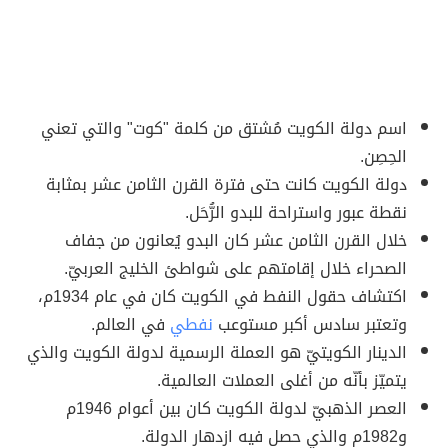
اسم دولة الكويت مُشتق من كلمة "كوت" والتي تعني
الحِصِن.
دولة الكويت كانت حتى فترة القرن الثامن عشر بمثابة
نقطة عبور واستراحة للبدو الرُّحَل.
خلال القرن الثامن عشر كان البدو يُعانون من جفاف
الصحراء خلال إقامتهم على شواطئ الخليج العربيّ.
اكتشاف حقول النفط في الكويت كان في عام 1934م،
وتعتبر سادس أكبر مستوعب
نفطي
في العالم.
الدينار الكويتيّ هو العملة الرسمية لدولة الكويت والذي
يتميّز بأنّه من أغلى العملات العالمية.
العصر الذهبيّ لدولة الكويت كان بين أعوام 1946م
و1982م والذي حصل فيه ازدهار الدولة.