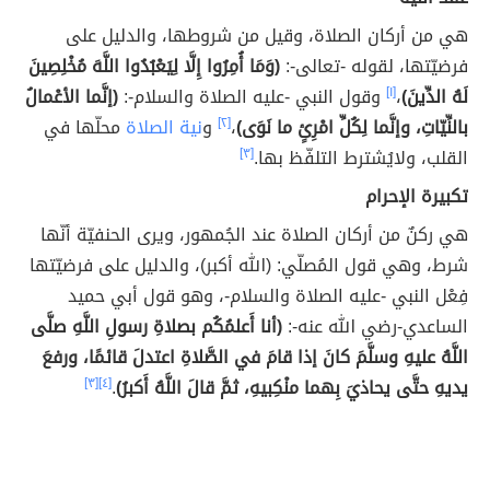
هي من أركان الصلاة، وقيل من شروطها، والدليل على
فرضيّتها، لقوله -تعالى-:
(وَمَا أُمِرُوا إِلَّا لِيَعْبُدُوا اللَّهَ مُخْلِصِينَ
لَهُ الدِّينَ)
،
[١]
وقول النبي -عليه الصلاة والسلام-:
(إنَّما الأعْمالُ
بالنِّيّاتِ، وإنَّما لِكُلِّ امْرِئٍ ما نَوَى)
،
[٢]
و
نية الصلاة
محلّها في
القلب، ولايُشترط التلفّظ بها.
[٣]
تكبيرة الإحرام
هي ركنٌ من أركان الصلاة عند الجُمهور، ويرى الحنفيّة أنّها
شرط، وهي قول المُصلّي: (الله أكبر)، والدليل على فرضيّتها
فِعْل النبي -عليه الصلاة والسلام-، وهو قول أبي حميد
الساعدي-رضي الله عنه-:
(أنا أَعلمُكُم بصلاةِ رسولِ اللَّهِ صلَّى
اللَّهُ عليهِ وسلَّمَ كانَ إذا قامَ في الصَّلاةِ اعتدلَ قائمًا، ورفعَ
يديهِ حتَّى يحاذيَ بِهما منْكِبيهِ، ثمَّ قالَ اللَّهُ أَكبرُ)
.
[٤]
[٣]