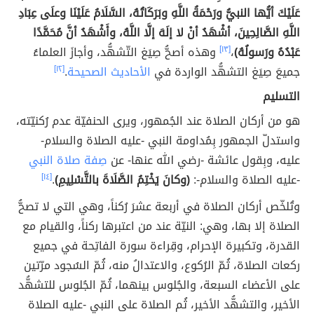
عَلَيْكَ أيُّها النبيُّ ورَحْمَةُ اللَّهِ وبَرَكَاتُهُ، السَّلَامُ عَلَيْنَا وعلَى عِبَادِ
اللَّهِ الصَّالِحِينَ، أشْهَدُ أنْ لا إلَهَ إلَّا اللَّهُ، وأَشْهَدُ أنَّ مُحَمَّدًا
عَبْدُهُ ورَسولُهُ)
،
[١٣]
وهذه أصحُّ صِيَغ التّشهُّد، وأجازَ العلماءُ
جميعَ صِيَغ التشهُّد الواردة في
الأحاديث الصحيحة
.
[١٢]
التسليم
هو من أركان الصلاة عند الجُمهور، ويرى الحنفيّة عدم رُكنيّته،
واستدلّ الجمهور بِمُداومة النبي -عليه الصلاة والسلام-
عليه، وبِقول عائشة -رضي الله عنها- عن
صِفة صلاة النبي
-عليه الصلاة والسلام-:
(وكانَ يَخْتِمُ الصَّلَاةَ بالتَّسْلِيمِ)
.
[١٤]
وتُلخّص أركان الصلاة في أربعة عشرَ رُكناً، وهي التي لا تصحُّ
الصلاة إلا بها، وهي: النيّة عند من اعتبرها ركناً، والقيام مع
القدرة، وتكبيرة الإحرام، وقِراءة سورة الفاتِحة في جميع
ركعات الصلاة، ثُمّ الرُكوع، والاعتدالُ منه، ثُمّ السُجود مرّتين
على الأعضاء السبعة، والجُلوس بينهما، ثُمّ الجُلوس للتشهُّد
الأخير، والتشهُّد الأخير، ثُم الصلاة على النبي -عليه الصلاة