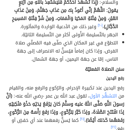
والسلام-:
(إِذَا تَشَهَّدَ أَحَدُكُمْ فَلْيَسْتَعِذْ باللَّهِ مِن أَرْبَعٍ
يقولُ: اللَّهُمَّ إنِّي أَعُوذُ بِكَ مِن عَذَابِ جَهَنَّمَ، وَمِنْ عَذَابِ
القَبْرِ، وَمِنْ فِتْنَةِ المَحْيَا وَالْمَمَاتِ، وَمِنْ شَرِّ فِتْنَةِ المَسِيحِ
الدَّجَّالِ)
،
[٢٠]
وغير ذلك من الأدعية الواردة والمأثورة.
الجهر بالتّسليمة الأُولى أكثر من التّسليمة الثانيّة.
التطوّع في غير المكان الذي صلّى فيه المُصلّي صلاة
الفرض، وإذا كان إماماً فيُسنُّ له الانصراف إلى جهة
الناس، إمّا عن جهة اليمين، أو جهة الشمال.
سنن الصلاة الفعليّة
رفع اليدين
رفع اليدين عند تكبيرة الإحرام، والرُكوع والرفع منه، والقيام
من
التشهُّدِ الأول
، لقول عبد الله بن عمر -رضي الله عنه-:
(أنَّ
رَسولَ اللَّهِ صَلَّى اللهُ عليه وسلَّمَ كانَ يَرْفَعُ يَدَيْهِ حَذْوَ مَنْكِبَيْهِ
إذَا افْتَتَحَ الصَّلَاةَ، وإذَا كَبَّرَ لِلرُّكُوعِ، وإذَا رَفَعَ رَأْسَهُ مِنَ الرُّكُوعِ،
رَفَعَهُما كَذلكَ أَيْضًا)
،
[٢١]
كما يُسنُّ رفعهما عند أي خفضٍ أو
رفع.
[٢٢]