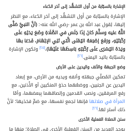
الإشارة بالسبّابة من أَول التشهُّد إلى آخر الدُعاء
الإشارة بالسبّابة من أَول التشهُّد إلى آخر الدُعاء، مع النظر
إليها، لِقول عبد الله بن عمر -رضي الله عنه-:
(أنَّ النبيَّ صَلَّى
اللَّهُ عليه وسلَّمَ كانَ إذَا جَلَسَ في الصَّلَاةِ وضَعَ يَدَيْهِ علَى
رُكْبَتَيْهِ، ورَفَعَ إصْبَعَهُ اليُمْنَى الَّتي تَلِي الإبْهَامَ، فَدَعَا بهَا
ويَدَهُ اليُسْرَى علَى رُكْبَتِهِ بَاسِطَهَا عَلَيْهَا)
،
[٢٥]
وتكون الإشارة
بالسبّابة باليد اليمنى.
[٢٦]
وضع الجبهة والأنف واليدين على الأرض
تمكين المُصلّي جبهته وأنفه ويديه من الأرض، مع إبعاد
اليدين عن الجنبين، ووضعُهما حذوَ المنكبين أو الأُذنين، مع
رفع المرفقين، ونصب القدمين وإلصاقهما بِبعضهما، وأمّا
المرأة في صلاتها
فإنها تجمع نفسها، مع ضمِّ فخذيها؛ لأنَّ
ذلك أستر لها.
[٢٦]
سنن الصلاة الفعلية الأخرى
يوجد العديد من السنن الفعلية الأخرى في الصلاة؛ منها ما