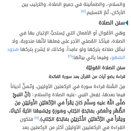
والسلام-، والطمأنينة في جميع الصلاة، والترتيب بين
الأركان، ثُمّ التسليم.
[١٥]
سنن الصلاة
وهي الأقوال أو الأفعال التي يُستحبُّ الإتيان بها في
الصلاة، فيأخُذ المُصلي الأجر على فِعلها لأنّها مندوبة، ولا
تبطُل صلاته بِتركِها ولو عامِداً، وكذلك لا يُشرع بِتركها
سُجود
السّهو
، وفيما يأتي بيانُها:
[١٦]
سنن الصلاة القوليّة
قراءة بضع آيات من القرآن بعد سورة الفاتحة
مِنَ السُّنة قراءة سورة في الركعتين الأوليَين، وتُسَنُّ أحياناً
فيما بعدها، لِفِعل النبي -عليه الصلاة والسلام-:
(أنَّ النبيَّ
صَلَّى اللَّهُ عليه وسلَّمَ كانَ يَقْرَأُ في الرَّكْعَتَيْنِ الأُولَيَيْنِ مِنَ
الظُّهْرِ والْعَصْرِ، بفاتِحَةِ الكِتابِ وسُورَةٍ ويُسْمِعُنا الآيَةَ أحْيانًا،
ويَقْرَأُ في الرَّكْعَتَيْنِ الأُخْرَيَيْنِ بفاتِحَةِ الكِتابِ)
،
[١٧]
فتكون
القِراءة في الركعتيين الأوليَيْن أكثر من الركعتين بعد