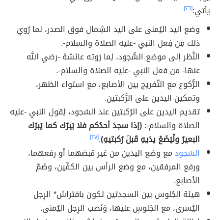
يأتي:
[٢٦]
وضع اليد اليُمنى على اليد الشِمال فوق الصدر، لما رُويَ
ذلك مِن فِعل النبي -عليه الصلاة والسلام-.
النَّظر إلى موضع السُّجود، لِما رَوته عائشة -رضي الله
عنها- من فعل النبي -عليه الصلاة والسلام-.
الرُّكوع مع التّفريج بين الأصابع، مع استواء الظهر،
وتمكين اليدين على الرُّكبتين.
تقديم اليدين على الرُكبتين عند السُجود، لِقول النبي -عليه
الصلاة والسلام-:
(إذا سجدَ أحدُكم فلا يَبرُك كما يَبرُك
البعيرُ ولْيَضَعْ يدَيهِ قَبلَ رُكبتيهِ)
.
[٢٧]
السُجود
مع وضع اليدين من غير قبضهما أو رفعهما،
ورفع المرفقين، مع وضع الرأس بين الكفّين، وضَمّ
الأصابع.
هيئة الجُلوس بين السجدتين تكون بافتراش* الرِجل
اليُسرى، مع الجُلوسِ عليها، وَنَصب الرِجل اليُمنى.