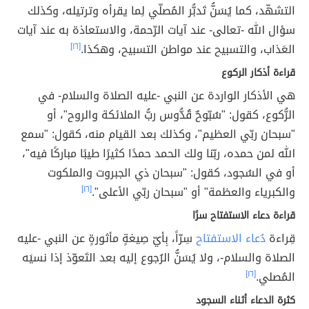
التشهّد، كما يُسَنُّ تَدبُّر المُصلّي لِما يقرأه وترتيله، وكذلك
سؤال الله -تعالى- عند آيات الرّحمة، والاستعاذة به عند آيات
العَذاب، والتسبيح عند مواطن التسبيح، وهكذا.
[١٦]
قراءة أذكار الركوع
هي الأذكار الواردة عن النبي -عليه الصلاة والسلام- في
الرُّكوع، كقول: "سُبّوحٌ قُدُّوس ربُّ الملائكة والروح"، أو
"سبحان ربّي العظيم"، وكذلك بعد القيام منه، كقول: "سمع
الله لمن حمده، ربّنا ولك الحمد حمدًا كثيرًا طيبًا مباركًا فيه"،
أو في السُجود، كقول: "سبحان ذي الجبروت والملكوت
والكبرياء والعظمة" أو "سبحان ربّي الأعلى".
[١٦]
قراءة دعاء الاستفتاح سرًا
قِراءة
دُعاء الاستفتاح
سِرّاً، بِأيّ صِيغةٍ مأثورةٍ عن النبي -عليه
الصلاة والسلام-، ولا يُسَنُّ الرُجوع إليه بعد التَعوّذ إذا نسيَه
المُصلي.
[١٦]
كثرة الدعاء أثناء السجود