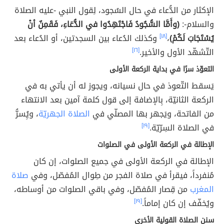
الإكثار من الدُّعاء في حال السُجود، لِقول النبي -عليه الصلاة
والسلام-:
(وأَمَّا السُّجُودُ فَاجْتَهِدُوا في الدُّعَاءِ، فَقَمِنٌ أنْ
يُسْتَجَابَ لَكُمْ)
،
[١٨]
وكذلك الدُعاء بين السجدتين، أو الدُعاء بعد
التّشهّد الأول والأخير.
[١٦]
التعوّذ سرًا في بداية الركعة الأولى
يَسقط التّعوذ في حال نسيانه، ويجوز له أن يأتي به في
الركعة الثانيّة، بِالإضافة إلى قول كلمة آمين بعد الانتهاء
من الفاتحة، ويَجهر بها المصلّي في
الصلاة الجهريّة
، ويُِسرُّ
في الصلاة السِرّيّة.
[١٩]
الإطالة في الركعة الأولى في الصلوات
الإطالة في الركعة الأولى في جميع الصلوات، إن كان
مُنفرداً، فيقرأ في صلاة الفجر من طِوال المُفصّل، وفي
صلاة
المغرب
من قِصار المُفصّل، وفي باقي الصلوات من أوساطه،
ويُخفّف إن كان إماماً.
[١٩]
سنن الصلاة القولية الأخرى