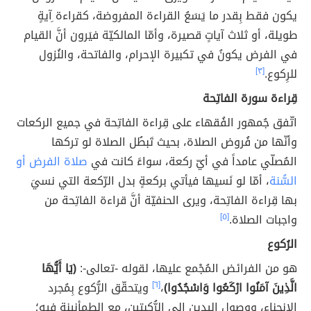
يكون فقط بِقدر ما يَسَعُ القراءة المفروضة، كقراءة ِآيةٍ
طويلة، أو ثلاث آياتٍ قصيرة، وأمّا المالكيّة فيَرون أنَّ القيام
في الفرض يكونُ في تكبيرة الإحرام، والفاتحة، والنُزول
للرِكوع.
[٣]
قِراءة سورة الفاتِحة
اتّفق جُمهور الفُقهاء على قِراءة الفاتِحة في جميع الركعات
وأنّها من فُروض الصلاة، بحيث تَبطُل الصلاة لو تركها
المُصلّي عامداً في أيّ ركعة، سواءً كانت في
صلاة الفرض أو
السُّنة
، أمّا لو نَسيها فيأتي بركعةٍ بدل الرّكعة التي نسيَ
بها قِراءة الفاتِحة، ويرى الحنفيّة أنَّ قراءة الفاتِحة من
واجبات الصلاة.
[٥]
الرُكوع
هو من الفرائض المُجْمع عليها، لقوله -تعالى-:
(يَا أَيُّهَا
الَّذِينَ آمَنُوا ارْكَعُوا وَاسْجُدُوا)
،
[٦]
ويتحقّق الرُّكوع بِمُجرد
الانحناء، ووصول اليدين إلى الرُّكبتين، مع الطمأنينة فيه؛