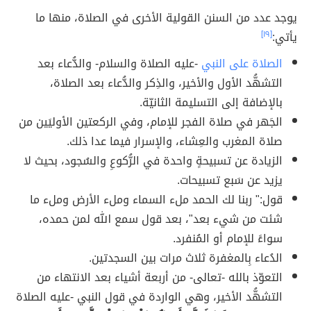
يوجد عدد من السنن القولية الأخرى في الصلاة، منها ما
يأتي:
[١٩]
الصلاة على النبي
-عليه الصلاة والسلام- والدُّعاء بعد
التشهُّد الأول والأخير، والذِكر والدُّعاء بعد الصلاة،
بالإضافة إلى التسليمة الثانيّة.
الجَهر في صلاة الفجر للإمام، وفي الركعتين الأوليَين من
صلاة المغرب والعِشاء، والإسرار فيما عدا ذلك.
الزيادة عن تسبيحةٍ واحدة في الرُّكوعِ والسُجود، بحيث لا
يزيد عن سَبع تسبيحات.
قول:" ربنا لك الحمد ملء السماء وملء الأرض وملء ما
شئت من شيء بعد"، بعد قول سمع الله لمن حمده،
سواءً للإمام أو المُنفرد.
الدُعاء بِالمغفرة ثلاث مرات بين السجدتين.
التعوّذ بالله -تعالى- من أربعة أشياء بعد الانتهاء من
التشهُّد الأخير، وهي الواردة في قول النبي -عليه الصلاة