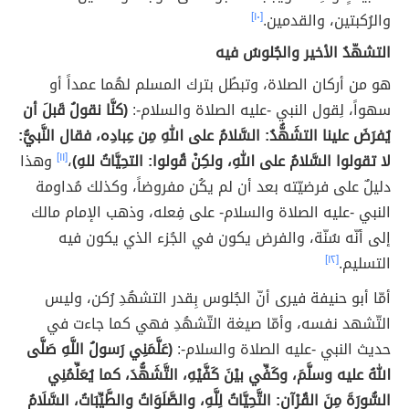
والرُكبتين، والقدمين.
[١٠]
التشهّدُ الأخير والجُلوسُ فيه
هو من أركان الصلاة، وتبطُل بترك المسلم لهُما عمداً أو
سهواً، لِقول النبي -عليه الصلاة والسلام-:
(كنَّا نقولُ قَبلَ أن
يُفرَضَ علينا التشَهُّدُ: السَّلامُ على اللهِ مِن عِبادِه، فقال النَّبيُّ:
لا تقولوا السَّلامُ على اللهِ، ولكِنْ قُولوا: التحِيَّاتُ للهِ)
،
[١١]
وهذا
دليلٌ على فرضيّته بعد أن لم يكُن مفروضاً، وكذلك مُداومة
النبي -عليه الصلاة والسلام- على فِعله، وذهب الإمام مالك
إلى أنّه سُنّة، والفرض يكون في الجُزء الذي يكون فيه
التسليم.
[١٢]
أمّا أبو حنيفة فيرى أنّ الجُلوس بِقدر التشهُدِ رُكن، وليس
التّشهد نفسه، وأمّا صيغة التّشهُدِ فهي كما جاءت في
حديث النبي -عليه الصلاة والسلام-:
(عَلَّمَنِي رَسولُ اللَّهِ صَلَّى
اللهُ عليه وسلَّمَ، وكَفِّي بيْنَ كَفَّيْهِ، التَّشَهُّدَ، كما يُعَلِّمُنِي
السُّورَةَ مِنَ القُرْآنِ: التَّحِيَّاتُ لِلَّهِ، والصَّلَوَاتُ والطَّيِّبَاتُ، السَّلَامُ