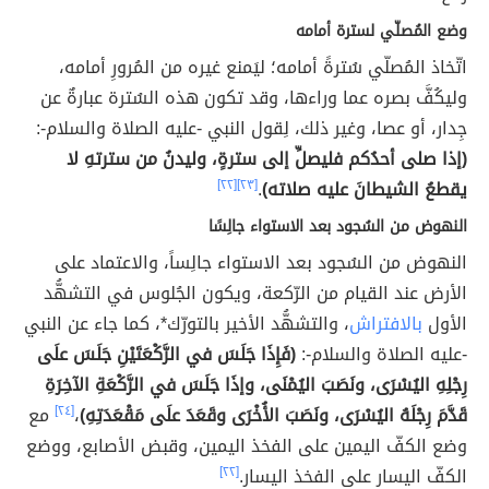
وضع المُصلّي لسترة أمامه
اتّخاذ المُصلّي سُترةً أمامه؛ ليَمنع غيره من المُرورِ أمامه،
وليكُفَّ بصره عما وراءها، وقد تكون هذه السُترة عبارةٌ عن
جِدار، أو عصا، وغير ذلك، لِقول النبي -عليه الصلاة والسلام-:
(إذا صلى أحدُكم فليصلِّ إلى سترةٍ، وليدنُ من سترتهِ لا
يقطعُ الشيطانَ عليه صلاته)
.
[٢٣]
[٢٢]
النهوض من السُجود بعد الاستواء جالِسًا
النهوض من السُجود بعد الاستواء جالِساً، والاعتماد على
الأرض عند القيام من الرّكعة، ويكون الجُلوس في التشهُّد
الأول
بالافتراش
، والتشهُّد الأخير بالتورّك*، كما جاء عن النبي
-عليه الصلاة والسلام-:
(فَإِذَا جَلَسَ في الرَّكْعَتَيْنِ جَلَسَ علَى
رِجْلِهِ اليُسْرَى، ونَصَبَ اليُمْنَى، وإذَا جَلَسَ في الرَّكْعَةِ الآخِرَةِ
قَدَّمَ رِجْلَهُ اليُسْرَى، ونَصَبَ الأُخْرَى وقَعَدَ علَى مَقْعَدَتِهِ)
،
[٢٤]
مع
وضع الكفّ اليمين على الفخذ اليمين، وقبض الأصابع، ووضع
الكفّ اليسار على الفخذ اليسار.
[٢٢]