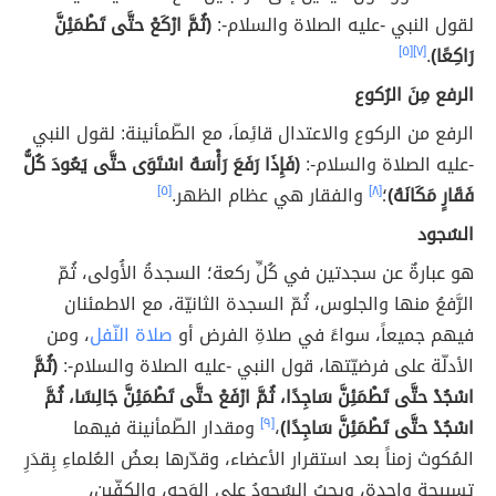
لقول النبي -عليه الصلاة والسلام-:
(ثُمَّ ارْكَعْ حتَّى تَطْمَئِنَّ
رَاكِعًا)
.
[٧]
[٥]
الرفع مِنَ الرُكوع
الرفع من الركوع والاعتدال قائِماَ، مع الطّمأنينة: لقول النبي
-عليه الصلاة والسلام-:
(فَإِذَا رَفَعَ رَأْسَهُ اسْتَوَى حتَّى يَعُودَ كُلُّ
فَقَارٍ مَكَانَهُ)
؛
[٨]
والفقار هي عظام الظهر.
[٥]
السُجود
هو عبارةٌ عن سجدتين في كُلِّ ركعة؛ السجدةُ الأُولى، ثُمّ
الرَّفعُ منها والجلوس، ثُمّ السجدة الثانيّة، مع الاطمئنان
فيهم جميعاً، سواءً في صلاةِ الفرض أو
صلاة النّفل
، ومن
الأدلّة على فرضيّتها، قول النبي -عليه الصلاة والسلام-:
(ثُمَّ
اسْجُدْ حتَّى تَطْمَئِنَّ سَاجِدًا، ثُمَّ ارْفَعْ حتَّى تَطْمَئِنَّ جَالِسًا، ثُمَّ
اسْجُدْ حتَّى تَطْمَئِنَّ سَاجِدًا)
،
[٩]
ومقدار الطّمأنينة فيهما
المُكوث زمناً بعد استقرار الأعضاء، وقدّرها بعضُ العُلماءِ بِقدَرِ
تسبيحةٍ واحِدة، ويجبُ السُجودُ على الوَجه، والكفّين،