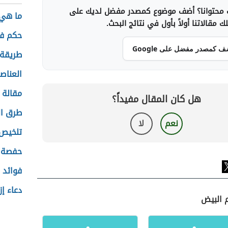
محتوانا؟ أضف موضوع كمصدر مفضل لديك على
ما هي 
 مقالاتنا أولاً بأول في نتائج البحث.
حكم في
ف كمصدر مفضل على Google
طريقة 
العناصر
مقالة ع
هل كان المقال مفيداً؟
طرق ال
نعم
لا
تلخيص 
حفصة ز
فوائد ا
دعاء إ
م البيض