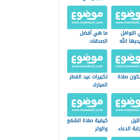
 النوافل
ما هي أفضل
حبها الله
الصدقات
كون صلاة
تكبيرات عيد الفطر
المبارك
لليل
كيفية صلاة الشفع
بة الدعاء
والوتر