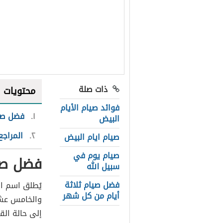
ذات صلة
محتويات
فوائد صيام الأيام
١
فضل صيا
البيض
٢
المراجع
صيام ايام البيض
صيام يوم في
فضل صيا
سبيل الله
فضل صيام ثلاثة
يُطلق اسم ال
أيام من كل شهر
والخامس عشر 
إلى حالة الق