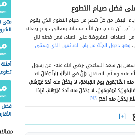
لى فضل صيام التطوع
لأيام البيض من كلّ شهرٍ من صيام التطوع الذي يقوم
متى ت
 أجل أن يتقرب من الله -سبحانه وتعالى-، ولم يجعله
الشرو
 من العبادات المفروضة على العباد، فمن فعله نال
ل،
وهو دخول الجنّة من باب الصائمين الذي يُسمّى
أمثلة 
سهل بن سعد الساعدي -رضي الله عنه-، عن رسول
تطوعي
له عليه وسلّم- أنه قال:
(إنَّ في الجَنَّةِ بَاباً يُقَالُ له:
ُلُ منه الصَّائِمُونَ يَومَ القِيَامَةِ، لا يَدْخُلُ منه أحَدٌ غَيْرُهُمْ،
َّائِمُونَ؟ فَيَقُومُونَ، لا يَدْخُلُ منه أحَدٌ غَيْرُهُمْ، فَإِذَا
فَلَمْ يَدْخُلْ منه أحَدٌ)
.
[٨]
[٩]
فضل ا
الأقار
مقالا