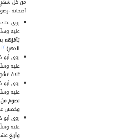
من كلّ شهرٍ،
أصحابه -رضوا
روى قتادة
عليه وسلّ
يَأمُرُهم ب
الدهرِ)
.
[٤]
روى أبو ذر
عليه وسلّ
ثلاثَ عَشْرَة
روى أبو ذر
عليه وسلّ
نصومَ منَ ا
وخمسَ عش
روى أبو ذر
عليه وسلّ
وأربعَ عش