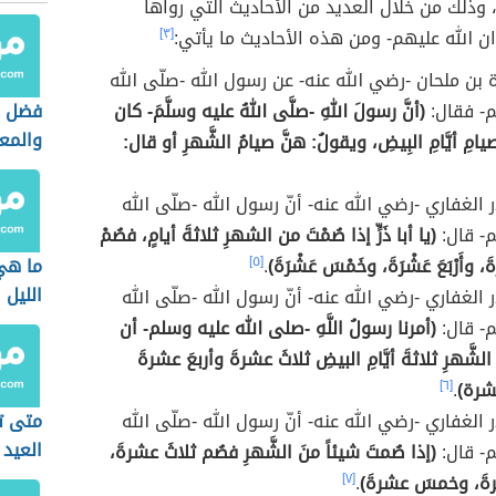
 وذلك من خلال العديد من الأحاديث التي رواها
ن الله عليهم- ومن هذه الأحاديث ما يأتي:
[٣]
 بن ملحان -رضي الله عنه- عن رسول الله -صلّى الله
م- فقال:
(أنَّ رسولَ اللهِ -صلَّى اللهُ عليه وسلَّمَ- كان
فضل لي
والمعر
صيامِ أيَّامِ البِيضِ، ويقولُ: هنَّ صيامُ الشَّهرِ أو قال:
 الغفاري -رضي الله عنه- أنّ رسول الله -صلّى الله
م- قال:
(يا أبا ذَرٍّ إذا صُمْتَ من الشهرِ ثلاثةَ أيامٍ، فصُمْ
َ، وأَرْبَعَ عَشْرَةَ، وخَمْسَ عَشْرَةَ)
.
[٥]
ما هي
الليل
 الغفاري -رضي الله عنه- أنّ رسول الله -صلّى الله
م- قال:
(أمرنا رسولُ اللَّهِ -صلى الله عليه وسلم- أن
لشَّهرِ ثلاثةَ أيَّامِ البيضِ ثلاثَ عشرةَ وأربعَ عشرةَ
رة)
.
[٦]
 الغفاري -رضي الله عنه- أنّ رسول الله -صلّى الله
متى ت
العيد
م- قال:
(إذا صُمتَ شيئاً منَ الشَّهرِ فصُم ثلاثَ عشرةَ،
رةَ، وخمسَ عشرةَ)
.
[٧]