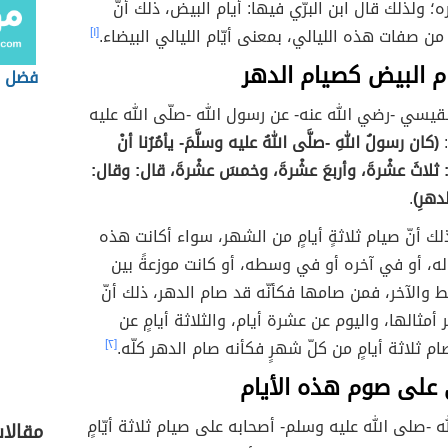
ه؛ ولذلك قال ابن البرّي فيها: أيام البيض، ذلك أنّ
من صفات هذه الليالي، بمعنى أيّام الليالي البيضاء.
[١]
م البيض كصيام الدهر
فضل ص
قيسي -رضي الله عنه- عن رسول الله -صلّى الله عليه
:
(كان رسولُ اللهِ -صلَّى اللهُ عليه وسلَّمَ- يأمُرُنا أنْ
 ثلاثَ عشْرةَ، وأربعَ عشْرةَ، وخمسَ عشْرةَ، قال: وقال:
دهرِ)
.
ك أنّ صيام ثلاثةٍ أيامٍ من الشهر، سواء أكانت هذه
له، أو في آخره أو في وسطه، أو كانت موزعةً بين
 والآخر، فمن صامها فكأنّه قد صام الدهر، ذلك أنّ
أمثالها، واليوم عن عشرة أيام، والثلاثة أيامٍ عن
 ثلاثة أيامٍ من كلّ شهرٍ فكأنه صام الدهر كلّه.
[٢]
 على صوم هذه الأيام
ه -صلى الله عليه وسلم- أصحابه على صيام ثلاثة أيّامٍ
مقالا