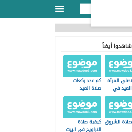
 شاهدوا أيضاً
صلي المرأة
كم عدد ركعات
العيد في
صلاة العيد
لاة الشروق
كيفية صلاة
التراويح في البيت