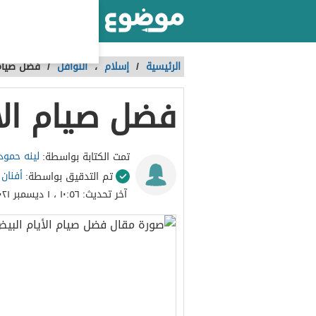
أكبر موقع عربي بالعالم
الرئيسية
/
إسلام
،
النوافل
/
فضل صيام 
فضل صيام الأ
لينه حمود
تمت الكتابة بواسطة:
أفنان
تم التدقيق بواسطة:
آخر تحديث:
١٠:٥٦ ، ١ ديسمبر ٢٠٢١