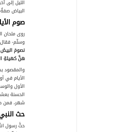
الليل إلى آخر
البياض صفةٌ 
صوم الأيا
روى ملحان ال
وسلّم- فقال
نصومَ البيضَ:
هنَّ كهيئةِ ال
والمقصود بذل
الأيام في أو
الأول والوسط
الحسنة بعشر 
شهر، فمن صام
حث النبي
حثَّ رسول الل