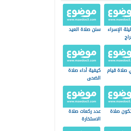
لة الإسراء
سنن صلاة العيد
اج
 صلاة قيام
كيفية أداء صلاة
الضحى
كون صلاة
عدد ركعات صلاة
الاستخارة