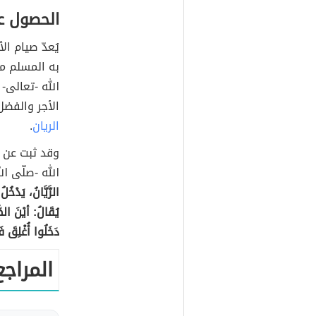
الحصول ع
يُعدّ صيام ا
به المسلم من
الله -تعالى-
الأجر والفض
الريان
.
وقد ثبت عن 
الله -صلّى ال
الرَّيَّانُ، يَدْخ
يُقَالُ: أيْنَ الص
دَخَلُوا أُغْلِقَ 
المراجع