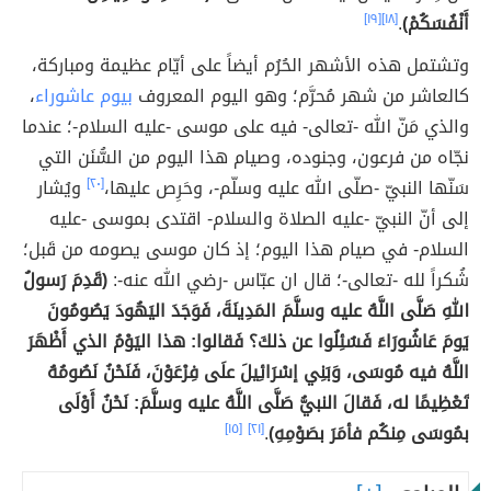
أَنْفُسَكُمْ)
.
[١٨]
[١٩]
وتشتمل هذه الأشهر الحُرُم أيضاً على أيّام عظيمة ومباركة،
كالعاشر من شهر مُحرَّم؛ وهو اليوم المعروف
بيوم عاشوراء
،
والذي مَنّ الله -تعالى- فيه على موسى -عليه السلام-؛ عندما
نجّاه من فرعون، وجنوده، وصيام هذا اليوم من السُّنَن التي
سَنّها النبيّ -صلّى الله عليه وسلّم-، وحَرِص عليها،
[٢٠]
ويُشار
إلى أنّ النبيّ -عليه الصلاة والسلام- اقتدى بموسى -عليه
السلام- في صيام هذا اليوم؛ إذ كان موسى يصومه من قَبل؛
شُكراً لله -تعالى-؛ قال ان عبّاس -رضي الله عنه-:
(قَدِمَ رَسولُ
اللهِ صَلَّى اللَّهُ عليه وسلَّمَ المَدِينَةَ، فَوَجَدَ اليَهُودَ يَصُومُونَ
يَومَ عَاشُورَاءَ فَسُئِلُوا عن ذلكَ؟ فَقالوا: هذا اليَوْمُ الذي أَظْهَرَ
اللَّهُ فيه مُوسَى، وَبَنِي إسْرَائِيلَ علَى فِرْعَوْنَ، فَنَحْنُ نَصُومُهُ
تَعْظِيمًا له، فَقالَ النبيُّ صَلَّى اللَّهُ عليه وسلَّمَ: نَحْنُ أَوْلَى
بمُوسَى مِنكُم فأمَرَ بصَوْمِهِ)
.
[٢١]
[١٥]