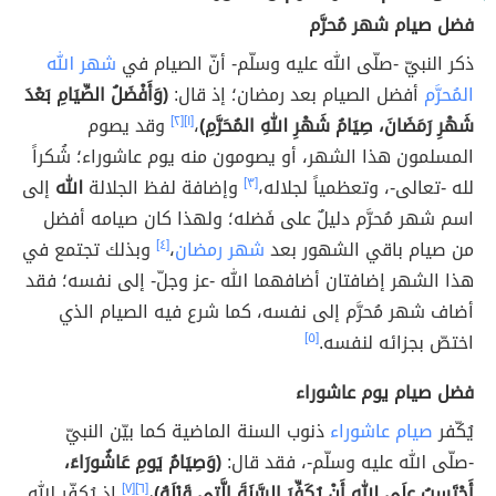
فضل صيام شهر مُحرَّم
ذكر النبيّ -صلّى الله عليه وسلّم- أنّ الصيام في
شهر الله
المُحرَّم
أفضل الصيام بعد رمضان؛ إذ قال:
(وَأَفْضَلُ الصِّيَامِ بَعْدَ
شَهْرِ رَمَضَانَ، صِيَامُ شَهْرِ اللهِ المُحَرَّمِ)
،
[١]
[٢]
وقد يصوم
المسلمون هذا الشهر، أو يصومون منه يوم عاشوراء؛ شُكراً
لله -تعالى-، وتعظمياً لجلاله،
[٣]
وإضافة لفظ الجلالة
الله
إلى
اسم شهر مُحرَّم دليلٌ على فَضله؛ ولهذا كان صيامه أفضل
من صيام باقي الشهور بعد
شهر رمضان
،
[٤]
وبذلك تجتمع في
هذا الشهر إضافتان أضافهما الله -عز وجلّ- إلى نفسه؛ فقد
أضاف شهر مُحرَّم إلى نفسه، كما شرع فيه الصيام الذي
اختصّ بجزائه لنفسه.
[٥]
فضل صيام يوم عاشوراء
يُكّفر
صيام عاشوراء
ذنوب السنة الماضية كما بيّن النبيّ
-صلّى الله عليه وسلّم-، فقد قال:
(وَصِيَامُ يَومِ عَاشُورَاءَ،
أَحْتَسِبُ علَى اللهِ أَنْ يُكَفِّرَ السَّنَةَ الَّتي قَبْلَهُ)
،
[٦]
[٧]
إذ يُكفّر الله