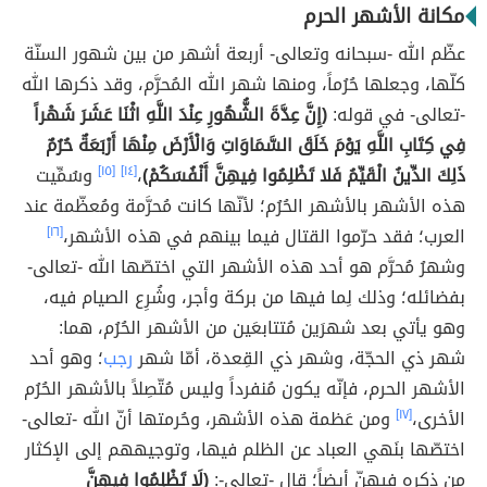
مكانة الأشهر الحرم
عظّم الله -سبحانه وتعالى- أربعة أشهر من بين شهور السنّة
كلّها، وجعلها حُرُماً، ومنها شهر الله المُحرَّم، وقد ذكرها الله
-تعالى- في قوله:
(إِنَّ عِدَّةَ الشُّهُورِ عِنْدَ اللَّهِ اثْنَا عَشَرَ شَهْراً
فِي كِتَابِ اللَّهِ يَوْمَ خَلَقَ السَّمَاوَاتِ وَالْأَرْضَ مِنْهَا أَرْبَعَةٌ حُرُمٌ
ذَلِكَ الدِّينُ الْقَيِّمُ فَلا تَظْلِمُوا فِيهِنَّ أَنْفُسَكُمْ)
،
[١٤]
[١٥]
وسُمِّيت
هذه الأشهر بالأشهر الحُرُم؛ لأنّها كانت مُحرَّمة ومُعظّمة عند
العرب؛ فقد حرّموا القتال فيما بينهم في هذه الأشهر،
[١٦]
وشهرُ مُحرَّم هو أحد هذه الأشهر التي اختصّها الله -تعالى-
بفضائله؛ وذلك لِما فيها من بركة وأجر، وشُرِع الصيام فيه،
وهو يأتي بعد شهرَين مُتتابعَين من الأشهر الحُرُم، هما:
شهر ذي الحجّة، وشهر ذي القِعدة، أمّا شهر
رجب
؛ وهو أحد
الأشهر الحرم، فإنّه يكون مُنفرداً وليس مُتّصِلاً بالأشهر الحُرُم
الأخرى،
[١٧]
ومن عَظمة هذه الأشهر، وحُرمتها أنّ الله -تعالى-
اختصّها بنَهي العباد عن الظلم فيها، وتوجيههم إلى الإكثار
من ذِكره فيهنّ أيضاً؛ قال -تعالى-:
(لَا تَظْلِمُوا فِيهِنَّ