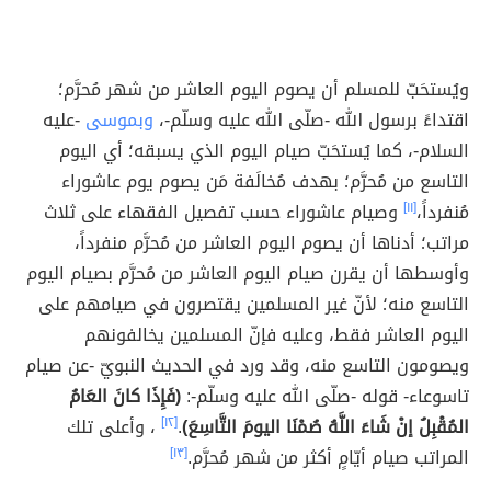
ويُستحَبّ للمسلم أن يصوم اليوم العاشر من شهر مُحرَّم؛
اقتداءً برسول الله -صلّى الله عليه وسلّم-،
وبموسى
-عليه
السلام-، كما يُستحَبّ صيام اليوم الذي يسبقه؛ أي اليوم
التاسع من مُحرَّم؛ بهدف مُخالَفة مَن يصوم يوم عاشوراء
مُنفرداً،
[١١]
وصيام عاشوراء حسب تفصيل الفقهاء على ثلاث
مراتب؛ أدناها أن يصوم اليوم العاشر من مُحرَّم منفرداً،
وأوسطها أن يقرن صيام اليوم العاشر من مُحرَّم بصيام اليوم
التاسع منه؛ لأنّ غير المسلمين يقتصرون في صيامهم على
اليوم العاشر فقط، وعليه فإنّ المسلمين يخالفونهم
ويصومون التاسع منه، وقد ورد في الحديث النبويّ -عن صيام
تاسوعاء- قوله -صلّى الله عليه وسلّم-:
(فَإِذَا كانَ العَامُ
المُقْبِلُ إنْ شَاءَ اللَّهُ صُمْنَا اليومَ التَّاسِعَ)
.
[١٢]
، وأعلى تلك
المراتب صيام أيّامٍ أكثر من شهر مُحرَّم.
[١٣]