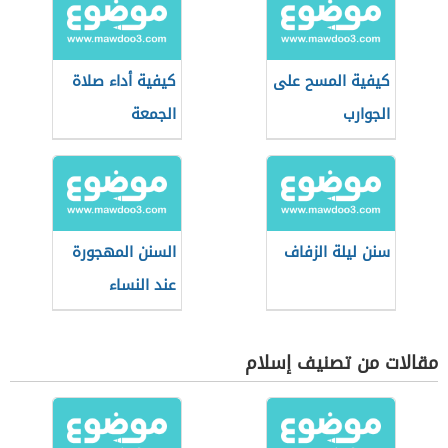
كيفية المسح على
كيفية أداء صلاة
الجوارب
الجمعة
سنن ليلة الزفاف
السنن المهجورة
عند النساء
مقالات من تصنيف إسلام