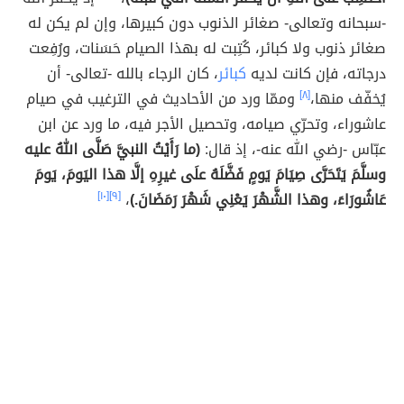
-سبحانه وتعالى- صغائر الذنوب دون كبيرها، وإن لم يكن له
صغائر ذنوب ولا كبائر، كُتِبت له بهذا الصيام حَسَنات، ورُفِعت
درجاته، فإن كانت لديه
كبائر
، كان الرجاء بالله -تعالى- أن
يُخفّف منها،
[٨]
وممّا ورد من الأحاديث في الترغيب في صيام
عاشوراء، وتحرّي صيامه، وتحصيل الأجر فيه، ما ورد عن ابن
عبّاس -رضي الله عنه-، إذ قال:
(ما رَأَيْتُ النبيَّ صَلَّى اللهُ عليه
وسلَّمَ يَتَحَرَّى صِيَامَ يَومٍ فَضَّلَهُ علَى غيرِهِ إلَّا هذا اليَومَ، يَومَ
عَاشُورَاءَ، وهذا الشَّهْرَ يَعْنِي شَهْرَ رَمَضَانَ.)
،
[٩]
[١٠]