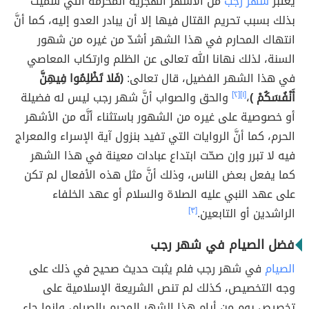
يعتبر
شهر رجب
من الأشهر الهجرية المحرمة التي سميت
بذلك بسبب تحريم القتال فيها إلا أن يبادر العدو إليه، كما أنَّ
انتهاك المحارم في هذا الشهر أشدّ من غيره من شهور
السنة، لذلك نهانا الله تعالى عن الظلم وارتكاب المعاصي
في هذا الشهر الفضيل، قال تعالى:
(فَلا تَظْلِمُوا فِيهِنَّ
أَنْفُسَكُمْ )
،
[١]
[٢]
والحق والصواب أنَّ شهر رجب ليس له فضيلة
أو خصوصية على غيره من الشهور باستثناء أنَّه من الأشهر
الحرم، كما أنَّ الروايات التي تفيد بنزول آية الإسراء والمعراج
فيه لا تبرر وإن صحّت ابتداع عبادات معينة في هذا الشهر
كما يفعل بعض الناس، وذلك أنَّ مثل هذه الأفعال لم تكن
على عهد النبي عليه الصلاة والسلام أو عهد الخلفاء
الراشدين أو التابعين.
[٣]
فضل الصيام في شهر رجب
الصيام
في شهر رجب فلم يثبت حديث صحيح في ذلك على
وجه التخصيص، كذلك لم تنص الشريعة الإسلامية على
تخصيص يوم من أيام هذا الشهر المحرم بالصيام، وإنما جاء