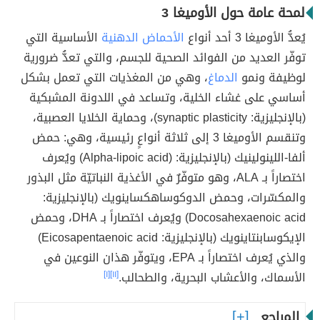
لمحة عامة حول الأوميغا 3
يُعدُّ الأوميغا 3 أحد أنواع
الأحماض الدهنية
الأساسية التي
توفّر العديد من الفوائد الصحية للجسم، والتي تعدُّ ضرورية
لوظيفة ونمو
الدماغ
، وهي من المغذيات التي تعمل بشكل
أساسي على غشاء الخلية، وتساعد في اللدونة المشبكية
(بالإنجليزية: synaptic plasticity)، وحماية الخلايا العصبية،
وتنقسم الأوميغا 3 إلى ثلاثة أنواعٍ رئيسية، وهي: حمض
ألفا-اللينولينيك (بالإنجليزية: (Alpha-lipoic acid) ويُعرف
اختصاراً بـ ALA، وهو متوفّرٌ في الأغذية النباتيّة مثل البذور
والمكسّرات، وحمض الدوكوساهكساينويك (بالإنجليزية:
Docosahexaenoic acid) ويُعرف اختصاراً بـ DHA، وحمض
الإيكوسابنتاينويك (بالإنجليزية: Eicosapentaenoic acid)
والذي يُعرف اختصاراً بـ EPA، ويتوفّر هذان النوعين في
الأسماك، والأعشاب البحرية، والطحالب.
[١١]
[١]
المراجع