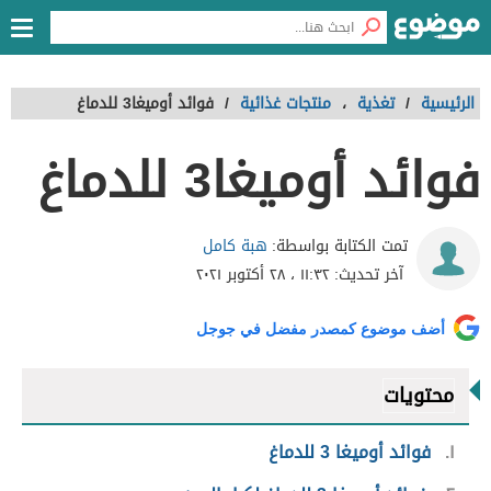
الرئيسية
/
تغذية
،
منتجات غذائية
/
فوائد أوميغا3 للدماغ
فوائد أوميغا3 للدماغ
هبة كامل
تمت الكتابة بواسطة:
آخر تحديث:
١١:٣٢ ، ٢٨ أكتوبر ٢٠٢١
أضف موضوع كمصدر مفضل في جوجل
محتويات
١
فوائد أوميغا 3 للدماغ