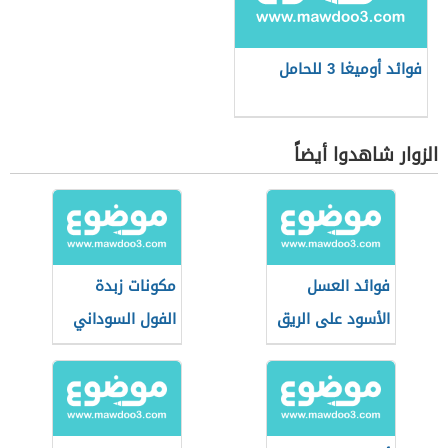
فوائد أوميغا 3 للحامل
الزوار شاهدوا أيضاً
فوائد العسل
مكونات زبدة
الأسود على الريق
الفول السوداني