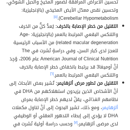
تحسين الأعراض المرافقة لضمور المخيخ والحبل الشوكي،
وتحسين نقص معدّل الأيض المخيخي (بالإنجليزية:
[٥]
Cerebellar Hypometabolism).
التقليل من خطر الإصابة بالخرف:
يُعدُّ كلٌّ من الخرف
والتنكس البقعي المرتبط بالعمر (بالإنجليزية: Age-
related macular degeneration) من الأسباب الرئيسية
للعجز لدى كبار السن، وفي دراسةٍ نُشرت في The
American Journal of Clinical Nutrition عام 2006، وُجِدَ
أنَّ أوميغا3 قد يرتبط بانخفاض خطر الإصابة بالخرف
والتنكس البقعي المرتبط بالعمر.
[٦]
التقليل من تطور مرض ألزهايمر:
تُشير بعض الأبحاث إلى
أنَّ الأشخاص الذين يزيدون استهلاكهم من DHA في
نظامهم الغذائي، يقلّ لديهم خطر الإصابة بمرض
ألزهايمر
، ومع ذلك، تشير البحوث إلى أنَّ تناول مكملات
DHA لا يؤدي إلى إبطاء التدهور العقلي أو الوظيفي
لدى مرضى ألزهايمر،
[٧]
وحسب دراسة أولية نُشرت في