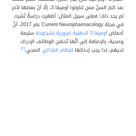
عند كبار السنّ ممن تناولوا أوميغا 3، إلّا أنّ بعضها لآخر
لم يجد ذلك؛ فعلى سبيل المثال؛ أظهرت دراسةٌ نُشرت
في مجلة Current Neuropharmacology عام 2017، أنَّ
أحماض
أوميغا 3 الدهنية ضرورية
لشيخوخة
سليمة
وصحية، بالإضافة إلى أنَّها تُحسّن الوظائف الإدراك
لديهم، لذا يجب إدخالها
للنظام الغذائي
الصحي.
[٢]