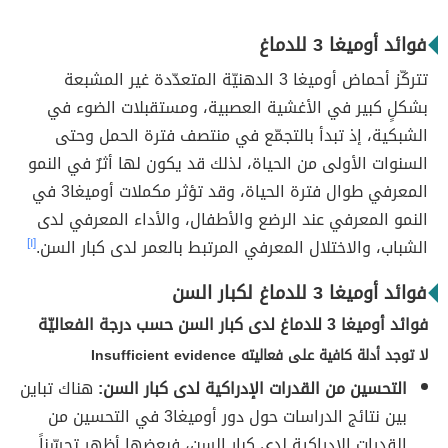
فوائد أوميغا 3 للدماغ
تتركّز أحماض أوميغا 3 الدهنيّة المتعدّدة غير المشبعة
بشكلٍ كبير في الأغشية العصبية، ومستقبلات الضوء في
الشبكية، إذ تبدأ بالتجمّع في منتصف فترة الحمل وحتى
السنوات الأولى من الحياة، لذلك قد يكون لها أثرٌ في النمو
المعرفي طوال فترة الحياة، وقد تؤثر مكملات أوميغا3 في
النمو المعرفي عند الرضع والأطفال، والأداء المعرفي لدى
الشباب، والاختلال المعرفي المرتبط بالعمر لدى كبار السن.
[١]
فوائد أوميغا 3 للدماغ لكبار السن
فوائد أوميغا 3 للدماغ لدى كبار السن حسب درجة الفعاليّة
لا توجد أدلة كافية على فعاليته Insufficient evidence
التحسين من القدرات الإدراكية لدى كبار السن:
هناك تباين
بين نتائج الدراسات حول دور أوميغا3 في التحسين من
القدرات الإدراكية لدى كبار السن، فبعضها أظهر تحسّناً