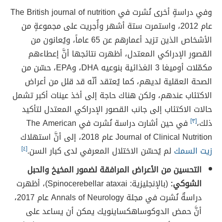
وفي دراسةٍ أخرى نُشرت في The British journal of nutrition
عام 2012، واستمرت ستة أشهر وأُجريت على مجموعةٍ من
الأشخاص الذين تزيد أعمارهم عن 65 عاماً، ويُعانون من
القصور الإدراكي المعتدل، أظهرت نتائجها أنَّ إعطاءهم
مكمّلات أوميغا 3 الغذائية بنوعيه DHA، وEPA، حسّن من
الصحة العقلية لديهم، كما يُعتقد أنّه قد قلل من أعراض
الاكتئاب عندهم، ولكن هناك حاجة إلى أخذ عينات أكبر تشمل
حالات الاكتئاب إلى جانب القصور الإدراكي المعتدل لتأكيد
ذلك،
[٣]
في حين أشارت دراسة نُشرت في The American
Journal of Clinical Nutrition عام 2018، إلى أنَّ استهلاك
زيت السمك
لم يُحسّن الاختلال المعرفي لدى كبار السن.
[٤]
التحسين من الأعراض المرافقة لضمور المخيخ والحبل
الشوكي:
(بالإنجليزية: Spinocerebellar ataxai)، أظهرت
دراسةٌ نُشرت في مجلة Annals of Neurology عام 2017،
أنَّ حمض الدوكوساهكساينويك يمكن أن يساعد على