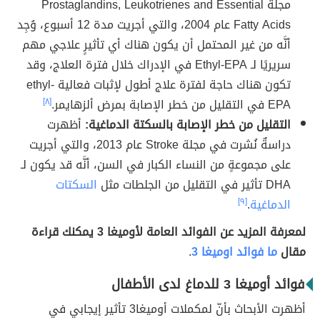
مجلة Prostaglandins, Leukotrienes and Essential
Fatty Acids عام 2004، والتي أجريت مدة 12 أسبوع، وُجِد
أنَّه من غير المحتمل أن يكون هناك أي تأثيرٍ علاجي مهم
سريريًا لـ Ethyl-EPA في الإدراك خلال فترة العلاج، وقد
تكون هناك حاجة لفترة علاج أطول لإثبات فعالية ethyl-
EPA في التقليل من خطر الإصابة بمرض ألزهايمر.
[٨]
التقليل من خطر الإصابة بالسكتة الدماغية:
أظهرت
دراسةٌ نُشرت في مجلة Stroke عام 2013، والتي أجريت
على مجموعةٍ من النساء الكبار في السن، أنَّه قد يكون لـ
DHA تأثير في التقليل من الجلطات مثل
السكتات
الدماغية
.
[٩]
لمعرفة المزيد عن الفوائد العامة لأوميغا 3 يمكنك قراءة
مقال
ما فوائد اوميغا 3
.
فوائد أوميغا 3 للدماغ لدى الأطفال
أظهرت الأبحاث بأنّ لمكملات أوميغا3 تأثير إيجابي في