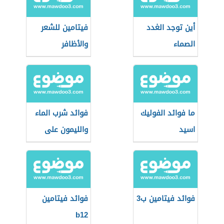
أين توجد الغدد
فيتامين للشعر
الصماء
والأظافر
ما فوائد الفوليك
فوائد شرب الماء
اسيد
والليمون على
الريق
فوائد فيتامين ب3
فوائد فيتامين
b12