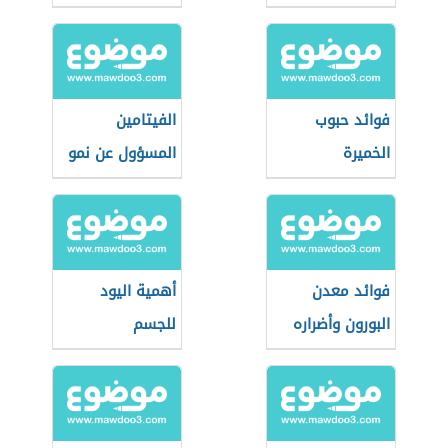
فوائد حبوب
الفيتامين
الخميرة
المسؤول عن نمو
الشعر
فوائد معدن
أهمية اليود
البورون وأضراره
للجسم