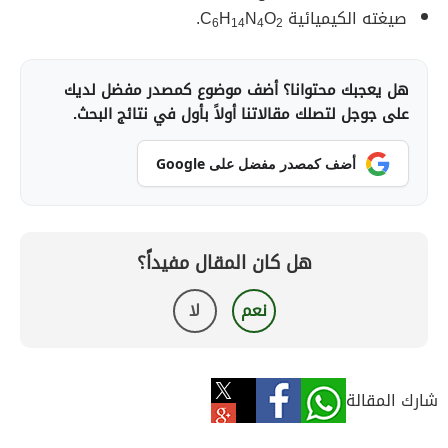
صيغته الكيميائية C
O
N
H
.
6
14
4
2
هل يعجبك محتوانا؟ أضف موضوع كمصدر مفضل لديك
على جوجل لتصلك مقالاتنا أولاً بأول في نتائج البحث.
أضف كمصدر مفضل على Google
هل كان المقال مفيداً؟
نعم
لا
شارك المقالة