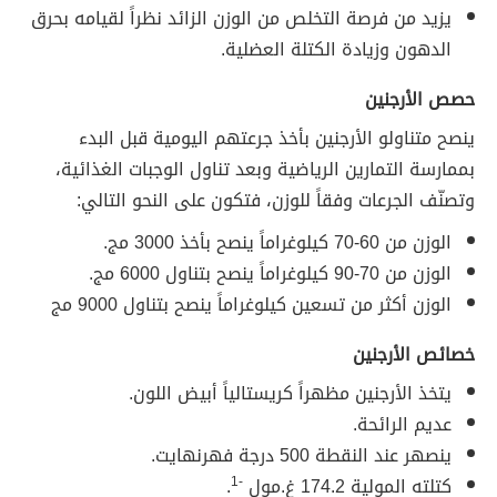
يزيد من فرصة التخلص من الوزن الزائد نظراً لقيامه بحرق
الدهون وزيادة الكتلة العضلية.
حصص الأرجنين
ينصح متناولو الأرجنين بأخذ جرعتهم اليومية قبل البدء
بممارسة التمارين الرياضية وبعد تناول الوجبات الغذائية،
وتصنّف الجرعات وفقاً للوزن، فتكون على النحو التالي:
الوزن من 60-70 كيلوغراماً ينصح بأخذ 3000 مج.
الوزن من 70-90 كيلوغراماً ينصح بتناول 6000 مج.
الوزن أكثر من تسعين كيلوغراماً ينصح بتناول 9000 مج
خصائص الأرجنين
يتخذ الأرجنين مظهراً كريستالياً أبيض اللون.
عديم الرائحة.
ينصهر عند النقطة 500 درجة فهرنهايت.
كتلته المولية 174.2 غ.مول
-1
.