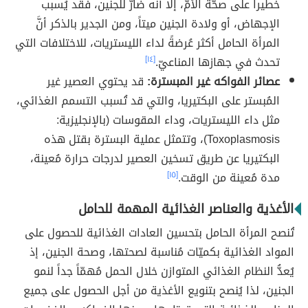
خطيراً على صحّة الأمّ، إلّا أنّه ضارٌّ للجنين، فقد يُسبب
الإجهاض، أو ولادة الجنين ميتاً، ومن الجدير بالذكر أنَّ
المرأة الحامل أكثر عُرضةً لداء الليستريات، للاختلافات التي
تحدث في جهازها المناعيّ.
[١٤]
عصائر الفواكه غير المبسترة:
قد يحتوي العصير غير
المُبستر على البكتيريا، والتي قد تُسبب التسمم الغذائي،
مثل داء الليستريات، وداء المقوسات (بالإنجليزية:
Toxoplasmosis)، وتتمثل عملية البسترة بقتل هذه
البكتيريا عن طريق تسخين العصير لدرجات حرارة مُعينة،
مدة مُعينة من الوقت.
[١٥]
الأغذية والعناصر الغذائية المهمة للحامل
تُنصح المرأة الحامل بتحسين العادات الغذائية للحصول على
المواد الغذائية بكميّات مُناسبة لصحتها، وصحة الجنين، إذ
يُعدُّ النظام الغذائي المتوازن خلال الحمل مُهمّاً جداً لنمو
الجنين، لذا يُنصح بتنويع الأغذية من أجل الحصول على جميع