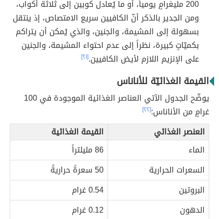
200 مليغرامٍ يومياً، أو ما يُعادل كوبين إلى ثلاثة أكواب،
ومن الجدير بالذكر أنّ الكافيين سريع الامتصاص، إذ ينتقل
بسهولة إلى المشيمة، والجنين، والذي يُمكن أن يتراكم
بكميّاتٍ كبيرة، نظراً إلى عدم احتواء المشيمة، والجنين
على الإنزيم اللازم لأيض الكافيين.
[٢١]
القيمة الغذائيّة للأناناس
يوضّح الجدول الآتي العناصر الغذائية الموجودة في 100
غرامٍ من الأناناس:
[٢٢]
العنصر الغذائي
القيمة الغذائية
الماء
86 مليلتراً
السعرات الحرارية
50 سعرةً حراريةً
البروتين
0.54 غرام
الدهون
0.12 غرام