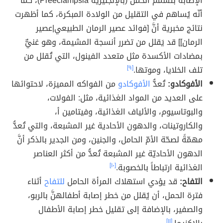
الإصابة بتسمم الحمل (بالإنجليزية Preeclampsia)، كما
أنّه يُساهم في التقليل من الولادة المبكرة، كما أظهرت
نتائج مخبرية أنَّ [فوائد عصير الرمان الطبيعي|عصير
الرمان]] قد يَقلل من تضرر أنسجة المشيمة، وهو غنيٌّ
بمضادات الأكسدة مثل متعدد الفينول، التي تُقلل من
تلف الخلايا، وموتها.
[٩]
الأفوكادو:
تُعدُّ
الأفوكادو
من الفواكه المميزة، لاحتوائها
على العديد من المواد الغذائية، مثل: الفولات،
والبوتاسيوم، والألياف الغذائية، وفيتامين أ،
والكاروتينات، والدهون الأحادية غير المشبعة، والتي تُعدُّ
مهمّةً لصحّة الأمّ الحامل، والجنين، ومن الجدير بالذكر أنَّ
الدهون الأحاديّة غير المشبعة تُعدُّ من أكثر العناصر
الغذائية ارتباطاً بالخصوبة.
[١٠]
التفاح:
قد يؤدي استهلاك المرأة الحامل
للتفاح
أثناء
فترة الحمل، أن يُقلل من خطر إصابة أطفالهنَّ بالربو،
والصفير، بالإضافة إلى تقليل خطر إصابة الأطفال
[١١]