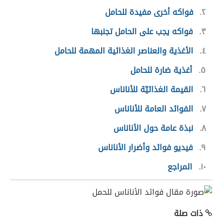
٢
فواكه أخرى مفيدة للحامل
٣
فواكه يجب على الحامل تجنبها
٤
الأغذية والعناصر الغذائية المهمة للحامل
٥
أغذية ضارة للحامل
٦
القيمة الغذائيّة للأناناس
٧
الفوائد العامة للأناناس
٨
نبذة عامة حول الأناناس
٩
فيديو فوائد وأضرار الأناناس
١٠
المراجع
ذات صلة