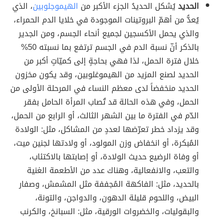
الحديد
يُشكل الحديدُ الجزء الأكبر من
الهيموجلوبين
، الذي
يُعدُّ من أهمّ البروتينات الموجودة في خلايا الدم الحمراء،
والذي يحمل الأكسجين لجميع أنحاء الجسم، ومن الجدير
بالذكر أنّ نسبة الدم في الجسم ترتفع بما نسبته 50%
خلال فترة الحمل، لذا فهي بحاجةٍ إلى كميّاتٍ أكبر من
الحديد لصنع المزيد من الهيموغلوبين، وقد يكون مخزون
الحديد منخفضاً لدى معظم النساء في المرحلة الأولى من
الحمل، وفي هذه الحالة قد تُصاب المرأة الحامل بفقر
الدّم في الفترة ما بين الشهر الثالث، أو الرابع من الحمل،
وقد يزداد خطر تعرّضها لعددٍ من المشاكل، مثل: الولادة
المُبكرة، أو انخفاض وزن المولود، أو ولادتها لجنين ميت،
أو وفاة الرضيع حديث الولادة، أو إصابتها بالاكتئاب،
والتعب، والانفعالية، وهناك عدد من الأطعمة الغنية
بالحديد، مثل: الفاكهة المُجففة مثل المشمش، وصفار
البيض، واللحوم قليلة الدهون، والدواجن، والتونة،
والبقوليات، والخضروات الورقية، مثل: السبانخ، والكرنب