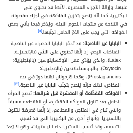
عليها، وإزالة الأجزاء المتضررة، لأنّها قد تحتوي على
البكتيريا، كما أنّه يُنصح بتخزين الفاكهة في أجزاء مفصولة
في الثلاجة عن منتجات اللحوم النيئة، ويُذكر فيما يأتي بعض
الفواكه التي يجب على الأمّ الحامل تجنّبها.
[٥]
البابايا غير الناضجة:
قد تُحفّز البابايا الخضراء غير الناضجة
انقباضات الرحم، إذ إنَّها تحتوي على اللثى (بالإنجليزية:
Latex)، والذي يؤدّي عمل الأوكسايتوسين (بالإنجليزية:
Oxytocin)، والبروستاغلاندين (بالإنجليزية:
Prostaglandins)، وهما هرمونان لهما دورٌ في بدء
المخاض، لذلك فإنّه يُنصح بتجنّب البابايا غير الناضجة.
[١٣]
الفواكه المُقطّعة أو المقشرة قبل شرائها:
تُنصح المرأة
الحامل بعد تناول الفواكه المُقشرة، أو المُقطعة مسبقاً
والتي تباع في المتاجر، والمطاعم، إذ إنَّها مُعرضة للتلوث
باللستيريا، وأنواع أخرى من البكتيريا التي قد تُسبب
التسمم، وقد تُسبب اللستيريا داء الليستريات، وهو لا يُعدّ