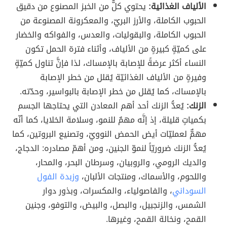
الألياف الغذائية:
يحتوي كلٌّ من الخبز المصنوع من دقيق
الحبوب الكاملة، والأرز البريّ، والمعكرونة المصنوعة من
الحبوب الكاملة، والبقوليات، والعدس، والفواكه والخضار
على كميّةٍ كبيرةٍ من الألياف، وأثناء فترة الحمل تكون
النساء أكثر عرضةً للإصابة بالإمساك، لذا فإنًّ تناول كميّةٍ
وفيرةٍ من الألياف الغذائيّة يُقلل من خطر الإصابة
بالإمساك، كما يُقلل من خطر الإصابة بالبواسير، وحدّته.
الزنك:
يُعدُّ الزنك أحد أهم المعادن التي يحتاجها الجسم
بكمياتٍ قليلة، إذ إنَّه مهمٌ للنمو، وسلامة الخلايا، كما أنّه
مهمٌّ لعمليّات أيض الحمض النوويّ، وتصنيع البروتين، كما
يُعدُّ الزنك ضروريّاً لنموّ الجنين، ومن أهمّ مصادره: الدجاج،
والديك الرومي، والروبيان، وسرطان البحر، والمحار،
واللحوم، والأسماك، ومنتجات الألبان،
وزبدة الفول
السوداني
، والفاصولياء، والمكسرات، وبذور دوار
الشمس، والزنجبيل، والبصل، والبيض، والتوفو، وجنين
القمح، ونخالة القمح، وغيرها.