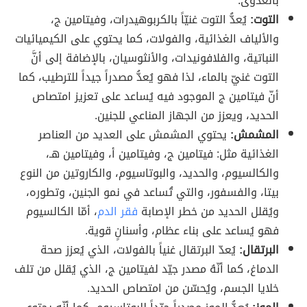
بالعدوى.
التوت:
يُعدُّ التوت غنيّاً بالكربوهيدرات، وفيتامين ج،
والألياف الغذائية، والفولات، كما يحتوي على الكيميائيات
النباتية، والفلافونيدات، والأنثوسيان، بالإضافة إلى أنَّ
التوت غنيّ بالماء، لذا فهو يُعدُّ مصدراً جيداً للترطيب، كما
أنّ فيتامين ج الموجود فيه يُساعد على تعزيز امتصاص
الحديد، ويعزز من الجهاز المناعي للجنين.
المشمش:
يحتوي المشمش على العديد من العناصر
الغذائية مثل: فيتامين ج، وفيتامين أ، وفيتامين هـ،
والكالسيوم، والحديد، والبوتاسيوم، والكاروتين من النوع
بيتا، والفسفور، والتي تُساعد في نمو الجنين، وتطوره،
ويُقلل الحديد من خطر الإصابة
فقر الدم
، أمّا الكالسيوم
فهو يُساعد على بناء عظام، وأسنانٍ قوية.
البرتقال:
يُعدّ البرتقال غنياً بالفولات، الذي يُعزز صحة
الدماغ، كما أنّهُ مصدر جيّد لفيتامين ج، الذي يُقلل من تلف
خلايا الجسم، ويُحسّن من امتصاص الحديد.