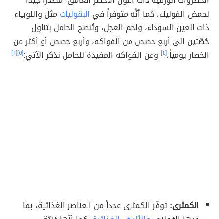
الخضروات الورقية ذات اللون الأخضر الغامق، مصدراً جيداً
لحمض الفوليك، كما أنَّه متوفراً في
البقوليات
مثل واللوبياء
ذات العين السوداء، ولحم العجل، وتُنصح الحامل بتناول
حُصّتين الى أربع حصص من الفواكه، وأربع حصص أو أكثر من
الخضار يومياً،
[٤]
ومن الفواكه المفيدة للحامل نذكر الآتي:
[٥]
[٦]
الكمثرى:
توفّر الكمثرى عدداً من العناصر الغذائية، بما