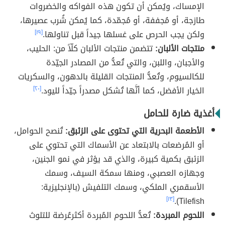
الإمساك، ويُمكن أن تكون هذه الفواكه والخضروات
طازجة، أو مُجففة، أو مُجمّدة، كما يُمكن شُرب عصيرها،
ولكن يجب الحرص على غسلها جيداً قبل تناولها.
[١٩]
منتجات الألبان:
تتضمن منتجات الألبان كلّاً من: الحليب،
والأجبان، واللبن، والتي تُعدُّ من المصادر الجيّدة
للكالسيوم، وتُعدُّ المنتجات القليلة بالدهون، والسكريات
الخيار الأفضل، كما أنَّها تُشكل مصدراً جيّداً لليود.
[٢٠]
أغذية ضارة للحامل
الأطعمة البحرية التي تحتوى على الزئبق:
تُنصح الحوامل،
أو المُرضعات بالابتعاد عن الأسماك التي تحتوي على
الزئبق بكمية كبيرة، والذي قد يؤثر في نمو الجنين،
وجهازه العصبي، ومنها سمكة السيف، وسمك
الأسقمري الملكي، وسمك التلفيش (بالإنجليزية:
[١٣]
Tilefish).
اللحوم المبردة:
تُعدُّ اللحوم المُبردة أكثرعُرضة للتلوث