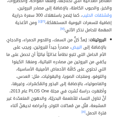
العناصر الغذائية التي تحتاجها، ومنها الفواكه، والخضروات،
والخبز، والحبوب الكاملة، بالإضافة إلى مصادر البروتين،
ومُشتقات الحليب
، كما يُنصح باستهلاك 300 سعرة حرارية
إضافية للسعرات اليومية المستهلكة،
[١٦]
[٤]
ومن الأغذية
المهمة للحامل نذكر الآتي:
[١٧]
البروتينات:
يُعدُّ كلٌّ من السمك، واللحوم الحمراء، والدجاج،
بالإضافة إلى
البيض
، مصدراً جيداً للبروتين، ويجب على
الأم الحامل التي تتبع نظاماً غذائيّاً نباتيّاً أن تحصل على ما
يكفي من البروتين من مصادره النباتية، ومنها: الكينوا
التي تحتوي على كافّة الأحماض الأمينية الأساسية،
والتوفو، ومنتجات الصويا، والبقوليات، مثل: العدس،
والفاصولياء، بالإضافة إلى البذور والمُكسّرات، وغيرها،
وأظهرت دراسة نُشرت في مجلة PLOS One عام 2013،
أنَّ تناول النساء للأطعمة البحريّة، والدهون المتعدّدة غير
المشبعة، قلّل من مُعدّلات التوتر، وأعراضه لديهنّ أثناء
فترة الحمل.
[١٨]