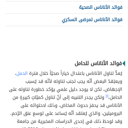
فوائد الأناناس الصحية
فوائد الأناناس لمرضى السكري
فوائد الأناناس للحامل
يُعدُّ تناول الأناناس باعتدال خياراً صحيّاً خلال فترة
الحمل
،
ويعتِقدُ البعض أنّه يجب تجنب تناوله لأنّه قد يُسبب
الإجهاض، لكن لا يوجد دليل علمي يؤكد خطورة تناوله على
الحامل،
[١]
ولكن يجدر التنبيه إلى أنّ تناول كميّاتٍ كبيرةٍ من
الأناناس قد يحفز حدوث المخاض، وذلك لاحتوائه على
البروميلين، والذي يُعتقد أنّه يُساعد على توسع عنق الرّحم،
وقد لوحظ ذلك في إحدى الدراسات المخبرية من جامعة