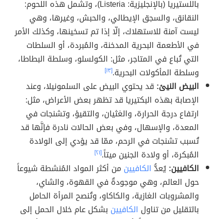
باللستيريا (بالإنجليزية: Listeria)، وتشمل هذه اللحوم:
النقانق، والسجق الإيطالي، والحبش، وغيرها، وهي
ليست آمنة للاستهلاك، إلّا إذا تم تسخينها، وكذلك الأمر
في الأطعمة البحرية المدخنة، والمُبردة، أو السلطات
التي تُباع في المتاجر، مثل: الكولسلو، وسلطة البطاطا،
وسلطة المأكولات البحرية.
[١٣]
البيض النيئ:
قد يحتوي البيض على السلمونيلا، وعند
الإصابة بهذه البكتيريا قد تظهر بعض الأعراض، مثل:
ارتفاع درجة الحرارة، والغثيان، والتقيؤ، وتشنجات في
المعدة، والإسهال، وفي بعض الحالات نادرة فإنَّها قد
تُسبب تشنجات في الرحم، ممّا قد يؤدي إلى الولادة
المُبكرة، أو ولادة الجنين ميتاً.
[٢١]
الكافيين:
يُعدُّ
الكافيين
من أكثر المواد المُنشطة شيوعاً
حول العالم، وهي موجودةٌ في القهوة، والشاي،
والمشروبات الغازية، والكاكاو، وتُنصح المرأة الحامل
بالتقليل من تناول
الكافيين
بشكل عام خلال الحمل إلى