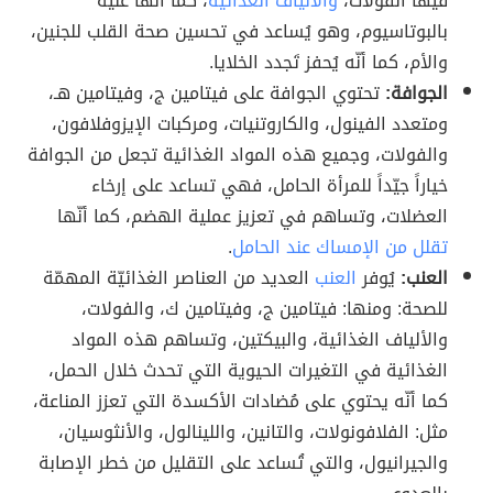
فيها الفولات،
والألياف الغذائية
، كما أنّها غنيّة
بالبوتاسيوم، وهو يُساعد في تحسين صحة القلب للجنين،
والأم، كما أنّه يُحفز تَجدد الخلايا.
الجوافة:
تحتوي الجوافة على فيتامين ج، وفيتامين هـ،
ومتعدد الفينول، والكاروتنيات، ومركبات الإيزوفلافون،
والفولات، وجميع هذه المواد الغذائية تجعل من الجوافة
خياراً جيّداً للمرأة الحامل، فهي تساعد على إرخاء
العضلات، وتساهم في تعزيز عملية الهضم، كما أنّها
تقلل من الإمساك عند الحامل
.
العنب:
يُوفر
العنب
العديد من العناصر الغذائيّة المهمّة
للصحة: ومنها: فيتامين ج، وفيتامين ك، والفولات،
والألياف الغذائية، والبيكتين، وتساهم هذه المواد
الغذائية في التغيرات الحيوية التي تحدث خلال الحمل،
كما أنّه يحتوي على مُضادات الأكسدة التي تعزز المناعة،
مثل: الفلافونولات، والتانين، واللينالول، والأنثوسيان،
والجيرانيول، والتي تُساعد على التقليل من خطر الإصابة