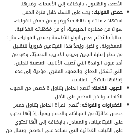
الأجعد، والهليون، بالإضافة إلى الأسماك، وغيرها.
حمض الفوليك:
يجب على النساء خلال فترة الحمل
استهلاك ما يُقارب 400 ميكروغرامٍ من حمض الفوليك،
سواءً من مصادره الطبيعية، أو من مُكمّلاته الغذائية،
وغالباً ما تُدعّم بعض أنواع الأطعمة بحمض الفوليك، مثل:
المعكرونة، والخبز، ويُعدُّ هذا الفيتامين ضرورياً للتقليل
من خطر إصابة الجنين بعيوب الأنابيب العصبيّة، وهو من
أحد عيوب الولادة التي تُصيب الأنابيب العصبية للجنين،
التي تُشكل الدماغ، والعمود الفقري، مؤدية إلى عدم
إغلاقها بالشكل المناسب.
الحبوب الكاملة:
تُنصح الحامل بتناول 6 حُصص من الحبوب
الكاملة، والخبز المدعم على الأقل.
الخضراوات والفواكه:
تُنصح المرأة الحامل بتناول خمس
حصص غذائيّة من الفواكه، والخضار يومياً، إذ إنَّها تحتوي
على الفيتامينات، والمعادن، بالإضافة إلى أنَّها تحتوي
على الألياف الغذائية التي تساعد على الهضم، وتقلل من