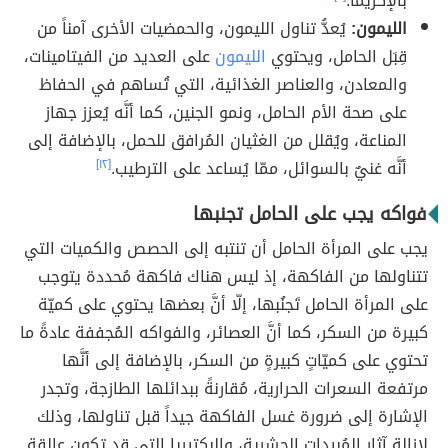
بالإكزيما.
الليمون:
يُعدُّ تناول الليمون، والحمضيات الأخرى آمناً من
قِبَل الحامل، ويحتوي
الليمون
على العديد من الفيتامينات،
والمعادن، والعناصر الغذائية، التي تُساهم في الحفاظ
على صحة الأم الحامل، ونمو الجنين، كما أنَّه يُعزز جهاز
المناعة، ويُقلل من الغثيان المُرافق للحمل، بالإضافة إلى
أنَّه غنيٌ بالسوائل، ممّا يُساعد على الترطيب.
[١٢]
فواكه يجب على الحامل تجنبها
يجب على المرأة الحامل أن تنتبه إلى الحصص والكميات التي
تتناولها من الفاكهة، إذ ليس هناك فاكهة مُحددة يتوجب
على المرأة الحامل تَجنُبها، إلّا أنَّ بعضها يحتوي على كميّة
كبيرة من السكر، كما أنَّ العصائر، والفواكه المُجففة عادةً ما
تحتوي على كميّاتٍ كبيرةٍ من السكر، بالإضافة إلى أنَّها
مرتفعة السعرات الحرارية، مُقارنةً ببدائلها الطازجة، وتجدر
الإشارة إلى ضرورة غسل الفاكهة جيداً قبل تناولها، وذلك
لإزالة آثار المُبيدات الحشرية، والبكتيريا التي قد تكون عالقة