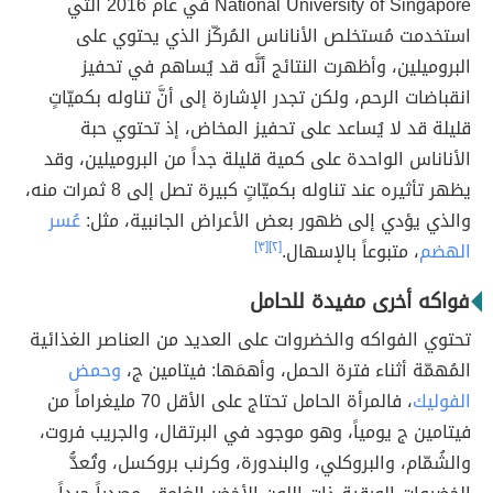
National University of Singapore في عام 2016 التي
استخدمت مُستخلص الأناناس المُركّز الذي يحتوي على
البروميلين، وأظهرت النتائج أنَّه قد يُساهم في تحفيز
انقباضات الرحم، ولكن تجدر الإشارة إلى أنَّ تناوله بكميّاتٍ
قليلة قد لا يُساعد على تحفيز المخاض، إذ تحتوي حبة
الأناناس الواحدة على كمية قليلة جداً من البروميلين، وقد
يظهر تأثيره عند تناوله بكميّاتٍ كبيرة تصل إلى 8 ثمرات منه،
والذي يؤدي إلى ظهور بعض الأعراض الجانبية، مثل:
عُسر
الهضم
، متبوعاً بالإسهال.
[٢]
[٣]
فواكه أخرى مفيدة للحامل
تحتوي الفواكه والخضروات على العديد من العناصر الغذائية
المُهمّة أثناء فترة الحمل، وأهمَها: فيتامين ج،
وحمض
الفوليك
، فالمرأة الحامل تحتاج على الأقل 70 مليغراماً من
فيتامين ج يومياً، وهو موجود في البرتقال، والجريب فروت،
والشُمّام، والبروكلي، والبندورة، وكرنب بروكسل، وتُعدُّ