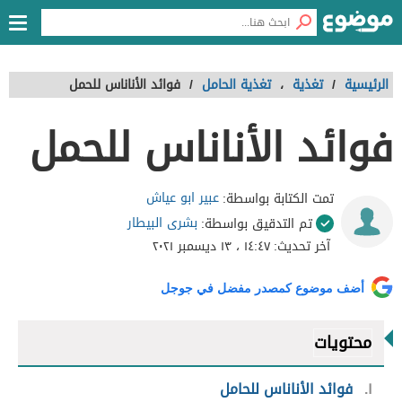
الرئيسية
/
تغذية
،
تغذية الحامل
/
فوائد الأناناس للحمل
فوائد الأناناس للحمل
عبير ابو عياش
تمت الكتابة بواسطة:
بشرى البيطار
تم التدقيق بواسطة:
آخر تحديث:
١٤:٤٧ ، ١٣ ديسمبر ٢٠٢١
أضف موضوع كمصدر مفضل في جوجل
محتويات
١
فوائد الأناناس للحامل