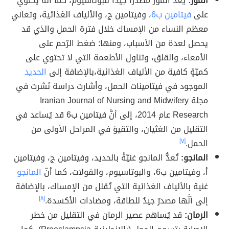
الموز:
يُعدُّ الموز مصدراً جيّداً للبوتاسيوم، كما أنّه يحتوي
على
فيتامين ب6
، وفيتامين ج، والألياف الغذائية، وتعاني
معظم النساء من الإمساك خلال فترة الحمل والذي قد
يحصل لعدة من الأسباب، ومنها: ضغط الرّحم على
الأمعاء، والقلق، وتناول الأطعمة التي لا تحتوي على
كميّةٍ كافية من الألياف الغذائية،بالإضافة إلى
الحديد
الموجود في فيتامينات الحمل، وأشارت دراسة نُشرت في
مجلة Iranian Journal of Nursing and Midwifery
Research عام 2014، إلى أنَّ فيتامين ب6 قد يُساعد في
التقليل من الغثيان، والتقيؤ في المراحل الأولى من
الحمل.
[٧]
المانجو:
تُعدُّ المانجو غنيّةً بالحديد، وفيتامين ج، وفيتامين
أ، وفيتامين ب6، والبوتاسيوم، والفولات، كما أنّ
المانجو
غنية بالألياف الغذائية التي تُقلل من الإمساك، بالإضافة
إلى أنَّها مصدرٌ جيدٌ للطاقة، ومضادات الأكسدة.
[٨]
الرمان:
قد يُساهم عصير الرمان في التقليل من خطر