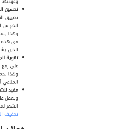
وعودتها 
تحسين الم
تضييق الأ
الدم من ا
وهذا يسا
في هذه ال
الذين يشع
تقوية الج
على رفع م
وهذا يحمي
المناعي أي
مفيد للشع
ويعمل عل
الشعر لمع
تجفيف ال