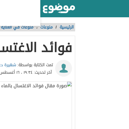
أكبر موقع عربي بالعالم
الرئيسية
/
منوعات
،
منوعات في العناية ب
فوائد الاغتسال
شهيرة دع
تمت الكتابة بواسطة:
آخر تحديث:
١٩:٣٤ ، ١٦ أغسطس ٢٠١٨