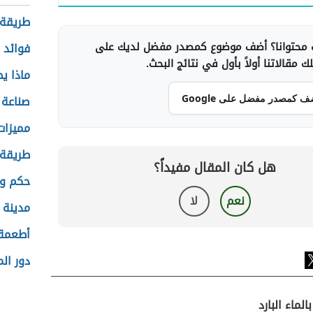
طريقة ع
محتوانا؟ أضف موضوع كمصدر مفضل لديك على
فوائد 
 مقالاتنا أولاً بأول في نتائج البحث.
ماذا ي
صناعة 
ف كمصدر مفضل على Google
مميزات
طريقة 
هل كان المقال مفيداً؟
حكم وأ
نعم
لا
مدينة 
أطعمة 
دور ال
لماء البارد