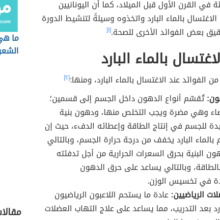
ة في القرن الأول قبل الميلاد، كما أن اليونانيين
الاغتسال بالماء البارد واتخذوه وسيلةً لتنشيط الدورة
قيق بعض الفوائد الأخرى للصحة.
[١]
ما هي 
الشعر
اغتسال بالماء البارد
ن الفوائد عند الاغتسال بالماء البارد، ومنها:
[٢]
ون:
تُقسّم أنواع الدهون داخل الجسم إلى قسمين؛
اء وهي مضرة ويجب التخلص منها، ودهون بنية
ة للجسم في إنتاج الطاقة وإعطائه الدفء، حيث إن
 بالماء البارد يخفف من درجة حرارة الجسم، وبالتالي
ون البنية بحرق السعرات الحرارية من أجل تدفئته
الطاقة، وبالتالي يساعد على حرق الدهون
ة في تخسيس الوزن.
ات الرياضيين:
عادة ما يستحم اللاعبون الرياضيون
بارد بعد التدريب، مما يساعد على علاج التهاب العضلات
مقالا