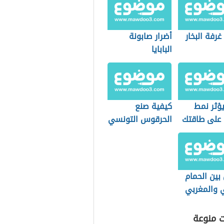
غرفة البخار
أضرار صابونة
البابايا
ؤثر نمط
كيفية صنع
 على طاقتك
الحرقوس التونسي
بية؟
بين الحمام
ي والمغربي
ت منوعة