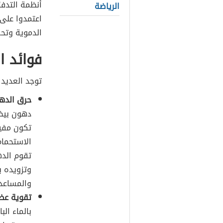
أنظمة التدفئ
الرياضة
اعتمدوا على 
الدموية وتح
فوائد ال
توجد العديد م
حرق الده
دهون بيض
تكون مفيد
الاستحمام
تقوم الده
وتزويده ب
والمساعد
تقوية عضل
بالماء ال