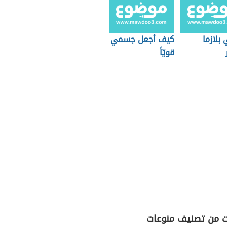
بلازما
كيف أجعل جسمي
قويّاً
ت من تصنيف منوعات