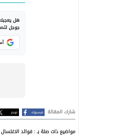
هل يعجبك 
جوجل لتصلك
أض
شارك المقالة
فيسبوك
تويتر
مواضيع ذات صلة بـ : فوائد الاغتسال با