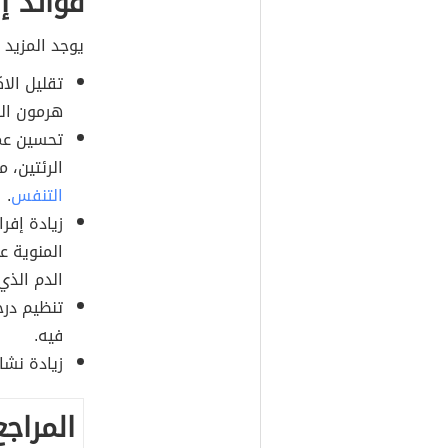
فوائد إ
يوجد المزيد م
تقليل الاك
هرمون النو
تحسين عمل
الرئتين، 
التنفس
.
زيادة إفرا
المنوية ع
الدم الذي
تنظيم درج
فيه.
زيادة نشا
المراجع