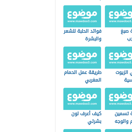
 صبغ
فوائد الحلبة للشعر
جب
والبشرة
 الزيوت
طريقة عمل الحمام
سية
المغربي
 تسمين
كيف أعرف لون
 والوجه
بشرتي