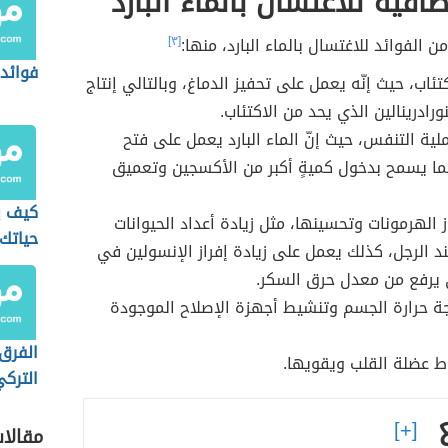
ضافية للاغتسال بالماء البارد
ن الفوائد للاغتسال بالماء البارد، منها:
[٣]
فوائد 
تئاب، حيث إنّه يعمل على تحفيز الدماغ، وبالتالي إنتاج
رادرينالين الذي يحد من الاكتئاب.
ية التنفس، حيث إنّ الماء البارد يعمل على فتح
مما يسمح بدخول كميةٍ أكبر من الأكسجين وتعميق
كيف ي
ز الهرمونات وتحسينها، مثل زيادة أعداد الحيوانات
حياتك
ند الرجل، كذلك يعمل على زيادة إفراز الإنسولين في
الإيجا
 يرفع من معدل حرق السكر.
ة حرارة الجسم وتنشيط أجهزة الإصلاح الموجودة
الفرق 
ط عضلة القلب ويقويها.
الترك
مقالا