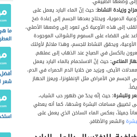
إلى وضعها الطبيعي.
زاج وزيادة النشاط:
حيث إنّ الماء البارد يعمل على
وعية الدموية، ويحتاج بعدها الجسم إلى إعادة ضخ
لقلب إلى هذه الأوعية كي تعود إلى وضعها الأصلي،
ما هي
عد على القضاء على السموم والشوائب الموجودة
العطر
أوعية، ويحقق النشاط للجسم، وهذا ملائمٌ لأولئك
رون بالكسل في الصباح عند الذهاب إلى عملهم.
هاز المناعي:
حيث إنّ الاستحمام بالماء البارد يعمل
عدلات الأيض، ويزيد من خلايا الدم الحمراء في الدم،
أفضل 
 الجسم من الأمراض مثل الإنفلونزا، ويعزز الحهاز
شعر ا
ضاً.
ر وللبشرة:
حيث إنّه يحدّ من ظهور حب الشباب،
ى تضييق مسامات البشرة وشدها، كما أنه يعطي
اناً جميلاً، بعكس الماء الساخن الذي يعمل على
استخد
بشرة
والشعر والأظافر.