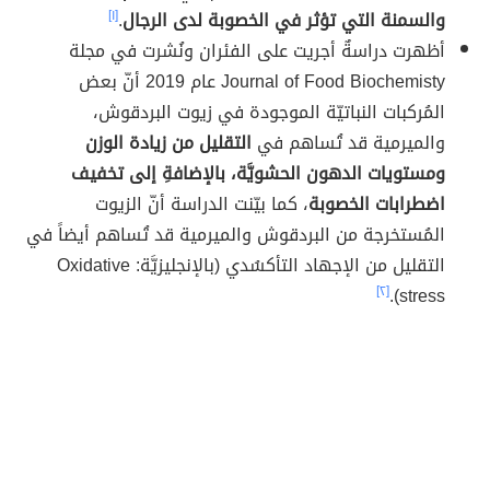
والسمنة التي تؤثر في الخصوبة لدى الرجال
.
[١]
أظهرت دراسةٌ أجريت على الفئران ونُشرت في مجلة
Journal of Food Biochemisty عام 2019 أنّ بعض
المُركبات النباتيّة الموجودة في زيوت البردقوش،
والميرمية قد تُساهم في
التقليل من زيادة الوزن
ومستويات الدهون الحشويَّة، بالإضافةِ إلى تخفيف
اضطرابات الخصوبة
، كما بيّنت الدراسة أنّ الزيوت
المُستخرجة من البردقوش والميرمية قد تُساهم أيضاً في
التقليل من الإجهاد التأكسُدي (بالإنجليزيَّة: Oxidative
[٢]
stress).