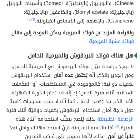
Cineole)، والبورنيول (بالإنجليزيّة: Borneol) وأسيتات البورنيل
(بالإنجليزيّة: Bornyl acetate)، والكامفين (بالإنجليزيّة:
Camphene)، بالإضافة إلى الأحماض الفينوليّة.
[٦]
[٧]
ولقراءة المزيد عن فوائد الميرمية يمكن العودة إلى مقال
فوائد عشبة الميرمية
هل هناك فوائد للبردقوش والميرمية للحامل
لا توجد دراسات تبيّن فوائد البردقوش مع الميرمية للحامل،
ومن الجدير بالذكر أنّه
يُحتمل عدم أمان
استخدام البردقوش
بكميات دوائية؛ كالموجودة في المستخلصات، أو المكملات
الغذائية أثناء فترة الحمل؛ إذ إنَّه قد يُحفز الدورة الشهريّة،
الأمر الذي قد يُهدد الحمل، كما أنّه لا توجد معلومات كافية
حول درجة أمان استخدام البردقوش بكميات دوائيّة أثناء فترة
الرضاعة الطبيعيّة
لذلك يُنصح بتجنُّب استخدامه أثناء هذه
الفترة،
[٨]
أمّا بالنسبة للميرميّة فإنّ استخدامها للحوامل يُعدّ
غالباً غير آمن
، وذلك لأنّها تحتوي على مُركب الثوجون