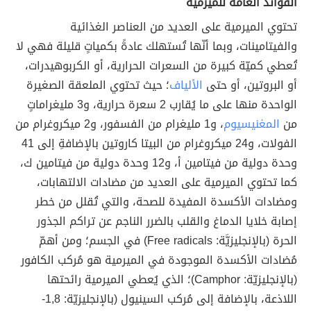
الفوائد العامة للميرمية
تحتوي الميرمية على العديد من العناصر الغذائية
والفيتامينات، وبما أنّها تُستهلك عادةً بكمياتٍ قليلة فهي لا
تُعطي كميّة كبيرة من السعرات الحرارية، أو الكربوهيدرات،
أو البروتين، أو حتى
الألياف
؛ حيث تحتوي الملعقة الصغيرة
الواحدة منها على ما يُقارب 2 سعرة حرارية، و3 مليغراماتٍ
من
المغنيسيوم
، و1 مليغرام من الفسفور، و2 ميكروغرام من
الفولات، و24 ميكروغرام من البيتا كاروتين بالإضافةِ إلى 41
وحدة دولية من فيتامين أ، و12 وحدة دولية من فيتامين ك،
كما تحتوي الميرمية على العديد من مضادات الالتهابات،
ومضادات الأكسدة المفيدة للصحة، والتي تُقلل من خطر
إصابة خلايا الدماغ والقلب بالضرر الناجم عن تراكم الجذور
الحرة (بالإنجليزيَّة: Free radicals) في الجسم؛ ومن أهمّ
مُضادات الأكسدة الموجودة في الميرمية هو مُركب الكافور
(بالإنجليزيّة: Camphor)؛ الذي يُعطي الميرمية رائحتها
اللاذعة، بالإضافة إلى مُركب السينيول (بالإنجليزيّة: 1,8-