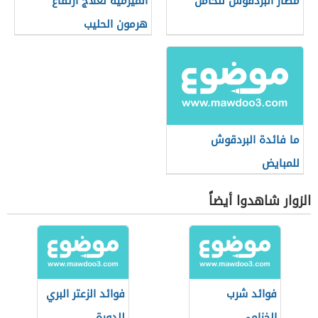
مضار البردقوش للحامل
الميرمية لعلاج ارتفاع
هرمون الحليب
ما فائدة البردقوش
للمبايض
الزوار شاهدوا أيضاً
فوائد شرب
فوائد الزعتر البري
الخزامى
للدورة