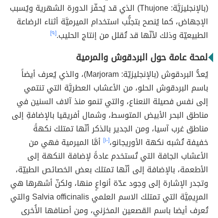
(بالإنجليزيَّة: Thujone) الذي قد يُحفّز الدورة الشهرية ويُسبب
الإجهاض، كما يُنصح بتجنُّب استخدام الميرميَّة أثناء الرضاعة
الطبيعيّة وذلك لأنّها قد تُقلل من إنتاج الحليب.
[٩]
لمحة عامة حول البردقوش والمرمية
يُعدُّ البردقوش (بالإنجليزيّة: Marjoram)، والذي يُعرف أيضاً
باسم البردقوش الحلو، من الأعشاب العطريَّة التي تنتمي
إلى نفس فصيلة النعناع، والتي تنمو منذ آلاف السنين في
مناطق البحر الأبيض المتوسط، وشمال أفريقيا بالإضافةِ إلى
مناطق غرب آسيا، ومن الجدير بالذكر أنّها تمتلك نكهةً
خفيفة تُشبه نكهة الأوريجانو،
[١٠]
أمَّا الميرمية فهي من
الأعشاب الجافة التي تُستخدم عادةً لإضافة النكهة إلى
الأطعمة، بالإضافة إلى أنّها تمتلك بعض الخصائص الطبيّة،
وتجدر الإشارة إلى وجود عدّة أنواعٍ منها، ولكنّ أشهرها هي
المرِيمِيَّة التي تمتلك الاسم العلمي Salvia officinalis والتي
تُعرف أيضا باسم القصعين المخزني، ومن أصنافها الأُخرى