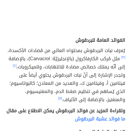
الفوائد العامة للبردقوش
يُعرَف نبات البردقوش بمحتواه العالي من مُضادات الأكسدة،
[٣]
مثل مُركب الكارفاكرول (بالإنجليزيّة: Carvacrol)، بالإضافة
إلى أنّه يمتلك خصائص مضادة للالتهابات، وللميكروبات،
[٤]
وتجدر الإشارة إلى أنّ نبات البردقوش يحتوي أيضاً على
فيتامين أ، وفيتامين ك، والعديد من المعادن؛ كالبوتاسيوم؛
الذي يُساهم في تنظيم ضغط الدم، والمغنيسيوم،
والمنغنيز، بالإضافة إلى الألياف.
[٥]
ولقراءة المزيد عن فوائد البردقوش يمكن الاطلاع على مقال
ما فوائد عشبة البردقوش