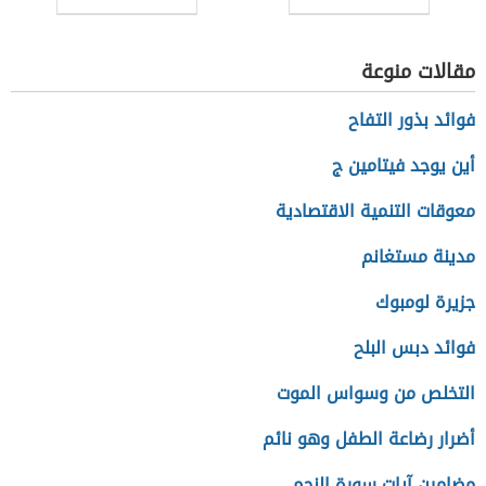
مقالات منوعة
فوائد بذور التفاح
أين يوجد فيتامين ج
معوقات التنمية الاقتصادية
مدينة مستغانم
جزيرة لومبوك
فوائد دبس البلح
التخلص من وسواس الموت
أضرار رضاعة الطفل وهو نائم
مضامين آيات سورة النجم