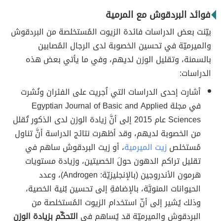
فوائد البردقوش مع المرمية
بيّنت بعض الدراسات فائدة الزيوت المُستخلصة من البردقوش
والميرميّة في تحسين الخصوبة لدى الرجال المُصابين
بالسمنة، وتقليل الوزن لديهم، وفي ما يأتي بعض هذه
الدراسات:
أشارت إحدى الدراسات التي اُجريت على الفئران ونُشرت
في مجلة Egyptian Journal of Basic and Applied
Sciences عام 2015 إلى أنَّ زيادة الوزن لدى الذكور تُقلل
من الخصوبة لديهم، وقد أظهرت نتائج الدراسة أنَّ تناول
مُستخلص
زيت الميرمية
، أو زيت البردقوش ساهم في
تقليل تراكم الدهون حولَ الخصيتين، وزيادة مستويات
هرمون الأندروجين (بالإنجليزيّة: Androgen)، وعدد
الحيوانات المنويَّة، بالإضافةِ إلى تحسين بُنية الخصية،
وذلك يُشير إلى أنّ استخدام الزيوت المُستخلصة من
البردقوش والميرميّة قد يُساهم في
التحكّم بزيادة الوزن