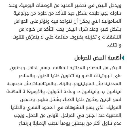
ويدخل البيض في تحضير العديد من الوصفات اليومية، وعند
تناوله يجب طبخه بشكل جيد للتأكد من خلوه من جرثومية
السامونيلا التي يمكن أن تتواجد فيه وتؤثر على الحوامل
بشكل كبير، وعند شراء البيض يجب التأكد من خلوه من
التشققات و تخزينه بظروف ملائمة حتى لا يتعرّض للتلوث
والتلف.
أهمية البيض للحوامل
البيض من المصادر الغذائية المهمة لجسم الحامل ويحتوي
على البروتينات الضرورية لتكوين خلايا الجنين، والعناصر
المعدنية مثل السيلينيوم، والزنك، والفيتامينات مثل مجموعة
فيتامين ب، وفيتامين د، ومادة الكولين، والأوميغا 3 المهمة
لنمو الجنين وتكون خلايا الدماغ بشكل سليم، وحامض
الفوليك الذي يمنع التشوهات في العمود الفقري والخلايا
العصبية عند الجنين في المراحل الأولى من الحمل، ويجب
عدم تناول أكثر من بيضتين يومياً لتجنب الإصابة بارتفاع