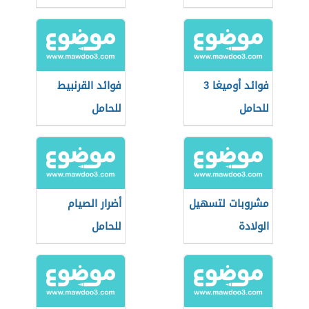
فوائد أوميغا 3
فوائد القرنبيط
للحامل
للحامل
مشروبات لتسهيل
أضرار الصيام
الولادة
للحامل