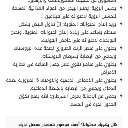
المسؤول عن تخفيف الشعوربالتعب والإرهاق.
يحسن الرؤية: يُعتبر البيض من المواد الغذائية المهمة
لتحسين الرؤية لاحتوائه على فيتامين أ.
يزيد إنتاج الحيوانات المنوية: إنّ تناول البيض بشكل
منتظم يساعد على زيادة إنتاج الحيوانات المنوية، ونضج
البويضات لاحتوائه على حامض الفوليك.
يحتوي على عنصر الزنك الضروري لصحة غدة البروستات،
ويحمي من الإصابة بسرطان البروستات.
يحتوي على عناصر تقوي عمل جهاز المناعة في محاربة
الأمراض.
يحتوي على الأحماض الدهنية والأوميغا 6 الضرورية لصحة
الدماغ، ويحمي من الإصابة بالجلطة الدماغية.
يحمي من الإصابة بمرض السرطان؛ لأنّه يمنع تكوّن
الجذور الحرة في الجسم.
هل يعجبك محتوانا؟ أضف موضوع كمصدر مفضل لديك