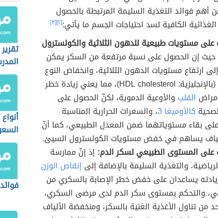
 أهم فوائد التغذية السليمة المرتبطة بالحصول
الغذائية الكافية لسد احتياجات الجسم ما يأتي:
[٢]
[٣]
على مستويات طبيعية للدهون الثلاثية والكولسترول
تقرير
حيث إن الحصول على نسبة مرتفعة من السكر يمكن
المدر
لى ارتفاع مستويات الدهون الثلاثية، وانخفاض النوع
الجيد منه (بالإنجليزية: HDL cholesterol)، مما يعني زيادة خطر
أمراض
القلب
والأوعية الدموية، لكنّ الحصول على
لصحية
كالأوميغا 3
، والسعرات الحرارية المناسبة
أنواع 
لى بقاء مستوياتهما ضمن المعدل الطبيعي، كما أنّ
السعو
ألياف يساهم في خفض مستويات الكولسترول السيئ.
 على المستوى الطبيعي لسكر الدم:
إذ إنّ ممارسة
الرياضية، والتغذية السليمة بالإضافة إلى
إنقاص الوزن
يادته يساعدان على خفض خطر الإصابة بالسكري من
فوائد 
اني، والتحكم بمستوى سكر الدم لدى مرضى السكري،
لحد من تناول الأغذية الغنية بالسكر، ومنخفضة الألياف