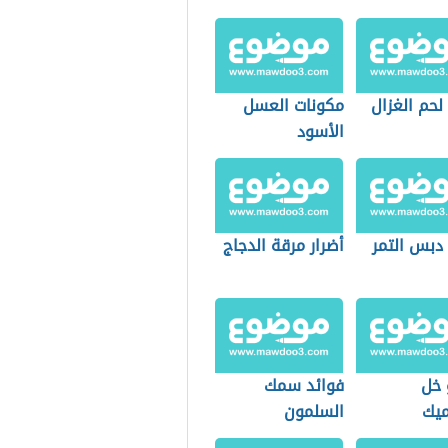
لحم الغزال
مكونات العسل
الأسود
 دبس التمر
أضرار مرقة الدجاج
 خل
فوائد سمك
ميك
السلمون