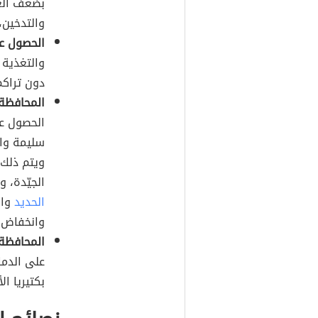
بضعف العظ
والتدخين،
الحصول ع
والتغذية 
دون تراكم
المحافظة
الحصول عل
سليمة وا
ويتم ذلك 
الجيّدة، 
الحديد
وال
وانخفاض 
المحافظة
على الدم
بكتيريا ال