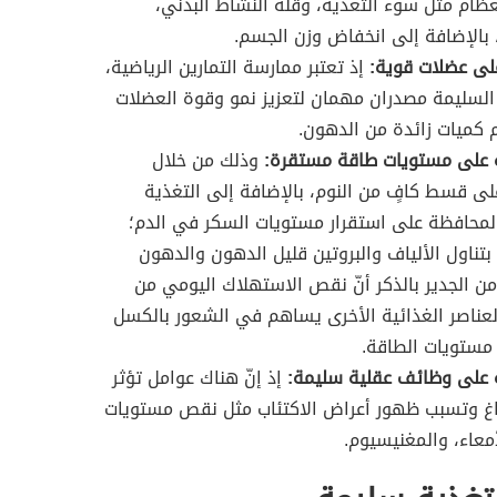
ام مثل سوء التغذية، وقلة النشاط البدني،
 بالإضافة إلى انخفاض وزن الجسم.
لى عضلات قوية:
إذ تعتبر ممارسة التمارين الرياضية،
السليمة مصدران مهمان لتعزيز نمو وقوة العضلات
 كميات زائدة من الدهون.
 على مستويات طاقة مستقرة:
وذلك من خلال
ى قسط كافٍ من النوم، بالإضافة إلى التغذية
لمحافظة على استقرار مستويات السكر في الدم؛
بتناول الألياف والبروتين قليل الدهون والدهون
ومن الجدير بالذكر أنّ نقص الاستهلاك اليومي من
عناصر الغذائية الأخرى يساهم في الشعور بالكسل
مستويات الطاقة.
 على وظائف عقلية سليمة:
إذ إنّ هناك عوامل تؤثر
اغ وتسبب ظهور أعراض الاكتئاب مثل نقص مستويات
أمعاء، والمغنيسيوم.