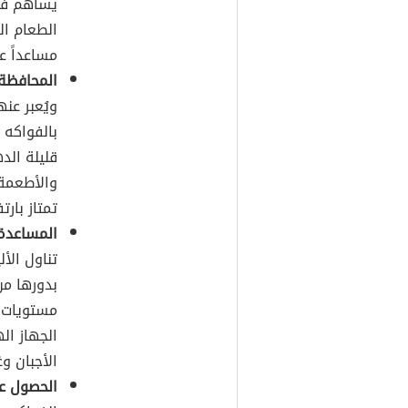
يساهم في
الطعام ال
مساعداً ع
المحافظة
بالفواكه 
قليلة الد
والأطعمة 
تمتاز بار
المساعدة
تناول الأ
بدورها من
مستويات 
الجهاز ال
الأجبان وغ
الحصول ع