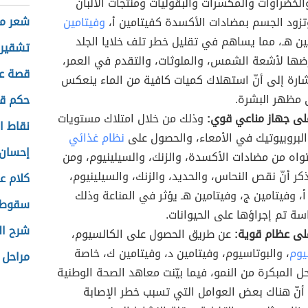
الخضراوات والمكسرات والبقوليات ومنتجات الألبان
شعر م
تزود الجسم بمضادات الأكسدة كفيتامين أ،
وفيتامين
ين هـ، مما يساهم في تقليل خطر تلف خلايا الجلد
تشقير 
ضها لأشعة الشمس، والملوثات، والتقدم في العمر،
قصة عن
شارة إلى أنّ استهلاك كميات كافية من الماء ينعكس
لى مظهر البشرة.
حكم قص
لى جهاز مناعي قوي:
وذلك من خلال امتلاك مستويات
نقاط ا
البروبيوتيك في الأمعاء، والحصول على
نظام غذائي
إحسان 
واه من مضادات الأكسدة، والزنك، والسيلينيوم، ومن
ذكر أنّ نقص النحاس، والحديد، والزنك، والسيلينيوم،
كلام ع
أ، وفيتامين ج، وفيتامين هـ يؤثر في المناعة وذلك
سقوط 
ة تم إجراؤها على الحيوانات.
شرح ال
لى عظام قوية:
عن طريق الحصول على الكالسيوم،
يوم
، والبوتاسيوم، وفيتامين د، وفيتامين ك، خاصة
مراحل 
ل المبكرة من النمو، فيما بيّنت معاهد الصحة الوطنية
 أنّ هناك بعض العوامل التي تسبب خطر الإصابة