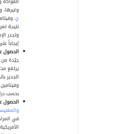
الفواكه و
وغيرها، و
ج
، وفيتام
نتيجة تعر
وتجدر الإ
إيجاباً ع
الحصول ع
جيّدة من 
يرتفع محت
الجدير بال
وفيتامين 
بحسب دراس
الحصول ع
والمغنيس
في المراح
الأمريكية