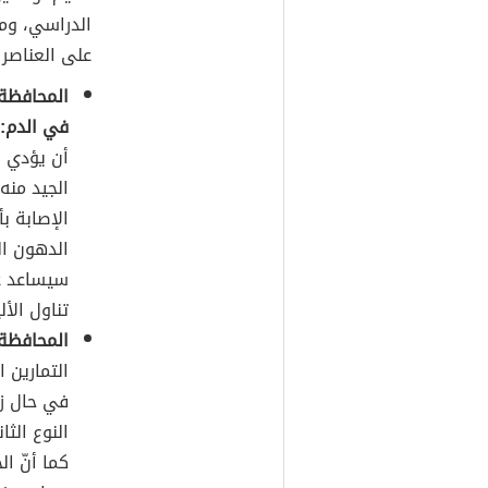
الدراسي، ومن
على العناصر 
المحافظة 
في الدم:
أن يؤدي إ
الإصابة ب
الدهون ا
سيساعد ع
تناول ال
المحافظة
التمارين 
في حال ز
النوع الث
كما أنّ ا