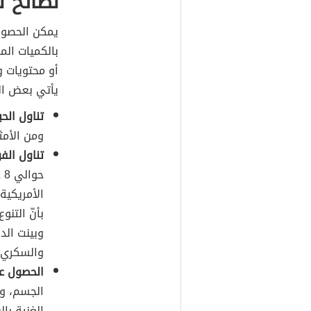
نصائح ل
يمكن الحصول
بالكميات الم
أو محتويات و
يأتي بعض ال
تناول الحب
ومن الأمث
تناول الف
ح
الأمريكية
بأنّ التن
وبينت الد
والسكري م
الحصول عل
الجسم، وم
الغنية با