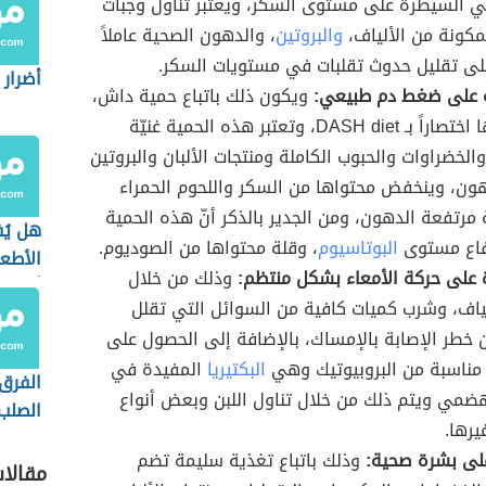
 السيطرة على مستوى السكر، ويعتبر تناول وجبات
مكونة من الألياف،
والبروتين
، والدهون الصحية عاملاً
لى تقليل حدوث تقلبات في مستويات السكر.
أضرار 
 على ضغط دم طبيعي:
ويكون ذلك باتباع حمية داش،
ويُعبر عنها اختصاراً بـ DASH diet، وتعتبر هذه الحمية غنيّة
والخضراوات والحبوب الكاملة ومنتجات الألبان والبروتين
هون، وينخفض محتواها من السكر واللحوم الحمراء
مرتفعة الدهون، ومن الجدير بالذكر أنّ هذه الحمية
هل يُ
تفاع مستوى
البوتاسيوم
، وقلة محتواها من الصوديوم.
الأطع
 على حركة الأمعاء بشكل منتظم:
وذلك من خلال
أثناء 
لياف، وشرب كميات كافية من السوائل التي تقلل
 خطر الإصابة بالإمساك، بالإضافة إلى الحصول على
مناسبة من البروبيوتيك وهي
البكتيريا
المفيدة في
الفرق 
هضمي ويتم ذلك من خلال تناول اللبن وبعض أنواع
الصلب
يرها.
الطري
لى بشرة صحية:
وذلك باتباع تغذية سليمة تضم
مقالا