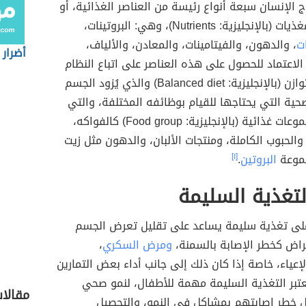
اج الإنسان سبعة أنواع رئيسة من العناصر الغذائية، أو
نجليزية: Nutrients)، وهي: البروتينات،
ت
، والدهون، والفيتامينات، والمعادن، والألياف،
أضرار 
 الاعتماد للحصول على هذه العناصر على اتباع النظام
الغذائي المتوازن (بالإنجليزية: Balanced diet) والذي يُزود الجسم
حية التي يحتاجها للقيام بوظائفه المختلفة، والتي
تشتمل 6 مجموعات غذائية (بالإنجليزية: Food group) كالفواكه،
والحبوب الكاملة، ومنتجات الألبان، والدهون مثل زيت
جموعة
البروتين
.
[١]
لتغذية السليمة
على تغذية سليمة يساعد على تقليل تعرض الجسم
مراض كخطر الإصابة بالسمنة،
ومرض السكري
،
إعياء، خاصة إذا كان ذلك إلى جانب أداء بعض التمارين
عتبر التغذية السليمة مهمة للأطفال، لنمو صحي
مقالا
ل خطر إصابتهم بمشاكل في النمو، والتحصيل