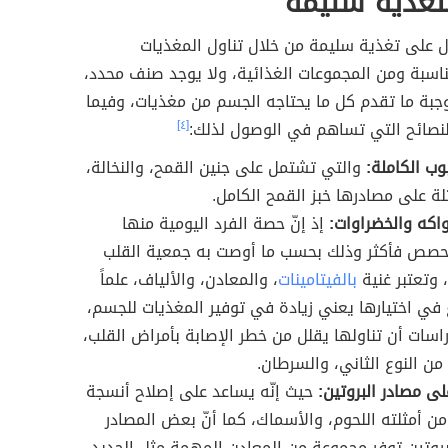
تغذية سليمة
 على تغذية سليمة من خلال تناول المغذيات
ناسبة ومن المجموعات الغذائية، ولا يوجد صنف محدد،
جبة ما تقدم كل ما يحتاجه الجسم من مغذيات، وفيما
نصائح التي تساهم في الوصول لذلك:
[٤]
وب الكاملة:
والتي تشتمل على جنين القمح، والنخالة،
لة على مصادرها خبز القمح الكامل.
واكه والخضراوات:
إذ إنّ حصة الفرد اليومية منها
والي 8 حصص فأكثر وذلك بحسب ما أوصت به جمعية القلب
، وتعتبر غنية
بالفيتامينات
، والمعادن، والألياف، علماً
وع في اختيارها يعني زيادة في توفير المغذيات للجسم،
راسات أن تناولها يقلل من خطر الإصابة بأمراض القلب،
ن النوع الثاني، والسرطان.
ى مصادر البروتين:
حيث إنّه يساعد على إصلاح أنسجة
ن أمثلته اللحوم، والأسماك، كما أنّ بعض المصادر
لبروتين توفر مجموعة من المعادن المهمة مثل الحديد،