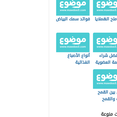
ملح الهملايا
فوائد سمك البياض
فضل شراء
أنواع الأصباغ
مة العضوية
الغذائية
التسوق؟
بين القمح
 والقمح
ت منوعة