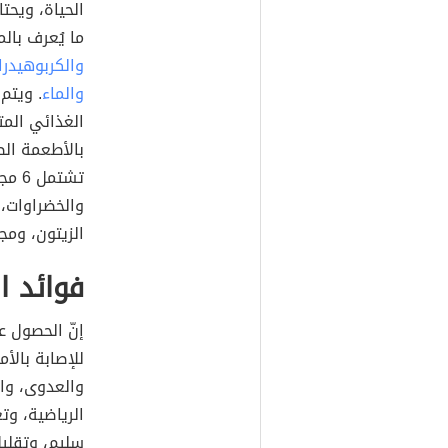
الحياة، ويحت
ما يُعرف بالمغذيات (بالإ
والكربوهيدرا
والماء
. ويتم
بالأطعمة الص
والخضراوات، 
الزيتون، وم
فوائد ا
إنّ الحصول 
للإصابة بالأ
والعدوى، وال
الرياضية، وت
سليم، وتقلي