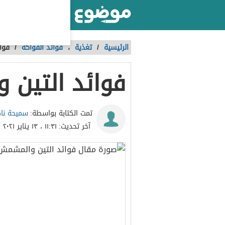
أكبر موقع عربي بالعالم
الرئيسية
/
تغذية
،
فوائد الفواكه
/
فوا
فوائد التين
سميحة نا
تمت الكتابة بواسطة:
آخر تحديث:
١١:٣١ ، ١٣ يناير ٢٠٢١