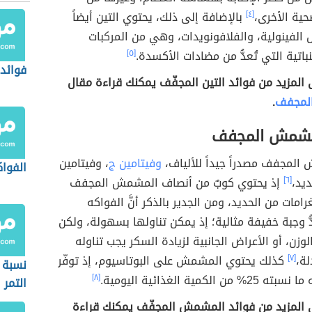
ية الأخرى،
[٤]
بالإضافة إلى ذلك، يحتوي التين أيضاً
الفينولية، والفلافونويدات، وهي من المركبات
نباتية التي تُعدُّ من مضادات الأكسدة.
[٥]
فوائد 
ى المزيد من فوائد التين المجفّف يمكنك قراءة مقال
 المجفف
.
لمشمش المجفف
ش المجفف مصدراً جيداً للألياف،
وفيتامين ج
، وفيتامين
الفوا
ديد،
[٦]
إذ يحتوي كوبٌ من أنصاف المشمش المجفف
4. مليغرامات من الحديد، ومن الجدير بالذكر أنَّ الفواكه
ُّ وجبة خفيفة مثالية؛ إذ يمكن تناولها بسهولة، ولكن
 الوزن، أو الأعراض الجانبية لزيادة السكر يجب تناوله
لة،
[٧]
كذلك يحتوي المشمش على البوتاسيوم، إذ توفّر
نسبة 
[٨]
التمر
لى المزيد من فوائد المشمش المجفّف يمكنك قراءة