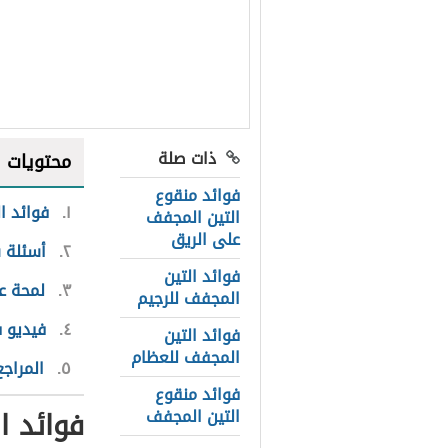
ذات صلة
محتويات
فوائد منقوع
١
فوائد 
التين المجفف
على الريق
٢
أسئلة 
فوائد التين
٣
لمحة ع
المجفف للرجيم
٤
فيديو 
فوائد التين
المجفف للعظام
٥
المراجع
فوائد منقوع
فوائد 
التين المجفف