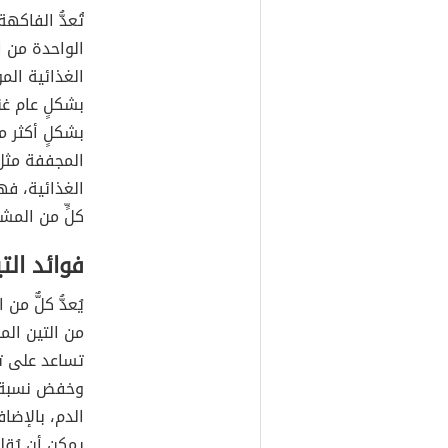
تُعدُّ الفاك
الواحدة من 
الغذائية الم
بشكلٍ عام غ
بشكلٍ أكثر مق
المجففة مثل ا
الغذائية، ف
كلٍّ من الم
فوائد الت
تساعد على ت
وخفض نسبة
الدم، بالإضاف
يمكن أن يُق