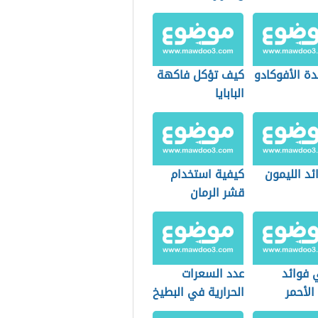
دة الأفوكادو
كيف تؤكل فاكهة
البابايا
ئد الليمون
كيفية استخدام
قشر الرمان
 فوائد
عدد السعرات
الأحمر
الحرارية في البطيخ