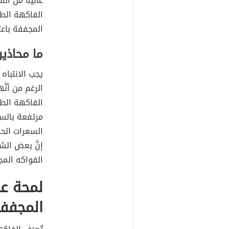
عالية من ال
الفاكهة الطا
المجففة باعت
ما محاذي
يجب الانتباه
الرغم من أنَ
الفاكهة الطاز
مرتفعة بالس
السعرات الحر
إنَّ بعض الش
الفواكه المج
لمحة ع
المجفف