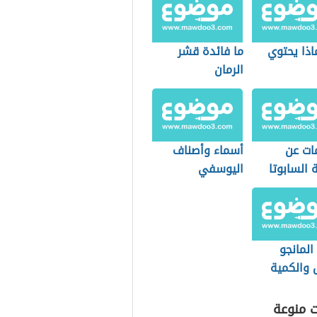
اذا يحتوي
ما فائدة قشر
الرمان
ات عن
أسماء وأصناف
 السابوتا
اليوسفي
المانجو
 والكمية
وح بها
ت منوعة