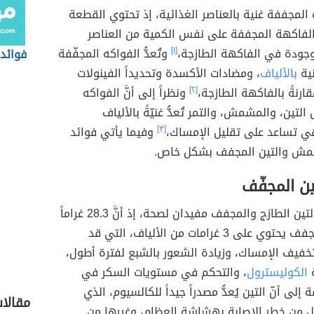
هة المجففة غنية بالعناصر الغذائية، إذ تحتوي القطعة
الفاكهة المجففة على نفس الكمية من العناصر
وجودة في الفاكهة الطازجة،
[١]
وتُعدُّ الفواكه المجفّفة
فوائد 
نية
بالألياف
، ومضادات الأكسدة وتحديداً الفينولات
ارنةً بالفاكهة الطازجة،
[٢]
ونظراً إلى أنَّ الفواكه
لتين، والمشمش، والتمر تُعدُّ غنيّةً بالألياف
هي تساعد على تقليل الإمساك،
[٣]
وفيما يأتي فوائد
شمش والتين المجفف بشكل خاص.
ين المجفّف
يُعدُّ كلٌّ من التين الطازج والمجفف مفيدان لصحة، إذ أنَّ 28.3 غراماً
من التين المجفف يحتوي على 3 غرامات من الألياف، التي قد
خفيف الإمساك، وزيادة الشعور بالشبع لفترة أطول،
الكوليسترول
، والتحكم في مستويات السكر في
ة إلى أنّ التين يُعدُّ مصدراً جيداً للكالسيوم، الذي
مقالا
لل من خطر الإصابة بهشاشة العظام، وغيرها من