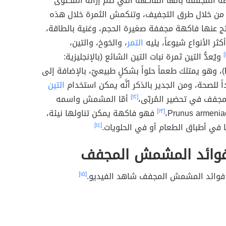
ة المجففة بأنَّها الفاكهة التي تتمّ إزالة المحتوى
 من خلال طرق التجفيف، وتنكمش الثمرة خلال هذه
تج عنها فاكهة مجففة صغيرة الحجم، وغنية بالطاقة،
 أكثر الأنواع شيوعاً، يليه
التمر
، والخوخ، والتين،
ويُعدُّ التين ثمرة نبات التين الشائع (بالإنجليزية:
Ficus carica)، وهو يمتلك طعماً حلواً بشكلٍ طبيعيّ، بالإضافة إلى
فيداً للصحة، ومن الجدير بالذكر أنَّه يمكن استخدام
التين
لمجفف في تحضير المُربّى،
[١٢]
أمّا المشمش واسمه
[١٣]
فهو فاكهة يمكن تناولها نيئة،
 في أطباق الطعام أو في الحلويات.
[١٤]
فوائد المشمش المجفف
فوائد المشمش المجفف شاهد الفيديو.
[١٥]