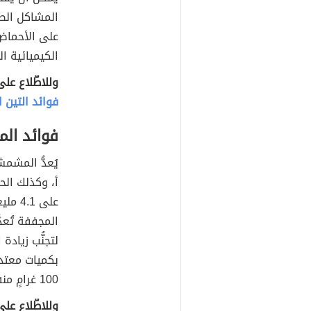
المشاكل الصح
على الأحماض 
الكيميائية ال
وللاطّلاع عل
فوائد التين
فوائد ا
يُعدُّ المشم
أ، وكذلك الح
على 1
المجففة تُعد
لتجنُّب زيادة
بكميات معتد
100 غرامٍ منه ما نسبته 25% من الكمية الغذائية اليومية.
وللاطّلاع ع