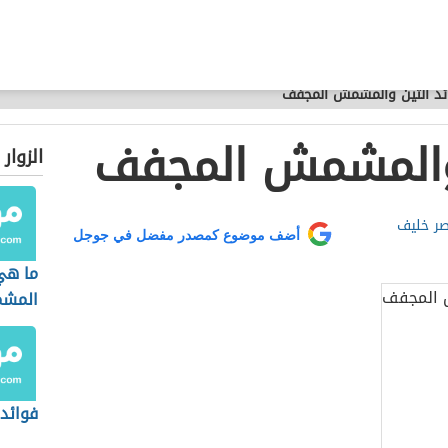
ئد التين والمشمش المجفف
 والمشمش المجفف
الزوار
صر خليف
أضف موضوع كمصدر مفضل في جوجل
ما هي
المش
فوائد 