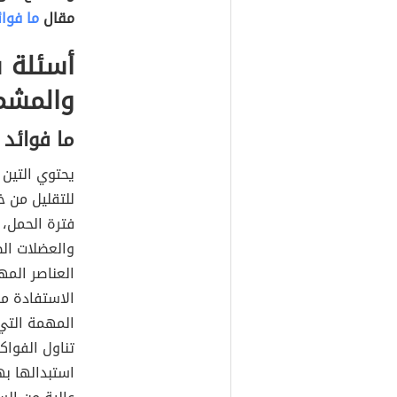
مقال
ما فوا
أسئلة ش
والمش
ما فوائد
يحتوي التين 
للتقليل من خ
فترة الحمل، ك
والعضلات ال
العناصر الم
الاستفادة من
المهمة التي
تناول الفواك
استبدالها به