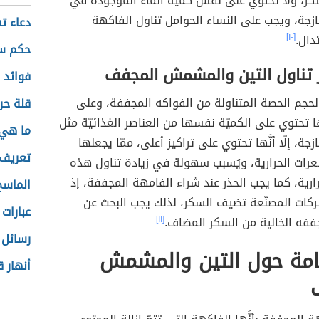
سكر، ولا تحتوي على نفس كمية الماء الموجودة في
زجة، ويجب على النساء الحوامل تناول الفاكهة
دعاء ت
دال.
[١٠]
حكم سي
ر تناول التين والمشمش المجفف
فوائد 
 لحجم الحصة المتناولة من الفواكه المجففة، وعلى
قلة حر
ّها تحتوي على الكميّة نفسها من العناصر الغذائيّة مثل
ما هي 
جة، إلّا أنَّها تحتوي على تراكيز أعلى، ممّا يجعلها
تعريف 
عرات الحرارية، ويُسبب سهولة في زيادة تناول هذه
ارية، كما يجب الحذر عند شراء الفامهة المجففة، إذ
الماسح
ركات المصنّعة تضيف السكر، لذلك يجب البحث عن
عبارات
ففه الخالية من السكر المضاف.
[١١]
رسائل 
امة حول التين والمشمش
أنهار ق