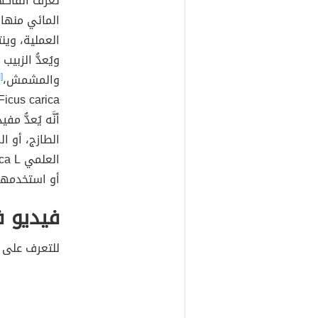
تُعرَف الفاكه
المائي منها
العملية، وين
ويُعدُّ الزبيب
والمشمش،
[١]
أنَّه يُعدُّ م
الطازج، أو ا
العلمي Prunus armeniaca L،
أو استخدمها
فيديو 
للتعرف على 