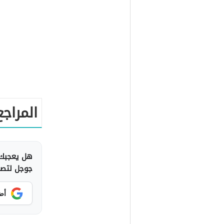
المراجع
هل يعجبك 
جوجل لتصلك
أض