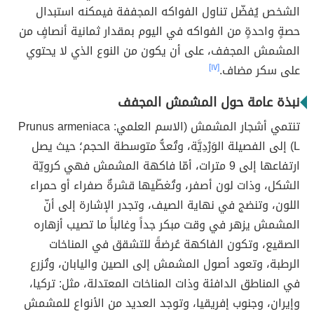
الشخص يُفضّل تناول الفواكه المجففة فيمكنه استبدال
حصةٍ واحدةٍ من الفواكه في اليوم بمقدار ثمانية أنصافٍ من
المشمش المجفف، على أن يكون من النوع الذي لا يحتوي
على سكر مضاف.
[١٧]
نبذة عامة حول المشمش المجفف
تنتمي أشجار المشمش (الاسم العلمي: Prunus armeniaca
L) إلى الفصيلة الوَرْدِيَّة، وتُعدُّ متوسطة الحجم؛ حيث يصل
ارتفاعها إلى 9 مترات، أمّا فاكهة المشمش فهي كرويّة
الشكل، وذات لون أصفر، وتُغطّيها قشرةٌ صفراء أو حمراء
اللون، وتنضج في نهاية الصيف، وتجدر الإشارة إلى أنّ
المشمش يزهر في وقت مبكر جداً وغالباً ما تصيب أزهاره
الصقيع، وتكون الفاكهة عُرضةً للتشقق في المناخات
الرطبة، وتعود أصول المشمش إلى الصين واليابان، وتُزرع
في المناطق الدافئة وذات المناخات المعتدلة، مثل: تركيا،
وإيران، وجنوب إفريقيا، وتوجد العديد من الأنواع للمشمش