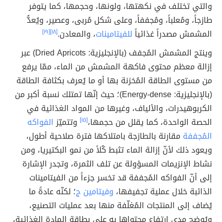
والتي تختلف في نكهتها، ولونها، وحجمها، كما يتوفر
طازجاً، ومُعلباً، ومُجففاً، وعلى شكل مُربى، وعصير، ويُعدُّ
المشمش مصدراً غذائياً
للفيتامينات
، والمعادن.
[١٨]
[١٩]
وينتج المشمش المُجفف (بالإنجليزية: Dried Apricots) عبر
إزالة معظم محتوى فاكهة المشمش من الماء، ممّا يرفع
من مستوى الطاقة المُخزنة بها أو ما يُعرف بكثافة الطاقة
(بالإنجليزية: Energy-dense)؛ حيث إنّها تمتلك نسبة أكبر من
الكربوهيدرات، والألياف، وغيرها من المواد الغذائية في
الحصة الواحدة، كما يقلل من حجمها،
[١٥]
وتتميّز
الفواكه
المُجففة
مقارنة بالطازجة بامتلاكها فترة صلاحية أطول،
ويعود ذلك لأنّ إزالة الماء تثبط كُلاً من نمو البكتيريا، ومن
نشاط الإنزيمات المسؤولة عن تلف الثمرة، وتجدر الإشارة
إلى أنّ الفواكه المُجففة قد تخسر جزءاً من الفيتامينات
الذائبة خلال عملية تجفيفها،
وفيتامين ج
؛ لكنّه عادةً ما
يُضاف إلى المنتجات المُغلّفة منها بعد عمليات التصنيع،
ويُوضح مدى ارتفاع محتواها به على بطاقة المادة الغذائية،