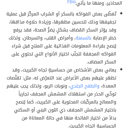
المحاذير، ومنها ما يأتي:
[١٥]
[٢]
تُغطّى بعض الفواكه بالسكر أو الشراب المركّز قبل عملية
تجفيفها وذلك لتحسين مظهرها، وزيادة حلاوة مذاقها،
وقد يؤثر السكر المُضاف بشكلٍ يَضرُّ الصحة، فقد يرفع
خطر الإصابة
بالسمنة
، وأمراض القلب، والسرطان، ولذلك
يُنصح بقراءة المعلومات الغذائية على المنتج قبل شراء
الفواكه المجففة لتجنّب اختيار الأنواع التي تحتوي على
السكر المضاف.
يعاني بعض الأشخاص من حساسيةٍ تجاه الكبريت، وقد
تظهر عليهم بعض الأعراض عند التعرّض له، مثل: تقلّصات
المعدة،
والطفح الجلدي
، ونوبات الربو، ولذلك يجب عليهم
توخّي الحذر من استهلاك المشمش المجفف تجارياً
والمعالج بالمركّبات المحتوية على الكبريت، كما يُنصح
باختيار المشمش المجفف ذي اللون البني أو السكني
بدلاً من اختيار الفاتحة منها في حالة المعاناة من
الحساسية اتجاه الكبريت.