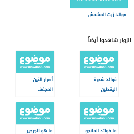
فوائد زيت المشمش
الزوار شاهدوا أيضاً
فوائد شجرة
أضرار التين
اليقطين
المجفف
ما فوائد المانجو
ما هو الجرجير