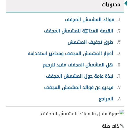
محتويات
١
فوائد المشمش المجفف
٢
القيمة الغذائيّة للمشمش المجفف
٣
طرق تجفيف المشمش
٤
أضرار المشمش المجفف ومحاذير استخدامه
٥
هل المشمش المجفف مفيد للرجيم
٦
نبذة عامة حول المشمش المجفف
٧
فيديو عن فوائد المشمش المجفف
٨
المراجع
ذات صلة