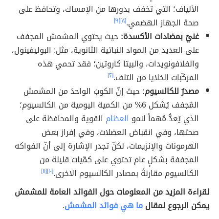
الألياف؛ التي تخفف بدورها من الإمساك، وتحافظ على
صحة الجهاز الهضمي.
[٨]
[٩]
غنيٌ بمضادات الأكسدة:
حيث يحتوي المشمش المجفف
على العديد من المواد النباتية الثانوية، مثل: البوليفينول،
والفلافونويدات، والبيتا كاروتين؛ فقد تحمي هذه
المركّبات الخلايا من التلف.
[٢]
مصدرٌ للكالسيوم:
حيث إنّ الكوبَ الواحدَ من المشمش
المُجفف يُشكل 6% من الكمية اليومية من الكالسيوم؛
الذي يُعدُّ مُهماً لنمو
العظام
القوية والمحافظة على
صحتها، وفي انقباض العضلات، وفي إفراز بعض
الهرمونات والإنزيمات، لكنّ تجدر الإشارة إلى أنّ الفواكه
المجففة بشكلٍ عام تحتوي على كمّيات قليلة من
الكالسيوم مقارنةً بمصادر الكالسيوم الاخرى.
[١٠]
[١١]
لقراءة المزيد من المعلومات حول الفوائد العامة للمشمش
يمكن الرجوع لمقال
ما هي فوائد المشمش
.