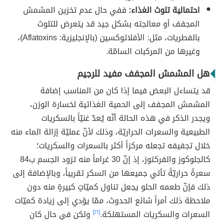
احتمالية تلوث الغذاء:
ففي حال عدم تخزين المشمش
المجفف أو معالجته بشكل جيد قد يتعرض للتلوث
بالفطريات، مثل: الأفلاتوكسين (بالإنجليزية: Aflatoxins)،
وغيرها من المركبات السامّة.
هل المشمش المجفف مفيد للرجيم
قد يتساءل البعض فيما إذا كان من المناسب إضافة
المشمش المجفف إلى الحمية الغذائية لخسارة الوزن،
ويجدر الذكر في هذه الحالة أنّه يُعدّ غنيّاً بالسكريات
الطبيعية والسعرات الحراريّة، وذلك لأنّ عمليّة إزالة الماء منه
خلال تجفيفه تجعله مركزاً أكثر بالسعرات والسكريات؛
كالجلوكوز والفركتوز، إذ إنّ 30 غراماً منه تزود الجسم ب84
سعرةً حراريّةً تأتي جميعها من السكر تقريباً، وبالإضافة إلى
ذلك فإنّ طعمه الحلو يجعل تناول كميّاتٍ كبيرةٍ منه دون
ملاحظة ذلك أمراً شائع الحدوث، ممّا يؤدي إلى زيادة كميّات
السعرات والسكريات المستهلكة.
[١٦]
ولكن في حال كان