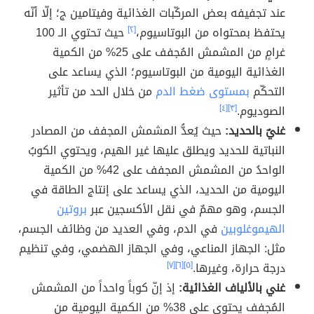
عند تجفيفه بعض المركّبات الغذائية وفيتامين ج؛ إلّا أنّه
يحتفظ بمحتواه من البوتاسيوم،
[٢]
حيث تحتوي الـ 100
غرامٍ من المشمش المُجفف على 25% من الكمية
الغذائية اليومية من البوتاسيوم؛ الذي يساعد على
التحكّم
بمستوى ضغط الدم
من خلال الحد من تأثير
الصوديوم.
[٣]
[٤]
غنيٌ بالحديد:
حيث يُعدُّ المشمش المجفف من المصادر
النباتية للحديد ويطلق عليها غير الهيم، ويحتوي الكوبُ
الواحدُ من المشمش المجفف على 42% من الكمية
اليومية من الحديد، الذي يساعد على إنتاج الطاقة في
الجسم، وهو مهمٌ في نقل الأكسجين عبر
بروتين
الهيموغلوبين
في الدم، وفي العديد من وظائف الجسم،
مثل: الجهاز المناعي، وفي الجهاز الهضمي، وفي تنظيم
درجة حرارة، وغيرها.
[٥]
[٦]
[٧]
غني بالألياف الغذائية:
إذ إنّ كوباً واحداً من المشمش
المُجفف يحتوي على 38% من الكمية اليومية من