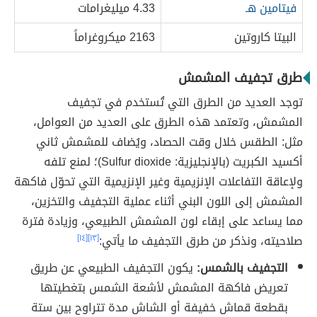
فيتامين هـ
4.33 ميليغرامات
البيتا كاروتين
2163 ميكروغراماً
طرق تجفيف المشمش
توجد العديد من الطرق التي تُستخدم في تجفيف
المشمش، وتعتمد هذه الطرق على العديد من العوامل،
مثل: الطقس خلال وقت الحصاد، ويُضاف للمشمش ثاني
أكسيد الكبريت (بالإنجليزية: Sulfur dioxide)؛ لمنع تلفه
ولإعاقة التفاعلات الإنزيمية وغير الإنزيمية التي تحوّل فاكهة
المشمش إلى اللون البني أثناء عملية التجفيف والتخزين،
مما يساعد على إبقاء لون المشمش الطبيعي، وزيادة فترة
صلاحيته، ونذكر من طرق التجفيف ما يأتي:
[١٣]
[١٤]
التجفيف بالشمس:
يكون التجفيف الطبيعي عن طريق
تعريض فاكهة المشمش لأشعة الشمس بتغطيتها
بقطعة قماش خفيفة أو الشاش مدة تتراوح بين ستة