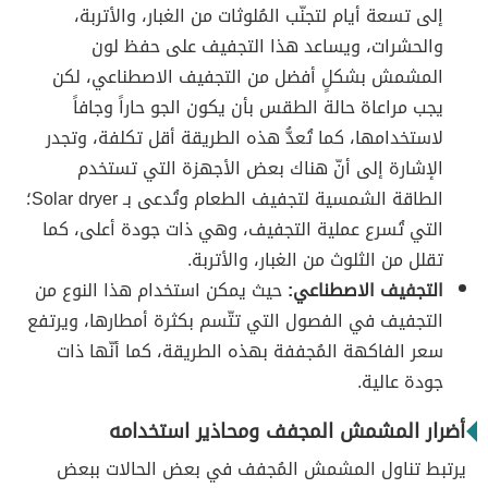
إلى تسعة أيام لتجنّب المُلوثات من الغبار، والأتربة،
والحشرات، ويساعد هذا التجفيف على حفظ لون
المشمش بشكلٍ أفضل من التجفيف الاصطناعي، لكن
يجب مراعاة حالة الطقس بأن يكون الجو حاراً وجافاً
لاستخدامها، كما تُعدُّ هذه الطريقة أقل تكلفة، وتجدر
الإشارة إلى أنّ هناك بعض الأجهزة التي تستخدم
الطاقة الشمسية لتجفيف الطعام وتُدعى بـ Solar dryer؛
التي تُسرع عملية التجفيف، وهي ذات جودة أعلى، كما
تقلل من الثلوث من الغبار، والأتربة.
التجفيف الاصطناعي:
حيث يمكن استخدام هذا النوع من
التجفيف في الفصول التي تتّسم بكثرة أمطارها، ويرتفع
سعر الفاكهة المُجففة بهذه الطريقة، كما أنّها ذات
جودة عالية.
أضرار المشمش المجفف ومحاذير استخدامه
يرتبط تناول المشمش المُجفف في بعض الحالات ببعض