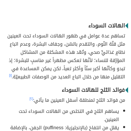
الهالات السوداء
تساهم عدة عوامل في ظهور الهالات السوداء تحت العينين
مثل قلّة النّوم، والتقدم بالسّن، وجفاف البشرة، وعدم اتباع
نظامٍ غذائيٍّ صحي، وتُعّد هذه المشكلة من المشاكل
المؤرّقة للنساء؛ لأنّها تعكس مظهراً غير مناسبٍ للبشرة؛ إذ
تبدو وكأنّها أكبر سنّاً وأكثر تعباً، لكن يمكن المساعدة في
التقليل منها من خلال اتباع العديد من الوصفات الطبيعيّة.
[١]
فوائد الثلج للهالات السوداء
من فوائد الثلج لمنطقة أسفل العينين ما يأتي:
[٢]
يساهم الثلج في التخلص من الهالات السوداء تحت
العينين.
يقلل من انتفاخ (بالإنجليزية: puffiness) الجفن، بالإضافة