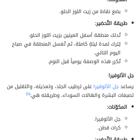
بضع نقاط من زيت اللوز الحلو.
طريقة التّحضير:
تُدلك منطقة أسفل العينين بزيت اللوز الحلو.
يُترك لمدة ليلةٍ كاملة، ثم تُغسل المنطقة في صباح
اليوم التالي.
تُكرر هذه الوصفة يومياً قبل النوم.
جل الألوفيرا
يساعد
جل الألوفيرا
على ترطيب الجلد، وتعذيته، والتقليل من
تصبغات البشرة والهالات السوداء، وطريقته هي:
[٥]
المكوّنات:
جل الألوفيرا.
كرات قطن.
طريقة التّحضير: