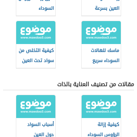
العين بسرعة
السوداء
ماسك للهالات
كيفية التخلص من
السوداء سريع
سواد تحت العين
المفعول
مقالات من تصنيف العناية بالذات
كيفية إزالة
أسباب السواد
الرؤوس السوداء
حول العين