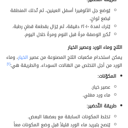
يُوضع جل الألوفيرا أسفل العينين، ثم تُدلك المنطقة
لبضع ثوانٍ.
يُترك لمدة ١٠-١٢ دقيقة، ثم يُزال بقطعة قطنٍ رطبة.
تُكرر الوصفة مرةً قبل النوم ومرةً خلال اليوم.
الثلج وماء الورد وعصير الخيار
يمكن استخدام مكعبات الثلج المصنوعة من عصير
الخيار
، وماء
الورد من أجل التخلص من الهالات السوداء. والطريقة هي:
[٢]
المكوّنات:
عصير خيار.
ماء ورد مغلي.
طريقة التّحضير:
تخلط المكونات السابقة مع بعضها البعض.
يُنصح بتبريد ماء الورد قليلاً قبل وضع المكونات معاً