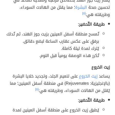
يمتاز زيت جوز الهند بخصائص مرطبة ومُغذيّة تساعد في
تحسين صحة
البشرة
؛ مما يقلل من الهالات السوداء،
وطريقته هي:
[٥]
طريقة التّحضير:
تُمسح منطقة أسفل العينين بزيت جوز الهند، ثم تُدلك
برفقٍ على عكس عقارب الساعة لبضع دقائق.
يُترك لمدة ليلة كاملة.
تُكرر هذه الوصفة يومياً قبل النوم.
زيت الخروع
يساعد
زيت الخروع
على تنعيم الجلد، وتجديد خلايا البشرة
(بالإنجليزية: Rejuvenates) في منطقة أسفل العينين؛ مما
يُقلل من الهالات السوداء، وطريقته هي:
[٥]
طريقة التّحضير:
يُطبق زيت الخروع على منطقة أسفل العينين لمدة