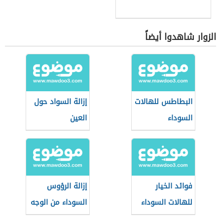
الزوار شاهدوا أيضاً
البطاطس للهالات
إزالة السواد حول
السوداء
العين
فوائد الخيار
إزالة الرؤوس
للهالات السوداء
السوداء من الوجه