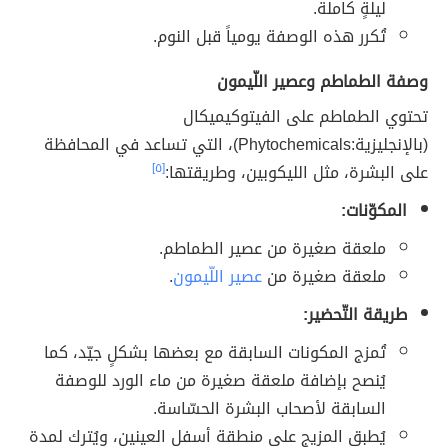
ليلةٍ كاملة.
تُكرر هذه الوصفة يومياً قبل النوم.
وصفة الطماطم وعصير اللّيمون
تحتوي الطماطم على الفيتوكيميكال
(بالإنجليزية:Phytochemicals)، التي تساعد في المحافظة
على البشرة، مثل الليكوبين، وطريقتها:
[٥]
المكوّنات:
ملعقة صغيرة من عصير الطماطم.
ملعقة صغيرة من
عصير اللّيمون
.
طريقة التّحضير:
تُمزج المكونات السابقة مع بعضها بشكلٍ جيّد، كما
يُنصح بإضافة ملعقة صغيرة من ماء الورد للوصفة
السابقة لأصحاب البشرة الحسّاسة.
يُطبق المزيج على منطقة أسفل العينين، ويُترك لمدة