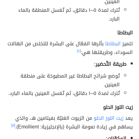
العينين.
تُترك لمدة ٥-١٠ دقائق، ثم تُغسل المنطقة بالماء
البارد.
البطاطا
تتميز
البطاطا
بأثرها الفعّال على البشرة للتخلص من الهالات
السوداء، وطريقتها هي:
[٤]
طريقة التّحضير:
تُوضع شرائح البطاطا غير المطبوخة على منطقة
العينين.
تُترك لمدة ٥-١٠ دقائق، ثم تُغسل العينين بالماء البارد.
زيت اللوز الحلو
يعد
زيت اللوز الحلو
من الزيوت الغنيّة بفيتامين هـ، والذي
يساهم في زيادة نعومة البشرة (بالإنجليزية: Emollient).
[٥]
المكوّنات: