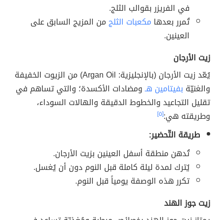
في الفريزر بقوالب الثلج.
تُمرر بعدها
مكعبات الثلج
من المزيج السابق على
العينين.
زيت الأرجان
يُعّد زيت الأرجان (بالإنجليزية: Argan Oil) من الزيوت الخفيفة
والغنيّة
بفيتامين هـ
ومضادات الأكسدة؛ والتي تساهم في
تقليل التجاعيد والخطوط الدقيقة والهالات السوداء،
وطريقته هي:
[٥]
طريقة التّحضير:
تُدهن منطقة أسفل العينين بزيت الأرجان.
يُترك لمدة ليلة كاملة قبل النوم دون أن يُغسل.
تكرر هذه الوصفة يومياً قبل النوم.
زيت جوز الهند