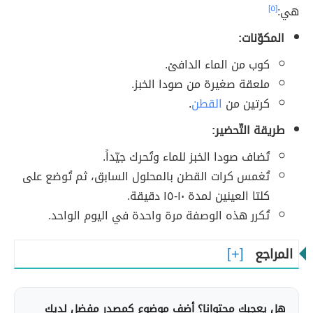
هي:
[٥]
المكوّنات:
كوب من الماء الدافئ.
ملعقة صغيرة من صودا الخبز.
كرتين من
القطن
.
طريقة التّحضير:
تُضاف صودا الخبز للماء وتُحرك جيّداً.
تُغمس كرات القطن بالمحلول السابق، ثم تُوضع على
كلتا العينين لمدة ١٠-١٥ دقيقة.
تُكرر هذه الوصفة مرة واحدة في اليوم الواحد.
المراجع
هل يعجبك محتوانا؟ أضف موضوع كمصدر مفضل لديك