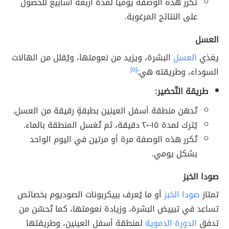
تُكرر هذه الوصفة يومياً لمدة أربعة أسابيع للحصول
على النتائج المرغوبة.
العسل
يغذي
العسل
البشرة، ويزيد من نعومتها، ويُقلل من الهالات
السوداء، وطريقته هي:
[٥]
طريقة التّحضير:
تُدهن منطقة أسفل العينين بطبقةٍ رقيقة من العسل.
يُترك لمدة ١٥-٢٠ دقيقة، ثم تُغسل المنطقة بالماء.
تُكرر هذه الوصفة مرة أو مرتين في اليوم الواحد
بشكل يومي.
صودا الخبز
تمتاز
صودا الخبر
أو ما يُعرف ببيكربونات الصوديوم بخصائص
تساعد في تبييض البشرة، وزيادة نعومتها، كما تُحسّن من
تدفق
الدورة الدموية
لمنطقة أسفل العينين، وطريقتها