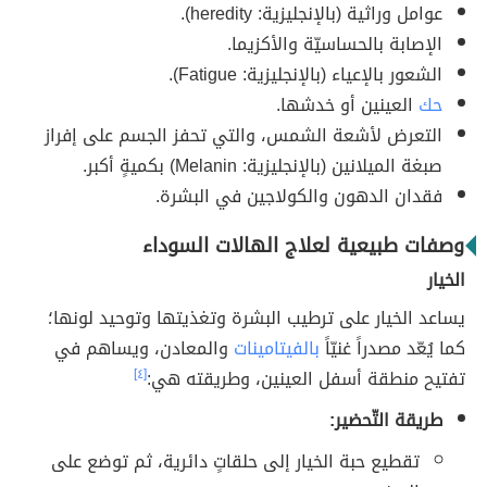
عوامل وراثية (بالإنجليزية: heredity).
الإصابة بالحساسيّة والأكزيما.
الشعور بالإعياء (بالإنجليزية: Fatigue).
حك
العينين أو خدشها.
التعرض لأشعة الشمس، والتي تحفز الجسم على إفراز
صبغة الميلانين (بالإنجليزية: Melanin) بكميةٍ أكبر.
فقدان الدهون والكولاجين في البشرة.
وصفات طبيعية لعلاج الهالات السوداء
الخيار
يساعد الخيار على ترطيب البشرة وتغذيتها وتوحيد لونها؛
كما يُعّد مصدراً غنيّاً
بالفيتامينات
والمعادن، ويساهم في
تفتيح منطقة أسفل العينين، وطريقته هي:
[٤]
طريقة التّحضير:
تقطيع حبة الخيار إلى حلقاتٍ دائرية، ثم توضع على