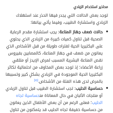
محاذير استخدام الزبادي
توجد بعض الحالات التي يجدر فيها الحذر عند استهلاك
الزبادي واستشارة الطبيب، وفيما يأتي بيانها:
حالات ضعف جهاز المناعة:
يجب استشارة مقدم الرعاية
الصحية قبل تناول كميات كبيرة من الزبادي الذي يحتوي
على البكتيريا الحية لفترات طويلة من قبل الأشخاص الذي
يعانون من ضعف في جهاز المناعة، كالمصابين بفيروس
نقص المناعة البشرية المسبب لمرض الإيدز أو متلقي
زراعة الأعضاء؛ إذ توجد بعض المخاوف من احتمالية تكاثر
البكتيريا الحية الموجودة في الزبادي بشكلٍ كبير وتسببها
بالمرض لدى هذه الفئة من الأشخاص.
[١٥]
حساسية الحليب:
تجب استشارة الطبيب قبل تناول الزبادي
أو منتجات الألبان في حال المعاناة من
حساسية تجاه
الحليب
؛ فعلى الرغم من أن بعض الأطفال الذين يعانون
من حساسية خفيفة تجاه الحليب قد يتمكنون من تناول