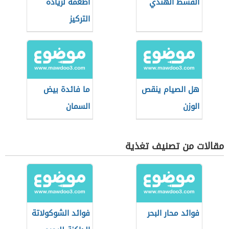
القسط الهندي
أطعمة لزيادة
التركيز
هل الصيام ينقص
ما فائدة بيض
الوزن
السمان
مقالات من تصنيف تغذية
فوائد محار البحر
فوائد الشوكولاتة