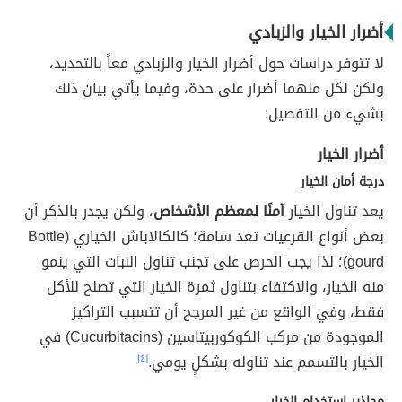
أضرار الخيار والزبادي
لا تتوفر دراسات حول أضرار الخيار والزبادي معاً بالتحديد،
ولكن لكل منهما أضرار على حدة، وفيما يأتي بيان ذلك
بشيء من التفصيل:
أضرار الخيار
درجة أمان الخيار
يعد تناول الخيار
آمنًا لمعظم الأشخاص
، ولكن يجدر بالذكر أن
بعض أنواع القرعيات تعد سامة؛ كالكالاباش الخياري (Bottle
gourd)؛ لذا يجب الحرص على تجنب تناول النبات التي ينمو
منه الخيار، والاكتفاء بتناول ثمرة الخيار التي تصلح للأكل
فقط، وفي الواقع من غير المرجح أن تتسبب التراكيز
الموجودة من مركب الكوكوربيتاسين (Cucurbitacins) في
الخيار بالتسمم عند تناوله بشكلٍ يومي.
[٤]
محاذير استخدام الخيار