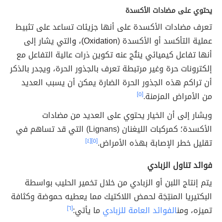
يحتوي على مضادات الأكسدة
تعرف مضادات الأكسدة على أنها جزيئات تساعد على تثبيط
عملية التأكسد أو الأكسدة (
Oxidation)، و
التي يشار إلى
أنها تفاعل كيميائي ينتُج عنه تكوين ذرات عالية التفاعل مع
إلكترونات حرة وغير مرتبطة تعرف بالجذور الحرة، ويجدر بالذكر
أن تراكم هذه الجذور الحرة الضارة يمكن أن يسبب العديد
من الأمراض المزمنة.
[٥]
ويشار إلى أن الخيار يحتوي على العديد من مضادات
الأكسدة؛ كمركبات الليغنان (Lignans) التي قد تساهم في
تقليل خطر الإصابة بهذه الأمراض.
[٥]
[٤]
فوائد تناول الزبادي
يتم إنتاج اللبن أو الزبادي من خلال تخمير الحليب بواسطة
البكتيريا المنتِجَة لحمض اللاكتيك مما يعطيه حموضة وكثافة
تميزه، ومن
الفوائد العامة للزبادي
ما يأتي:
[٦]