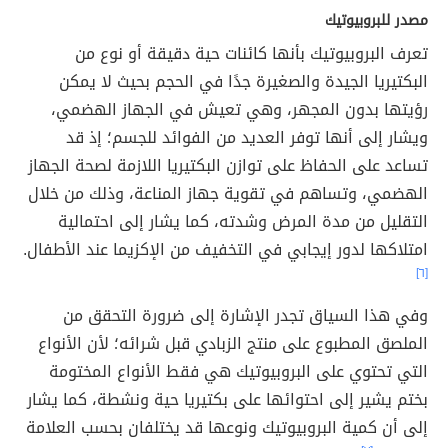
مصدر للبروبيوتيك
تعرف البروبيوتيك بأنها كائنات حية دقيقة أو نوع من
البكتيريا الجيدة والصغيرة جدًا في الحجم بحيث لا يمكن
رؤيتها بدون المجهر، وهي تعيش في الجهاز الهضمي،
ويشار إلى أنها توفر العديد من الفوائد للجسم؛ إذ قد
تساعد على الحفاظ على توازن البكتيريا اللازمة لصحة الجهاز
الهضمي، وتساهم في تقوية جهاز المناعة، وذلك من خلال
التقليل من مدة المرض وشدته، كما يشار إلى احتمالية
امتلاكها لدور إيجابي في التخفيف من الإكزيما عند الأطفال.
[٦]
وفي هذا السياق تجدر الإشارة إلى ضرورة التحقق من
الملصق المطبوع على منتج الزبادي قبل شرائه؛ لأن الأنواع
التي تحتوي على البروبيوتيك هي فقط الأنواع المختومة
بختم يشير إلى احتوائها على بكتيريا حية ونشطة، كما يشار
إلى أن كمية البروبيوتيك ونوعها قد يختلفان بحسب العلامة