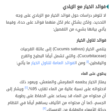
فوائد الخيار مع الزبادي
لا تتوفر دراسات حول فوائد الخيار مع الزبادي على وجه
التحديد، ولكن بشكلٍ عام لكل منهما فوائد على حدة، وفيما
يأتي بيانها بشيء من التفصيل:
فوائد تناول الخيار
ينتمي الخيار (Cucumis sativus) إلى عائلة القرعيات
(Cucurbitaceae)، والتي تشمل أيضًا البطيخ والقرع
واليقطين،
[١]
ومن ا
لفوائد العامة لتناول الخيار
ما يأتي:
يحتوي على الماء
يمتاز الخيار بطعمه المقرمش والمنعش، ويعود ذلك
لاحتوائه على نسبة عالية من الماء تقارب 95%،
[٢]
ويشار إلى
أن محتواه من الماء قد يساعد على الحفاظ على رطوبة
الجسم، كما أن محتواه من الألياف يساهم أيضًا في انتظام
حركة الأمعاء والوقاية من الإمساك.
[٣]