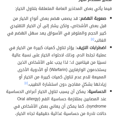
فيما يأتي بعض المحاذير العامة المتعلقة بتناول الخيار:
صعوبة الهضم:
قد يصعب هضم بعض أنواع الخيار من
قبل بعض الأشخاص، ولكن يشار إلى أن الخيار التقليدي
كبير الحجم والمتوفر في الأسواق يعد سهل الهضم في
الغالب.
[٤]
اضطرابات النزيف:
يؤثر تناول كميات كبيرة من الخيار في
عملية تجلط الدم، وذلك لاحتواء الخيار على نسبة عالية
نسبيًا من فيتامين ك؛ لذا يجب على الأشخاص الذين
يستخدمون الوارفارين
(Warfarin)
أو الأدوية الأخرى
المميعة للدم عدم تناول كميات كبيرة من الخيار أو
زيادتها بشكلٍ مفاجئ دون استشارة الطبيب.
[٤]
الحساسية:
يمكن أن يسبب تناول الخيار أعراض الحساسية
عند المصابين بمتلازمة حساسية الفم (Oral allergy
syndrome)، كما يمكن أن يعاني بعض الأشخاص في
حالات نادرة من حساسية غذائية حقيقية تجاه الخيار،