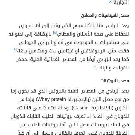
التجارية.
[٧]
مصدر للفيتامينات والمعادن
يعد الزبادي غنيًا بالكالسيوم الذي يشار إلى أنه ضروري
للحفاظ على صحة الأسنان والعظام،
[٨]
بالإضافة إلى احتوائه
على فيتامينات ب الموجودة في أنواع الزبادي الحيواني
فقط، مثل: الريبوفلافين أو فيتامين ب2، وفيتامين ب12،
[٩]
كما يعد الزبادي أيضًا من المصادر الغذائية الغنية بحمض
الفوليك والزنك.
[١٠]
مصدر للبروتينات
يعد الزبادي من المصادر الغنية بالبروتين الذي قد يكون إما
من نوع مصل اللبن (بالإنجليزية: Whey protein)‏ وإما من
الكازين (بالإنجليزية: Casein)، وذلك اعتمادًا على قابليته
للذوبان في الماء؛ إذ تعرف بروتينات الحليب القابلة للذوبان
في الماء ببروتينات مصل اللبن، أما بروتينات الحليب غير
القابلة للذوبان فهي تعرف بالكازين، ويشار إلى أن كلاً