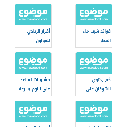
فوائد شرب ماء
أضرار الزبادي
المطر
للقولون
كم يحتوي
مشروبات تساعد
الشوفان على
على النوم بسرعة
بروتين