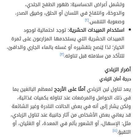
وتشمل أعراض الحساسية: ظهور الطفح الجلدي،
والدوخة، وانتفاخ في اللسان أو الحلق، وضيق الصدر،
وصعوبة التنفس.
[٢]
استخدام المبيدات الحشرية:
توجد احتمالية لوجود
المبيدات الحشرية التي يستخدمها المزارعون على ثمرة
الخيار؛ لذا يُنصح بتقشيره أو غسله بالماء الجاري والدافئ،
للتأكد من سلامته قبل تناوله.
[٣]
أضرار الزبادي
درجة أمان الزبادي
يعد تناول لبن الزبادي
آمنًا على الأرجح
لمعظم البالغين بما
في ذلك الحوامل والمرضعات عند تناوله بكميات غذائية،
ولكن يشار إلى أنه في بعض الحالات النادرة وغير الشائعة
قد يعاني بعض الأشخاص من آثار جانبية عند تناول الزبادي،
مثل: الإسهال، أو الشعور بألم في المعدة، أو الغثيان، أو
التقيؤ.
[١٤]