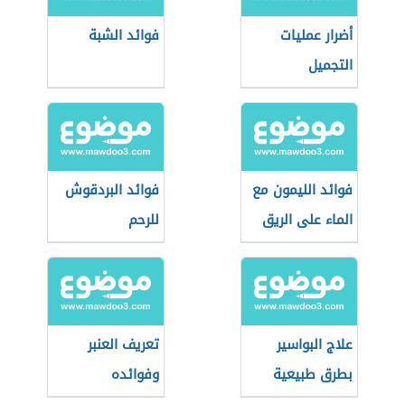
أضرار عمليات
فوائد الشبة
التجميل
فوائد الليمون مع
فوائد البردقوش
الماء على الريق
للرحم
علاج البواسير
تعريف العنبر
بطرق طبيعية
وفوائده