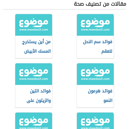
مقالات من تصنيف صحة
فوائد سم النحل
من أين يستخرج
للعقم
المسك الأبيض
فوائد هرمون
فوائد التين
النمو
والزيتون على
الريق