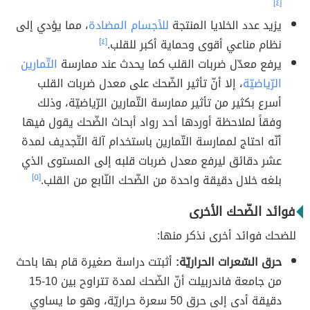
[٤]
يزيد عدد الخلايا المنتجة
للأجسام المضادة
، مما يؤدي إلى
نظام مناعي أقوى وحماية أكبر للقلب.
[٤]
يرفع معدّل ضربات القلب كما يحدث عند ممارسة
التّمارين
الرّياضيّة
، إلا أنّ تأثير الضّحك على معدل ضربات القلب
أسرع بكثير من تأثير ممارسة التّمارين الرّياضيّة، وذلك
وفقاََ لملاحظة أوردها أحد رواد أبحاث الضّحك يقول فيها
أنّه احتاج لممارسة التّمارين باستخدام آلة التّجديف لمدة
عشر دقائق ليرفع معدل ضربات قلبه إلى المستوى الذي
بلغه خلال دقيقة واحدة من الضّحك النّابع من القلب.
[٥]
فوائد الضّحك الأخرى
للضحك فوائد أخرى نذكر منها:
حرق السّعرات الحراريّة:
أثبتت دراسة صغيرة قام بها باحث
من جامعة فاندربيلت أنّ الضّحك لمدة تتراوح بين 10-15
دقيقة أدى إلى حرق 50 سعرة حراريّة، وهو ما يساوي