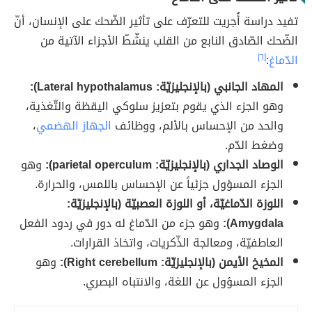
تفيد دراسة أُجريت للتعرّف على تأثير الضّحك على الإنسان، أنّ
الضّحك الصّادق النابع من القلب ينشّطّ الأجزاء الآتية من
الدّماغ
:
[٦]
المهاد الجانبي (بالإنجليزيّة: Lateral hypothalamus):
وهو الجزء الذي يقوم بتعزيز سلوكي اليقظة والتّغذية،
والحد من الإحساس بالألم، ووظائف
الجهاز الهضمي
،
وضغط الدّم.
الوصاد الجداري (بالإنجليزيّة: parietal operculum):
وهو
الجزء المسؤول جزئياََ عن الإحساس باللمس، والحرارة.
اللوزة الدّماغيّة، أو اللوزة العصبيّة (بالإنجليزيّة:
Amygdala):
وهو جزء من الدّماغ له دور في ردود الفعل
العاطفيّة، ومعالجة الذّكريات، واتخاذ القرارات.
المخيخ الأيمن (بالإنجليزيّة: Right cerebellum):
وهو
الجزء المسؤول عن اللغة، والانتباه البصري.