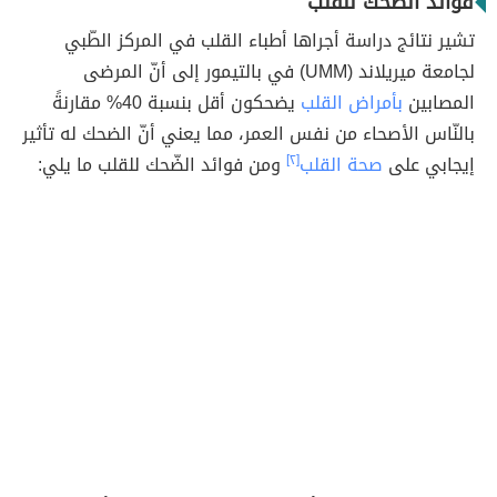
فوائد الضحك للقلب
تشير نتائج دراسة أجراها أطباء القلب في المركز الطّبي
لجامعة ميريلاند (UMM) في بالتيمور إلى أنّ المرضى
المصابين
بأمراض القلب
يضحكون أقل بنسبة 40% مقارنةً
بالنّاس الأصحاء من نفس العمر، مما يعني أنّ الضحك له تأثير
إيجابي على
صحة القلب
[٢]
ومن فوائد الضّحك للقلب ما يلي: