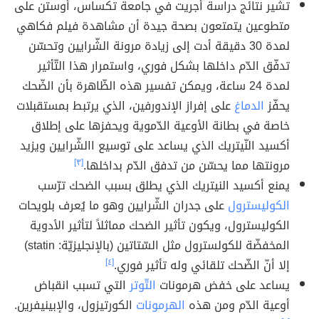
تشير نتائج دراسة أجريت في جامعة تكساس، أوستن على
متطوعين يتمتعون بصحة جيدة أن مشاهدة فيلم فكاهي
لمدة 30 دقيقة أدت إلى زيادة مرونة الشّرايين وتحسّن
تدفّق الدّم داخلها بشكل فوري، واستمرار هذا التّأثير
لمدة 24 ساعة، ويمكن تفسير هذه الظّاهرة بأن الضّحك
يحفّز
الدماغ
على إفراز الإندورفين، الذي يرتبط بمستقبلات
خاصة في بطانة الأوعية الدّموية ويحفزها على إطلاق
أكسيد النّيتريك الذي يساعد على توسيع االشّرايين ويزيد
مرونتها مما يحسّن من تدفق الدّم بداخلها.
[٣]
يمنع أكسيد النيتريك الذي يطلق بسبب الضحك ترّسب
الكوليسترول
على جدران الشّرايين وهو ما يُعرف بلويحات
الكوليسترول، ويكون تأثير الضحك مماثلاََ لتأثير الأدوية
المخفضّة للكولسترول مثل السّتاتين (بالإنجليزيّة: statin)
إلا أنّ الضّحك تلقائي وله تأثير فوري.
[٤]
يساعد على خفض هرمونات
التّوتر
التي تسبب انقباض
أوعية الدّم ومن هذه
الهرمونات
الكورتيزول، والإبينيفرين.