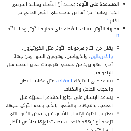
المساعدة على النّوم:
يُعتقد أنّ الضّحك يساعد المرضى
الذين يعانون من أمراض مزمنة على النّوم الخالي من
الألم.
[٥]
محاربة التّوتر:
يساعد الضّحك على محاربة التّوتر وذلك لأنّه:
[١]
يقلل من إنتاج هرمونات التّوتر مثل الكورتيزول،
والأدرينالين
، والدّوبامين، وهرمون النّمو، ومن جهة
أخرى فهو يزيد من مستوى هرمونات تعزيز الصّحة مثل
الإندورفين.
يساعد على استرخاء
العضلات
مثل عضلات البطن،
والحجاب الحاجز، والأكتاف.
يساعد الإنسان على تجاوز المشاعر السّلبيّة مثل
الغضب، والإجهاد، والشّعور بالذّنب وعدم التّركيز عليها.
يغيّر من نظرة الإنسان للأمور، فيرى بعض الأمور التي
تزعجه أو ترهقه كتحديات يجب تجاوزها بدلاََ من النّظر
إليها كتهديد