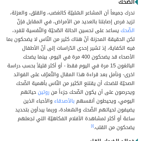
الضّحك
ندرك جميعاََ أن المشاعر السّلبيّة كالغضب، والقلق، والعزلة،
تزيد فرص إصابتنا بالعديد من الأمراض، في المقابل فإنّ
الضّحك
يساعد على تحسين الحالة الصّحيّة والنّفسية للفرد،
لكن الحقيقة المحزنة أنّ هناك كثير من النّاس لا يضحكون بما
فيه الكفاية، إذ تشير إحدى الدّراسات إلى أنّ الأطفال
الأصحاء قد يضحكون 400 مرة في اليوم، بينما يضحك
البالغون 15 مرة في اليوم فقط - أو أكثر قليلاََ بحسب دراسة
اخرى- ونأمل بعد قراءة هذا المقال والتّعرّف على الفوائد
الصحيّة للضحك أن يقتنع الكثير من النّاس بأهمية الضّحك
ويحرصون على أن يكون الضّحك جزءاََ من
روتين
حياتهم
اليومي، ويحيطون أنفسهم
بالأصدقاء
والأحباء الذين
يضيفون لحياتهم الضّحك والسّعادة، وربما يبدأون بتحديد
ساعة أو أكثر لمشاهدة الأفلام الفكاهيّة التي تجعلهم
يضحكون من القلب.
[١]