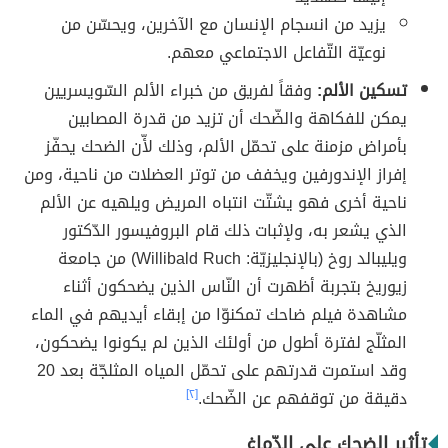
يزيد من انسجام الإنسان مع الآخرين، ويحسّن من
نوعيّة التّفاعل الاجتماعي معهم.
تسكين الألم:
وفقاََ لفريق من خبراء الألم السّويسريين
يمكن للفكاهة والضّحك أن تزيد من قدرة المصابين
بأمراض مزمنة على تحمّل الألم، وذلك لأّن الضحك يحفّز
إفراز الإندورفين ويخفف من توتر العضلات من ناحية، ومن
ناحية أخرى فهو يشتّت انتباه المريض ويلهيه عن الألم
الذي يشعر به، ولإثبات ذلك قام البروفيسور الدّكتور
ويليبالد روخ (بالإنجليزيّة: Willibald Ruch) من جامعة
زيوريخ بتجربة أظهرت أن النّاس الذين يضحكون أثناء
مشاهدة فيلم ضاحك تمكنوّا من إبقاء أيديهم في الماء
المثلّج لفترة أطول من أولئك الذين لم يكونوا يضحكون،
وقد استمرت قدرتهم على تحمّل المياه المثلجّة بعد 20
دقيقة من توقفهم عن الضّحك.
[٢]
تأثير الضحك على الدّماغ