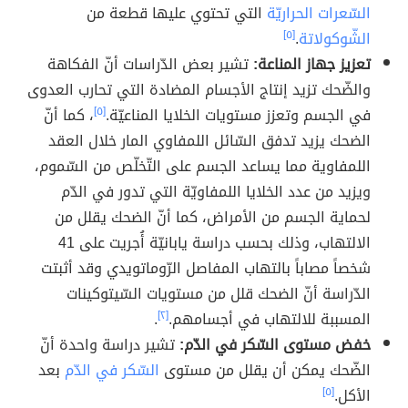
السّعرات الحراريّة
التي تحتوي عليها قطعة من
الشّوكولاتة
.
[٥]
تعزيز جهاز المناعة:
تشير بعض الدّراسات أنّ الفكاهة
والضّحك تزيد إنتاج الأجسام المضادة التي تحارب العدوى
في الجسم وتعزز مستويات الخلايا المناعيّة.
[٥]
، كما أنّ
الضحك يزيد تدفق السّائل اللمفاوي المار خلال العقد
اللمفاوية مما يساعد الجسم على التّخلّص من السّموم،
ويزيد من عدد الخلايا اللمفاويّة التي تدور في الدّم
لحماية الجسم من الأمراض، كما أنّ الضحك يقلل من
الالتهاب، وذلك بحسب دراسة يابانيّة أُجريت على 41
شخصاً مصاباََ بالتهاب المفاصل الرّوماتويدي وقد أثبتت
الدّراسة أنّ الضحك قلل من مستويات السّيتوكينات
المسببة للالتهاب في أجسامهم.
[٢]
.
خفض مستوى السّكر في الدّم:
تشير دراسة واحدة أنّ
الضّحك يمكن أن يقلل من مستوى
السّكر في الدّم
بعد
الأكل.
[٥]