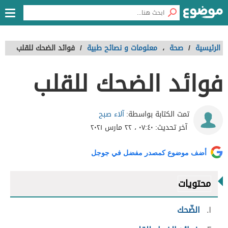
الرئيسية
/
صحة
،
معلومات و نصائح طبية
/
فوائد الضحك للقلب
فوائد الضحك للقلب
آلاء صبح
تمت الكتابة بواسطة:
آخر تحديث:
٠٧:٤٠ ، ٢٢ مارس ٢٠٢١
أضف موضوع كمصدر مفضل في جوجل
محتويات
١
الضّحك