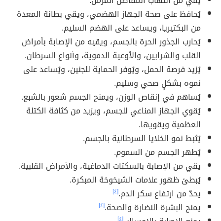
يقي من التهاب المفاصل المزمن.
يُحافظ على صحة الجهاز الهضمي، ويقي بطانة المعدة
من البكتيريا، ويساعد على الهضم السليم.
يُحارب الجذور الحرة بالجسم، ويقيه من الإصابة بأمراض
القلب والشرايين، والأوعية الدموية، وأنواع السرطان.
يُزيد فرصة الحمل، ويُوفر الحماية للجنين، ويُساعد على
نموه بشكلٍ صحي وسليم.
يُساهم في إنقاص الوزن، ويمنح الجسم شعور بالشبع.
يُقوي الجهاز المناعي للجسم، ويزيد من كثافة الكتلة
العظمية ويقويها.
يُثبط نمو الخلايا السرطانية بالجسم.
يُطهر الجسم من السموم.
يقي من الإصابة بالسكتات الدماغية، والأمراض القلبية.
يُبطئ ظهور علامات الشيخوخة المبكرة.
يحدّ من ارتفاع سكر الدم.
[٤]
يمنح البشرة النضارة والصحة.
[٤]
[٤]