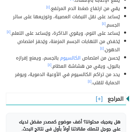
يمنع الإصابة بالإمساك.
يقي من ارتفاع ضغط الدم المرتفع.
[٤]
يُساعد على نقل النبضات العصبية، وتوزيعها على سائر
الجسم.
[٤]
يُساعد على النوم، ويقوي الذاكرة، ويُساعد على التعلم.
[٤]
يُخفض من التهابات الجسم المزمنة، ويُحفز امتصاص
الدهون.
[٤]
يُحسن من امتصاص
الكالسيوم
بالجسم، ويمنع إفرازه
بالبول، ويقي من هشاشة العظام.
[٤]
يحد من تراكم الكالسيوم في الأوعية الدموية، ويوفر
الحماية للقلب.
[٤]
المراجع
هل يعجبك محتوانا؟ أضف موضوع كمصدر مفضل لديك
على جوجل لتصلك مقالاتنا أولاً بأول في نتائج البحث.