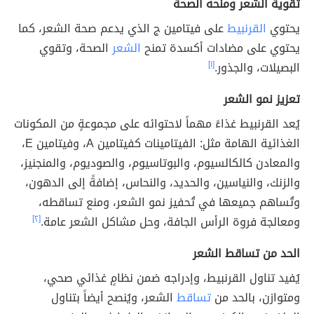
تقوية الشعر ومنحه الصحة
يحتوي
القرنبيط
على فيتامين ج الذي يدعم صحة الشعر، كما
يحتوي على مضادات أكسدة تمنح
الشعر
الصحة، وتقوي
البصيلات، والجذور.
[١]
تعزيز نمو الشعر
يُعد القرنبيط غذاءً مهماً لاحتوائه على مجموعةٍ من المكونات
الغذائية الهامة مثل: الفيتامينات كفيتامين A، وفيتامين E،
والمعادن كالكالسيوم، والبوتاسيوم، والصوديوم، والمنجنيز،
والزنك، والنياسين، والحديد، والنحاس، إضافةً إلى الدهون،
وتُساهم جميعها في تُحفيز نمو الشعر، ومنع تساقطه،
ومعالجة فروة الرأس الجافة، وحل مشاكل الشعر عامة.
[٢]
الحد من تساقط الشعر
يُفيد تناول القرنبيط، وإدراجه ضمن نظامٍ غذائي صحي،
ومتوازن، بالحد من
تساقط
الشعر، ويُنصح أيضاً بتناول