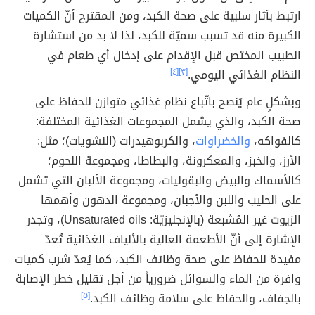
ارتبط بآثار سلبية على صحة الكبد، ومن المقترح أنّ الكميات
الكبيرة منه قد تسبب سميّة للكبد، لذا لا بد من استشارة
الطبيب المختص قبل الإقدام على إدخال أي طعام في
النظام الغذائي اليومي.
[٣]
[٤]
وبشكلٍ عام يُنصح باتّباع نظام غذائي متوازن للحفاظ على
صحة الكبد، والذي يشمل المجموعات الغذائية المختلفة:
كالفواكه،
والخضراوات
، والكربوهيدرات (النشويات)؛ مثل:
الأرز، والخبز، والمعكرونة، والبطاطا، ومجموعة اللحوم؛
كالأسماك والبيض والبقوليات، ومجموعة الألبان التي تشمل
على الحليب واللبن والأجبان، ومجموعة الدهون وأهمها
الزيوت غير المُشبعة (بالإنجليزيّة: Unsaturated oils)، وتجدر
الإشارة إلى أنّ الأطعمة العالية بالألياف الغذائية تُعدّ
مفيدة للحفاظ على صحة وظائف الكبد، كما يُعدّ شرب كميات
وافرة من الماء والسوائل ضرورياً من أجل تقليل خطر الإصابة
بالجفاف، والحفاظ على سلامة وظائف الكبد.
[٥]