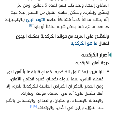
المغليّ إليها، وبعد ذلك يُنقع لمدة 5 دقائق، ومن ثمّ
يُصفّى ويُشرب، ويمكن إضافة القليل من السكر إليه؛ حيث
إنّه يمتلك مذاقاً لاذعاً مُشابهاً لطعم
التوت البريّ
(بالإنجليزيّة:
Cranberries)، كما يمكن شُربه ساخناً أو بارداً.
[١]
وللاطّلاع على المزيد من فوائد الكركدية يمكنك الرجوع
لمقال
ما هو الكركديه
أضرار الكركديه
درجة أمان الكركديه
للبالغين
: يُعدّ تناول الكركديه بكمياتٍ قليلة
غالباً آمن
لدى
مُعظم الناس، بينما تناوله بكمياتٍ كبيرة
مُحتمل الأمان
،
ومن الجدير بالذكر أن الأعراض الجانبية للكركدية نادرة، إلا
أنها تشمل على: ألم في المعدة مؤقت، وغازات،
والإصابة بالإمساك، والغثيان، والصداع، والإحساس بالألم
عند التبوّل، ورنين في الأذن، والإرتجاف.
[٩]
[١٠]