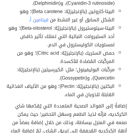
(Cyanidin-3 rutinoside)، و(Delphinidin).
البيتا-كاروتين (بالإنجليزيّة: Beta carotene)؛ وهو
الشكل السابق أو غير النشط من
فيتامين أ
.
البيتا-سيتوستيرول (بالإنجليزيّة: Beta-sitosterol)؛ وهو
أحد الستيرولات النباتية التي تمتلك تأثير خافض
لمستويات الكوليسترول في الدم.
حمض الستريك (بالإنجليزيّة: Citric acid)؛ وهو من
المركّبات المُضادة للأكسدة.
مركّبات البوليفينول؛ مثل: الكيرسيتين (بالإنجليزيّة:
Quercetin)، و(Gossypetin).
البكتين (بالإنجليزيّة: Pectin)؛ وهو من الألياف الغذائية
القابلة للذوبان في الماء.
إضافةً إلى الفوائد الصحية المتعددة التي يُقدّمها شاي
الكركديه، فإنّه لذيذ الطعم وسهل التحضير؛ حيث يمكن
صنعه في المنزل ببساطة، وذلك من خلال إضافة بعضاً من
أزهار الكركديه المُجففة إلى إبريق الشاي، ثمّ إضافة الماء