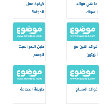
ما هي فوائد
كيفية عمل
السواك
الحجامة
فوائد التين مع
طين البحر الميت
الزيتون
للجسم
فوائد المساج
طريقة الحجامة