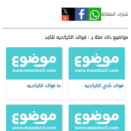
شارك المقالة
مواضيع ذات صلة بـ : فوائد الكركديه للكبد
فوائد شاي الكركديه
ما فوائد الكركديه