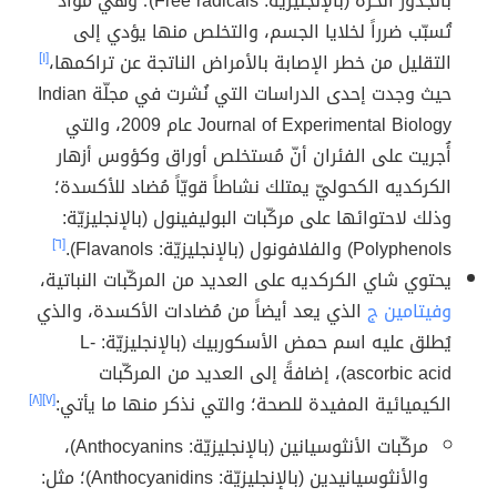
بالجذور الحرّة (بالإنجليزيّة: Free radicals)؛ وهي مواد
تُسبّب ضرراً لخلايا الجسم، والتخلص منها يؤدي إلى
التقليل من خطر الإصابة بالأمراض الناتجة عن تراكمها،
[١]
حيث وجدت إحدى الدراسات التي نُشرت في مجلّة Indian
Journal of Experimental Biology عام 2009، والتي
أُجريت على الفئران أنّ مُستخلص أوراق وكؤوس أزهار
الكركديه الكحوليّ يمتلك نشاطاً قويّاً مُضاد للأكسدة؛
وذلك لاحتوائها على مركّبات البوليفينول (بالإنجليزيّة:
Polyphenols) والفلافونول (بالإنجليزيّة: Flavanols).
[٦]
يحتوي شاي الكركديه على العديد من المركّبات النباتية،
وفيتامين ج
الذي يعد أيضاً من مُضادات الأكسدة، والذي
يُطلق عليه اسم حمض الأسكوربيك (بالإنجليزيّة: L-
ascorbic acid)، إضافةً إلى العديد من المركّبات
الكيميائية المفيدة للصحة؛ والتي نذكر منها ما يأتي:
[٧]
[٨]
مركّبات الأنثوسيانين (بالإنجليزيّة: Anthocyanins)،
والأنثوسيانيدين (بالإنجليزيّة: Anthocyanidins)؛ مثل: