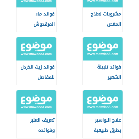
مشروبات لعلاج
فوائد ماء
المغص
المرقدوش
فوائد تلبينة
فوائد زيت الخردل
الشعير
للمفاصل
علاج البواسير
تعريف العنبر
بطرق طبيعية
وفوائده