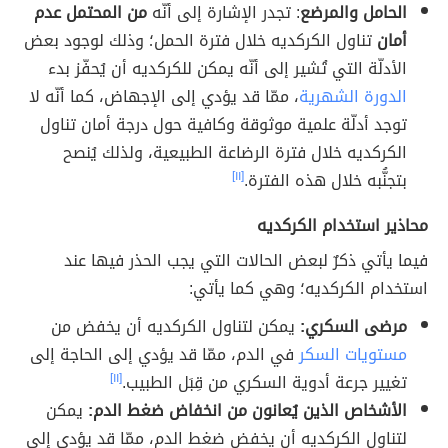
الحامل والمرضع
: تجدر الإشارة إلى أنّه
من المحتمل عدم
أمان
تناول الكركديه خلال فترة الحمل؛ وذلك لوجود بعض
الأدلّة التي تُشير إلى أنّه يمكن للكركديه أن يُحفّز بدء
الدورة الشهرية
، ممّا قد يؤدي إلى الإجهاض، كما أنّه لا
توجد أدلّة علمية موثوقة وكافية حول درجة أمان تناول
الكركديه خلال فترة الرضاعة الطبيعية، ولذلك يُنصح
بتجنُّبه خلال هذه الفترة.
[١١]
محاذير استخدام الكركديه
فيما يأتي ذكرٌ لبعض الحالات التي يجب الحذر فيها عند
استخدام الكركديه؛ وهي كما يأتي:
مرضى السكري:
يمكن لتناول الكركديه أن يخفض من
مستويات السكر
في الدم، ممّا قد يؤدي إلى الحاجة إلى
تغيير جرعة أدوية السكري من قِبَل الطبيب.
[١١]
الأشخاص الذين يُعانون من انخفاض ضغط الدم:
يمكن
لتناول الكركديه أن يخفض ضغط الدم، ممّا قد يؤدي إلى