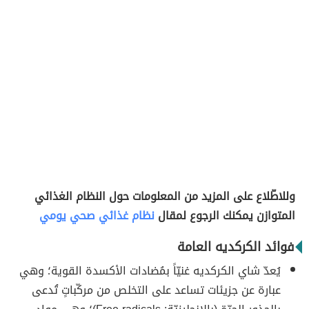
وللاطّلاع على المزيد من المعلومات حول النظام الغذائي
المتوازن يمكنك الرجوع لمقال
نظام غذائي صحي يومي
فوائد الكركديه العامة
يُعدّ شاي الكركديه غنيّاً بمُضادات الأكسدة القوية؛ وهي
عبارة عن جزيئات تساعد على التخلص من مركّباتٍ تُدعى