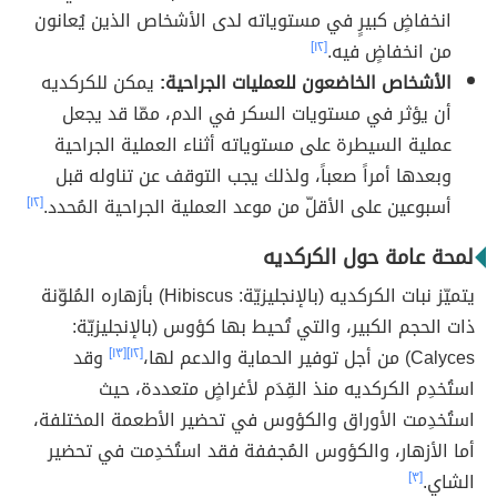
انخفاضٍ كبيرٍ في مستوياته لدى الأشخاص الذين يُعانون
من انخفاضٍ فيه.
[١٢]
الأشخاص الخاضعون للعمليات الجراحية:
يمكن للكركديه
أن يؤثر في مستويات السكر في الدم، ممّا قد يجعل
عملية السيطرة على مستوياته أثناء العملية الجراحية
وبعدها أمراً صعباً، ولذلك يجب التوقف عن تناوله قبل
أسبوعين على الأقلّ من موعد العملية الجراحية المُحدد.
[١٢]
لمحة عامة حول الكركديه
يتميّز نبات الكركديه (بالإنجليزيّة: Hibiscus) بأزهاره المُلوّنة
ذات الحجم الكبير، والتي تُحيط بها كؤوس (بالإنجليزيّة:
Calyces) من أجل توفير الحماية والدعم لها،
[١٢]
[١٣]
وقد
استُخدِم الكركديه منذ القِدَم لأغراضٍ متعددة، حيث
استُخدِمت الأوراق والكؤوس في تحضير الأطعمة المختلفة،
أما الأزهار، والكؤوس المُجففة فقد استُخدِمت في تحضير
الشاي.
[٣]