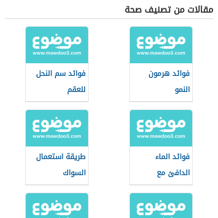
مقالات من تصنيف صحة
فوائد هرمون
فوائد سم النحل
النمو
للعقم
فوائد الماء
طريقة استعمال
الدافئ مع
السواك
الليمون