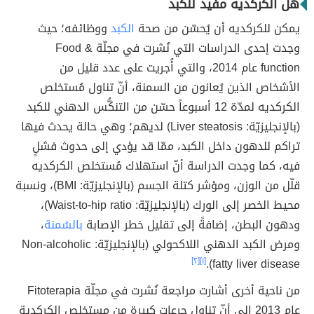
هل الكركديه مفيد للكبد
يمكن للكركديه أن يُحسّن من صحة
الكبد
ووظائفه؛ حيث
وجدت إحدى الدراسات التي نُشرت في مجلّة Food &
function عام 2014، والتي أُجريت على عدد قليل من
الأشخاص الذين يُعانون من السمنة، أنّ تناول مُستخلص
الكركديه لمدّة 12 أسبوعاً حسّن من التنكُّس الدهني للكبد
(بالإنجليزيّة: Liver steatosis) لديهم؛ وهي حالة يحدث فيها
تراكم للدهون داخل الكبد، ممّا قد يؤدي إلى حدوث فشلٍ
فيه، كما وجدت الدراسة أنّ استهلاك مُستخلص الكركديه
قلّل من الوزن، ومؤشر كتلة الجسم (بالإنجليزيّة: BMI)، ونسبة
محيط الخصر إلى الورك (بالإنجليزيّة: Waist-to-hip ratio)،
ودهون البطن، إضافةً إلى تقليل خطر الإصابة
بالسُمنة
،
ومرض الكبد الدهني اللاكحولي (بالإنجليزيّة: Non-alcoholic
[٢]
[١]
fatty liver disease).
من ناحية أخرى أشارت مراجعة نُشرت في مجلّة Fitoterapia
عام 2013 إلى أنّ تناول جرعات كبيرة من مستخلص الكركدية