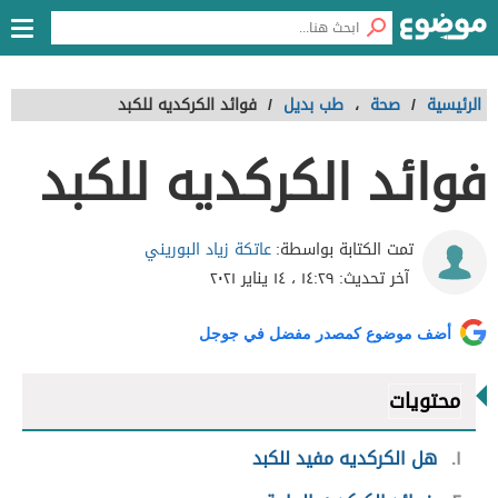
الرئيسية
/
صحة
،
طب بديل
/
فوائد الكركديه للكبد
فوائد الكركديه للكبد
عاتكة زياد البوريني
تمت الكتابة بواسطة:
آخر تحديث:
١٤:٢٩ ، ١٤ يناير ٢٠٢١
أضف موضوع كمصدر مفضل في جوجل
محتويات
١
هل الكركديه مفيد للكبد