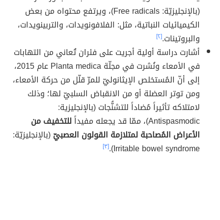
(بالإنجليزيّة: Free radicals)، ويرتفع محتواه من بعض
الكيميائيات النباتية، مثل: الفلافونويدات، والتربينويدات،‏
والبروتينات.
[٢]
أشارت دراسة أولية أجريت على فئران تُعاني من التهابات
في الأمعاء ونُشرت في مجلّة Planta medica عام 2015،
إلى أنّ المُستخلص الإيثانوليّ للمرّ قلّل من حركة الأمعاء،
ومن توتر العضلة أو من الانقباض السلبيّ لها؛ وذلك
لامتلاكه تأثيراً مُضاداً للتشنُّجات (بالإنجليزية:
Antispasmodic)، ممّا قد يجعله مفيداً
للتخفيف من
الأعراض المُصاحبة لمتلازمة القولون العصبيّ
(بالإنجليزيّة:
[٣]
Irritable bowel syndrome).