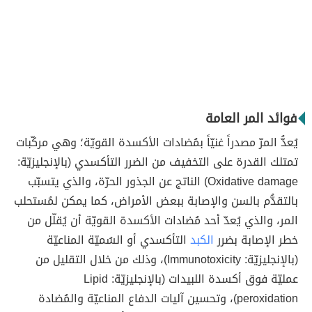
فوائد المر العامة
يُعدُّ المرّ مصدراً غنيّاً بمُضادات الأكسدة القويّة؛ وهي مركّبات
تمتلك القدرة على التخفيف من الضرر التأكسدي (بالإنجليزيّة:
Oxidative damage) الناتج عن الجذور الحرّة، والذي يتسبّب
بالتقدُّم بالسن والإصابة ببعض الأمراض، كما يمكن لمُستحلب
المر، والذي يُعدّ أحد مُضادات الأكسدة القويّة أن يُقلّل من
خطر الإصابة بضرر
الكبد
التأكسدي أو السُميّة المناعيّة
(بالإنجليزيّة: Immunotoxicity)، وذلك من خلال التقليل من
عمليّة فوق أكسدة اللبيدات (بالإنجليزيّة: Lipid
peroxidation)، وتحسين آليات الدفاع المناعيّة والمُضادة