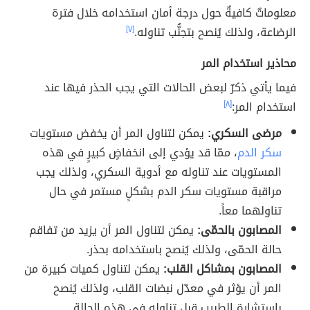
معلوماتٌ كافيةٌ حول درجة أمان استخدامه خلال فترة
الرضاعة، ولذلك يُنصح بتجنُّب تناوله.
[٧]
محاذير استخدام المر
فيما يأتي ذكرٌ لبعض الحالات التي يجب الحذر فيها عند
استخدام المر:
[٨]
مرضى السكري:
يمكن لتناول المر أن يخفض مستويات
سكر الدم
، ممّا قد يؤدي إلى انخفاضٍ كبيرٍ في هذه
المستويات عند تناوله مع أدوية السكري، ولذلك يجب
مراقبة مستويات سكر الدم بشكلٍ مستمر في حال
تناولهما معاً.
المصابون بالحمّى:
يمكن لتناول المر أن يزيد من تفاقم
حالة الحمّى، ولذلك يُنصح باستخدامه بحذر.
المصابون بمشاكل القلب:
يمكن لتناول كميات كبيرة من
المر أن يؤثر في معدّل نبضات القلب، ولذلك يُنصح
باستشارة الطبيب قبل تناوله في هذه الحالة.