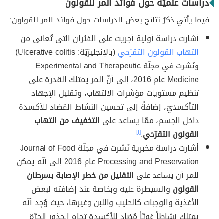
دراسات علميّة حول فوائد المر للقولون
فيما يأتي ذكرٌ نتائج بعض الدراسات حول فوائد المر للقولون:
أشارت دراسة أولية أجريت على الفئران التي تُعاني من
التهاب القولون التقرّحي
(بالإنجليزيّة: Ulcerative colitis)‏
ونُشرت في مجلّة Experimental and Therapeutic
Medicine عام 2016، إلى أنّ المر يمتلك القدرة على
تنظيم مستويات مؤشرات الالتهاب، وتقليل الإجهاد
التأكسديّ، إضافةً إلى تحسين النشاط المُضاد للأكسدة
داخل الجسم، ممّا يساعد على
التخفيف من التهاب
القولون التقرّحي
.
[١]
أشارت دراسة مخبرية نُشرت في مجلّة Journal of Food
Processing and Preservation عام 2016 إلى أنّه يمكن
للمر أن يساعد على
التقليل من خطر الإصابة بسرطان
القولون
والسيطرة عليه وبخاصة عند إضافته لبعض
الأغذية والوجبات كالحليب واللبن وغيرها، حيث وُجِد أنّه
يمتلك نشاطاً قويّاً مُضاد للأكسدة تجاه الجذور الحرّة