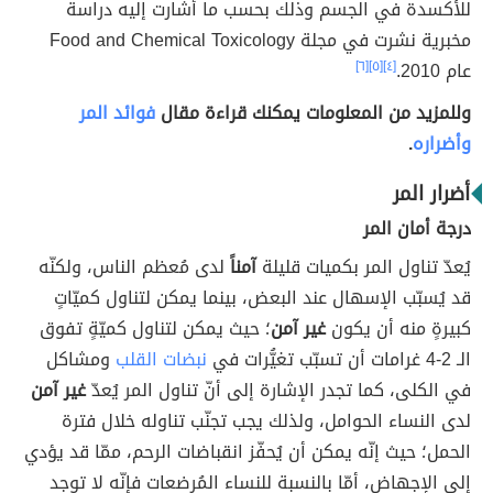
للأكسدة في الجسم وذلك بحسب ما أشارت إليه دراسة
مخبرية نشرت في مجلة Food and Chemical Toxicology
عام 2010.
[٤]
[٥]
[٦]
وللمزيد من المعلومات يمكنك قراءة مقال
فوائد المر
وأضراره
.
أضرار المر
درجة أمان المر
يُعدّ تناول المر بكميات قليلة
آمناً
لدى مُعظم الناس، ولكنّه
قد يُسبّب الإسهال عند البعض، بينما يمكن لتناول كميّاتٍ
كبيرةٍ منه أن يكون
غير آمن
؛ حيث يمكن لتناول كميّةٍ تفوق
الـ 2-4 غرامات أن تسبّب تغيُّرات في
نبضات القلب
ومشاكل
في الكلى، كما تجدر الإشارة إلى أنّ تناول المر يُعدّ
غير آمن
لدى النساء الحوامل، ولذلك يجب تجنّب تناوله خلال فترة
الحمل؛ حيث إنّه يمكن أن يُحفّز انقباضات الرحم، ممّا قد يؤدي
إلى الإجهاض، أمّا بالنسبة للنساء المُرضعات فإنّه لا توجد