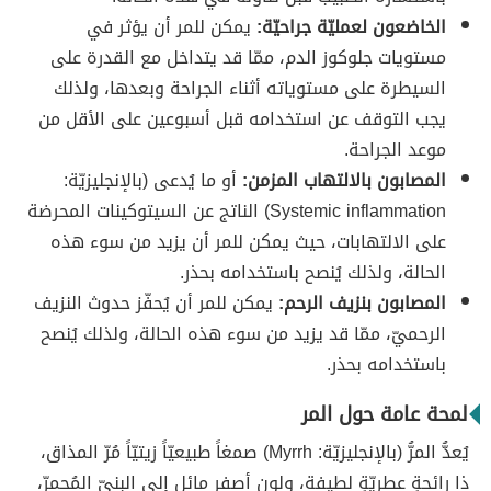
الخاضعون لعمليّة جراحيّة:
يمكن للمر أن يؤثر في
مستويات جلوكوز الدم، ممّا قد يتداخل مع القدرة على
السيطرة على مستوياته أثناء الجراحة وبعدها، ولذلك
يجب التوقف عن استخدامه قبل أسبوعين على الأقل من
موعد الجراحة.
المصابون بالالتهاب المزمن:
أو ما يُدعى (بالإنجليزيّة:
Systemic inflammation) الناتج عن السيتوكينات المحرضة
على الالتهابات، حيث يمكن للمر أن يزيد من سوء هذه
الحالة، ولذلك يُنصح باستخدامه بحذر.
المصابون بنزيف الرحم:
يمكن للمر أن يُحفّز حدوث النزيف
الرحميّ، ممّا قد يزيد من سوء هذه الحالة، ولذلك يُنصح
باستخدامه بحذر.
لمحة عامة حول المر
يُعدُّ المرُّ (بالإنجليزيّة: Myrrh) صمغاً طبيعيّاً زيتيّاً مُرّ المذاق،
ذا رائحةٍ عطريّةٍ لطيفة، ولونٍ أصفر مائلٍ إلى البنيّ المُحمرّ،