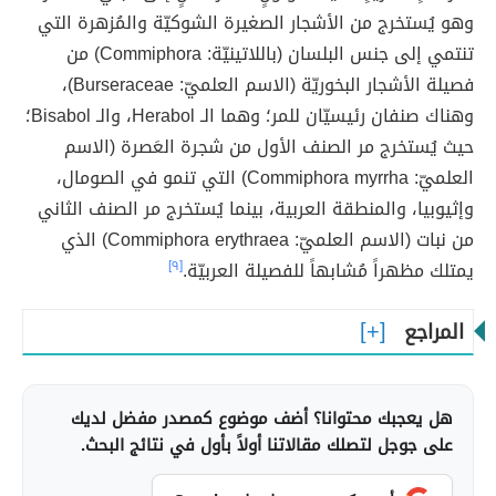
وهو يُستخرج من الأشجار الصغيرة الشوكيّة والمُزهرة التي
تنتمي إلى جنس البلسان (باللاتينيّة: Commiphora) من
فصيلة الأشجار البخوريّة (الاسم العلميّ: Burseraceae)،
وهناك صنفان رئيسيّان للمر؛ وهما الـ Herabol، والـ Bisabol؛
حيث يُستخرج مر الصنف الأول من شجرة العَصرة (الاسم
العلميّ: Commiphora myrrha) التي تنمو في الصومال،
وإثيوبيا، والمنطقة العربية، بينما يُستخرج مر الصنف الثاني
من نبات (الاسم العلميّ: Commiphora erythraea) الذي
يمتلك مظهراً مُشابهاً للفصيلة العربيّة.
[٩]
المراجع
هل يعجبك محتوانا؟ أضف موضوع كمصدر مفضل لديك
على جوجل لتصلك مقالاتنا أولاً بأول في نتائج البحث.