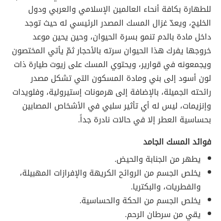
للطهارة بكافة أنحاء العالمين الإسلامي والعربي ودول
الخليج، ويعدّ غزال المسك المصدر الرئيسي له حيث توجد
داخل مادة بالدم تنمو بسرة الحيوان، وحين يحين موعد
خروجها يفرك هذا الحيوان سرته بالأحجار ثمّ يأتي المختصون
ويجمعونه في قوارير، ويحتوي المسك على زيوت طيارة ذات
لون أسود إلى بني ومادة المسكون التي تشكل مصدر
رائحته الجميلة، بالإضافة إلى هرمونات إستيرولية، وفلويدات
وإنزيمات، ليس له أي تأثير سلبي في الأشخاص المصابين
بحساسية العطر إلا في حالات نادرة جداً.
فوائد المسك الجامد
يطهر من الجنابة والحيض.
يخلص الجسم من الروائح الكريهة والإفرازات المهبيلة،
والفطريات، والبكتريا.
يخلص الجسم من الحكة والحساسية.
يقي من سرطان الرحم.