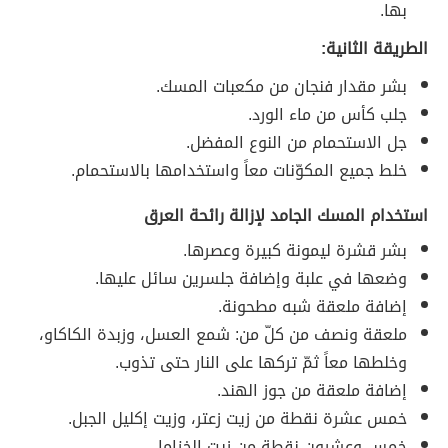
بها.
الطريقة الثانية:
بشر مقدار فنجان من مكعبات المسك.
جلب كأس من ماء الورد.
جل الاستحمام من النوع المفضل.
خلط جميع المكوّنات معاً واستخدامها بالاستحمام.
استخدام المسك الجامد لإزالة رائحة العرق
بشر قشرة ليمونة كبيرة وعصرها.
وضعها في علبة وإضافة جلسرين سائل عليها.
إضافة ملعقة شبه مطحونة.
ملعقة ونصف من كلّ من: شمع العسل، وزبدة الكاكاو،
وخلطها معاً ثمّ تركها على النار حتى تذوب.
إضافة ملعقة من جوز الهند.
خمس عشرة نقطة من زيت زعتر، وزيت إكليل الجبل.
خمس وعشرون نقطة من زيت الخزاما.