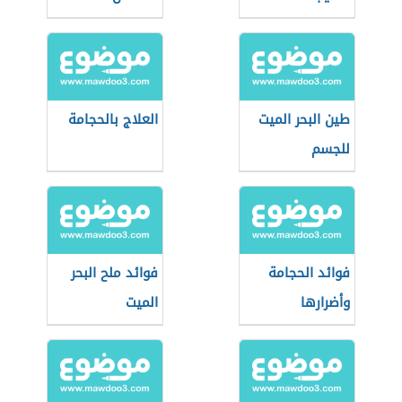
طين البحر الميت
العلاج بالحجامة
للجسم
فوائد الحجامة
فوائد ملح البحر
وأضرارها
الميت