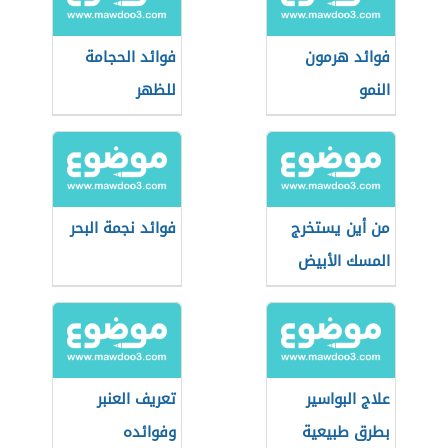
فوائد هرمون
فوائد الحجامة
النمو
للظهر
من أين يستخرج
فوائد نجمة البحر
المسك الأبيض
علاج البواسير
تعريف العنبر
بطرق طبيعية
وفوائده