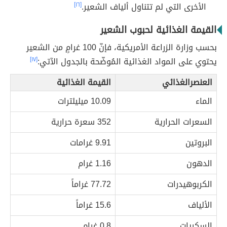
الأخرى التي لم تتناول ألياف الشعير.
[١٦]
القيمة الغذائية لحبوب الشعير
بحسب وزارة الزراعة الأمريكية، فإنّ 100 غرامٍ من الشعير
يحتوي على المواد الغذائية المُوضّحة بالجدول الآتي:
[١٧]
العنصرالغذائي
القيمة الغذائية
الماء
10.09 ميليلترات
السعرات الحرارية
352 سعرة حرارية
البروتين
9.91 غرامات
الدهون
1.16 غرام
الكربوهيدرات
77.72 غراماً
الألياف
15.6 غراماً
السكريات
0.8 غرام