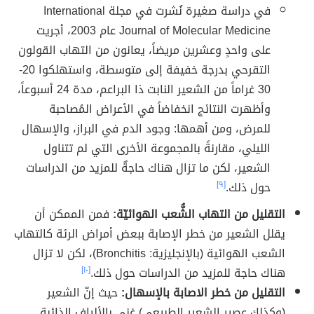
في دراسة صغيرة نُشرت في مجلة International
Journal of Molecular Medicine عام 2003، أجريت
على واحدٍ وعشرين مريضاً، يعانون من التهاب القولون
التقرحي بدرجة خفيفة إلى متوسطة، واستهلكوا 20-
30 غراماً من الشعير النابت ذا البراعم، مدة 24 أسبوعاً،
وأظهرت النتائج انخفاضاً في الأعراض المُصاحبة
للمرض، ومن أهمها: وجود الدم في البراز، والإسهال
الليلي، مقارنةً بالمجموعة الأخرى التي لم تتناول
الشعير، لكن ما تزال هناك حاجةٌ للمزيد من الدراسات
حول ذلك.
[٩]
التقليل من التهاب الشُّعب الهوائيّة:
فمن الممكن أن
يقلل الشعير من خطر الإصابة ببعض أمراض الرئة كالتهاب
الشعب الهوائية (بالإنجليزية: Bronchitis)، لكن لا تزال
هناك حاجة للمزيد من الدراسات حول ذلك.
[١٠]
التقليل من خطر الاصابة بالإسهال:
حيث إنّ الشعير
(وكذلك عصير الشعير الطبيعي) غني بالألياف الذائبة