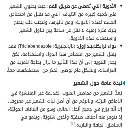
الأدوية التي تُعطى عن طريق الفم:
حيث يحتوي الشعير
على كمية كبيرة من الألياف، التي قد تقلل من امتصاص
الجسم لهذه الأدوية، ومن تأثيرها، ولتجنب ذلك ينصح
بترك فترة زمنية لا تقل عن ساعة بين تناول الشعير
واستهلاك هذه الأدوية.
دواء ترايكلابيندازول:
(بالإنجليزية: Triclabendazole) فقد
يقلل الشعير من امتصاص هذا الدواء واستخدامه، لكنّ
يجدر التنويه إلى أنّ هذا التأثير ما يزال بحاجة للمزيد من
الدراسات، وبشكلٍ عام يُوصى الحذر من استهلاكهما معاً.
نبذة عامة حول الشعير
يُعدُّ الشعير من محاصيل الحبوب القديمة غير المنتشرة في
الأماكن البريّة، وبالرغم من أنّ أصل نبات الشعير غير معروف،
إلا أنّه يزرع في جميع أنحاء العالم، وهو من النباتات الحوليّة،
إذ تتوفر منه أصناف صيفيّة وأخرى شتويّة، وينمو في
المناطق الجافة والباردة.
[٢١]