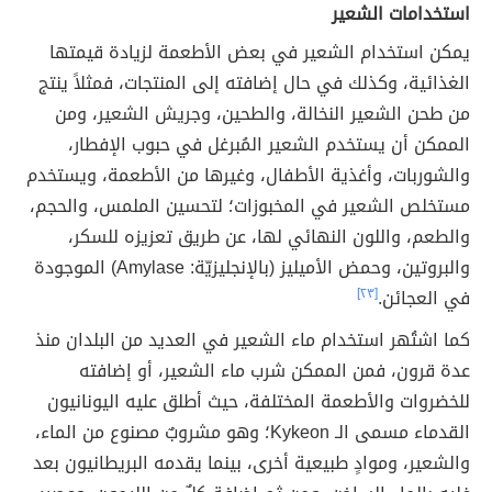
استخدامات الشعير
يمكن استخدام الشعير في بعض الأطعمة لزيادة قيمتها
الغذائية، وكذلك في حال إضافته إلى المنتجات، فمثلاً ينتج
من طحن الشعير النخالة، والطحين، وجريش الشعير، ومن
الممكن أن يستخدم الشعير المُبرغل في حبوب الإفطار،
والشوربات، وأغذية الأطفال، وغيرها من الأطعمة، ويستخدم
مستخلص الشعير في المخبوزات؛ لتحسين الملمس، والحجم،
والطعم، واللون النهائي لها، عن طريق تعزيزه للسكر،
والبروتين، وحمض الأميليز (بالإنجليزيّة: Amylase) الموجودة
في العجائن.
[٢٣]
كما اشتُهر استخدام ماء الشعير في العديد من البلدان منذ
عدة قرون، فمن الممكن شرب ماء الشعير، أو إضافته
للخضروات والأطعمة المختلفة، حيث أطلق عليه اليونانيون
القدماء مسمى الـ Kykeon؛ وهو مشروبٌ مصنوع من الماء،
والشعير، وموادٍ طبيعية أخرى، بينما يقدمه البريطانيون بعد