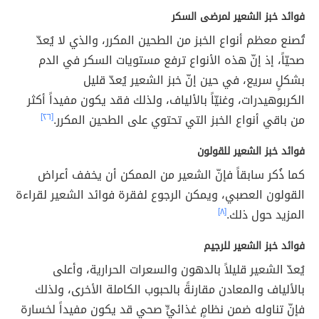
فوائد خبز الشعير لمرضى السكر
تُصنع معظم أنواع الخبز من الطحين المكرر، والذي لا يُعدّ
صحيّاً، إذ إنّ هذه الأنواع ترفع مستويات السكر في الدم
بشكلٍ سريع، في حين إنّ خبز الشعير يُعدّ قليل
الكربوهيدرات، وغنيّاً بالألياف، ولذلك فقد يكون مفيداً أكثر
من باقي أنواع الخبز التي تحتوي على الطحين المكرر.
[٢٦]
فوائد خبز الشعير للقولون
كما ذُكر سابقاً فإنّ الشعير من الممكن أن يخفف أعراض
القولون العصبي، ويمكن الرجوع لفقرة فوائد الشعير لقراءة
المزيد حول ذلك.
[٨]
فوائد خبز الشعير للرجيم
يُعدّ الشعير قليلاً بالدهون والسعرات الحرارية، وأعلى
بالألياف والمعادن مقارنةً بالحبوب الكاملة الأخرى، ولذلك
فإنّ تناوله ضمن نظامٍ غذائيٍّ صحي قد يكون مفيداً لخسارة