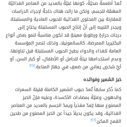
تُعدّ أطعمةً صحيّةً، كونها غنيّةً بالعديد من العناصر الغذائيّة
المهمّة للجسم، ولكن ما زالت هناك حاجةٌ لإجراء الدراسات
للمقارنة بين المحتوى الغذائية للحبوب العادية والمستنبتة.
ويجدر التنبيه إلى أنّ إنتاج الحبوب المستنبتة يحتاج إلى
درجات حرارةٍ ورطوبةٍ معينةٍ قد تكون مناسبةً لنمو بعض أنواع
البكتيريا الممرضة، كالسالمونيلا، ولذلك تنصح المؤسسة
العامة للغذاء والدواء بطبخ الحبوب المستنبتة قبل تناولها،
وعدم استخدامها نيئةً للحامل أو الأطفال، أو كبار السن، أو
أيِّ شخصٍ يعاني من ضعفٍ في جهاز المناعة.
[٢٥]
خبز الشعير وفوائده
كما ذُكر سابقاً تُعدّ حبوب الشعير الكاملة قليلة السعرات
والدهون، وغنيّةً بمضادات الأكسدة، وعليه فإنّ الخبز
المصنوع منها يُعدّ مغذياً ويمدّ الجسم بالعديد من العناصر
الغذائية، وقد يكون بديلاً جيداً عن الخبز المصنوع من طحين
القمح المكرر.
[٢٦]