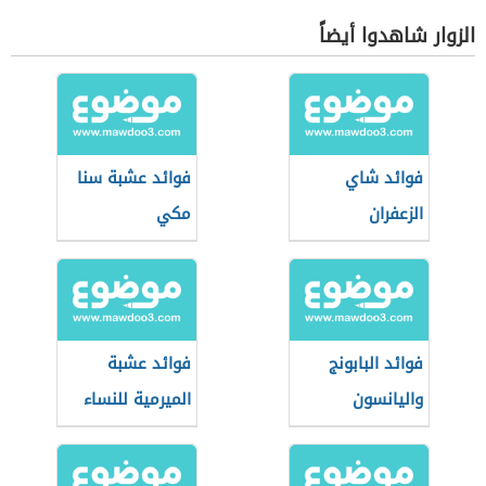
الزوار شاهدوا أيضاً
فوائد شاي
فوائد عشبة سنا
الزعفران
مكي
فوائد البابونج
فوائد عشبة
واليانسون
الميرمية للنساء