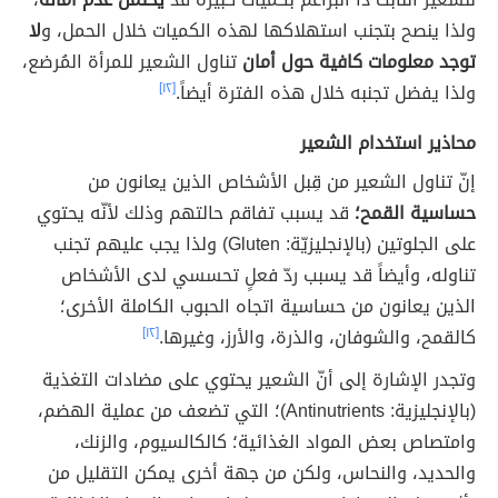
ولذا ينصح بتجنب استهلاكها لهذه الكميات خلال الحمل، و
لا
توجد معلومات كافية حول أمان
تناول الشعير للمرأة المُرضع،
ولذا يفضل تجنبه خلال هذه الفترة أيضاً.
[١٢]
محاذير استخدام الشعير
إنّ تناول الشعير من قِبل الأشخاص الذين يعانون من
حساسية القمح؛
قد يسبب تفاقم حالتهم وذلك لأنّه يحتوي
على الجلوتين (بالإنجليزيّة: Gluten) ولذا يجب عليهم تجنب
تناوله، وأيضاً قد يسبب ردّ فعلٍ تحسسي لدى الأشخاص
الذين يعانون من حساسية اتجاه الحبوب الكاملة الأخرى؛
كالقمح، والشوفان، والذرة، والأرز، وغيرها.
[١٢]
وتجدر الإشارة إلى أنّ الشعير يحتوي على مضادات التغذية
(بالإنجليزية: Antinutrients)؛ التي تضعف من عملية الهضم،
وامتصاص بعض المواد الغذائية؛ كالكالسيوم، والزنك،
والحديد، والنحاس، ولكن من جهة أخرى يمكن التقليل من