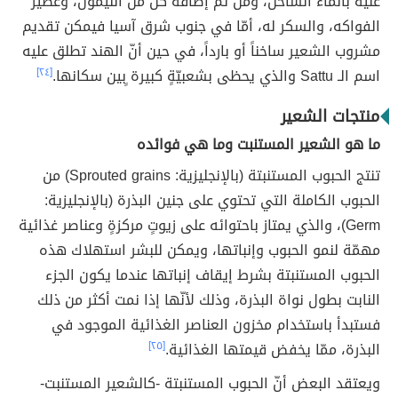
غليه بالماء الساخن، ومن ثم إضافة كلٌ من الليمون، وعصير
الفواكه، والسكر له، أمّا في جنوب شرق آسيا فيمكن تقديم
مشروب الشعير ساخناً أو بارداً، في حين أنّ الهند تطلق عليه
اسم الـ Sattu والذي يحظى بشعبيّةٍ كبيرة ٍبين سكانها.
[٢٤]
منتجات الشعير
ما هو الشعير المستنبت وما هي فوائده
تنتج الحبوب المستنبتة (بالإنجليزية: Sprouted grains) من
الحبوب الكاملة التي تحتوي على جنين البذرة (بالإنجليزية:
Germ)، والذي يمتاز باحتوائه على زيوتٍ مركزةٍ وعناصر غذائية
مهمّة لنمو الحبوب وإنباتها، ويمكن للبشر استهلاك هذه
الحبوب المستنبتة بشرط إيقاف إنباتها عندما يكون الجزء
النابت بطول نواة البذرة، وذلك لأنّها إذا نمت أكثر من ذلك
فستبدأ باستخدام مخزون العناصر الغذائية الموجود في
البذرة، ممّا يخفض قيمتها الغذائية.
[٢٥]
ويعتقد البعض أنّ الحبوب المستنبتة -كالشعير المستنبت-