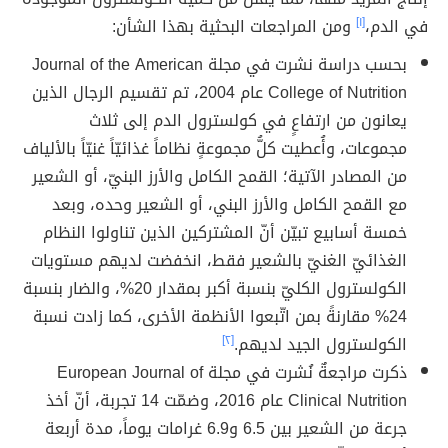
في الدم،
[١]
ومن المراجعات البحثية بهذا الشأن:
بحسب دراسة نشرت في مجلة Journal of the American
College of Nutrition عام 2004، تم تقسيم الرجال الذين
يعانون من ارتفاعٍ في كولسترول الدم إلى ثلاث
مجموعات، وأُعطيت كلُّ مجموعةٍ نظاماً غذائيّاً غنيّاً بالألياف
من المصادر الآتية؛ القمح الكامل والأرز البنيّ، أو الشعير
مع القمح الكامل والأرز البني، أو الشعير وحده، وبعد
خمسة أسابيع تبيّن أنّ المشتركين الذين تناولوا النظام
الغذائيّ الغنيّ بالشعير فقط، انخفضت لديهم مستويات
الكولسترول الكليّ بنسبة أكبر بمقدار 20%، والضار بنسبة
24% مقارنةً بمن اتّبعوا الأنظمة الأخرى، كما زادت نسبة
الكولسترول الجيد لديهم.
[٢]
ذكرت مراجعةٌ نُشرت في مجلة European Journal of
Clinical Nutrition عام 2016، وضمّت 14 تجربة، أنّ أخذ
جرعة من الشعير بين 6.5 و6.9 غرامات يوماً، مدة أربعة