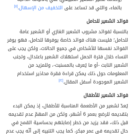
بالماء، والتي قد تساعد على
التخفيف من الإسهال
.
[١١]
فوائد الشعير للحامل
بالنسبة لفوائد مشروب الشعير الغازي أو الشعير عامة
للحامل؛ فليست هناك فوائد خاصة يوفرها للحامل، فهو يوفر
الفوائد نفسها للأشخاص في جميع الحالات، ولكن يجب على
النساء خلال فترة الحمل استهلاك الشعير باعتدال، وتجنب
الشعير النابت -أو ما يُعرف بالمسنبت-، وللمزيد من
المعلومات حول ذلك يمكن قراءة فقرة محاذير استخدام
الشعير الموجودة أسفل المقال.
[١٢]
فوائد الشعير للأطفال
يُعدّ لشعير من الأطعمة المناسبة للأطفال، إذ يمكن البدء
بتقديمه للرضع بعمر 6 أشهر، ولكن من المهمّ عدم تقديمه
قبل ذلك، فقد يزيد من خطر إصابتهم بحساسية القمح في
حال تقديمه في عمرٍ مبكر، كما يجب التنبيه إلى أنّه يجب عدم