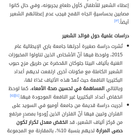
إعطاء الشعير للأطفال كأول طعامٍ يجربونه، وفي حال كانوا
مصابين بحساسيةٍ اتجاه القمح فيجب عدم إعطائهم الشعير
أيضاً.
[١٣]
دراسات علمية حول فوائد الشعير
نُشرت دراسة صغيرة أجرتها جامعة باري الإيطالية عام
2015، ولوحظ فيها أنّ الأشخاص الذين تناولوا المخبوزات
الغنية بألياف البيتا جلوكان المُحضرة عن طريق مزج حبوب
الشعير الكاملة مع مكونات أخرى ارتفعت لديهم أعداد
البكتيريا النافعة حيث تُعدّ هذه الألياف غذاءً لها،
وبالتالي
المساهمة في تحسين صحة الأمعاء
، كما لوحظ
انخفاض أعداد البكتيريا غير النافعة الموجودة فيها.
[١٤]
[١٥]
أجريت دراسة قديمة من جامعة أوميو في السويد على
الفئران وتبين فيها أنّ الفئران الذين زُودوا بمصدرٍ مرتفع
من مُركز ألياف الشعير، قد
انخفض معدل تكرار تكون
حصى المرارة
لديهم بنسبة 10%، بالمقارنة مع المجموعة