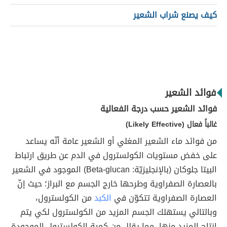
كيف يصنع شراب الشعير
فوائد الشعير
فوائد الشعير حسب درجة الفعالية
غالباً فعال (Likely Effective)
من فوائد ماء الشعير المغلي أو الشعير عامة أنّه يساعد
على خفض مستويات الكولسترول في الدم عن طريق ارتباط
البيتا جلوكان (بالإنجليزيّة: Beta-glucan) الموجود في الشعير
بالعصارة الصفراوية وطرحها خارج الجسم مع البراز؛ حيث إنّ
العصارة الصفراوية تتكوّن في
الكبد
من الكولسترول،
وبالتالي يستهلك الجسم المزيد من الكولسترول لكي يتم
إنتاج المزيد منها، مما يقلل من كمية الكولسترول الموجودة