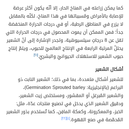
كما يمكن زراعته في المناخ الحار، إلا أنّه يكون أكثر عرضة
للإصابة بالأمراض ومُسبباتها في هذا المناخ، لكنّه بالمقابل
لا يزرع في المناطق الرطبة، أو في درجات الحرارة المنخفضة
جداً؛ فمن الممكن أن يموت المحصول في درجات الحرارة التي
تقل عن 8 درجاتٍ سيلسيوسّية، وتجدر الإشارة إلى أنّ الشعير
يحتلّ المرتبة الرابعة في الإنتاج العالميّ للحبوب، ويتمّ إنتاج
حبوب الشعير للاستهلاك الحيوانيّ والبشريّ.
[٢١]
أشكال الشعير
للشعير أشكال متعددة، بما في ذلك؛ الشعير النابت ذو
البراعم (بالإنجليزية: Germination Sprouted barley)،
والشعير المُبرغل أو المقشور، ومستخلص زيت الشعير،
ودقيق الشعير الذي يدخل في تصنيع منتجات عدّة، مثل:
الخبز، والمعكرونة، وكعكة المافِن، كما تُستخدم بذور الشعير
المُحمّصة في صنع القهوة.
[٤]
[٢٢]