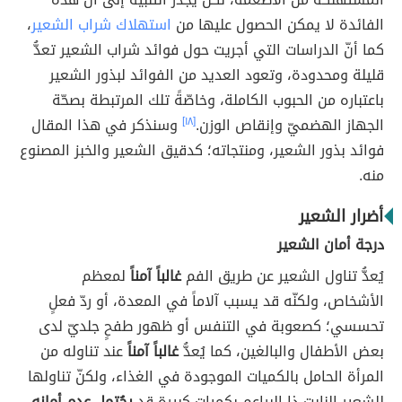
الفائدة لا يمكن الحصول عليها من
استهلاك شراب الشعير
،
كما أنّ الدراسات التي أجريت حول فوائد شراب الشعير تعدُّ
قليلة ومحدودة، وتعود العديد من الفوائد لبذور الشعير
باعتباره من الحبوب الكاملة، وخاصّةً تلك المرتبطة بصحّة
الجهاز الهضميّ وإنقاص الوزن.
[١٨]
وسنذكر في هذا المقال
فوائد بذور الشعير، ومنتجاته؛ كدقيق الشعير والخبز المصنوع
منه.
أضرار الشعير
درجة أمان الشعير
يُعدُّ تناول الشعير عن طريق الفم
غالباً آمناً
لمعظم
الأشخاص، ولكنّه قد يسبب آلاماً في المعدة، أو ردّ فعلٍ
تحسسي؛ كصعوبة في التنفس أو ظهور طفحٍ جلديّ لدى
بعض الأطفال والبالغين، كما يُعدُّ
غالباً آمناً
عند تناوله من
المرأة الحامل بالكميات الموجودة في الغذاء، ولكنّ تناولها
للشعير النابت ذا البراعم بكميات كبيرة قد
يحُتمل عدم أمانه
،