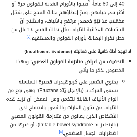
40 إلى 80 عاماً، أُصيبوا بالأورام الغدية للقولون مرة أو
أكثر في حياتهم، وتمّ إعطاؤهم نخالة القمح على شكل
مكمّلاتٍ غذائيّةٍ كمصدرٍ مرتفعٍ بالألياف، واستُنتج أنّ
المكملات الغذائية للألياف مثل نخالة القمح لا تقلل من
خطر تكرار الإصابة بأورام القولون والمستقيم.
[٧]
لا توجد أدلة كافية على فعاليته (Insufficient Evidence)
التخفيف من اعراض متلازمة القولون العصبي:
وبهذا
الخصوص نذكر ما يأتي:
يحتوي الشعير على كربوهيدرات قصيرة السلسلة
تسمى الفركتانز (بالإنجليزيّة: Fructans)؛ وهي نوع من
أنواع الألياف القابلة للتخمر، ومن الممكن أن تزيد هذه
الألياف من تكون الغازات والشعور بالانتفاخ لدى
الأشخاص الذين يعانون من متلازمة القولون العصبي
(بالإنجليزية: Irritable bowel syndrome)، أو غيرها من
اضطرابات الجهاز الهضمي.
[٨]