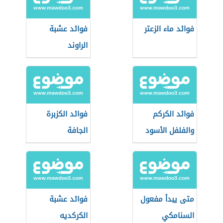
فوائد ماء الزعتر
فوائد عشبة
الراوند
فوائد الكركم
فوائد الكزبرة
والفلفل الأسود
الجافة
متى يبدأ مفعول
فوائد عشبة
السنامكي
الكركديه