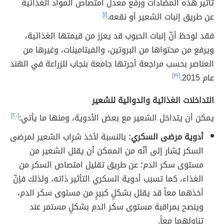
تأثير هذه المضادات ورفع معدل امتصاص المواد الغذائية
عن طريق إنبات الشعير أو نقعه.
[١]
فقد لوحظ أنّ إنبات الحبوب قد يعزز من قيمتها الغذائية،
ويرفع من محتواها من البروتين، والفيتامينات، وغيرها من
العناصر بحسب مراجعة أجرتها جامعة بنجاب للزراعة في الهند
عام 2015.
[١٩]
التداخلات الغذائية والدوائية للشعير
يمكن أن يتداخل الشعير مع بعض الأدوية، ومنها ما يأتي:
[٢٠]
أدوية مرضى السكري:
بالنسبة لأخذ شراب الشعير لمرضى
السكر يُشار إلى أنّه من الممكن أن يقلل الشعير من
مستوى سكر الدم؛ عن طريق تقليل امتصاص السكر من
الغذاء، كما تسبب أدوية السكري التأثير ذاته، ولذلك فإنّ
أخذهما معاً قد يقلل بشكلٍ كبيرٍ من مستوى سكر الدم،
وينصح بمراقبة مستوى سكر الدم بشكلٍ مستمر عند
تناولهما معاً.