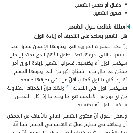
دقيق أو طحين الشعير
.
طحين الشعير
.
أسئلة شائعة حول الشعير
هل الشعير يساعد على التنحيف أم زيادة الوزن
إنّ عدد السعرات الحرارية التي يتناولها الإنسان مقابل عدد
السعرات التي يحرقها يُعدّ العامل الأهمّ الذي يحدّد إن كان
سيخسر الوزن أم يكتسبه، فشراب الشعير لزيادة الوزن أمر
ممكن في حال تناول كميّاتٍ أكبر من التي يحرقها الجسم،
أمّا إذا كان يتناول كميّاتٍ أقلّ من التي يحرقها جسمه
فسيخسر الوزن في النهاية،
[٣٠]
ولذلك فإنّ الكميّات المتناولة
من أيّ نوعٍ من الأطعمة هي ما يحدد ما إذا كان الشخص
سيخسر الوزن أم يكتسبه.
ويمكن القول أنّ محتوى الشعير العالي بالألياف من الممكن
أن يساهم في تنظيم عمليّات الهضم في الجسم، كما أنّه
يعزز الشعور بالشبع لفتراتٍ أطول، وعلى الرغم من أنّ تناول