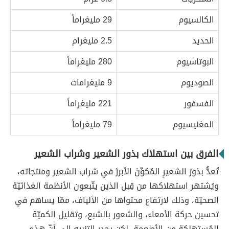
الكالسيوم
29 مليغراماً
الحديد
2.5 مليغرام
البوتاسيوم
280 مليغراماً
الصوديوم
9 مليغرامات
الفسفور
221 مليغراماً
المغنيسيوم
79 مليغراماً
الفرق بين استهلاك بذور الشعير وشراب الشعير
تُعدُّ بذورُ الشعيرِ المُكوِّنَ الأبرزَ في شراب الشعير ومنتجاته،
ويُشتهر استهلاكها من قِبل الذين يتّبعون الأنظمة الغذائيّة
الصحيّة، وذلك لارتفاع محتواها من الألياف، ممّا يساهم في
تحسين حركة الأمعاء، والشعور بالشبع، وتقليل الكميّة
المُستهلكة من الأطعمة، لكن يجدر التنبيه إلى أنّ هذه