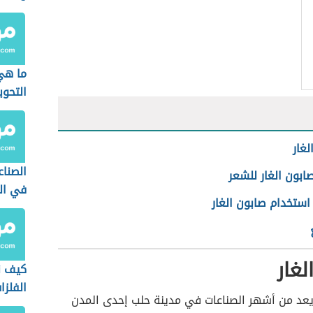
ما هي
التحوي
لغار
الصناع
ابون الغار للشعر
في الج
استخدام صابون الغار
لغار
كيف ن
الفلزا
عد من أشهر الصناعات في مدينة حلب إحدى المدن