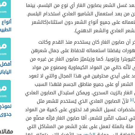
عد غسل الشعر بصابون الغار أي نوع من البلسم، بينما
 من بعد استعمال الشامبو العادي استخدام البلسم.
أنواع 
ماله على جميع أنواع الشعر دون استثناء(كالشعر
الطبي
شعر العادي والشعر الدهني).
كر أن صابون الغار كان يستخدم منذ القدم وكانت
هورات يفضلنا استعماله للحفاظ على جمال شعرهن
وبترا وزنوبيا. كما وزيتميّز صابون الغار عن غيره من
أفضل أ
رى لأنّه خالي من المواد الكيماوية ومصنوع من مواد
اليابان
د على أيدي محترفين في هذا المجال والتي لا تعود
 الشعر أو على جميع مناطق الجسم فلهذا السبب
لغار بالزيت السحري. ويمكن استبدال الصابون العادي
[٤]
لأنّ الصابون العادي الذي يُستخدم للشعر مثل
نموذج
تحضرات غسيل الشعر قد تحتوي على كمية من المواد
جدوى 
تي تسبّب الضّرر للشعر، أمّا صابون الغار فإنّه مصنّع من
سيارا
 مئة بالمئة تعمل على علاج الشعر من المشاكل التي
مقالا
باإضافة إلى حماية
الشعر
من الأضرار التي يتعرّض لها