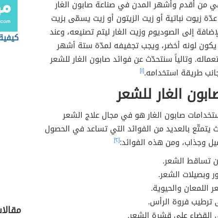
ي من أقدم وأشهر المدن في صناعة صابون الغار
دّة زيوت نباتية أو زيت الزيتون أو زيت يسمّى بزيت
إضافة إلى الصوديوم وزيت الغار ليتم تصنيعه، وعند
كيفية
 يكون لونه أخضر، ويجب تجفيفه لمدّة ستة أشهر
ماله. وتالياً سنتحدّث عن فوائد صابون الغار للشعر
جانب طريقة استخدامه.
[١]
ابون الغار للشعر
تخدامات صابون الغار هو في مجال علاج الشعر
يتمتّع بالعديد من الفوائد التي تساعد في الحصول
يل وجذاب، ومن هذه الفوائد:
[٢]
ن تساقط الشعر.
ر وبصيلات الشعر.
ر اللمعان والحيوية.
 ترطيب فروة الرأس.
مقالا
 القضاء على قشرة الشعر.