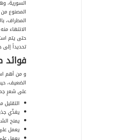
السورية، وه
المصنوع من ع
المطراف، بال
الانتهاء منه
حتى يتم استع
تحديداً إلى 
فوائد ص
و من أهم اس
الضعيف، حيث 
على شعرٍ جم
التقليل م
يغذّي جذو
يمنح الشع
يعمل على
يعمل على