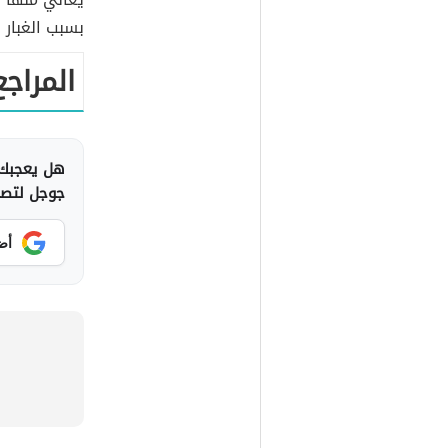
بسبب الغبار
المراجع
هل يعجبك 
جوجل لتصلك
أض