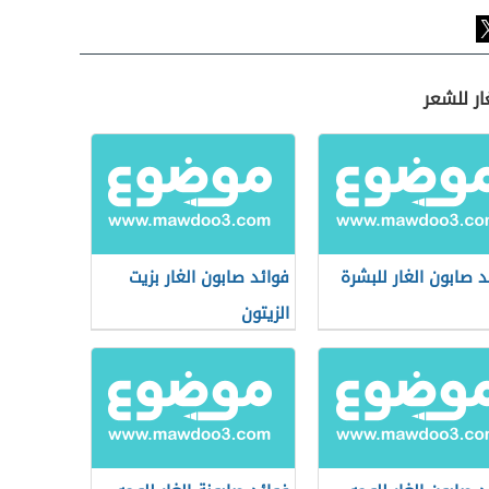
ار للشعر
د صابون الغار للبشرة
فوائد صابون الغار بزيت
الزيتون