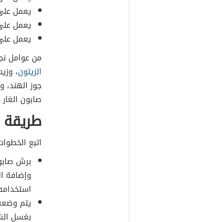
يعمل على 
يعمل على 
يعمل على 
من عوامل نج
الزيتون
، وزيت
جوز الهند، و
صابون الغار 
طريقة ا
اتبع الخطوات 
برش صابون
وإضافة ال
استخدامه
يتم وضعه
بغسل الشعر