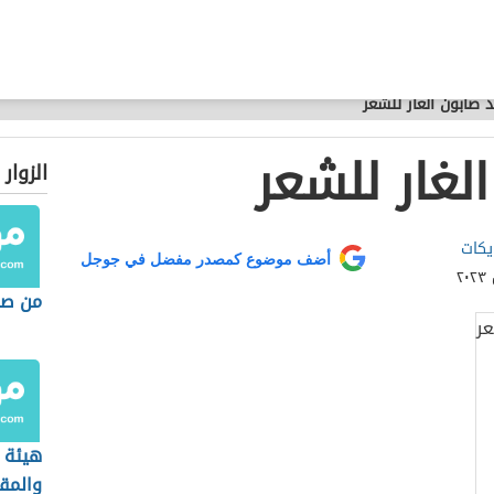
د صابون الغار للشعر
لغار للشعر
الزوار
يكات
أضف موضوع كمصدر مفضل في جوجل
من صن
هيئة 
والمق