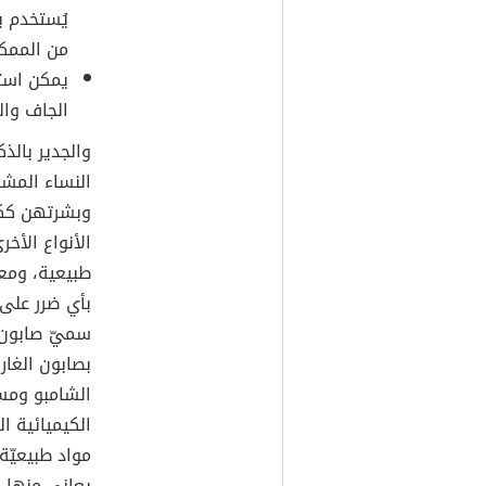
يُستخدم ب
من الممكن
يمكن استع
الجاف وال
والجدير بالذ
النساء المش
وبشرتهن ككلي
الأنواع الأخ
طبيعية، ومع
بأي ضرر على
سميّ صابون ا
بصابون الغار،
الشامبو ومس
الكيميائية ال
مواد طبيعيّة
يعاني منها 