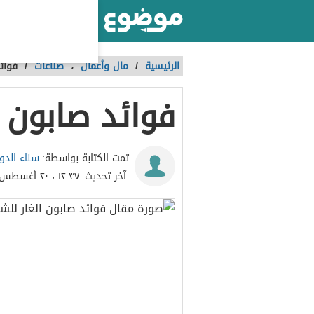
أكبر موقع عربي بالعالم
الرئيسية
/
مال وأعمال
،
صناعات
/
فوائ
فوائد صابون ا
سناء الدو
تمت الكتابة بواسطة:
آخر تحديث:
١٢:٣٧ ، ٢٠ أغسطس ٢٠٢٣