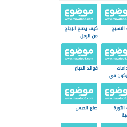
 النسيج
كيف يصنع الزجاج
من الرمل
امات
فوائد الدباغ
يكون في
ة
الثورة
صنع الجبس
ية