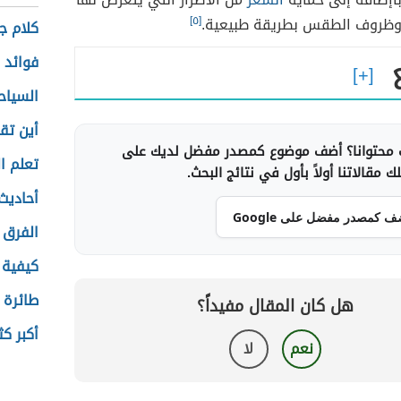
 وظروف الطقس بطريقة طبيعية.
[٥]
كلام ج
فوائد 
السياح
أين تق
محتوانا؟ أضف موضوع كمصدر مفضل لديك على
تعلم ا
 مقالاتنا أولاً بأول في نتائج البحث.
أحاديث
ف كمصدر مفضل على Google
الفرق 
كيفية 
طائرة 
هل كان المقال مفيداً؟
أكبر ك
نعم
لا