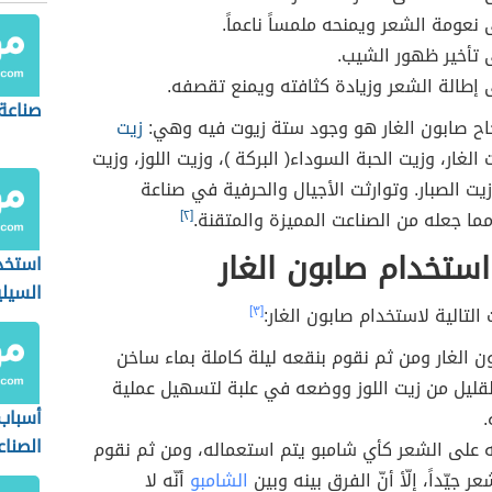
نعومة الشعر ويمنحه ملمساً ناعماً.
تأخير ظهور الشيب.
إطالة الشعر وزيادة كثافته ويمنع تقصفه.
صناعة
اح صابون الغار هو وجود ستة زيوت فيه وهي:
زيت
 الغار، وزيت الحبة السوداء( البركة )، وزيت اللوز، وزيت
زيت الصبار. وتوارثت الأجيال والحرفية في صناعة
مما جعله من الصناعت المميزة والمتقنة.
[٢]
ستخدام صابون الغار
استخد
السيل
التالية لاستخدام صابون الغار:
[٣]
الصناع
 الغار ومن ثم نقوم بنقعه ليلة كاملة بماء ساخن
قليل من زيت اللوز ووضعه في علبة لتسهيل عملية
أسباب 
.
الصناع
 على الشعر كأي شامبو يتم استعماله، ومن ثم نقوم
 جيّداً، إلّأ أنّ الفرق بينه وبين
الشامبو
أنّه لا