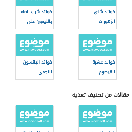
فوائد شاي
فوائد شرب الماء
الزهورات
بالليمون على
الريق
فوائد عشبة
فوائد اليانسون
القيصوم
النجمي
مقالات من تصنيف تغذية