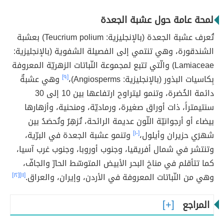
لمحة عامة حول عشبة الجعدة
تُعرف عشبة الجعدة (بالإنجليزية: Teucrium polium) بعشبة
الشندقورة، وهي تنتمي إلى الفصيلة الشفوية (بالإنجليزية:
Lamiaceae) والّتي تتبع لمجموعة النّباتات الزهريّة المعروفة
بِكاسيات البذور (بالإنجليزية: Angiosperms)،
[٩]
وهي عشبةٌ
دائمة الخُضرة، وتنمو ليتراوح ارتفاعها بين 10 إلى 30
سنتيمتراً، ذات أوراق صغيرة، ورماديّة، ومنحنية، وأزهارها
بيضاء أو أرجوانيّة اللّون عديمة الرائحة، تُزهِرُ وتُحصَدُ بين
شهرَي حزيران وأيلول،
[١٠]
وتنمو عشبة الجعدة في البرّية،
وتنتشر في شمال أفريقيا، وجنوب أوروبا، وجنوب غرب آسيا،
كما تتأقلم في مناخ البحر الأبيض المتوسّط الحارّ والجافّ،
وهي من النّباتات المعروفة في الأردن، وإيران، والعراق.
[١١]
[١٢]
المراجع