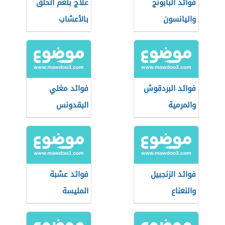
فوائد البابونج
علاج بلغم الحلق
واليانسون
بالأعشاب
فوائد البردقوش
فوائد مغلي
والمرمية
البقدونس
للالتهابات
فوائد الزنجبيل
فوائد عشبة
والنعناع
المليسة