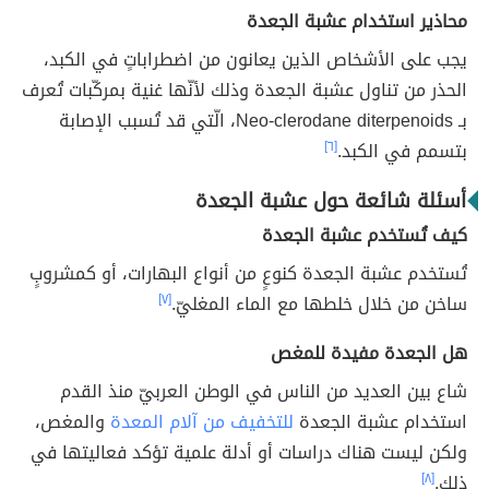
محاذير استخدام عشبة الجعدة
يجب على الأشخاص الذين يعانون من اضطراباتٍ في الكبد،
الحذر من تناول عشبة الجعدة وذلك لأنّها غنية بمركّبات تُعرف
بـ Neo-clerodane diterpenoids، الّتي قد تُسبب الإصابة
بتسمم في الكبد.
[٦]
أسئلة شائعة حول عشبة الجعدة
كيف تُستخدم عشبة الجعدة
تُستخدم عشبة الجعدة كنوعٍ من أنواع البهارات، أو كمشروبٍ
ساخن من خلال خلطها مع الماء المغليّ.
[٧]
هل الجعدة مفيدة للمغص
شاع بين العديد من الناس في الوطن العربيّ منذ القدم
استخدام عشبة الجعدة
للتخفيف من آلام المعدة
والمغص،
ولكن ليست هناك دراسات أو أدلة علمية تؤكد فعاليتها في
ذلك.
[٨]