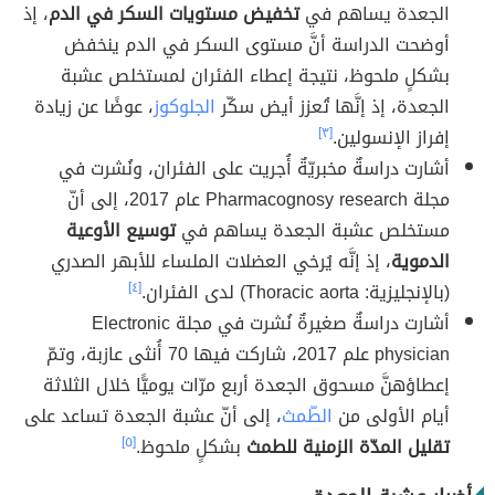
الجعدة يساهم في
تخفيض مستويات السكر في الدم
، إذ
أوضحت الدراسة أنَّ مستوى السكر في الدم ينخفض
بشكلٍ ملحوظ، نتيجة إعطاء الفئران لمستخلص عشبة
الجعدة، إذ إنَّها تُعزز أيض سكّر
الجلوكوز
، عوضًا عن زيادة
إفراز الإنسولين.
[٣]
أشارت دراسةٌ مخبريّةٌ أُجريت على الفئران، ونُشرت في
مجلة Pharmacognosy research عام 2017، إلى أنّ
مستخلص عشبة الجعدة يساهم في
توسيع الأوعية
الدموية
، إذ إنَّه يُرخي العضلات الملساء للأبهر الصدري
(بالإنجليزية: Thoracic aorta) لدى الفئران.
[٤]
أشارت دراسةٌ صغيرةٌ نُشرت في مجلة Electronic
physician علم 2017، شاركت فيها 70 أُنثى عازبة، وتمّ
إعطاؤهنَّ مسحوق الجعدة أربع مرّات يوميًّا خلال الثلاثة
أيام الأولى من
الطّمث
، إلى أنّ عشبة الجعدة تساعد على
تقليل المدّة الزمنية للطمث
بشكلٍ ملحوظ.
[٥]