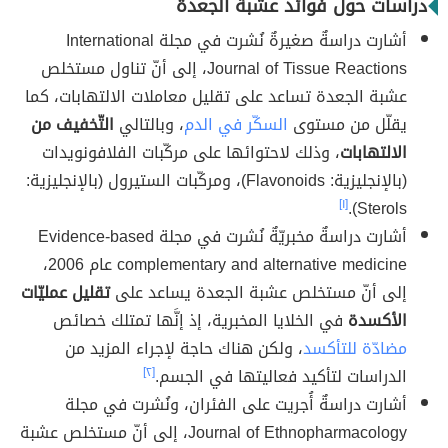
دراسات حول فوائد عشبة الجعدة
أشارت دراسةٌ صغيرةٌ نُشرت في مجلة International
Journal of Tissue Reactions، إلى أنّ تناول مستخلص
عشبة الجعدة تساعد على تقليل معاملات الالتهابات، كما
يقلّل من مستوى
السكّر في الدم
، وبالتالي
التّخفيف من
الالتهابات
، وذلك لاحتوائها على مركّبات الفلافونويدات
(بالإنجليزية: Flavonoids)، ومركّبات الستيرول (بالإنجليزية:
[١]
Sterols).
أشارت دراسةٌ مخبريّةٌ نُشرت في مجلة Evidence-based
complementary and alternative medicine عام 2006،
إلى أنّ مستخلص عشبة الجعدة يساعد على
تقليل عمليّات
الأكسدة
في الخلايا المخبرية، إذ إنَّها تمتلك خصائص
مضادّة للتأكسد
، ولكن هناك حاجة لإجراء المزيد من
الدراسات لتأكيد فعاليتها في الجسم.
[٢]
أشارت دراسةٌ أُجريت على الفئران، ونُشرت في مجلة
Journal of Ethnopharmacology، إلى أنّ مستخلص عشبة