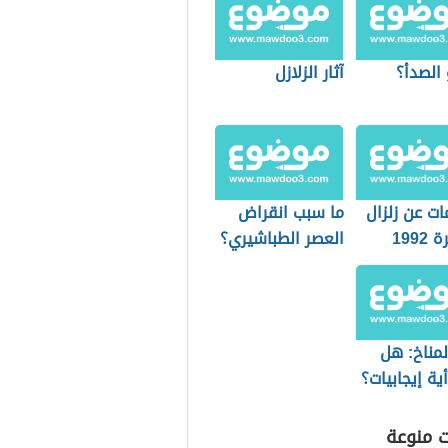
الصدأ؟
آثار الزلازل
ت عن زلزال
ما سبب انقراض
1992
العصر الطباشيري؟
لمناخ: هل
ية إيجابيات؟
ت منوعة