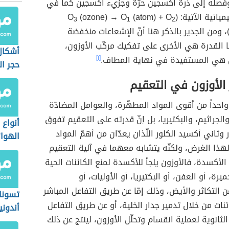
 وفصله إلى ذرة أكسجين حرّة وجزيء أكسجين كما في
يائية الآتية: (O
(atom) + O
(ozone) → O
3
1
2
(oxygen gas، ومن الجدير بالذكر هنا أنّ الإشعاعات منخفضة
 القدرة هي الأخرى على تفكيك مركّب الأوزون،
أشكال
 هي المستفيدة في نهاية المطاف.
[١]
حجر ال
 الأوزون في التعقيم
 واحداً من أقوى المواد المطهّرة، والعوامل المضادّة
الجراثيم، والبكتيريا، بل إنّ قدرته على التعقيم تفوق
أنواع 
ر وثاني أكسيد الكلور اللّذان يعدّان من أهمّ المواد
الهوائ
هذا الغرض، ولكنّه يتشابه معهما في آلية التعقيم
الأكسدة، فالأوزون يلجأ للأكسدة لمنع الكائنات الحية
يرة، أو العفن، أو البكتيريا، أو الأوليات، أو
 التكاثر والأيض، وذلك إمّا عن طريق التفاعل المباشر
تسونا
نات من خلال تدمير جدار الخلية، أو عن طريق التفاعل
أندوني
الثانوية لعملية انقسام وتحلّل الأوزون، لينتج عن ذلك