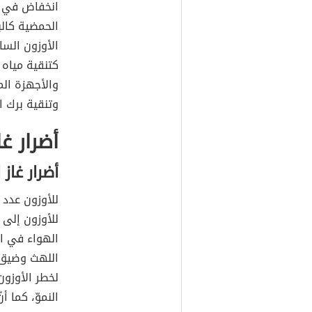
انخفاض في عد
الحمضية كالب
الأوزون السا
كتنقية مياه
والأجهزة الم
وتنقية برك ا
أضرار غا
أضرار غاز
للأوزون عدد 
للأوزون إلى
الهواء في ال
اللهث وضيق ا
لخطر الأوزون
النموّ، كما أ