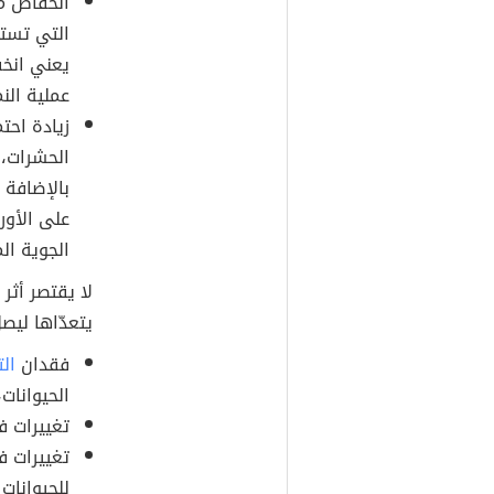
انخفاض مع
التي تستخ
يعني انخف
عملية النم
زيادة احت
الحشرات، 
بالإضافة 
على الأور
الجوية ال
لا يقتصر أثر 
يتعدّاها ليص
فقدان
الت
الحيوانات،
تغييرات ف
تغييرات ف
للحيوانات 