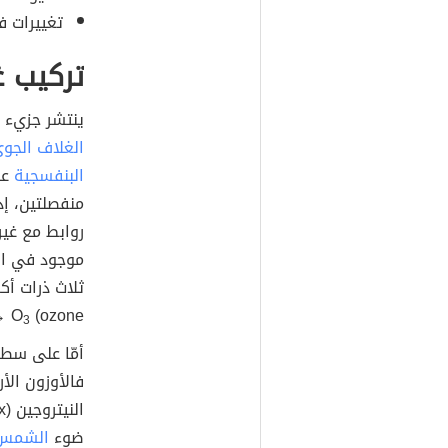
تغييرات ف
تركيب غ
ينتشر جزيء ا
الغلاف الجو
البنفسجية
عا
منفصلتين، إذ
روابط مع غير
موجود في الغ
ثلاث ذرات أكس
→ O
(ozone.
3
أمّا على سطح
فالأوزون الأ
ضوء
الشمس