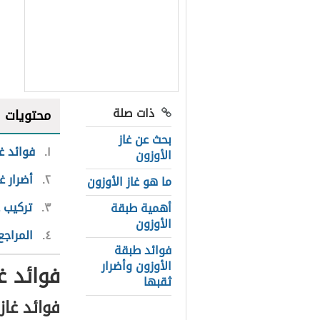
ذات صلة
محتويات
بحث عن غاز
١
فوائد غا
الأوزون
٢
أضرار غ
ما هو غاز الأوزون
٣
تركيب غ
أهمية طبقة
الأوزون
٤
المراجع
فوائد طبقة
الأوزون وأضرار
فوائد غ
ثقبها
فوائد غاز