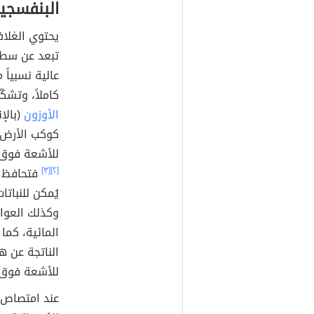
البنفسجي
يحتوي الغلاف
عالية نسبياً
كاملاً، وتشكّ
الأوزون
كوكب الأرض 
للأشعة فوق
[٢]
[٣]
فتحافظ ب
يُمكن للنبات
وكذلك العوال
المائية، كم
الناتجة عن 
للأشعة فوق 
عند امتصاص غ