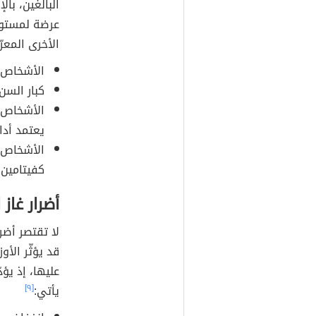
البالغين، بال
عرضة لمستوي
الأخرى المعر
الأشخاص ا
كبار السن.
الأشخاص ا
يعتمد أدا
الأشخاص 
كفيتامين C، وفيتامين E
أضرار غاز 
لا تقتصر أضر
قد يؤثّر الأ
عليها، إذ يؤ
يأتي:
[٩]