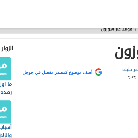
/
فوائد غاز الأوزون
وزون
الزوار
صر خليف
أضف موضوع كمصدر مفضل في جوجل
ما اول
رصده
أسباب 
والزلا