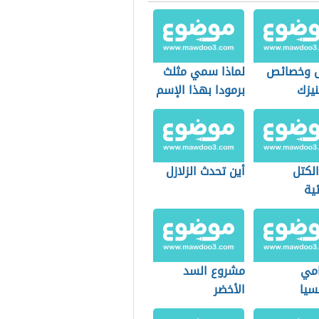
 وخصائص
لماذا سمي مثلث
نيزك
برمودا بهذا الإسم
الكتل
أين تحدث الزلازل
ية
مي
مشروع السد
سيا
الأخضر