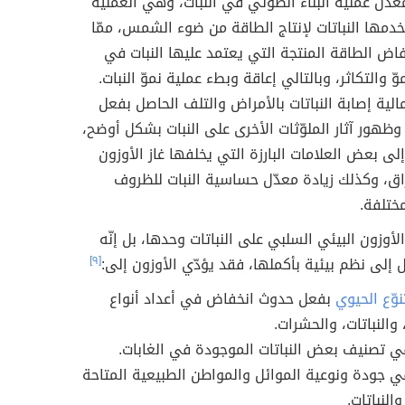
دّل عملية البناء الضوئي في النبات، وهي العملية
دمها النباتات لإنتاج الطاقة من ضوء الشمس، ممّا
اض الطاقة المنتجة التي يعتمد عليها النبات في
وّ والتكاثر، وبالتالي إعاقة وبطء عملية نموّ النبات.
مالية إصابة النباتات بالأمراض والتلف الحاصل بفعل
وظهور آثار الملوّثات الأخرى على النبات بشكل أوضح،
إلى بعض العلامات البارزة التي يخلفها غاز الأوزون
اق، وكذلك زيادة معدّل حساسية النبات للظروف
مختلفة.
الأوزون البيئي السلبي على النباتات وحدها، بل إنّه
ل إلى نظم بيئية بأكملها، فقد يؤدّي الأوزون إلى:
[٩]
نوّع الحيوي
بفعل حدوث انخفاض في أعداد أنواع
 والنباتات، والحشرات.
ي تصنيف بعض النباتات الموجودة في الغابات.
ي جودة ونوعية الموائل والمواطن الطبيعية المتاحة
والنباتات.