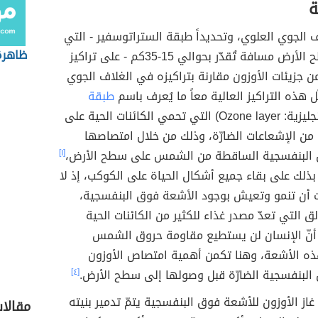
ة
 الجوي العلوي، وتحديداً طبقة الستراتوسفير - التي
ظاهرة 
تبعد عن سطح الأرض مسافة تُقدّر بحوالي 15-35كم - على تراكيز
 من جزيئات الأوزون مقارنة بتراكيزه في الغلاف الجوي
ل هذه التراكيز العالية معاً ما يُعرف باسم
طبقة
(بالإنجليزية: Ozone layer) التي تحمي الكائنات الحية على
من الإشعاعات الضارّة، وذلك من خلال امتصاصها
 البنفسجية الساقطة من الشمس على سطح الأرض،
[١]
ذلك على بقاء جميع أشكال الحياة على الكوكب، إذ لا
ات أن تنمو وتعيش بوجود الأشعة فوق البنفسجية،
ق التي تعدّ مصدر غذاء للكثير من الكائنات الحية
ا أنّ الإنسان لن يستطيع مقاومة حروق الشمس
هذه الأشعة، وهنا تكمن أهمية امتصاص الأوزون
البنفسجية الضارّة قبل وصولها إلى سطح الأرض.
[٤]
از الأوزون للأشعة فوق البنفسجية يتمّ تدمير بنيته
مقالا