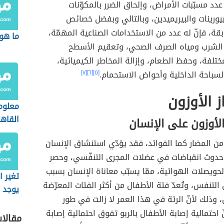
د مسبّبات الأمراض، وإلحاق الضرر بالمكوّنات
يورينات والبيريميدين، وبالتالي وبفضل خصائص
بقة، فإنّ له عدد من الاستخدامات الصناعية المهمّة،
ما هو 
 الشرب ومياه الصرف الصحي، وتعقيم الأسطح
ختلفة، وحفظ الطعام، وإزالة المخاطر الكيميائية،
لسباحة الداخلية وأحواض الاستحمام.
[٥]
[٦]
[٧]
ز الأوزون
معلوما
القاهرة 
 الأوزون على الإنسان
من المضار كما الفوائد، فقد يؤدّي استنشاق الإنسان
 حدوث انقباضات في عضلات المجرى التنفّسي، وحصر
حويصلات الهوائية، ممّا يسبّب معاناة الإنسان بسبب
تغير ا
لتنفس، وتُعدّ فئة الأطفال من أكثر الفئات المعرّضة
يوجد أ
، وذلك لأنّ الرئة في هذا العمر لا زالت في طور
نّ احتمالية إصابة الأطفال بالربو تفوق احتمالية إصابة
مقالا