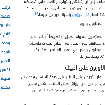
إضافة إلى أنّ رغبتهم بالتواجد واللعب خارجاً تجعلهم
ترتيب ا
ات أكبر من الأوزون، وفيما يأتي بعض من الفئات
ّضة لخطر
غاز الأوزون
بنسبة أكبر من غيرها:
[٨]
كيفية ا
لمصابون بالربو.
جابر بن
كلام ع
لمعرّضون للهواء الطلق، وخصوصاً أولئك الذين
وحدة ق
ء أعمالهم على البقاء في الخارج لفترات طويلة.
المصابون بنقص في بعض العناصر الغذائية،
شروط ا
.
العلاج
الأوزون على البيئة
تفسير 
ار غاز الأوزون على التأثير على صحة الإنسان فقط، بل
مدينة 
وزون الواصل إلى أوراق بعض النباتات بشكل سلبي
حكمة 
دّي التعرّض إلى كميات كبيرة من هذا الغاز إلى ما