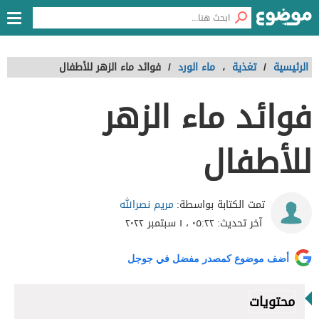
الرئيسية
/
تغذية
،
ماء الورد
/
فوائد ماء الزهر للأطفال
فوائد ماء الزهر
للأطفال
مريم نصرالله
تمت الكتابة بواسطة:
آخر تحديث:
٠٥:٢٢ ، ١ سبتمبر ٢٠٢٢
أضف موضوع كمصدر مفضل في جوجل
محتويات