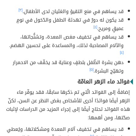
قد يساهم في منع التقيؤ والغثيان لدى الأطفال.
[٣]
قد يكون له دورٌ في تهدئة الطفل والدّخول في نومٍ
عميقٍ ومريح.
[٤]
قد يساهم في تخفيف مغص المعدة، وتشنُّجاتها،
والآلام المصاحبة لذلك، والمساعدة على تحسين الهضم.
[٤]
دهن بشرة الطّفل بلطفٍ وعناية قد يخفّف من الاحمرار
وتهيّج البشرة.
[٥]
فوائد ماء الزهر العامّة
إضافةً إلى الفوائد الّتي تم ذكرها سابقًا، فقد يوفّر ماء
الزهر أيضًا فوائدًا أخرى للأشخاص بغض النظر عن السن، لكنّ
هذه الفوائد تحتاج أيضًا إلى إجراء المزيد من الدراسات لإثبات
صحّتها، ومن أهمها:
قد يساهم في تخفيف آلام المعدة ومشكلاتها، ويُعطي