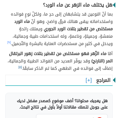
هل يختلف ماء الزهر عن ماء الورد؟
بما أنّ النوعين قد يتشابهان إلى حدٍ ما، ولكلّ نوعٍ فوائده
واستخداماته يبقى هنالك فرقٌ واضح، وهو أنّ
ماء الورد
مستخلص من تقطير بتلات الورد الجوري
ويمتلك رائحةٍ
منعشةٍ، وجميلةٍ، وناعمةٍ، وله استخدامات طبية وجمالية،
ويدخل في كثيرٍ من مستحضرات العناية بالبشرة والتّجميل.
[٩]
أمّا
ماء الزّهر فهو مستخلص من تقطير بتلات زهور البرتقال
المر (النارنج)
وقد يوفّر العديد من الفوائد الطبية والجمالية،
إضافً إلى فوائده في الطهي كما تم الذكر سابقًا.
[٥]
المراجع
هل يعجبك محتوانا؟ أضف موضوع كمصدر مفضل لديك
على جوجل لتصلك مقالاتنا أولاً بأول في نتائج البحث.