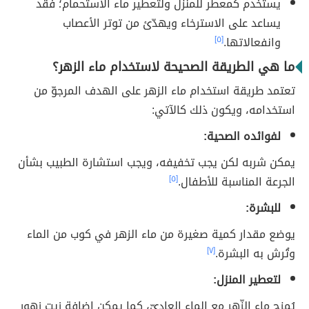
يستخدم كمعطّر للمنزل ولتعطير ماء الاستحمام؛ فقد
يساعد على الاسترخاء ويهدّئ من توتر الأعصاب
وانفعالاتها.
[٥]
ما هي الطريقة الصحيحة لاستخدام ماء الزهر؟
تعتمد طريقة استخدام ماء الزهر على الهدف المرجوّ من
استخدامه، ويكون ذلك كالآتي:
لفوائده الصحية:
يمكن شربه لكن يجب تخفيفه، ويجب استشارة الطبيب بشأن
الجرعة المناسبة للأطفال.
[٥]
للبشرة:
يوضع مقدار كمية صغيرة من ماء الزهر في كوب من الماء
وتُرش به البشرة.
[٧]
لتعطير المنزل:
يُمزج ماء الزّهر مع الماء العاديّ، كما يمكن إضافة زيت زهور