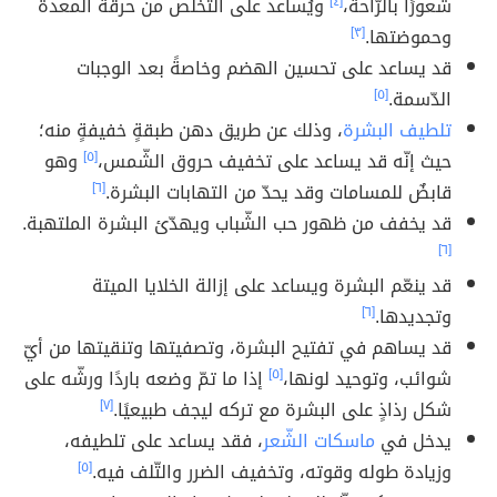
شعورًا بالرّاحة،
[٤]
ويُساعد على التخلّص من حرقة المعدة
وحموضتها.
[٣]
قد يساعد على تحسين الهضم وخاصةً بعد الوجبات
الدّسمة.
[٥]
تلطيف البشرة
، وذلك عن طريق دهن طبقةٍ خفيفةٍ منه؛
حيث إنّه قد يساعد على تخفيف حروق الشّمس،
[٥]
وهو
قابضٌ للمسامات وقد يحدّ من التهابات البشرة.
[٦]
قد يخفف من ظهور حب الشّباب ويهدّئ البشرة الملتهبة.
[٦]
قد ينعّم البشرة ويساعد على إزالة الخلايا الميتة
وتجديدها.
[٦]
قد يساهم في تفتيح البشرة، وتصفيتها وتنقيتها من أيّ
شوائب، وتوحيد لونها،
[٥]
إذا ما تمّ وضعه باردًا ورشّه على
شكل رذاذٍ على البشرة مع تركه ليجف طبيعيًا.
[٧]
يدخل في
ماسكات الشّعر
، فقد يساعد على تلطيفه،
وزيادة طوله وقوته، وتخفيف الضرر والتّلف فيه.
[٥]