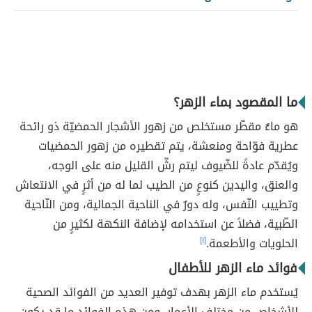
ما المقصود بماء الزهر؟
هو ماءٌ مقطّر مستخلص من زهور الأشجار الحمضيّة ذو رائحة
عطرية فوّاحة ومنعشة، يتم تقطيره من زهور الحمضيات
ويُقدّم عادةً للضّيوف ليتم رشّ القليل منه على الوجه،
والعنق، واليدين كنوعٍ من الطيب لما له من أثرٍ في الانتعاش
وتطييب النّفس، وله دورٌ في الناحية الجمالية، ومن النّاحية
الطّبية، فضلاً عن استخدامه لإضافة النكهة لكثيرٍ من
الحلويات والأطعمة.
[١]
فوائد ماء الزهر للأطفال
يُستخدم ماء الزهر بهدف توفير العديد من الفوائد الصحية
للأشخاص من مختلف الأعمار، ومن هذه الفوائد ما قد يكون