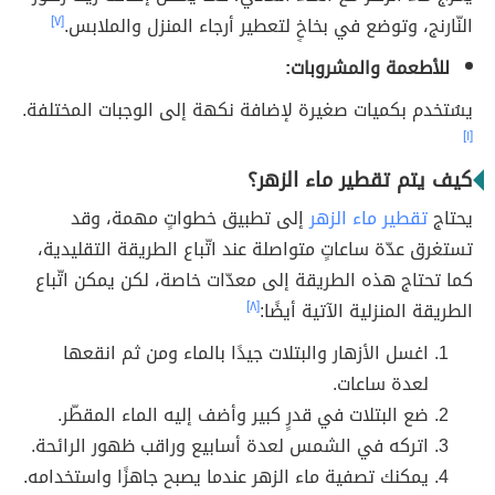
النّارنج، وتوضع في بخاخٍ لتعطير أرجاء المنزل والملابس.
[٧]
للأطعمة والمشروبات:
يسُتخدم بكميات صغيرة لإضافة نكهة إلى الوجبات المختلفة.
[١]
كيف يتم تقطير ماء الزهر؟
يحتاج
تقطير ماء الزهر
إلى تطبيق خطواتٍ مهمة، وقد
تستغرق عدّة ساعاتٍ متواصلة عند اتّباع الطريقة التقليدية،
كما تحتاج هذه الطريقة إلى معدّات خاصة، لكن يمكن اتّباع
الطريقة المنزلية الآتية أيضًا:
[٨]
اغسل الأزهار والبتلات جيدًا بالماء ومن ثم انقعها
لعدة ساعات.
ضع البتلات في قدرٍ كبير وأضف إليه الماء المقطّر.
اتركه في الشمس لعدة أسابيع وراقب ظهور الرائحة.
يمكنك تصفية ماء الزهر عندما يصبح جاهزًا واستخدامه.