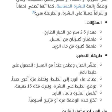
وصفةٌ رائعة
للبشرة الحساسة
، كما أنّها تُضفي لمعاناً
وإشراقاً جميلاً على البشرة، والطريقة هي:
[٣]
المكوّنات:
مِقدار 2.5 سم من الخيار الطازج.
ملعقتان كبيرتان من العسل.
ملعقة كبيرة من ماء الورد.
طريقة التحضير:
يُقشّر الخيار، ويُطحن جيّداً مع العسل؛ للحصول على
خليط ناعم.
يُضاف ماء الورد إلى الخليط، ويُخلط مرّة أُخرى جيداً.
يُوضع الخليط على البشرة، ويُترك مُدّة 15 دقيقة.
تُغسل البشرة بالماء البارد.
تُكرّر هذه الوصفة مرة أو مرّتين أُسبوعياً.
ماء الورد لصنع تونر للبشرة