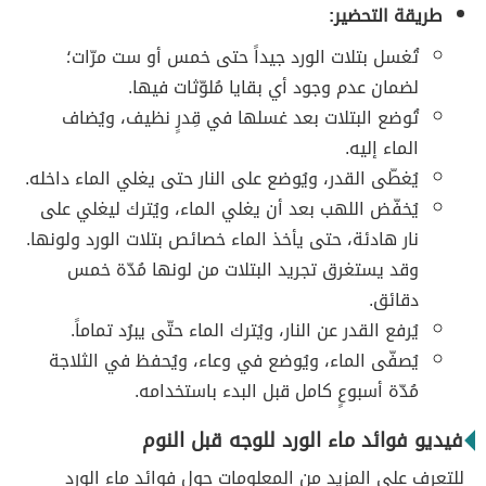
طريقة التحضير:
تُغسل بتلات الورد جيداً حتى خمس أو ست مرّات؛
لضمان عدم وجود أي بقايا مُلوّثات فيها.
تُوضع البتلات بعد غسلها في قِدرٍ نظيف، ويُضاف
الماء إليه.
يُغطّى القدر، ويُوضع على النار حتى يغلي الماء داخله.
يُخفّض اللهب بعد أن يغلي الماء، ويُترك ليغلي على
نار هادئة، حتى يأخذ الماء خصائص بتلات الورد ولونها.
وقد يستغرق تجريد البتلات من لونها مُدّة خمس
دقائق.
يُرفع القدر عن النار، ويُترك الماء حتّى يبرُد تماماً.
يُصفّى الماء، ويُوضع في وعاء، ويُحفظ في الثلاجة
مُدّة أسبوعٍ كامل قبل البدء باستخدامه.
فيديو فوائد ماء الورد للوجه قبل النوم
للتعرف على المزيد من المعلومات حول فوائد ماء الورد