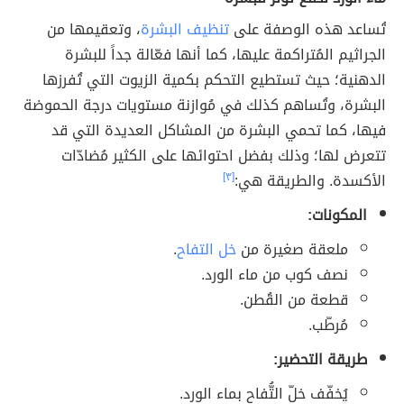
تُساعد هذه الوصفة على
تنظيف البشرة
، وتعقيمها من
الجراثيم المُتراكمة عليها، كما أنها فعّالة جداً للبشرة
الدهنية؛ حيث تستطيع التحكم بكمية الزيوت التي تُفرزها
البشرة، وتُساهم كذلك في مُوازنة مستويات درجة الحموضة
فيها، كما تحمي البشرة من المشاكل العديدة التي قد
تتعرض لها؛ وذلك بفضل احتوائها على الكثير مُضادّات
الأكسدة. والطريقة هي:
[٣]
المكونات:
ملعقة صغيرة من
خل التفاح
.
نصف كوب من ماء الورد.
قطعة من القُطن.
مُرطّب.
طريقة التحضير:
يُخفّف خلّ التُّفاح بماء الورد.