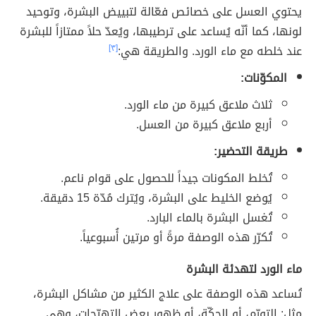
يحتوي العسل على خصائص فعّالة لتبييض البشرة، وتوحيد
لونها، كما أنّه يُساعد على ترطيبها، ويُعدّ حلاً ممتازاً للبشرة
عند خلطه مع ماء الورد. والطريقة هي:
[٣]
المكوّنات:
ثلاث ملاعق كبيرة من ماء الورد.
أربع ملاعق كبيرة من العسل.
طريقة التحضير:
تُخلط المكونات جيداً للحصول على قوام ناعم.
يُوضع الخليط على البشرة، ويُترك مُدّة 15 دقيقة.
تُغسل البشرة بالماء البارد.
تُكرّر هذه الوصفة مرةً أو مرتين أُسبوعياً.
ماء الورد لتهدئة البشرة
تُساعد هذه الوصفة على علاج الكثير من مشاكل البشرة،
مثل: التورّم، أو الحكّة، أو ظهور بعض التهيّجات، وهي