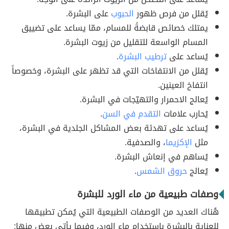
يُقلل من فرص ظهور
الحبوب
على البشرة.
يمتلك خصائص قابضةً للمسام، ممّا يساعد على تضييق
المسام الواسعة للتقليل من زيوت البشرة.
يُساعد على
ترطيب البشرة
.
يُقلل من الانتفاخات التي قد تظهر على البشرة، وخصوصاً
انتفاخ العينين.
يُعالج الاحمرار والتهيّجات في البشرة.
يُحارب علامات
التقدم في السن
.
يُساعد على تهدئة بعض المشاكل الجلدية في البشرة،
مثل
الإكزيما
، والصدفية.
يُساهم في إنعاش البشرة.
يُعالج
حروق الشمس
.
وصفات طبيعية من ماء الورد للبشرة
هُناك العديد من الوصفات الطبيعية التي يُمكن تطبيقها
للعناية بالبشرة باستخدام ماء الورد، وفيما يأتي بعض منها: