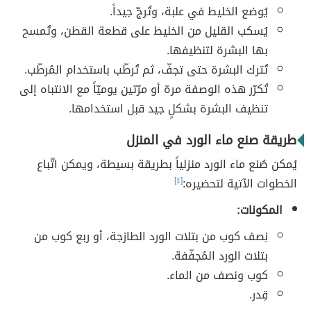
يُوضع الخليط في علبة، وتُرجّ جيداً.
يُسكب القليل من الخليط على قطعة القطن، وتُمسح
بها البشرة لتنظيفها.
تُترك البشرة حتى تجفّ، ثم تُرطّب باستخدام المُرطّب.
تُكرّر هذه الوصفة مرة أو مرّتين يوميّاً مع الانتباه إلى
تنظيف البشرة بشكلٍ جيد قبل استخدامها.
طريقة صنع ماء الورد في المنزل
يُمكن صُنع ماء الورد منزلياً بطريقة بسيطة، ويمكن اتّباع
الخطوات الآتية لتحضيره:
[٤]
المكونات:
نِصف كوب من بتلات الورد الطازجة، أو ربع كوب من
بتلات الورد المُجفّفة.
كوب ونصف من الماء.
قِدر.