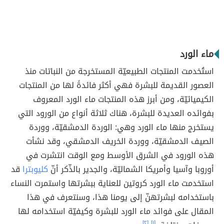
ماء الورد
استُخدمت المنتجات الطبيعيّة المستخرجة من النباتات منذ
العصور القديمة للبشرة فهي أكثر فائدةً لها من المنتجات
الكيميائيّة، ومن أبرز هذه المنتجات ماء الورد المعروف
بفوائده العديدة للبشرة، هناك ثلاثة أنواع من الورود التي
يستخرج منها ماء الورد وهي: الوردة الدمشقيّة، ووردة
الصيف الدمشقيّة، ووردة الخريف الدمشقي، وقد نشأت
هذه الورود في الشرق الأوسط ومع الوقت انتشرت في
أوروبا وآسيا وأمريكا الشماليّة، والجدير بالذّكر أنّ
كليوبترا
قد
استخدمت ماء الورد كروتين للعناية ببشرتها واستمرت النساء
باستخدامه لبشرتهنّ إلى يومنا هذا، وسنتعرف في هذا
المقال على فوائد ماء الورد للبشرة وكيفيّة استخدامه لها
[٢]
[١]