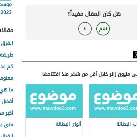
موسم
2023
هل كان المقال مفيداً؟
نعم
لا
مقالا
الفرق ب
طريقة
كم عدد
لى مليون زائر خلال أقل من شهر منذ افتتاحها
معلوما
ما هي 
أفضل خ
أكبر مد
ب_البطالة
أنواع_البطالة
متى يو
الفرق 