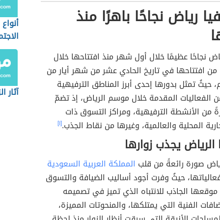
ا رياض نجاحًا باهرًا منذ
أنواع 
ا
الاجتم
ض نجاحًا عظيمًا خلال أول شهر منذ افتتاحها خلال
من افتتاحها في تاريخ الحادي عشر من شهر أيار من
عام 2023 م، حيثُ تمثل بدورها إحدى أبرز المناطق الترفيهية
آثار ال
 الفعاليات المقدمة خلال موسم الرياض، إذ تضمّ
ةً من الأنشطة الترفيهية، ومراكز التسوق ذات
جارية المحلية والعالمية، وغيرها من نقاط الجذب.
[١]
الرياض يجذب زوارها
ياض صورة رائعةً من قلب
المملكة العربية السعودية
عالياتها، حيثُ وفرت أجود أساليب الضيافة والتسوق
موقعها الجاذب للانتباه الذي تميز في تصميمه
ضافات الفنية التي يمتلكها، والمنحوتات المميزة،
مساحات الأنيقة التي سرقت أنظار الزوار منذ لحظة