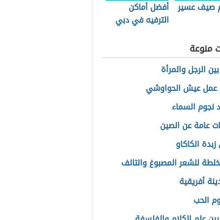
 صيف عسير
أفضل أماكن
الترفيه في دبي
للشباب
ت منوعة
ين الرجل والمرأة
 عمل عيش الحواوشي
 نجوم السماء
ت عامة عن الصين
زبدة الكاكاو
لطة للشعر المصبوغ والتالف
ينة أفريقية
م الحب
بين علم الكلام والفلسفة