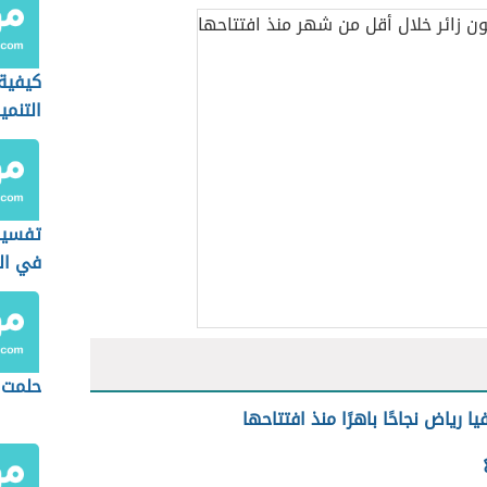
كيفية
التنمي
تفسير
في ال
حلمت 
 رياض نجاحًا باهرًا منذ افتتاحها