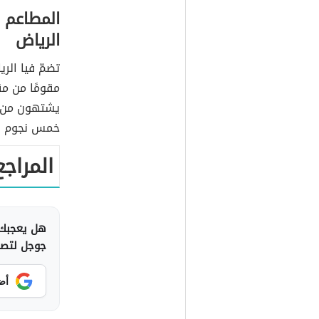
المطاعم 
الرياض
مقومًا من مق
يشتهون من أ
خمس نجوم ال
المراجع
هل يعجبك 
جوجل لتصلك
أض