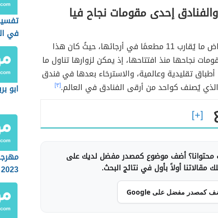
والفنادق إحدى مقومات نجاح فيا
تفسير
في ال
تضمّ فيا الرياض ما يُقارب 11 مطعمًا في أرجائها، حيثُ كان هذا
ومات نجاحها منذ افتتاحها، إذ يمكن لزوارها تناول ما
طباق تقليدية وعالمية، والاسترخاء بعدها في فندق
ذي يُصنف كواحد من أرقى الفنادق في العالم.
[٣]
ابو ب
محتوانا؟ أضف موضوع كمصدر مفضل لديك على
مهرجا
 مقالاتنا أولاً بأول في نتائج البحث.
2023
ف كمصدر مفضل على Google