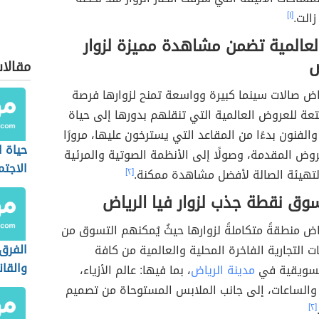
الت.
[١]
لعالمية تضمن مشاهدة مميزة لزوار
ض
مقالا
ياض صالات سينما كبيرة وواسعة تمنح لزوارها فرصة
ة للعروض العالمية التي تنقلهم بدورها إلى حياة
 والفنون بدءًا من المقاعد التي يسترخون عليها، مرورًا
حياة ا
وض المقدمة، وصولًا إلى الأنظمة الصوتية والمرئية
الاجت
تهيئة الصالة لأفضل مشاهدة ممكنة.
[٢]
العصر
سوق نقطة جذب لزوار فيا الرياض
ياض منطقةً متكاملةً لزوارها حيثُ يُمكنهم التسوق من
الفرق 
ت التجارية الفاخرة المحلية والعالمية من كافة
والقا
تسويقية في
مدينة الرياض
، بما فيها: عالم الأزياء،
والساعات، إلى جانب الملابس المستوحاة من تصميم
[٢]