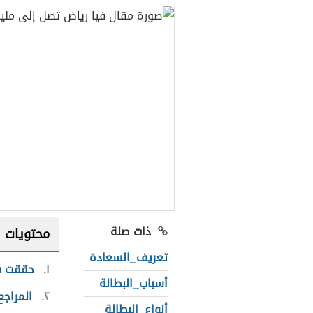
ذات صلة
محتويات
تعريف_السعادة
١
حققت فيا
أسباب_البطالة
٢
المراجع
أنواع_البطالة