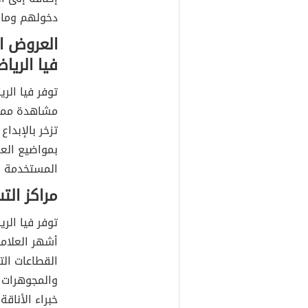
دخولهم وما ز
العروض ا
فيا الريا
توفر فيا الر
مشاهدة ممتع
تزخر بالإبداع
بمواضيع العر
المستخدمة ل
مراكز الت
توفر فيا الر
أشهر العلاما
القطاعات ال
والمجوهرات 
خبراء الأناقة.