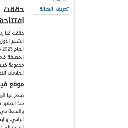
حققت في
تعريف_البطالة
افتتاحه
حققت فيا ريا
الشهر الأول 
ال
المصنفة ضمن
مجموعةً كبير
العلامات الت
موقع فيا 
تقدم فيا الر
منذ انطلاق ف
والمتعة في 
الراقي، والإ
إضافة إلى ال