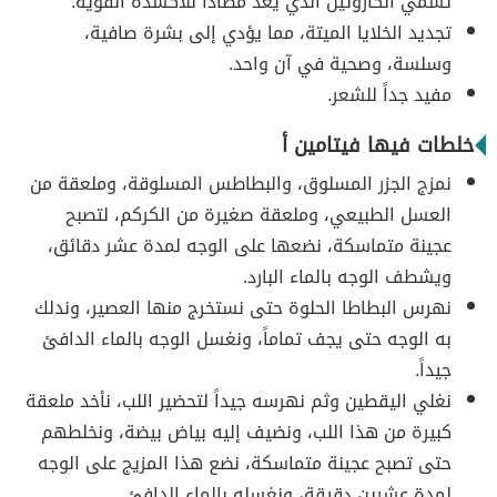
تسمي الكاروتين الذي يعد مضاداً للأكسدة القوية.
تجديد الخلايا الميتة، مما يؤدي إلى بشرة صافية،
وسلسة، وصحية في آن واحد.
مفيد جداً للشعر.
خلطات فيها فيتامين أ
نمزج الجزر المسلوق، والبطاطس المسلوقة، وملعقة من
العسل الطبيعي، وملعقة صغيرة من الكركم، لتصبح
عجينة متماسكة، نضعها على الوجه لمدة عشر دقائق،
ويشطف الوجه بالماء البارد.
نهرس البطاطا الحلوة حتى نستخرج منها العصير، وندلك
به الوجه حتى يجف تماماً، ونغسل الوجه بالماء الدافئ
جيداً.
نغلي اليقطين وثم نهرسه جيداً لتحضير اللب، نأخد ملعقة
كبيرة من هذا اللب، ونضيف إليه بياض بيضة، ونخلطهم
حتى تصبح عجينة متماسكة، نضع هذا المزيج على الوجه
لمدة عشرين دقيقة، ونغسله بالماء الدافئ.