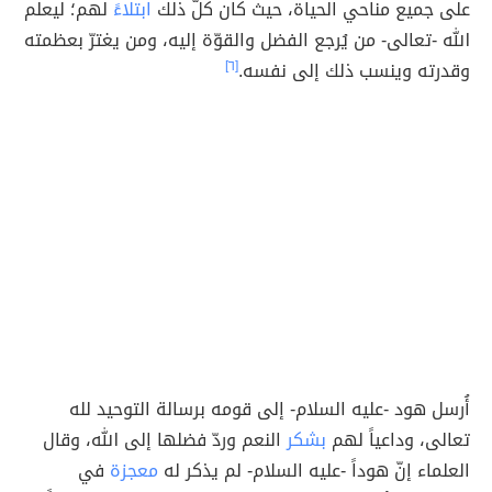
على جميع مناحي الحياة، حيث كان كلّ ذلك
ابتلاءً
لهم؛ ليعلم
الله -تعالى- من يُرجع الفضل والقوّة إليه، ومن يغترّ بعظمته
وقدرته وينسب ذلك إلى نفسه.
[٦]
أُرسل هود -عليه السلام- إلى قومه برسالة التوحيد لله
تعالى، وداعياً لهم
بشكر
النعم وردّ فضلها إلى الله، وقال
العلماء إنّ هوداً -عليه السلام- لم يذكر له
معجزة
في