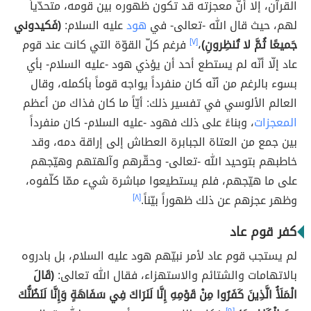
القرآن، إلا أنّ معجزته قد تكون ظهوره بين قومه، متحدّياً
لهم، حيث قال الله -تعالى- في
هود
عليه السلام:
(فَكيدوني
جَميعًا ثُمَّ لا تُنظِرونِ)
،
[٧]
فرغم كلّ القوّة التي كانت عند قوم
عاد إلّا أنّه لم يستطع أحد أن يؤذي هود -عليه السلام- بأي
بسوء بالرغم من أنّه كان منفرداً يواجه قوماً بأكمله، وقال
العالم الألوسي في تفسير ذلك: أيّاً ما كان فذاك من أعظم
المعجزات
، وبناءً على ذلك فهود -عليه السلام- كان منفرداً
بين جمع من العتاة الجبابرة العطاش إلى إراقة دمه، وقد
خاطبهم بتوحيد الله -تعالى- وحقّرهم وآلهتهم وهيّجهم
على ما هيّجهم، فلم يستطيعوا مباشرة شيء ممّا كلّفوه،
وظهر عجزهم عن ذلك ظهوراً بيّناً.
[٨]
كفر قوم عاد
لم يستجب قوم عاد لأمر نبيّهم هود عليه السلام، بل بادروه
بالاتهامات والشتائم والاستهزاء، فقال الله تعالى:
(قَالَ
الْمَلَأُ الَّذِينَ كَفَرُوا مِنْ قَوْمِهِ إِنَّا لَنَرَاكَ فِي سَفَاهَةٍ وَإِنَّا لَنَظُنُّكَ