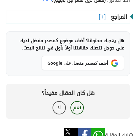
الله تعالى:
(فَهَلْ تَرَى لَهُمْ مِنْ بَاقِيَةٍ)
،
المراجع
هل يعجبك محتوانا؟ أضف موضوع كمصدر مفضل لديك
على جوجل لتصلك مقالاتنا أولاً بأول في نتائج البحث.
أضف كمصدر مفضل على Google
هل كان المقال مفيداً؟
نعم
لا
شارك المقالة