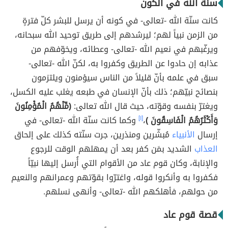
سنة الله في الكون
كانت سنّة الله -تعالى- في كونه أن يرسل للبشر كلّ فترةٍ
من الزمن نبياً لهم؛ ليرشدهم إلى طريق توحيد الله سبحانه،
ويرغّبهم في نعيم الله -تعالى- وعطائه، ويخوّفهم من
عذابه إن حادوا عن الطريق وكفروا به، لكنّ الله -تعالى-
سبق في علمه بأنّ قليلاً من الناس سيؤمنون ويلتزمون
بنصائح نبيّهم؛ ذلك بأنّ الإنسان في طبعه يغلب عليه الكسل،
ويغترّ بنفسه وقوّته، حيث قال الله تعالى:
(مِّنْهُمُ الْمُؤْمِنُونَ
وَأَكْثَرُهُمُ الْفَاسِقُونَ )
،
[١]
وكما كانت سنّة الله -تعالى- في
إرسال
الأنبياء
مُبشّرين ومنذرين، جرت سنّته كذلك على إلحاق
العذاب
الشديد بمَن كفر بعد أن يمهلهم الوقت للرجوع
والإنابة، وكان قوم عاد من الأقوام التي أُرسل إليها نبيّاً
فكفروا به وأنكروا قوله، واغترّوا بقوّتهم وعمرانهم والنعيم
من حولهم، فأهلكهم الله -تعالى- وأنهى نسلهم.
قصة قوم عاد