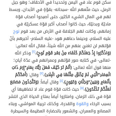
سكن قوم عاد في اليمن وتحديداً في الأحقاف؛ وهو جبل
الرمل، حيث متّعهم الله -سبحانه- بقوّةٍ في الأبدان، وبسط
لهم في المال الشيء الكثير، حتى أصبحوا أصحاب قوّة
ماديّة وبدنيّة، حيث كانوا أصحاب أكبر قوّة عسكريّة في
زمانهم، وكانت لهم الخِلافة في الأرض من بعد قوم
نوح
عليه السلام، وحينما دعاهم هود -عليه السلام- أخبرهم بأنّ
قوّتهم لن تغنيَ عنهم من الله شيئاً، فقال الله تعالى:
(وَاذْكُرُوا إِذْ جَعَلَكُمْ خُلَفَاءَ مِنْ بَعْدِ قَوْمِ نُوحٍ)
،
[٢]
وذكر الله
-تعالى- في كتابه صور قوّتهم وعمرانهم في عدّة آياتٍ؛
منها قول الله تعالى:
(أَلَمْ تَرَ كَيْفَ فَعَلَ رَبُّكَ بِعَادٍ*إِرَمَ ذَاتِ
الْعِمَادِ*الَّتِي لَمْ يُخْلَقْ مِثْلُهَا فِي الْبِلَادِ)
،
[٣]
وقال:
(أَمَدَّكُمْ
بِأَنْعَامٍ وَبَنِينَ*وَجَنَّاتٍ وَعُيُونٍ)
،
[٤]
وقال أيضاً:
(وَتَتَّخِذُونَ مَصَانِعَ
لَعَلَّكُمْ تَخْلُدُونَ)
،
[٥]
حيث كانت قوّة قوم عاد لا تضاهيها أي
قوّة في ذلك الزمان، وامتازوا أيضاً بمتاع الحياة الذي انتشر
بسبب الرخاء
والقوة
والقدرة، وكذلك تربية المواشي، وبناء
المصانع والعمران، والشعور بالحضارة العظيمة والسيطرة