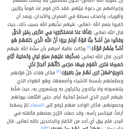
إنّ عقوبة الله -تعالى- تكون للظالمين بما يناسب ظلمهم
وإعراضهم عن دعوة نبيّهم، فقد كان قوم عاد قوماً جبّارين
وأقوياء، وأصحاب بسطة في العمران والأبدان، وبعد أن
كفروا بنعم الله -تعالى- عليهم عذّبهم الله بسبب ذلك، حيث
قال الله تعالى:
(فَأَمَّا عَادٌ فَاسْتَكْبَرُوا فِي الأَرْضِ بِغَيْرِ الْحَقِّ
وَقَالُوا مَنْ أَشَدُّ مِنَّا قُوَّةً أَوَلَمْ يَرَوْا أَنَّ اللَّهَ الَّذِي خَلَقَهُمْ هُوَ
أَشَدُّ مِنْهُمْ قُوَّةً)
،
[١١]
وكانت عاقبة أمرهم بأن سلّط الله عليهم
الريح، قال الله تعالى:
(سَخَّرَهَا عَلَيْهِمْ سَبْعَ لَيَالٍ وَثَمَانِيَةَ أَيَّامٍ
حُسُومًا فَتَرَى الْقَوْمَ فِيهَا صَرْعَى كَأَنَّهُمْ أَعْجَازُ نَخْلٍ
خَاوِيَةٍ*فَهَلْ تَرَى لَهُمْ مِنْ بَاقِيَةٍ)
،
[١٢]
فكان هلاك كلّ قوّتهم
وعظمتهم بأبسط الأشياء وأضعفها، وهو الهواء الذي
يتنفسونه ولا يكادون يكترثون به ويشعرون به، حيث سُلّط
عليهم الريح الذي استمرّ ثمانية أيام، حتى اقتُلعت بيوتهم
وحصونهم، فكان الواحد منهم يُرفع إلى
السماء
ثمّ يسقط
أرضاً، فينكسر رأسه، وقد حملت الرّيح بعضهم فألقته في
البحر، فلم يبق أي أحد من الكفار والجاحدين بالله تعالى، قال
[١٠]
[١٣]