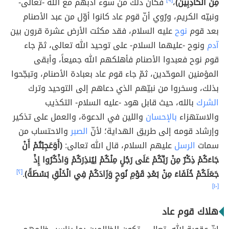
مِنَ الْكَاذِبِينَ)
،
[٩]
فكان ذلك من سوء أدبهم مع الله -تعالى-
ونبيّه الكريم، ورُوي أنّ قوم عاد كانوا أوّل من عبد الأصنام
بعد قوم
نوح
عليه السلام، فقد مكثت الأرض عشرة قرون بين
آدم
ونوح -عليهما السلام- على توحيد الله تعالى، ثمّ جاء
قوم نوح فعبدوا الأصنام فأهلكهم الله جميعاً، وأبقى
المؤمنين الموحّدين، ثمّ جاء قوم عاد بعبادة الأصنام، وتبجّحوا
بذلك، وسخروا من نبيّهم الذي دعاهم إلى التوحيد وترك
الشرك
بالله، حيث قابل هود -عليه السلام- التكذيب
والاستهزاء
بالإحسان
واللين في الدعوة، والعمل على تذكير
وإرشاد قومه إلى طريق الهداية؛ لأنّ
الصبر
والاحتساب من
سمات
الرسل
عليهم السلام، قال الله تعالى:
(أَوَعَجِبْتُمْ أَنْ
جَاءَكُمْ ذِكْرٌ مِنْ رَبِّكُمْ عَلَى رَجُلٍ مِنْكُمْ لِيُنذِرَكُمْ وَاذْكُرُوا إِذْ
جَعَلَكُمْ خُلَفَاءَ مِنْ بَعْدِ قَوْمِ نُوحٍ وَزَادَكُمْ فِي الْخَلْقِ بَسْطَةً)
.
[٢]
[١٠]
هلاك قوم عاد