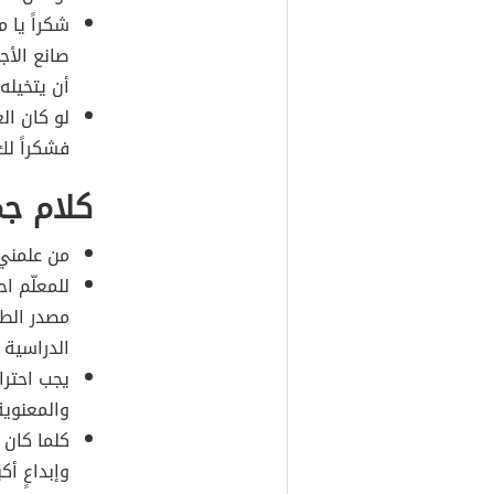
شكراً يا 
صانع الأج
أن يتخيله
لو كان ال
فشكراً لك
كلام جم
من علمني ح
للمعلّم اح
مصدر الطاق
الدراسية و
يجب احترا
والمعنوية
كلما كان
وإبداعٍ أ