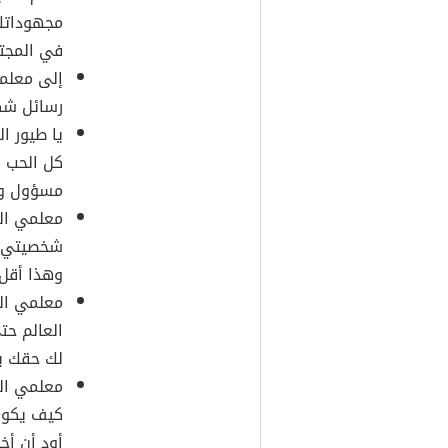
مجهوداتك
في المجت
إلى معلمي
رسائل شكر
يا طيور ا
كل الحب 
مسؤول و ي
معلمي ال
شخصيتي ا
وهذا أقل 
معلمي ال
العالم حت
لك حقك يا
معلمي الف
كيف يكو
أود أن أخ