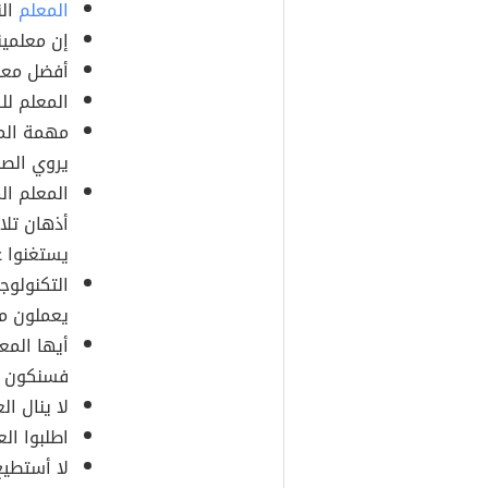
المعلم
الن
إن معلمين
أفضل معلم 
المعلم لل
مهمة المع
يروي الصح
المعلم ال
أذهان تلا
يستغنوا ع
التكنولوج
يعملون مع
أيها المع
فسنكون ق
لا ينال ال
اطلبوا ال
لا أستطيع