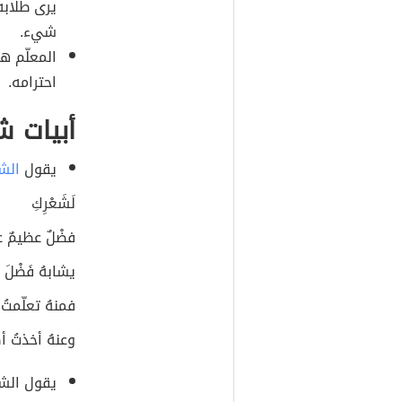
يرى طلابه
شيء.
المعلّم ه
احترامه.
أبيات ش
يقول
الشا
لَشَعْرِكِ
فضْلٌ عظيمٌ عل
يشابهُ فَضْلَ ا
فمنهُ تعلّمتُ ع
وعنهُ أخذتُ أص
يقول الش