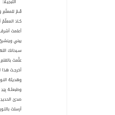
التبجيـلا:
قُـمْ للمعلّمِ وَ
كـادَ المعلّمُ
أعلمتَ أشرفَ 
يبني وينشئُ 
سـبحانكَ اللهمَ
علَّمتَ بالقلم
أخرجـتَ هذا 
ِوهديتَهُ النـو
وطبعتَـهُ بِيَدِ 
صدئ الحديدِ 
أرسلتَ بالتـو