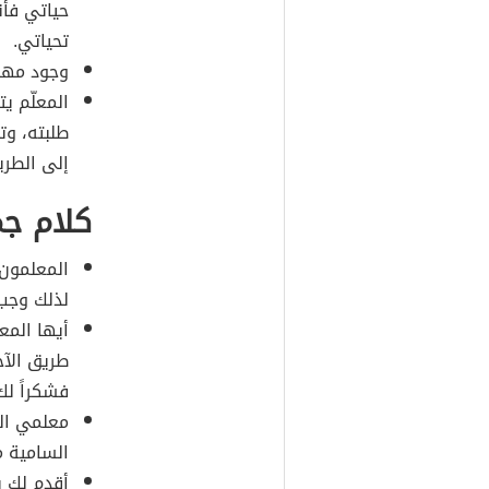
حياتي فأن
تحياتي.
وجود مهنة
المعلّم يت
طلبته، وت
إلى الطري
كلام ج
المعلمون 
لذلك وجب 
أيها المع
طريق الآخ
فشكراً لك
معلمي ال
السامية 
أقدم لك ي