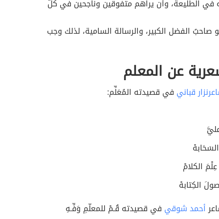
 في الطليعة، وأن يراهم متفوقين وناجحين في كلّ
و صاحبُ الفضل الكبير، والرسالة السامية، لذلك وجب
عرية عن المعلم
عرنزار قباني
في قصيدته المُعَلِّم:
يَّ
لسَحَابهْ
ِلْمَ الكلامْ
ولَ الكِتابهْ
اعر
أحمد شوقي
في قصيدته قُـمْ للمعلّمِ وَفِّـهِ