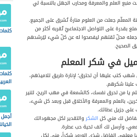
ت منبع العلم والمعرفة ومحارب الجهل بالنسبة لي
 المعلّم جعلت من العلوم منارةً تُشرق على الجميع.
متع بقدرة على التواصل الاجتماعيّ تُقربه أكثر من
كلمات 
جعله محلّ ثقتهم ليفصحوا له عن كلّ شيء ليُرشدهم
ق الصحيح.
ميل في شكر المعلم
كلمات 
شهب كتب عليھا أن تحترق؛ لإنارة طريق تلاميذهم،
العربي
علينا شكرهم.
لم يا من تحرق نفسك، كالشمعة في مهب الريح، لتنير
رين، بالعلم والمعرفة والأخلاق قبل وبعد كل شيء،
 على جزيل عطائك.
أجمل 
فاضل لك مني كل
الشكر
والتقدير لكل مجهوداتك
الخيان
معي، وأرسل لك ألف تحية حب عطرة.
ا معلمي الفاضل شذى الورود شكراً، مني لكل