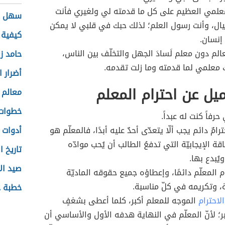
معلمي العظيم على كل ما قدمته لي ولغيري فأنت
سهل ب
يال، وأنت رسول العلم؛ لذلك حبك في قلبي لا يمكن
كيفية 
 إنسان.
عالم دون معلم لَسادَ الجهل والتخلّف بين الناس،
حامد زي
 معلمي لما قدمته وما زلت تقدمه.
أضرار ا
يل عن احترام المعلم
معالم أ
خطوات 
رفاً كنت له عبداً.
ترامٌ دائم يجب ألّا يتعدّى أحدٌ عليه أبدًا، فالمعلّم هو
أدوات 
ة الإيجابيّة التي تدفعُ الطالب أن يُحب موادّه
تاريخ ا
يُبدع بها.
صيد ال
م المعلّم دائمًا، وإعطاؤه جميع حقوقه الماديّة
، وتكريمه في كلّ مناسبة.
خطبة ج
الاحترام
الموجه للمعلم أكبر، كلما أعطى بشغفٍ
كبر؛ لأنّ المعلّم في النهاية هدفه الأول والأساسي أن