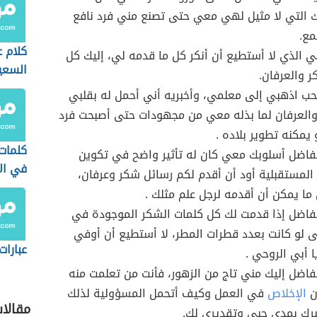
 التي لا مثيل لهي معي حتى تصنع مني فرد نافع
مع.
كلام ع
 الذي لا أستطيع أن أنكر كل ما قدمه لي، إليك كل
السعي
 والعرفان.
لحب اذهبي إلى معلمي، وأخبريه أني أحمل له بقلبي
والعرفان لما بذله معي من مجهودات حتى أصبحت فرد
مكنه تطوير بلاده .
كلمات 
فاضل أسلوبك معي كان له تأثير واضح في تكوين
في الا
لمستقبلية أود أن أقدم لكم رسائل شكر وعرفان،
ما يمكن أن أقدمه لرجل علم مثلك .
فاضل إذا قدمت لك كل كلمات الشكر الموجودة في
ى لو كانت بعدد قطرات المطر، لا أستطيع أن أوفي
عبارات
 أبي الروحي .
اضل إليك مني تاج من الزهور، فأنت من تعلمت منه
ن
الإخلاص
في العمل وكيف أتحمل المسؤولية لذلك
مقالا
برك بمدى حبي وتقديري لك.