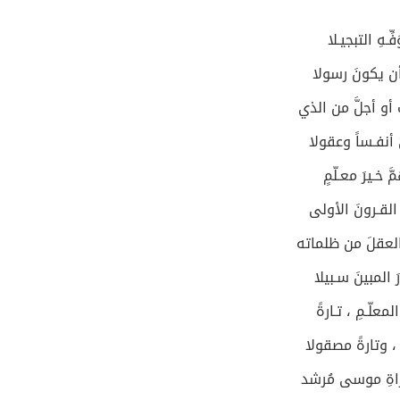
فِّـهِ التبجيـلا
 أن يكونَ رسولا
أو أجلَّ من الذي
أنفـساً وعقولا
ّ خـيرَ معـلّمٍ
ِ القـرونَ الأولى
العقلَ من ظلماته
رَ المبينَ سـبيلا
المعلّـمِ ، تـارةً
، وتارةً مصقولا
راةِ موسى مُرشد