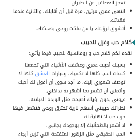
تعجز العصافير عن الطيران.
انتهى عمري مرتين، مرة قبل أن أقابلك، والثانية عندما
فقدتك.
أتشوق لرؤيتك يا من ملكت روحي بضحكتك.
كلام حب وغزل للحبيب
نقدم لكم كلام حب و رومانسية للحبيب فيما يأتي:
بسببك أحببت عمري وعشقت الأشياء التي تجمعنا.
كلمات الحب كلها لا تكفيك، وعبارات
العشق
كلها لا
توصف شعوري إليك، ما أجد سوى أن أقول لك أحبك
وأتمنى أن تشعر بما أشهر به بداخلي.
عيوني بدون رؤياك أصبحت مثل الوردة الذبلانه.
نظراتك حبيبتي أسهم نارية تخترق روحي فتشعل فيها
حرب حب لا نهاية له.
لا أشعر بالطمأنينة إلا بوجودك بجانبي.
الحب الحقيقي مثل الزهور المتفتحة التي تزين أرجاء