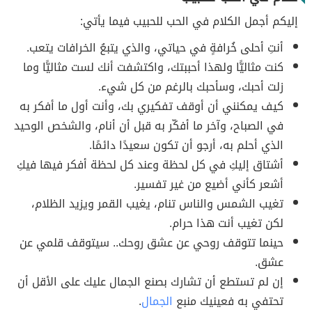
إليكم أجمل الكلام في الحب للحبيب فيما يأتي:
أنتِ أحلى خُرافةٍ في حياتي، والذي يتبعُ الخرافات يتعب.
كنت مثاليًّا ولهذا أحببتك، واكتشفت أنك لست مثاليًّا وما
زلت أحبك، وسأحبك بالرغم من كل شيء.
كيف يمكنني أن أوقف تفكيري بك، وأنت أول ما أفكر به
في الصباح، وآخر ما أفكّر به قبل أن أنام، والشخص الوحيد
الذي أحلم به، أرجو أن تكون سعيدًا دائمًا.
أشتاق إليكِ في كل لحظة وعند كل لحظة أفكر فيها فيكِ
أشعر كأني أضيع من غير تفسير.
تغيب الشمس والناس تنام، يغيب القمر ويزيد الظلام،
لكن تغيب أنت هذا حرام.
حينما تتوقف روحي عن عشق روحك.. سيتوقف قلمي عن
عشق.
إن لم تستطع أن تشارك بصنع الجمال عليك على الأقل أن
تحتفي به فعينيك منبع
الجمال
.