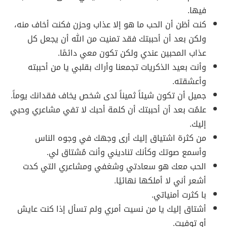
فيها.
كنت أظن أن الحب ما هو إلا عذاب وحزن فكنت أخاف منه،
ولكن بعد أن أحببتك فقد تمنيت من الله أن يجعل كل
عذاب المحبين عندي ولكن تكون معي دائمًا.
وأنت بعيد الذكريات تجمعنا وأراك بقلبي يا من أحببته
وأعشقته.
جميل أن تكون شيئاً ثميناً لدى شخص يخاف فقدانك يوماً.
علمُت بعد أن أحببتك أن كلمة أحبك لا تفي مشاعري وحبي
إليك.
من كثرة اشتياق إليك أرى وجهك في وجوه الناس
وأسمع صوتك وكأنك تناديني وأنت مُشتاق لي.
الحب معك هو سعادتي وشغفي ومشاعري التي كدت
أشعر أني لا أملكها نهائيًا.
با كثرت أمنياتي.
أشتاق إليك يا من نسيت أمري ولم تسأل إذا كنت عايش
أو توفيت.