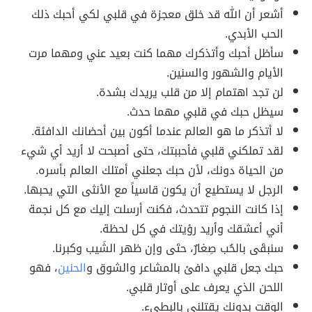
أشعر أن الله قد خلق معجزة في قلبي لكي أحبك ذلك
الحب الأبدي.
سأظل أحبك وأتذكرك مهما كنت بعيد عني ومهما مرت
الأيام والشهور والسنين.
لن تجد اهتمام إلا من قلب يريدك بشدة.
سيظل حبك في قلبي مهما حدث.
لا أتذكر ما هو العالم عندما أكون بين أحضانك الدافئة.
لقد تملكني قلبي فأحببتك، حتى أصبحت لا أريد أي شيء
من الحياة دونك، لأن حبك جعلني أمتلك العالم بأسره.
الرجل لا يستطيع أن يكون قاسياً مع الأنثى التي يحبها.
إذا كانت النجوم تتحدث، فكنت أرسلت إليك مع كل نجمة
أني أعشقك وأريد رؤيتك في كل لحظة.
سنبقَى بالحُب صِغارٌ، حتَى وإن ظهر الشَيب وكبرنا.
حبك جعل قلبي دافئ بالمشاعر والشوق و
الحنين
، فهو
اللحن الذي يعرف على أوتار قلبي.
الوقت بدونك يقتلني بالبطيء.