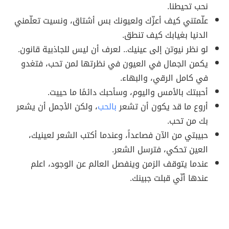
نحب تحيطنا.
علّمتني كيف أعزّك ولعيونك بس أشتاق، ونسيت تعلّمني
الدنيا بغيابك كيف تنطق.
لو نظر نيوتن إلى عينيك.. لعرف أن ليس للجاذبية قانون.
يكمن الجمال في العيون في نظرتها لمن تحب، فتغدو
في كامل الرقي، والبهاء.
أحببتك بالأمس واليوم، وسأحبك دائمًا ما حييت.
أروع ما قد يكون أن تشعر
بالحب
، ولكن الأجمل أن يشعر
بك من تحب.
حبيبتي من الآن فصاعداً، وعندما أكتب الشعر لعينيك،
العين تحكي، فترسل الشعر.
عندما يتوقف الزمن وينفصل العالم عن الوجود، اعلم
عندها أنّي قبلت جبينك.