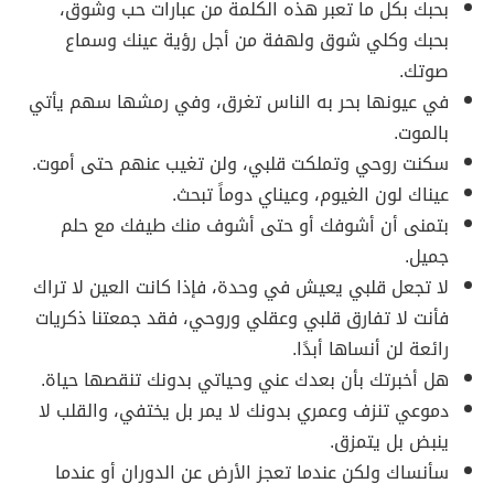
بحبك بكل ما تعبر هذه الكلمة من عبارات حب وشوق،
بحبك وكلي شوق ولهفة من أجل رؤية عينك وسماع
صوتك.
في عيونها بحر به الناس تغرق، وفي رمشها سهم يأتي
بالموت.
سكنت روحي وتملكت قلبي، ولن تغيب عنهم حتى أموت.
عيناك لون الغيوم، وعيناي دوماً تبحث.
بتمنى أن أشوفك أو حتى أشوف منك طيفك مع حلم
جميل.
لا تجعل قلبي يعيش في وحدة، فإذا كانت العين لا تراك
فأنت لا تفارق قلبي وعقلي وروحي، فقد جمعتنا ذكريات
رائعة لن أنساها أبدًا.
هل أخبرتك بأن بعدك عني وحياتي بدونك تنقصها حياة.
دموعي تنزف وعمري بدونك لا يمر بل يختفي، والقلب لا
ينبض بل يتمزق.
سأنساك ولكن عندما تعجز الأرض عن الدوران أو عندما