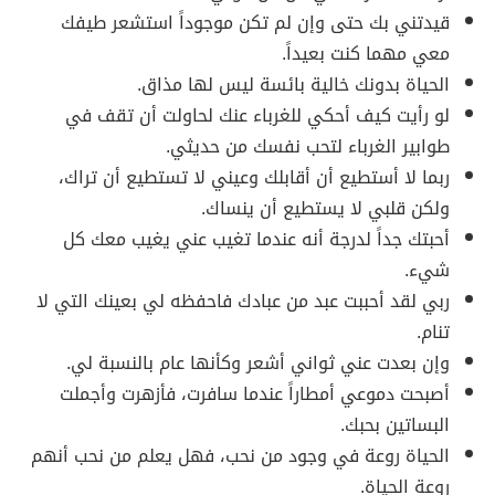
قيدتني بك حتى وإن لم تكن موجوداً استشعر طيفك
معي مهما كنت بعيداً.
الحياة بدونك خالية بائسة ليس لها مذاق.
لو رأيت كيف أحكي للغرباء عنك لحاولت أن تقف في
طوابير الغرباء لتحب نفسك من حديثي.
ربما لا أستطيع أن أقابلك وعيني لا تستطيع أن تراك،
ولكن قلبي لا يستطيع أن ينساك.
أحبتك جداً لدرجة أنه عندما تغيب عني يغيب معك كل
شيء.
ربي لقد أحببت عبد من عبادك فاحفظه لي بعينك التي لا
تنام.
وإن بعدت عني ثواني أشعر وكأنها عام بالنسبة لي.
أصبحت دموعي أمطاراً عندما سافرت، فأزهرت وأجملت
البساتين بحبك.
الحياة روعة في وجود من نحب، فهل يعلم من نحب أنهم
روعة الحياة.