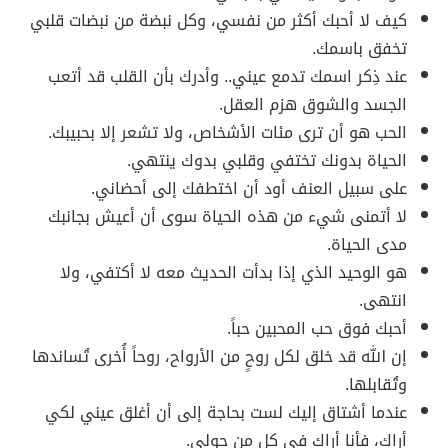
كيف لا أحبك أكثر من نفسي، وكل نبضة من نبضات قلبي
تخفق باسمك.
عند ذِكر اسمك تدمع عيني.. وأدرك بأن القلب قد أتعب
الجسد والشوق هزم العقل.
الحب هو أن ترى مئات الأشخاص، ولا تشعر إلا بحبيبك.
الحياة بدونك تختفي وقلبي بدوك ينتهي.
على سبيل العنف أود أن اختطفك إلى أحضاني.
لا أتمنى شيء من هذه الحياة سوى أن أعيش بجانبك
مدى الحياة.
هو الوحيد الذي إذا بدأت الحديث معه لا أكتفي، ولا
انتهى.
أحبك فوق حب المحبين حباً.
إن الله قد خلق لكل روحٍ من الأرواح، روحاً أُخرى تُساندها
وتُقابلها.
عندما أشتاق إليك لست بحاجة إلى أن أغلق عيني لكي
أراك، فأنا أراك في كل من حولي.