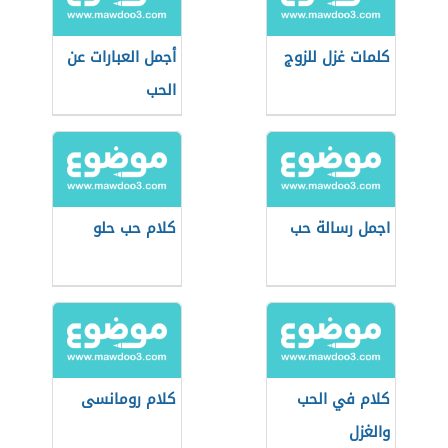
كلمات غزل للزوج
أجمل العبارات عن
الحب
اجمل رسالة حب
كلام حب حلو
كلام في الحب
كلام رومانسى
والغزل