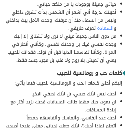
حياتي جميلة بوجودك يا من ملكت حياتي.
أحببتك لدرجة أني أشعر أن الشمس بدأت تشرق داخلي
وليس من السماء منذ أن عرفتك، وجدت الأمل يبث بداخلي
و
السعادة
تعرف طريقي.
من دون الناس جميعاً عيني لا ترى ولا تشتاق إلا إليك
وجدت نفسي فيك بل وجدتك نفسي، وكأنني أنظر في
المرآة، وكأننا تقاسمنا الدنيا قبل أن نولد. فقدانك للحبيب
يعني أن تعيش بلا روح ولا قلب بل مجرد جسد فقط.
كلمات حب و رومانسية للحبيب
إليكم أحلى كلمات الحب و الرومانسية للحبيب فيما يأتي:
أحبك ليس لأنك حبيبي، بل لأنك نصفي الآخر.
لن يموت حبك مهما طالت المسافات فحبك يزيد أكثر مع
زيادة المسافات.
أحبك عدد أنفاسي، وأنفاسك وأنفاسهم جميعاً.
أتعلم لماذا أحبك؟، لأنك جعلت لحياتي معنى عندما أصبحت