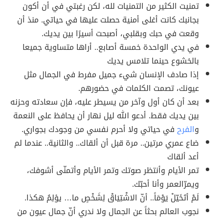
تمنيت الكثير من التمنيات لله، لكن رغبتي في أن أكون
بجانبك كانت أغلى أمنية حصلت عليها في حياتي. منذ أن
وقعت في حبك وبقلبي، أصبحت أسيرًا بين يديك.
في يدي الواحدة خمسة أصابع.. أراها متساوية جميعا
بالخشوع حينما تلامس يديك
إذا صادف الإنسان شيء جميل مفرط في الجمال مثل
عيونك، تصمت الكلمات في حضورهم.
بعد أن كان أول وآخر من يسيطر عليه، فإن سعادته وحزنه
بين يديك فقط. أدعو الله ليل نهار أن يحافظ على النعمة
و
الفرح
في حياتي ولا أحرم نفسي من وجودك بجواري.
ضاع عمري مرتين.. مرة قبل أن ألقاك.. والثانية.. عندما لم
أعد ألقاك
تمر الأيام وأنتظر صوتك وتمر الأيام وأتمنّى أشوفك،
ويمرّالعمر وأنا أحبّك.
لَمْ أتَخَيّلْ يَوْمَاً.. أنّ الاشْتِيَاقْ لِشَخْصٍ ما… يؤلِمُ هكذا.
نجوب العالم بحثاً عن الجمال ولا ندري أنّ جمال عيون من