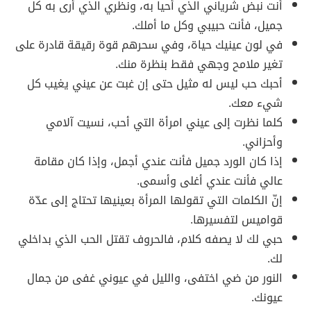
أنت نبض شرياني الذي أحيا به، ونظري الذي أرى به كل
جميل، فأنت حبيبي وكل ما أملك.
في لون عينيك حياة، وفي سحرهم قوة رقيقة قادرة على
تغير ملامح وجهي فقط بنظرة منك.
أحبك حب ليس له مثيل حتى إن غبت عن عيني يغيب كل
شيء معك.
كلما نظرت إلى عيني امرأة التي أحب، نسيت آلامي
وأحزاني.
إذا كان الورد جميل فأنت عندي أجمل، وإذا كان مقامة
عالي فأنت عندي أغلى وأسمى.
إنّ الكلمات التي تقولها المرأة بعينيها تحتاج إلى عدّة
قواميس لتفسيرها.
حبي لك لا يصفه كلام، فالحروف تقتل الحب الذي بداخلي
لك.
النور من ضي اختفى، والليل في عيوني غفى من جمال
عيونك.